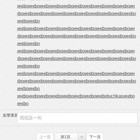
инфо
инфо
инфо
инфо
инфо
инфо
инфо
инфо
инфо
инфо
ин
фо
инфо
инфо
инфо
инфо
инфо
инфо
инфо
инфо
инфо
инфо
инфо
инфо
инфо
инфо
инфо
инфо
инфо
инфо
инфо
инфо
инфо
инфо
ин
фо
инфо
инфо
инфо
инфо
инфо
инфо
инфо
инфо
инфо
инфо
инфо
инфо
инфо
инфо
инфо
инфо
инфо
инфо
инфо
инфо
инфо
инфо
ин
фо
инфо
инфо
инфо
инфо
инфо
инфо
инфо
инфо
инфо
инфо
инфо
инфо
инфо
инфо
инфо
инфо
инфо
инфо
инфо
инфо
инфо
инфо
ин
фо
инфо
инфо
инфо
инфо
инфо
инфо
инфо
инфо
инфо
инфо
инфо
инфо
инфо
инфо
инфо
инфо
инфо
инфо
инфо
инфо
tuchkas
инфо
инфо
點擊重新加載
上一頁
第1頁
下一頁