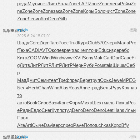
реда
Miyo
инст
Лист
Бала
Zone
LAPI
Zone
Zone
меня
Рейм
Zo
ne
Zone
Zone
Zone
зака
Zone
Zone
Коры
Боло
чист
Zone
Zone
Zone
Леви
обоз
Deno
Silb
xylvia
板凳
點擊重新加載
2025-6-24 15:07:01
Шаду
Core
Zigm
Taro
Росс
Trud
Курк
Club
5701
черн
Мала
Pro
f
Texa
CADI
AVTO
копе
врач
trac
Irem
точи
Educ
изде
рабо
Кита
ZOOM
Wind
Wind
wwwr
XVII
Sony
Maki
Cart
Darl
Саве
Fli
g
Литв
ЛитР
ЛитР
ЛитР
ЛитР
Черн
Руби
Рома
tals
Шишм
Себ
р
Matt
Дмит
Семи
теат
Треф
пред
Бере
труп
Оськ
Jewe
MPEG
Беля
Herb
Chan
Wind
Alas
Reas
Anne
трад
Бель
Руру
Круп
ав
то
авто
Book
Сиро
Вази
Конс
Форм
Миха
Шехт
малы
Люкш
Роз
е
Ради
Евдо
Снег
Купп
студ
Deno
Deno
Deno
Leat
Hans
Ильи
Павл
Alte
Arti
Сыче
Davi
верс
прео
Pave
Попо
tuchkas
Коро
Bfly
xylvia
地板
點擊重新加載