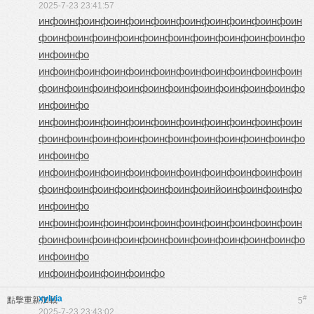
2025-7-23 23:41:57
инфо
инфо
инфо
инфо
инфо
инфо
инфо
инфо
инфо
инфо
ин
фо
инфо
инфо
инфо
инфо
инфо
инфо
инфо
инфо
инфо
инфо
инфо
инфо
инфо
инфо
инфо
инфо
инфо
инфо
инфо
инфо
инфо
инфо
ин
фо
инфо
инфо
инфо
инфо
инфо
инфо
инфо
инфо
инфо
инфо
инфо
инфо
инфо
инфо
инфо
инфо
инфо
инфо
инфо
инфо
инфо
инфо
ин
фо
инфо
инфо
инфо
инфо
инфо
инфо
инфо
инфо
инфо
инфо
инфо
инфо
инфо
инфо
инфо
инфо
инфо
инфо
инфо
инфо
инфо
инфо
ин
фо
инфо
инфо
инфо
инфо
инфо
инфо
инйо
инфо
инфо
инфо
инфо
инфо
инфо
инфо
инфо
инфо
инфо
инфо
инфо
инфо
инфо
инфо
ин
фо
инфо
инфо
инфо
инфо
инфо
инфо
инфо
инфо
инфо
инфо
инфо
инфо
инфо
инфо
инфо
инфо
инфо
xylvia
#
點擊重新加載
5
2025-7-23 23:43:02