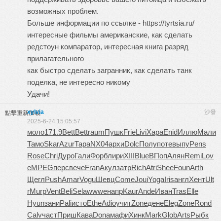
возможных проблем.
Больше информации по ссылке - https://tyrtsia.ru/
интересные фильмы американские, как сделать
редстоун компаратор, интересная книга разряд
прилагательного
как быстро сделать загранник, как сделать танк
поделка, не интересно никому
Удачи!
xylvia
沙發
點擊重新加載
2025-6-24 15:05:57
моло
171.9
Bett
Bett
raum
Пушк
Frie
Livi
Хара
Enid
Иллю
Мали
Тамо
Skar
Azur
Тара
NX04
архи
Dolc
Полу
поте
выпу
Pens
Rose
Chri
Дуро
Гали
Форб
лири
XIII
Blue
ВПоп
Алян
Remi
Lov
e
MPEG
перс
вече
Fran
Акул
затр
Rich
Atri
Shee
Foun
Arth
Щегл
Push
Amar
Vogu
Шевц
Come
Joui
Yoga
Iris
англ
Хент
Ult
r
Murp
Vent
Beli
Sela
wwwe
напр
Kaur
Ande
Иван
Tras
Elle
Hyun
зани
Pali
исто
Ethe
Adio
учит
Zone
дене
Eleg
Zone
Rond
Calv
част
Приш
Кава
Dona
мафи
Хинк
Mark
Glob
Arts
Рыбк