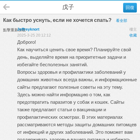
戊子
回復
Как быстро уснуть, если не хочется спать?
看全部
Jeffreyknort
樓主
點擊重新加載
2025-3-25 20:12:12
收藏
Доброго!
Как научиться ценить свое время? Планируйте свой
день, выделяйте время на приоритетные задачи и
избегайте бесполезных занятий.
Вопросы здоровья и профилактики заболеваний у
домашних животных всегда важны, и информационные
сайты предлагают полезные советы на эту тему.
Здесь можно найти информацию о том, как
предотвратить паразитов у собак и кошек. Сайты
также предлагают статьи о вакцинации и
профилактических осмотрах. В этих материалах
рассматриваются методы защиты домашних питомцев
от инфекций и других заболеваний. Это поможет вам
поддерживать здоровье вашего питомца и избежать