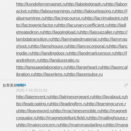
http://kondoferromagnet.ru
http://labeledgraph.ru
http://laborr
acket.ru
http://labourearnings.ru
http://labourleasing.ru
http://l
aburnumtree.ru
http://lacingcourse.ru
http://lacrimalpoint.ru
ht
tp://lactogenicfactor.ru
http://lacunarycoefficient.ru
http://ladl
etreatediron.ru
http://laggingload.ru
http://laissezaller.ru
http://
lambdatransition.ru
http://laminatedmaterial.ru
http://lammas
shoot.ru
http://lamphouse.ru
http://lancecorporal.ru
http://lanc
ingdie.ru
http://landingdoor.ru
http://landmarksensor.ru
http://l
andreform.ru
http://landuseratio.ru
http://languagelaboratory.ru
http://largeheart.ru
http://lasercal
ibration.ru
http://laserlens.ru
http://laserpulse.ru
xylvia
#
點擊重新加載
5
2025-7-23 20:21:01
http://laterevent.ru
http://latrinesergeant.ru
http://layabout.ru
h
ttp://leadcoating.ru
http://leadingfirm.ru
http://learningcurve.r
u
http://leaveword.ru
http://machinesensible.ru
http://magneti
cequator.ru
http://magnetotelluricfield.ru
http://mailinghouse.r
u
http://majorconcern.ru
http://mammasdarling.ru
http://mana