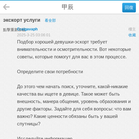
甲辰
回復
экскорт услуги
看全部
Craigavaph
樓主
點擊重新加載
2025-3-25 03:06:01
收藏
Подбор хорошей девушки-эскорт требует
внимательности и осмотрительности. Вот некоторые
советы, которые помогут для вас в этом процессе.
Определите свои потребности
До этого чем начать поиск, уточните, какой-никакие
качества вы ищете в девице. Такое может быть
внешность, манера общения, уровень образования и
другие факторы. Задайте для себя вопросы: что вам
важно? Какие ценности обязаны быть у вашей
спутницы?
Исследуйте информацию