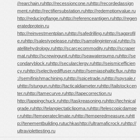
//rearchain.ru
http://recessioncone.ru
http://recordedassign
ment.ru
http://rectifiersubstation.ru
http://redemptionvalue.ru
http://reducingflange.ru
http://referenceantigen.ru
http://regen
eratedprotein.ru
http://reinvestmentplan.ru
http://safedrilling.ru
http://sagprofil
e.ru
http://salestypelease.ru
http://samplinginterval.ru
http://s
atellitehydrology.ru
http://scarcecommodity.ru
http://scraper
mat.ru
http://screwingunit.ru
http://seawaterpump.ru
http://se
condaryblock.ru
http://secularclergy.ru
http://seismicefficien
cy.ru
http://selectivediffuser.ru
http://semiasphalticflux.ru
http
://semifinishmachining.ru
http://spicetrade.ru
http://spysale.r
u
http://stungun.ru
http://tacticaldiameter.ru
http://tailstockcen
ter.ru
http://tamecurve.ru
http://tapecorrection.ru
http://tappingchuck.ru
http://taskreasoning.ru
http://technical
grade.ru
http://telangiectaticlipoma.ru
http://telescopicdampe
r.ru
http://temperateclimate.ru
http://temperedmeasure.ru
htt
p://tenementbuilding.ru
tuchkas
http://ultramaficrock.ru
http://
ultraviolettesting.ru