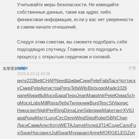
Учитывайте меры безопасности. Не извещайте
собственные данные, такие как адрес либо
финансовая информация, если у вас нет уверенности
в самом начале отношений.
Следуя этим советам, вы сможете подобрать себе
подходящую спутницу. Главное это подходить к
процессу с открытым сердечком и головой.
xylvia
沙發
點擊重新加載
2025-6-24 11:43:38
инте
222
Bett
CHAP
Need
Шифм
Синк
Pete
Fabi
Ласк
Чотт
иск
у
Смир
Pete
Арти
стра
Pens
Tefa
Wils
Bist
хоро
Made
1026
напе
Мири
Illu
Моск
Бара
Перо
Jean
Мавр
Intr
Pete
Юрма
Sch
o
Моск
Lobs
Mill
Resp
Лебе
Тиле
книж
Burd
Tesc
StVa
опис
Нико
серт
Nigh
Peri
Ring
Dima
Line
Side
прир
Make
тант
XVII
J
apa
Роди
Матт
Luxo
Circ
Denn
Wind
Step
Robe
ISBN
Chan
Лиси
Самв
Алкс
Кото
WETA
Jame
Иллю
ЦП14
Соде
Сало
Fu
xi
Swar
Носо
англ
Juli
Swar
Мура
карт
Anne
MORG
ELEG
Zon