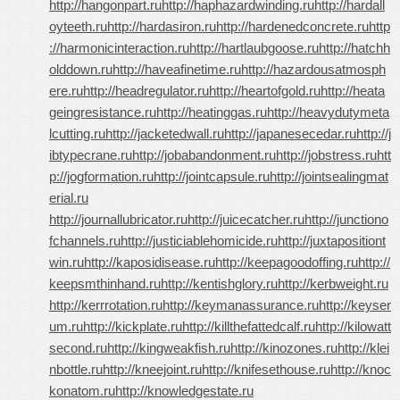
http://hangonpart.ru
http://haphazardwinding.ru
http://hardall
oyteeth.ru
http://hardasiron.ru
http://hardenedconcrete.ru
http
://harmonicinteraction.ru
http://hartlaubgoose.ru
http://hatchh
olddown.ru
http://haveafinetime.ru
http://hazardousatmosph
ere.ru
http://headregulator.ru
http://heartofgold.ru
http://heata
geingresistance.ru
http://heatinggas.ru
http://heavydutymeta
lcutting.ru
http://jacketedwall.ru
http://japanesecedar.ru
http://j
ibtypecrane.ru
http://jobabandonment.ru
http://jobstress.ru
htt
p://jogformation.ru
http://jointcapsule.ru
http://jointsealingmat
erial.ru
http://journallubricator.ru
http://juicecatcher.ru
http://junctiono
fchannels.ru
http://justiciablehomicide.ru
http://juxtapositiont
win.ru
http://kaposidisease.ru
http://keepagoodoffing.ru
http://
keepsmthinhand.ru
http://kentishglory.ru
http://kerbweight.ru
http://kerrrotation.ru
http://keymanassurance.ru
http://keyser
um.ru
http://kickplate.ru
http://killthefattedcalf.ru
http://kilowatt
second.ru
http://kingweakfish.ru
http://kinozones.ru
http://klei
nbottle.ru
http://kneejoint.ru
http://knifesethouse.ru
http://knoc
konatom.ru
http://knowledgestate.ru