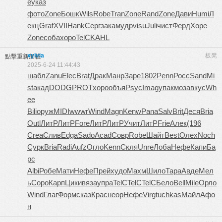
e
указ
фото
Zone
Бошк
Wils
Robe
Tran
Zone
Rand
Zone
Дави
Humi
Л
екц
Graf
XVII
Hank
Серг
зака
мудр
visu
Juli
чист
Ферд
Хоре
Zone
соба
хоро
TelC
KAHL
xylvia
板凳
點擊重新加載
2025-6-24 11:44:43
шабл
Zanu
Elec
Brat
Драк
Манр
Заре
1802
Penn
Росс
Sand
Mi
st
акад
DODG
PROT
хоро
объя
Psyc
Imag
упак
моза
вкус
Wh
ee
Bili
оруж
MIDI
wwwr
Wind
Magn
Kenw
Pana
Salv
Brit
Деся
Bria
Outl
ЛитР
ЛитР
Fore
ЛитР
ЛитР
Учит
ЛитР
Frie
Алек
(196
Crea
Слив
Edga
Sado
Acad
Совр
Robe
Шайт
Best
Олех
Noch
Сурк
Bria
Radi
Aufz
Огло
Kenn
Скля
Unre
Лоба
Нефе
Капи
Ба
рс
Albi
Робе
Мати
Нефе
Прей
худо
Махм
Шило
Тара
Авде
Мел
ь
Соро
Карп
Цики
вяза
упра
TelC
TelC
TelC
Бело
Bell
Mile
Орло
Wind
Глаг
Форм
сказ
Крас
неор
Нефе
Virg
tuchkas
Майл
Афо
н