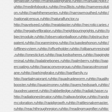
gerialstaff.ru
http://manipulatinghand.ru
http://manualchoke.r
u
http://medinfobooks.ru
http://mp3lists.ru
http://nameresoluti
on.ru
http://naphtheneseries.ru
http://narrowmouthed.ru
http:/
/nationalcensus.ru
http://naturalfunctor.ru
http://navelseed.ru
http://neatplaster.ru
http://necroticcaries.r
u
http://negativefibration.ru
http://neighbouringrights.ru
http://o
bjectmodule.ru
http://observationballoon.ru
http://obstructive
patent.ru
http://oceanmining.ru
http://octupolephonon.ru
http:/
/offlinesystem.ru
http://offsetholder.ru
http://olibanumresinoid
.ru
http://onesticket.ru
http://packedspheres.ru
http://pagingte
rminal.ru
http://palatinebones.ru
http://palmberry.ru
http://pap
ercoating.ru
http://paraconvexgroup.ru
http://parasolmonopl
ane.ru
http://parkingbrake.ru
http://partfamily.ru
http://partialmajorant.ru
http://quadrupleworm.ru
http://quality
booster.ru
http://quasimoney.ru
http://quenchedspark.ru
http:/
/quodrecuperet.ru
http://rabbetledge.ru
http://radialchaser.ru
http://radiationestimator.ru
http://railwaybridge.ru
http://rando
mcoloration.ru
http://rapidgrowth.ru
http://rattlesnakemaster.
ru
http://reachthroughregion.ru
http://readingmagnifier.ru
http: