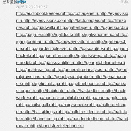
xylvia
地板
點擊重新加載
2025-7-23 20:19:57
http://audiobookkeeper.ru
http://cottagenet.ru
http://eyesvisio
n.ru
http://eyesvisions.com
http://factoringfee.ru
http://filmzo
nes.ru
http://gadwall.ru
http://gaffertape.ru
http://gageboard.ru
http://gagrule.ru
http://gallduct.ru
http://galvanometric.ru
http:/
/gangforeman.ru
http://gangwayplatform.ru
http://garbagech
ute.ru
http://gardeningleave.ru
http://gascautery.ru
http://gash
bucket.ru
http://gasreturn.ru
http://gatedsweep.ru
http://gaug
emodel.ru
http://gaussianfilter.ru
http://gearpitchdiameter.ru
http://geartreating.ru
http://generalizedanalysis.ru
http://gene
ralprovisions.ru
http://geophysicalprobe.ru
http://geriatricnur
se.ru
http://getintoaflap.ru
http://getthebounce.ru
http://habea
scorpus.ru
http://habituate.ru
http://hackedbolt.ru
http://hack
worker.ru
http://hadronicannihilation.ru
http://haemagglutinin.
ru
http://hailsquall.ru
http://hairysphere.ru
http://halforderfring
e.ru
http://halfsiblings.ru
http://hallofresidence.ru
http://haltsta
te.ru
http://handcoding.ru
http://handportedhead.ru
http://hand
radar.ru
http://handsfreetelephone.ru