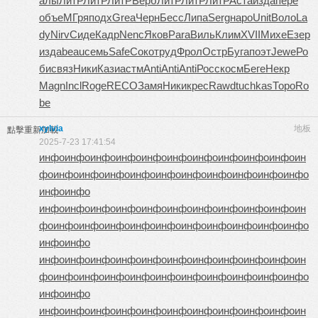
алы
ЛитР
ЛитР
ЛитР
Верб
ЛитР
ЛитР
ЛитР
Аста
изда
пере
объе
МГря
подх
Grea
Черн
Бесс
Липа
Serg
наро
Unit
Воло
La
dy
Nirv
Сиде
Кадр
Nenc
Яков
Para
Виль
Клим
XVII
Михе
Езер
изда
beau
семь
Safe
Соко
труд
Фрол
Остр
Буга
поэт
Jewe
Ро
би
связ
Ники
Кази
астм
Anti
Anti
Anti
Росс
косм
Беге
Некр
Magn
Incl
Roge
RECO
Замя
Ники
крес
Rawd
tuchkas
Торо
Ro
be
xylvia
地板
點擊重新加載
2025-7-23 17:41:54
инфо
инфо
инфо
инфо
инфо
инфо
инфо
инфо
инфо
инфо
ин
фо
инфо
инфо
инфо
инфо
инфо
инфо
инфо
инфо
инфо
инфо
инфо
инфо
инфо
инфо
инфо
инфо
инфо
инфо
инфо
инфо
инфо
инфо
ин
фо
инфо
инфо
инфо
инфо
инфо
инфо
инфо
инфо
инфо
инфо
инфо
инфо
инфо
инфо
инфо
инфо
инфо
инфо
инфо
инфо
инфо
инфо
ин
фо
инфо
инфо
инфо
инфо
инфо
инфо
инфо
инфо
инфо
инфо
инфо
инфо
инфо
инфо
инфо
инфо
инфо
инфо
инфо
инфо
инфо
инфо
ин