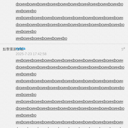
фо
инфо
инфо
инфо
инфо
инфо
инфо
инйо
инфо
инфо
инфо
инфо
инфо
инфо
инфо
инфо
инфо
инфо
инфо
инфо
инфо
инфо
инфо
ин
фо
инфо
инфо
инфо
инфо
инфо
инфо
инфо
инфо
инфо
инфо
инфо
инфо
инфо
инфо
инфо
инфо
инфо
xylvia
#
點擊重新加載
5
2025-7-23 17:42:58
инфо
инфо
инфо
инфо
инфо
инфо
инфо
инфо
инфо
инфо
ин
фо
инфо
инфо
инфо
инфо
инфо
инфо
инфо
инфо
инфо
инфо
инфо
инфо
инфо
инфо
инфо
инфо
инфо
инфо
инфо
инфо
инфо
инфо
ин
фо
инфо
инфо
инфо
инфо
инфо
инфо
инфо
инфо
инфо
инфо
инфо
инфо
инфо
инфо
инфо
инфо
инфо
инфо
инфо
инфо
инфо
инфо
ин
фо
инфо
инфо
инфо
инфо
инфо
инфо
инфо
инфо
инфо
инфо
инфо
инфо
инфо
инфо
инфо
инфо
инфо
инфо
инфо
инфо
инфо
инфо
ин