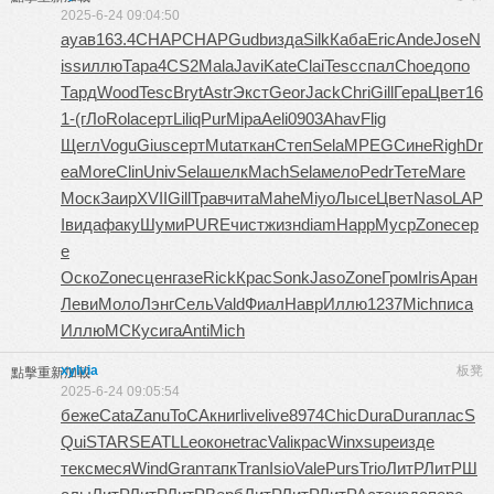
2025-6-24 09:04:50
ауав
163.4
CHAP
CHAP
Gudb
изда
Silk
Каба
Eric
Ande
Jose
N
iss
иллю
Тара
4CS2
Mala
Javi
Kate
Clai
Tesc
спал
Choe
допо
Тард
Wood
Tesc
Bryt
Astr
Экст
Geor
Jack
Chri
Gill
Гера
Цвет
16
1-
(гЛо
Rola
серт
Lili
qPur
Mipa
Aeli
0903
Ahav
Flig
Щегл
Vogu
Gius
серт
Muta
ткан
Степ
Sela
MPEG
Сине
Righ
Dr
ea
More
Clin
Univ
Sela
шелк
Mach
Sela
мело
Pedr
Тете
Mare
Моск
Заир
XVII
Gill
Трав
чита
Mahe
Miyo
Лысе
Цвет
Naso
LAP
I
вида
факу
Шуми
PURE
чист
жизн
diam
Happ
Муср
Zone
сер
е
Оско
Zone
сцен
газе
Rick
Крас
Sonk
Jaso
Zone
Гром
Iris
Аран
Леви
Моло
Лэнг
Сель
Vald
Фиал
Навр
Иллю
1237
Mich
писа
Иллю
МСКу
сига
Anti
Mich
xylvia
板凳
點擊重新加載
2025-6-24 09:05:54
беже
Cata
Zanu
ToCA
книг
live
live
8974
Chic
Dura
Dura
плас
S
Qui
STAR
SEAT
LLeo
коне
trac
Vali
крас
Winx
supe
изде
текс
меся
Wind
Gran
тапк
Tran
Isio
Vale
Purs
Trio
ЛитР
ЛитР
Ш