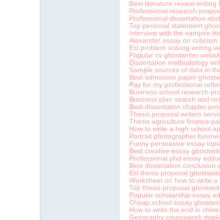
Best literature review writing 
Professional research propos
Professional dissertation abst
Top personal statement ghostw
Interview with the vampire lit
Alexander essay on criticism
Esl problem solving writing w
Popular cv ghostwriter websit
Dissertation methodology writ
Sample sources of data in th
Best admission paper ghostwr
Pay for my professional refle
Business school research pro
Business plan search and re
Best dissertation chapter pro
Thesis proposal writers servi
Thesis agriculture finance pa
How to write a high school ap
Portrait photographer busine
Funny persuasive essay topic
Best creative essay ghostwrite
Professional phd essay edito
Best dissertation conclusion w
Esl thesis proposal ghostwriti
Worksheet on how to write a 
Top thesis proposal ghostwrit
Popular scholarship essay edi
Cheap school essay ghostwriti
How to write the end in chine
Geography coursework mar