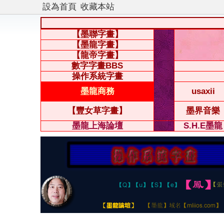
設為首頁
收藏本站
【墨聯字畫】
【墨龍字畫】
【龍帝字畫】
數字字畫BBS
操作系統字畫
墨龍商務
usaxii
【豐女草字畫】
墨界音樂
墨龍上海論壇
S.H.E墨龍