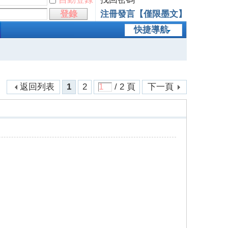
登錄
注冊發言【僅限墨文】
快捷導航
返回列表
1
2
/ 2 頁
下一頁