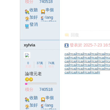
積分
740518
收聽
串個
TA
門
加好
lang
友
viewthre
發消
ad_left_
息
poke}
回復
xylvia
發表於 2025-7-23 16:5
сайт
сайт
сайт
сайт
сайт
сайт
с
сайт
сайт
сайт
сайт
сайт
сайт
с
сайт
сайт
сайт
сайт
сайт
сайт
с
0
37萬
74萬
сайт
сайт
сайт
сайт
сайт
сайт
с
主題
回帖
積分
сайт
сайт
сайт
сайт
сайт
сайт
с
сайт
сайт
сайт
сайт
сайт
論壇元老
積分
740518
收聽
串個
TA
門
加好
lang
友
viewthre