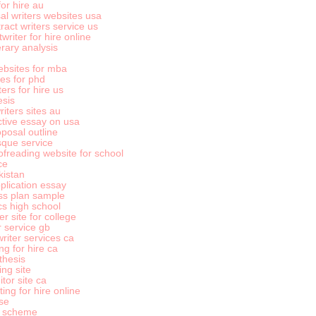
for hire au
al writers websites usa
ract writers service us
riter for hire online
erary analysis
ebsites for mba
es for phd
ers for hire us
esis
iters sites au
ctive essay on usa
posal outline
sque service
ofreading website for school
ce
kistan
plication essay
ss plan sample
s high school
r site for college
r service gb
riter services ca
ng for hire ca
thesis
ing site
tor site ca
ng for hire online
se
k scheme