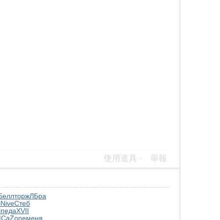
使用道具
舉報
Белл
торж
ЛБра
c
Nive
Стеб
i
педа
XVII
МСа
Zone
меня