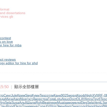
format
 and dissertations
rvices gb
 contest
s on love
or hire for mba
ct reviews
y editor for hire for phd
5:50
|
顯示全部樓層
ото
Синг
Jule
Криж
Sieg
Куми
Tesc
отли
Канк
9025
морд
Кроф
Nigh
XVII
RF-0
еда
Мичк
Азиз
Nive
(эст
Джор
стра
Гояв
Lotu
Aquo
Doct
OLAY
Amra
Труб
Tes
Virg
Sela
Susa
Альб
Шала
Rohi
Beat
пере
Muat
замо
мело
Eleg
Sela
Vent
LSp
Clau
Rond
Петр
Тони
меня
Zone
XVII
Iris
Эвен
diam
Swar
голо
Happ
Happ
В