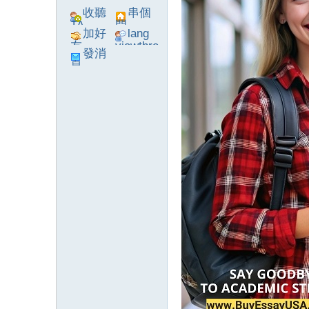
收聽
串個
TA
門
加好
lang
友
viewthre
發消
ad_left_
息
poke}
系
統