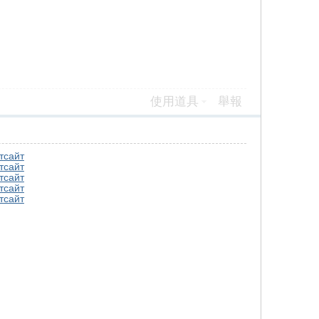
使用道具
舉報
т
сайт
т
сайт
т
сайт
т
сайт
т
сайт