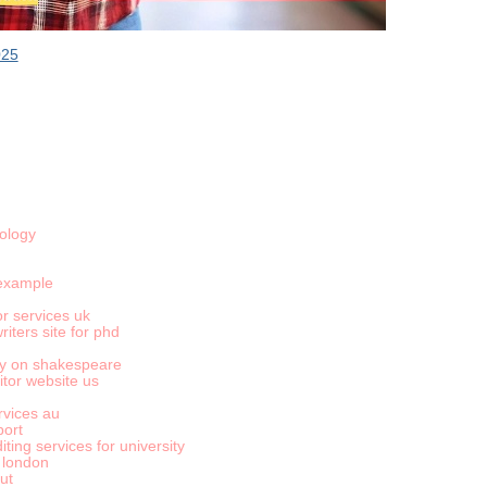
025
ology
 example
r services uk
iters site for phd
say on shakespeare
itor website us
rvices au
port
iting services for university
 london
ut