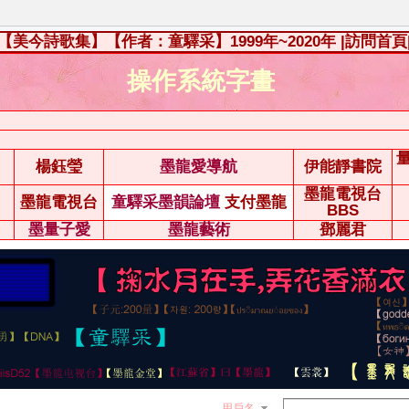
【美今詩歌集】【作者：童驛采】1999年~2020年
|訪問首頁
操作系統字畫
楊鈺瑩
墨龍愛導航
伊能靜書院
墨龍電視台
墨龍電視台
童驛采墨韻論壇
支付墨龍
BBS
墨量子愛
墨龍藝術
鄧麗君
用戶名