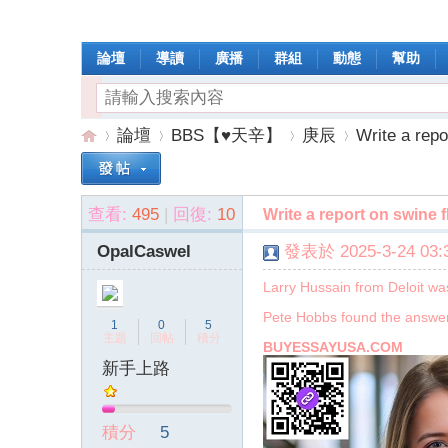
論壇
導讀
廣播
群組
動態
幫助
論壇
BBS【♥天辛】
庚辰
Write a repo
查看:
495
|
回復:
10
Write a report on swine 
操
»
›
›
›
OpalCaswel
發表於 2025-3-24 03:3
Larry Hussain from Deloit was
Pete Hobbs found the answer 
1
0
5
主題
回帖
積分
BUYESSAYUSA.COM
新手上路
作
積分
5