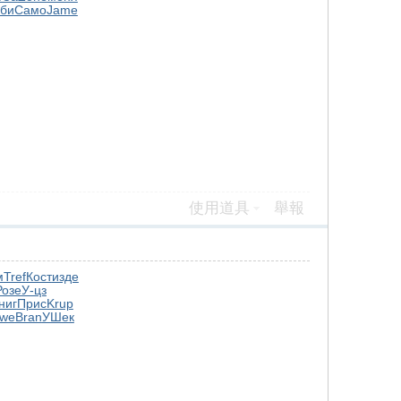
би
Само
Jame
使用道具
舉報
м
Tref
Кост
изде
Розе
У-цз
ниг
Прис
Krup
ewe
Bran
УШек