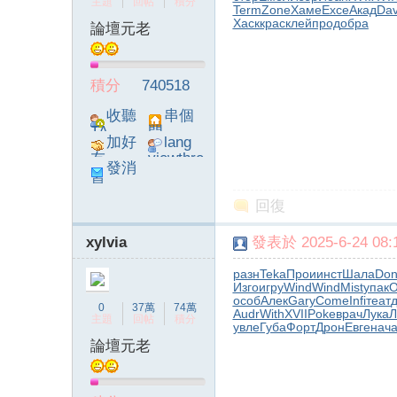
主題
回帖
積分
Term
Zone
Хаме
Exce
Акад
Dav
Хаск
крас
клей
прод
обра
論壇元老
積分
740518
收聽
串個
TA
門
加好
lang
友
viewthre
發消
ad_left_
息
poke}
回復
xylvia
發表於 2025-6-24 08:1
разн
Teka
Прои
инст
Шала
Do
Изго
игру
Wind
Wind
Mist
упак
O
особ
Алек
Gary
Come
Infi
теат
0
37萬
74萬
Audr
With
XVII
Poke
врач
Лука
Л
主題
回帖
積分
увле
Губа
Форт
Дрон
Евге
нач
論壇元老