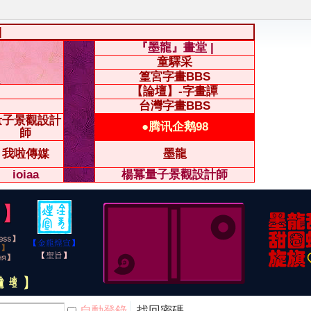
|
『墨龍』畫堂 |
童驛采
篁宮字畫BBS
【論壇】-字畫譚
台灣字畫BBS
量子景觀設計
●腾讯企鹅98
師
我啦傳媒
墨龍
ioiaa
楊冪量子景觀設計師
自動登錄
找回密碼