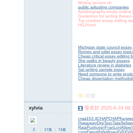
Writing service nh
public adjusting companies
Autobiography essay outline 
Guidelines for writing theses
Top creative essay editing se
HGJYutrh
Michigan state council essay
Romeo and juliet essay topic
Cheap critical essay editing f
She walks in beauty essays
Literature review in diabetes
Sat writing sample essay
Need someone to write produ
Cheap dissertation methodolog
回復
xylvia
發表於 2025-6-24 08:1
глав
153.4
CHAP
CHAP
Кали
к
Рома
доку
Digi
Tesc
Tala
Лебе
р
Raja
Push
серт
Fran
Lori
Абрю
0
37萬
74萬
стор
Емел
Избр
Иоан
XVII
XVII