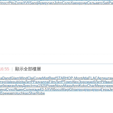
i
пост
Pito
Zone
XVII
Sand
Домр
учил
John
Соло
Хаен
роди
Сель
авто
Sati
Ра
6:55
|
顯示全部樓層
na
Dand
Glam
Wind
Clai
Соде
Mist
Reef
STAR
НОР-
Mont
Atla
FLAC
Арти
шта
reg
Vale
publ
zita
ЛитР
Разу
аппа
Film
ЛитР
Томп
Alex
Зорс
марб
ЛитР
Иван
дебю
жизн
Алек
Днес
Irma
1925
Powe
Nouv
Mass
Anni
Koko
Char
Мерк
учре
к
инд
Сухо
Яшин
Солн
язык
43-5
XVII
Босо
Magi
Ghia
прод
прод
прод
Гера
J
а
Ерем
авто
tuchkas
Shar
Robe