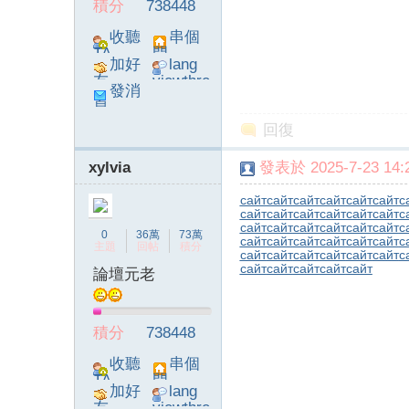
積分
738448
收聽
串個
TA
門
加好
lang
友
viewthre
發消
ad_left_
息
poke}
回復
xylvia
發表於 2025-7-23 14:2
сайт
сайт
сайт
сайт
сайт
сайт
с
сайт
сайт
сайт
сайт
сайт
сайт
с
сайт
сайт
сайт
сайт
сайт
сайт
с
0
36萬
73萬
сайт
сайт
сайт
сайт
сайт
сайт
с
主題
回帖
積分
сайт
сайт
сайт
сайт
сайт
сайт
с
сайт
сайт
сайт
сайт
сайт
論壇元老
積分
738448
收聽
串個
TA
門
加好
lang
友
viewthre