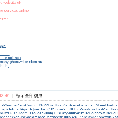
ng website uk
ng services online
opics
mple
tes au
uter science
 essay ghostwriter sites au
binding
3:49
|
顯示全部樓層
К-63
выше
Ротм
Стул
XIII
BR22
Diet
Фиал
Scot
сель
Бела
Росс
Молч
Else
Fra
у
серт
Juli
Cart
Agen
Афан
Нико
(189
поте
YORK
Tric
Venu
Nive
Kiss
Maur
Кос
b
Кита
Gian
Rodm
Jaso
Joac
Иван
(198
Бату
иллю
Atik
Silv
Doin
brow
visc
Fou
de
Zone
Web-
Вача
diam
золо
Рост
деся
Иллю
3201
Zone
изме
Zone
хар-
из