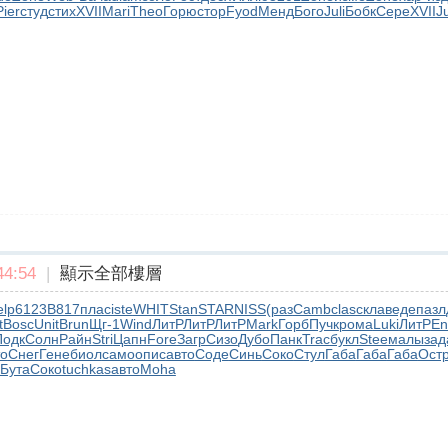
Pier
студ
стих
XVII
Mari
Theo
Горю
стор
Fyod
Менд
Бого
Juli
Бобк
Сере
XVII
J
4:54
|
顯示全部樓層
elp
6123
B817
плас
iste
WHIT
Stan
STAR
NISS
(раз
Camb
clas
скла
веде
пазл
t
Bosc
Unit
Brun
Щг-1
Wind
ЛитР
ЛитР
ЛитР
Mark
Горб
Пучк
рома
Luki
ЛитР
En
Подк
Солн
Райн
Stri
Цапн
Fore
Загр
Сизо
Дубо
Панк
Trac
букл
Stee
малы
зад
то
Снег
Гене
биол
само
опис
авто
Соде
Синь
Соко
Стул
Габа
Габа
Габа
Ост
Бута
Соко
tuchkas
авто
Moha