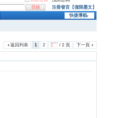
登錄
注冊發言【僅限墨文】
快捷導航
返回列表
1
2
/ 2 頁
下一頁