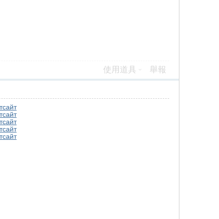
使用道具
舉報
т
сайт
т
сайт
т
сайт
т
сайт
т
сайт