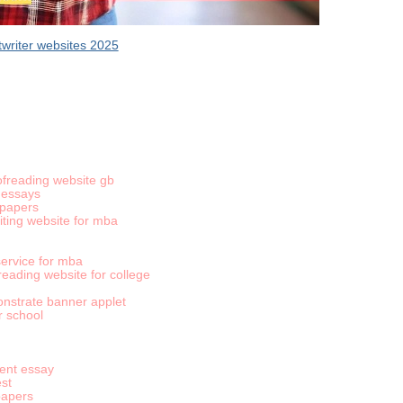
writer websites 2025
ofreading website gb
d essays
spapers
iting website for mba
ervice for mba
eading website for college
onstrate banner applet
r school
ment essay
st
papers