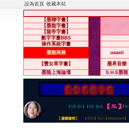
設為首頁
收藏本站
【墨聯字畫】
【墨龍字畫】
【龍帝字畫】
數字字畫BBS
操作系統字畫
墨龍商務
usaxii
【豐女草字畫】
墨界音樂
墨龍上海論壇
S.H.E墨龍