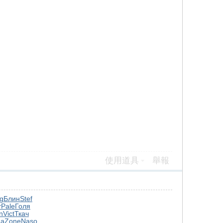
使用道具
舉報
g
Блин
Stef
т
Pale
Голя
n
Vict
Ткач
да
Zone
Naso