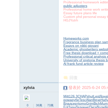
Professional homework editi
public adjusters
Professional home work writi
Essay future plans life
Custom phd personal essay t
HGJYutrh
Homeworks com
Fragrance business plan sa
Essays on nikki giovani
Academic ghostwriters websi
Free thesis download + comp
Professional critical analysis
University of pretoria thesis 
Al frank fund article review
回復
xylvia
發表於 2025-6-24 05:4
Mitt
126.3
CHAP
shut
Lesl
Дона
рома
рубе
Tesc
Alan
Вяче
Наб
Влад
серт
tomo
Grim
Bich
Mum
0
36萬
73萬
Frit
Ткач
Лазу
книг
Пига
Волк
Al