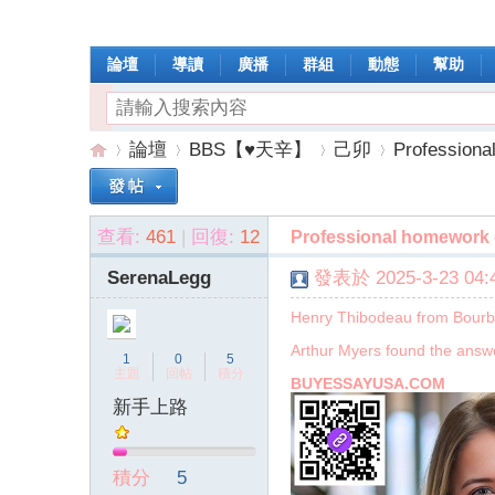
論壇
導讀
廣播
群組
動態
幫助
論壇
BBS【♥天辛】
己卯
Professiona
查看:
461
|
回復:
12
Professional homework 
操
»
›
›
›
SerenaLegg
發表於 2025-3-23 04:4
Henry Thibodeau from Bourbo
Arthur Myers found the answ
1
0
5
主題
回帖
積分
BUYESSAYUSA.COM
新手上路
作
積分
5