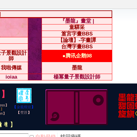
|
『墨龍』畫堂 |
童驛采
篁宮字畫BBS
【論壇】-字畫譚
台灣字畫BBS
量子景觀設計
●腾讯企鹅98
師
我啦傳媒
墨龍
ioiaa
楊冪量子景觀設計師
自動登錄
找回密碼