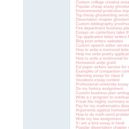
Custom college creative ess
Popular cheap essay ghostwri
Environmental protection imp
Top thesis ghostwriting servi
Dissertation chapter ghostwri
Custom bibliography proofrea
Fire department business pl
Essays on canterbury tales t
Top application letter writers 
Blog post writers websites
Custom speech editor servic
How to write a memorial lette
Help me write poetry applicati
How to write a testimonial for 
Homework antje grahl
Esl paper writers service for 
Examples of comparison cont
Warming essay for class 6
Vocations essay contest
Professional university essay
Do my history assignment
Custom business plan writing
Write a c program to overloa
Freak the mighty summary e
Pay for my mathematics disse
Arguments against homework 
How to do math word proble
Write my law assignment
If i am a bird essay in hindi
Popular dissertation chapter w