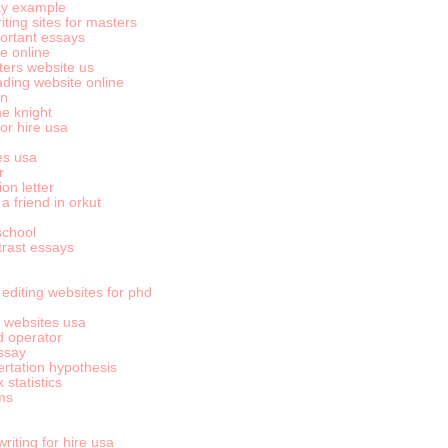
ay example
ting sites for masters
ortant essays
ce online
ters website us
ding website online
an
he knight
for hire usa
es usa
r
on letter
a friend in orkut
school
rast essays
 editing websites for phd
 websites usa
d operator
ssay
rtation hypothesis
statistics
ms
riting for hire usa