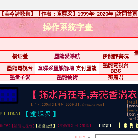
【美今詩歌集】【作者：童驛采】1999年~2020年
|訪問首頁
操作系統字畫
楊鈺瑩
墨龍愛導航
伊能靜書院
墨龍電視台
墨龍電視台
童驛采墨韻論壇
支付墨龍
BBS
墨量子愛
墨龍藝術
鄧麗君
用戶名