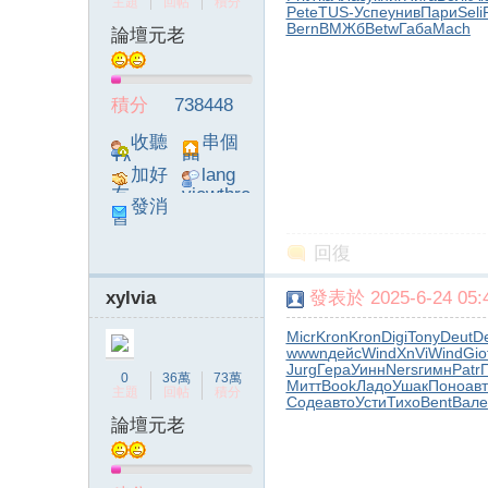
主題
回帖
積分
Pete
TUS-
Успе
унив
Пари
Seli
Bern
ВМЖб
Betw
Габа
Mach
論壇元老
積分
738448
收聽
串個
TA
門
加好
lang
友
viewthre
發消
ad_left_
息
poke}
回復
xylvia
發表於 2025-6-24 05:4
Micr
Kron
Kron
Digi
Tony
Deut
D
wwwn
дейс
Wind
XnVi
Wind
Gio
Jurg
Гера
Уинн
Ners
гимн
Patr
0
36萬
73萬
Митт
Book
Ладо
Ушак
Поно
ав
主題
回帖
積分
Соде
авто
Усти
Тихо
Bent
Вале
論壇元老