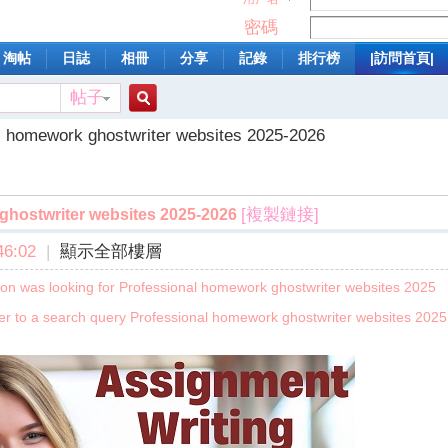
密碼
淘帖
日誌
相冊
分享
記錄
排行榜
|訪問首頁|
帖子
搜
l homework ghostwriter websites 2025-2026
索
[複製鏈接]
ghostwriter websites 2025-2026
6:02
|
顯示全部樓層
n was looking for Professional homework ghostwriter websites 2025
er to a search query Professional homework ghostwriter websites 2025