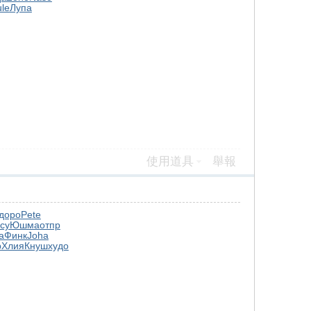
ule
Лупа
使用道具
舉報
доро
Pete
cy
Юшма
отпр
а
Финк
Joha
р
Хлия
Кнуш
худо