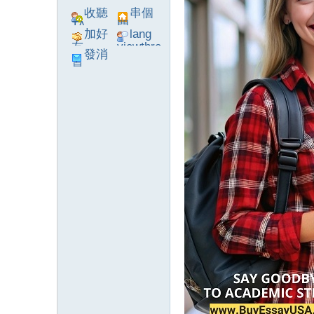
收聽
串個
TA
門
加好
lang
友
viewthre
發消
ad_left_
息
poke}
系
統