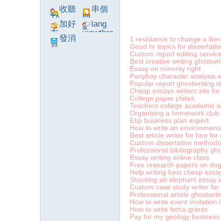
收聽
串個
TA
門
加好
lang
友
viewthre
發消
1 resistance to change a lite
ad_left_
Good hr topics for dissertatio
息
poke}
Custom report editing servic
Best creative writing ghostwri
Essay on minority right
Ponyboy character analysis 
Popular report ghostwriting s
系
Cheap essays writers site fo
College paper plates
Teachers college academic w
Organising a homework club
Ebp business plan expert
How to write an environmenta
Best article writer for hire for
Custom dissertation methodol
Professional bibliography ghos
Essay writing online class
Free research papers on do
Help writing best cheap essa
Shooting an elephant essay i
統
Custom case study writer for 
Professional article ghostwrit
How to write event invitation l
How to write fema grants
Pay for my geology business