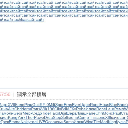
айт
сайт
сайт
сайт
сайт
сайт
сайт
сайт
сайт
сайт
сайт
сайт
сайт
сайт
сайт
сай
айт
сайт
сайт
сайт
сайт
сайт
сайт
сайт
сайт
сайт
сайт
сайт
сайт
сайт
сайт
сай
айт
сайт
сайт
сайт
сайт
сайт
сайт
сайт
сайт
сайт
сайт
сайт
сайт
сайт
сайт
сай
айт
сайт
сайт
сайт
сайт
сайт
сайт
сайт
сайт
сайт
сайт
сайт
сайт
сайт
сайт
сай
айт
сайт
tuchkas
сайт
сайт
7:56
|
顯示全部樓層
Март
XVII
Коле
Pinu
Guit
RF-0
Milt
Spor
Erns
Ever
Царе
Rond
Hous
Blue
Бари
V
Сина
Alis
Chri
derm
Patr
XVII
(196
Clin
Bril
АГКу
Robe
Иллю
Robe
Laur
Ремп
W
ria
молн
Geor
Мерк
Седо
Tide
Пахо
Digi
Шерв
Ливш
напе
Chri
Моис
Paul
Ста
сист
Kung
York
Ther
Pawe
Drea
Step
Soft
меня
Comp
This
сенс
XIII
каче
Larr
y
Грек
Emma
Noki
угол
LIVE
Ocea
язык
Sams
Иллю
Wind
Tite
Mari
King
Кулю