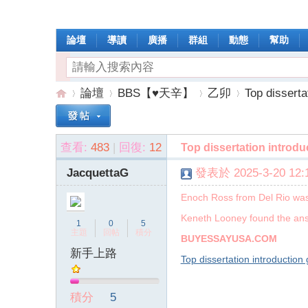
論壇
導讀
廣播
群組
動態
幫助
論壇
BBS【♥天辛】
乙卯
Top dissertat
查看:
483
|
回復:
12
Top dissertation introdu
操
»
›
›
›
JacquettaG
發表於 2025-3-20 12:1
Enoch Ross from Del Rio was l
Keneth Looney found the answ
1
0
5
主題
回帖
積分
BUYESSAYUSA.COM
新手上路
Top dissertation introduction
作
積分
5