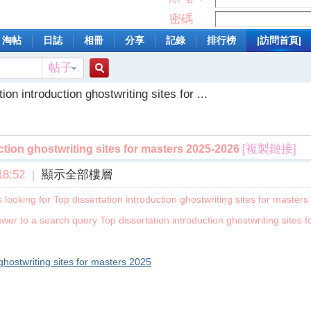
密碼
淘帖
日誌
相冊
分享
記錄
排行榜
|訪問首頁|
帖子
搜
ion introduction ghostwriting sites for ...
索
[複製鏈接]
ction ghostwriting sites for masters 2025-2026
8:52
|
顯示全部樓層
ooking for Top dissertation introduction ghostwriting sites for masters
er to a search query Top dissertation introduction ghostwriting sites 
 ghostwriting sites for masters 2025