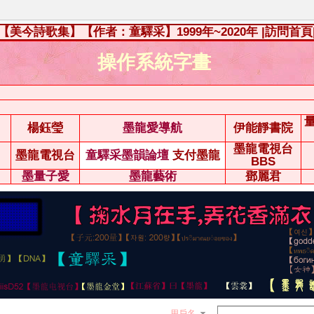
【美今詩歌集】【作者：童驛采】1999年~2020年
|訪問首頁
操作系統字畫
楊鈺瑩
墨龍愛導航
伊能靜書院
墨龍電視台
墨龍電視台
童驛采墨韻論壇
支付墨龍
BBS
墨量子愛
墨龍藝術
鄧麗君
用戶名