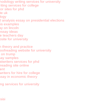
hodology writing services for university
iting services for college
or sites for phd
te uk
logy
l analysis essay on presidential elections
sis examples
y on lincoln
 essay ideas
e teachers day
ite for university
n theory and practice
roofreading website for university
 on trump
say samples
writers services for phd
eading site online
ent
iters for hire for college
ssay in economic theory
ng services for university
sisi