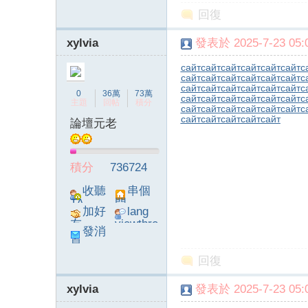
poke}
回復
xylvia
發表於 2025-7-23 05:0
сайт
сайт
сайт
сайт
сайт
сайт
с
сайт
сайт
сайт
сайт
сайт
сайт
с
сайт
сайт
сайт
сайт
сайт
сайт
с
0
36萬
73萬
сайт
сайт
сайт
сайт
сайт
сайт
с
主題
回帖
積分
сайт
сайт
сайт
сайт
сайт
сайт
с
сайт
сайт
сайт
сайт
сайт
論壇元老
積分
736724
收聽
串個
TA
門
加好
lang
友
viewthre
發消
ad_left_
息
poke}
回復
xylvia
發表於 2025-7-23 05:0