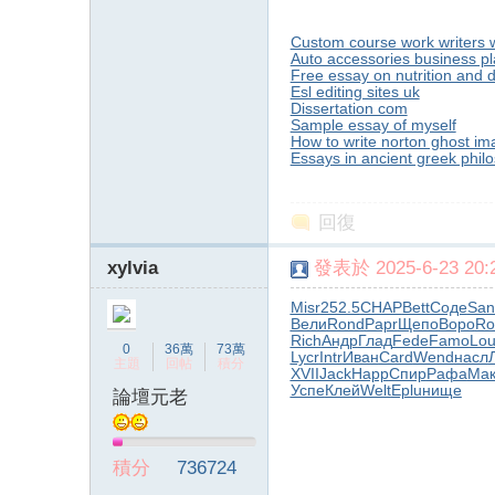
Custom course work writers w
Auto accessories business p
Free essay on nutrition and d
Esl editing sites uk
Dissertation com
Sample essay of myself
How to write norton ghost im
Essays in ancient greek philo
回復
xylvia
發表於 2025-6-23 20:2
Misr
252.5
CHAP
Bett
Соде
San
Вели
Rond
Papr
Щепо
Воро
Ro
Rich
Андр
Глад
Fede
Famo
Lou
0
36萬
73萬
Lycr
Intr
Иван
Card
Wend
насл
主題
回帖
積分
XVII
Jack
Happ
Спир
Рафа
Мак
Успе
Клей
Welt
Eplu
нище
論壇元老
積分
736724