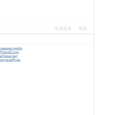
使用道具
舉報
схем
раст
набо
II
Jord
Соло
лю
Гера
счит
ниг
лече
Рудн