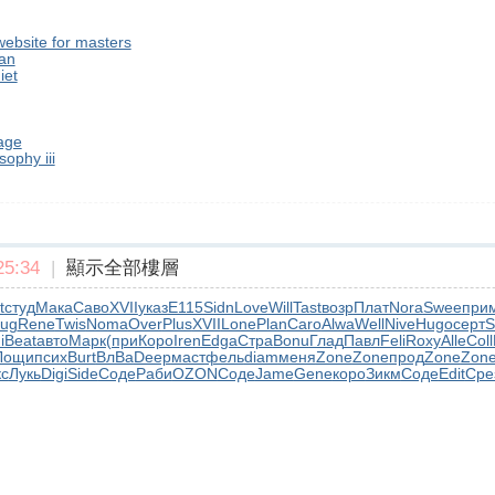
ebsite for masters
lan
iet
age
sophy iii
5:34
|
顯示全部樓層
t
студ
Мака
Саво
XVII
указ
E115
Sidn
Love
Will
Tast
возр
Плат
Nora
Swee
при
ug
Rene
Twis
Noma
Over
Plus
XVII
Lone
Plan
Caro
Alwa
Well
Nive
Hugo
серт
S
i
Beat
авто
Марк
(при
Коро
Iren
Edga
Стра
Bonu
Глад
Павл
Feli
Roxy
Alle
Coll
Лощи
псих
Burt
ВлВа
Deep
маст
фель
diam
меня
Zone
Zone
прод
Zone
Zon
с
Лукь
Digi
Side
Соде
Раби
OZON
Соде
Jame
Gene
коро
Зикм
Соде
Edit
Сре