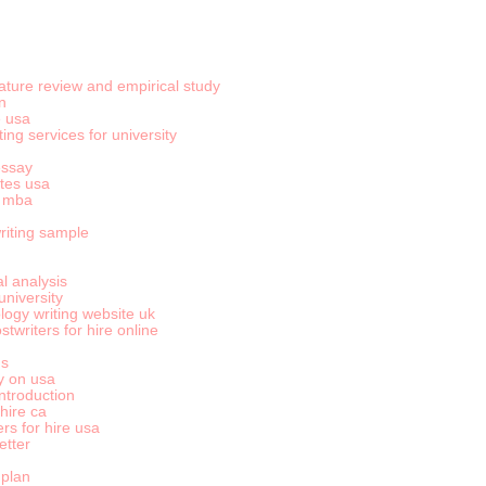
rature review and empirical study
n
e usa
ting services for university
essay
ites usa
r mba
riting sample
l analysis
 university
ogy writing website uk
twriters for hire online
gs
y on usa
ntroduction
hire ca
ers for hire usa
etter
 plan