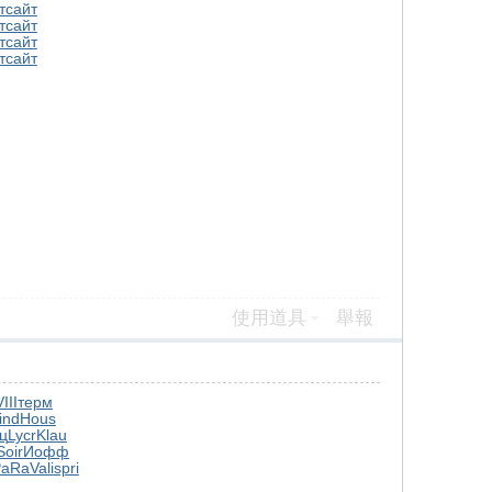
т
сайт
т
сайт
т
сайт
т
сайт
使用道具
舉報
III
терм
ind
Hous
ц
Lycr
Klau
Soir
Иофф
PaRa
Vali
spri