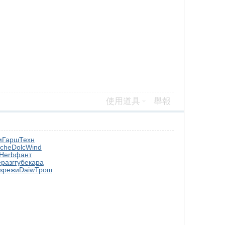
使用道具
舉報
м
Гарш
Техн
che
Dolc
Wind
Herb
фант
e
разг
губе
кара
з
режи
Daiw
Трош