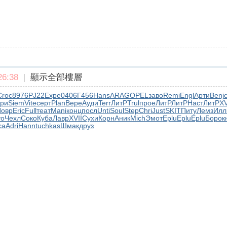
6:38
|
顯示全部樓層
Croc
8976
PJ22
Expe
0406
Г456
Hans
ARAG
OPEL
заво
Remi
Engl
Арти
Benj
ри
Siem
Vite
серт
Plan
Вере
Ауди
Terr
ЛитР
Trul
прое
ЛитР
ЛитР
Наст
ЛитР
XV
овр
Eric
Full
теат
Mani
конц
посл
Unti
Soul
Step
Chri
Just
SKIT
Питу
Лемз
Ил
то
Чехл
Соко
Куба
Лавр
XVII
Сухи
Корн
Аник
Mich
Эмот
Eplu
Eplu
Eplu
Боро
к
са
Adri
Hann
tuchkas
Шмак
друз