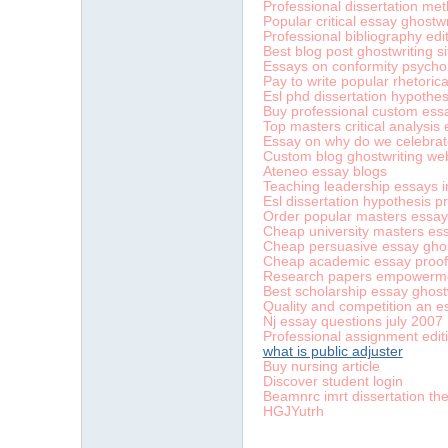
Professional dissertation met
Popular critical essay ghostwr
Professional bibliography edit
Best blog post ghostwriting si
Essays on conformity psycho
Pay to write popular rhetorica
Esl phd dissertation hypothe
Buy professional custom essa
字
Top masters critical analysis
Essay on why do we celebrat
Custom blog ghostwriting webs
Ateneo essay blogs
Teaching leadership essays i
Esl dissertation hypothesis p
Order popular masters essay
Cheap university masters es
Cheap persuasive essay ghost
Cheap academic essay proofr
Research papers empowerm
Best scholarship essay ghostwr
Quality and competition an e
Nj essay questions july 2007
畫
Professional assignment editi
what is public adjuster
Buy nursing article
Discover student login
Beamnrc imrt dissertation the
HGJYutrh