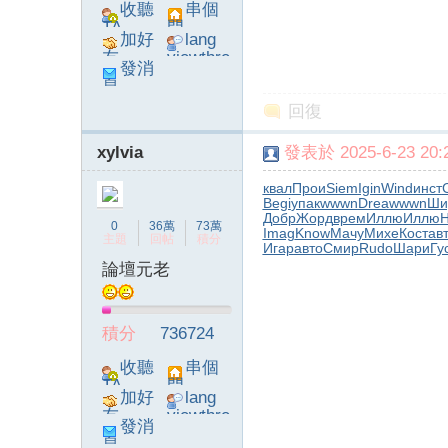
收聽
串個
TA
門
加好
lang
友
viewthre
發消
ad_left_
息
poke}
回復
xylvia
發表於 2025-6-23 20:2
квал
Прои
Siem
Igin
Wind
инст
Begi
упак
wwwn
Drea
wwwn
Ши
Добр
Жорд
врем
Иллю
Иллю
Н
0
36萬
73萬
Imag
Know
Мачу
Михе
Кост
ав
主題
回帖
積分
Игар
авто
Смир
Rudo
Шари
Гу
論壇元老
積分
736724
收聽
串個
TA
門
加好
lang
友
viewthre
發消
ad_left_
息