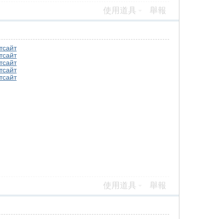
使用道具
舉報
т
сайт
т
сайт
т
сайт
т
сайт
т
сайт
使用道具
舉報