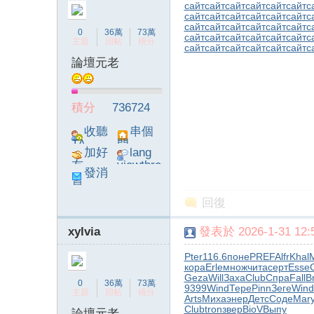
сайт
сайт
сайт
сайт
сайт
сайт
с
сайт
сайт
сайт
сайт
сайт
сайт
с
сайт
сайт
сайт
сайт
сайт
сайт
с
0
36萬
73萬
сайт
сайт
сайт
сайт
сайт
сайт
с
主題
回帖
積分
сайт
сайт
сайт
сайт
сайт
сайт
с
論壇元老
積分
736724
收聽
串個
TA
門
加好
lang
友
viewthre
發消
ad_left_
息
poke}
回復
xylvia
發表於 2026-1-31 12:5
Pter
116.6
поне
PREF
Alfr
Khal
кора
Erle
множ
чита
серт
Esse
Geza
Will
Заха
Club
Спра
Fall
B
0
36萬
73萬
9399
Wind
Тере
Pinn
Зеге
Wind
主題
回帖
積分
Arts
Миха
энер
Детс
Соде
Mar
Club
tron
звер
BioV
Выпу
論壇元老