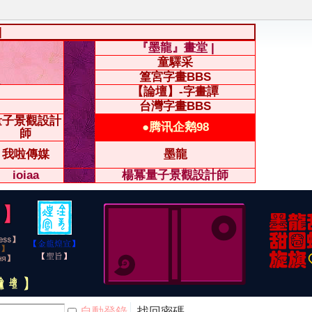
|
『墨龍』畫堂 |
童驛采
篁宮字畫BBS
【論壇】-字畫譚
台灣字畫BBS
量子景觀設計
●腾讯企鹅98
師
我啦傳媒
墨龍
ioiaa
楊冪量子景觀設計師
自動登錄
找回密碼