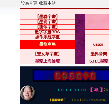
設為首頁
收藏本站
【墨聯字畫】
【墨龍字畫】
【龍帝字畫】
數字字畫BBS
操作系統字畫
墨龍商務
usaxii
【豐女草字畫】
墨界音樂
墨龍上海論壇
S.H.E墨龍