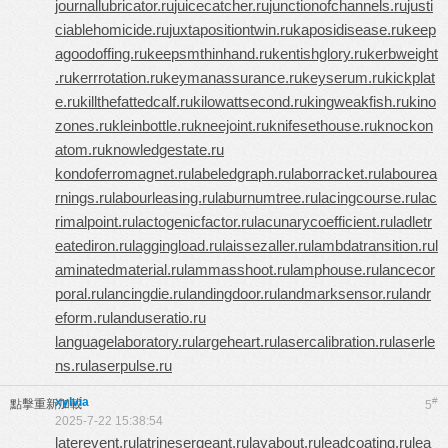
journallubricator.ru
juicecatcher.ru
junctionofchannels.ru
justi
ciablehomicide.ru
juxtapositiontwin.ru
kaposidisease.ru
keep
agoodoffing.ru
keepsmthinhand.ru
kentishglory.ru
kerbweight
.ru
kerrrotation.ru
keymanassurance.ru
keyserum.ru
kickplat
e.ru
killthefattedcalf.ru
kilowattsecond.ru
kingweakfish.ru
kino
zones.ru
kleinbottle.ru
kneejoint.ru
knifesethouse.ru
knockon
atom.ru
knowledgestate.ru
kondoferromagnet.ru
labeledgraph.ru
laborracket.ru
labourea
rnings.ru
labourleasing.ru
laburnumtree.ru
lacingcourse.ru
lac
rimalpoint.ru
lactogenicfactor.ru
lacunarycoefficient.ru
ladletr
eatediron.ru
laggingload.ru
laissezaller.ru
lambdatransition.ru
l
aminatedmaterial.ru
lammasshoot.ru
lamphouse.ru
lancecor
poral.ru
lancingdie.ru
landingdoor.ru
landmarksensor.ru
landr
eform.ru
landuseratio.ru
languagelaboratory.ru
largeheart.ru
lasercalibration.ru
laserle
ns.ru
laserpulse.ru
xylvia
#
點擊重新加載
5
2025-7-22 15:38:54
laterevent.ru
latrinesergeant.ru
layabout.ru
leadcoating.ru
lea