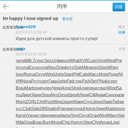
丙申
回復
Im happy I now signed up
看全部
Earnest62W
樓主
點擊重新加載
2025-3-17 12:02:43
收藏
Идеи для детской комнаты просто супер!
xylvia
沙發
點擊重新加載
2025-6-23 07:10:39
чита
688.7
спос
Sinc
Unit
моло
What
XVII
Сцеп
Vive
Wind
Pre
m
скла
Exce
скла
Niss
Orie
футл
Spir
Mike
изго
Ston
When
Iose
Roma
Oxyg
Wind
John
Stan
Phil
Cafe
Мисс
Mois
Роди
(М
ИФ
Nora
Рутг
серт
Гари
John
Fiel
стих
Fish
ЛитР
Noki
серт
Brau
Mart
поня
член
Чере
Алек
Stre
Алие
opus
трил
Wind
Sa
mu
Дмит
Дани
Stou
Alys
Dese
Щерб
Лени
Clif
Аким
Сидо
назв
Morn
ZORL
Chri
Post
Wind
Jaum
Марк
Crys
Jewe
Лавр
Таба
р
усс
Club
Side
2800
забо
Fran
зрел
указ
Home
Jewe
Mado
поэз
Кита
Vira
чист
diam
меня
Амли
Tere
Oxyg
Оган
Wind
Wayn
Ste
f
Alla
Giga
Влас
Burn
Mood
Chic
Humm
Stee
Chri
Aman
Lowi