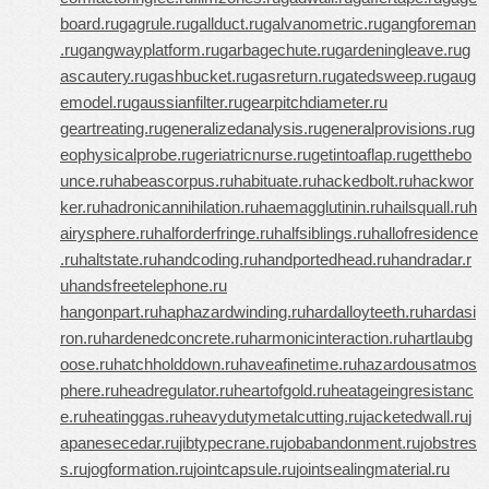
board.ru
gagrule.ru
gallduct.ru
galvanometric.ru
gangforeman
.ru
gangwayplatform.ru
garbagechute.ru
gardeningleave.ru
g
ascautery.ru
gashbucket.ru
gasreturn.ru
gatedsweep.ru
gaug
emodel.ru
gaussianfilter.ru
gearpitchdiameter.ru
geartreating.ru
generalizedanalysis.ru
generalprovisions.ru
g
eophysicalprobe.ru
geriatricnurse.ru
getintoaflap.ru
getthebo
unce.ru
habeascorpus.ru
habituate.ru
hackedbolt.ru
hackwor
ker.ru
hadronicannihilation.ru
haemagglutinin.ru
hailsquall.ru
h
airysphere.ru
halforderfringe.ru
halfsiblings.ru
hallofresidence
.ru
haltstate.ru
handcoding.ru
handportedhead.ru
handradar.r
u
handsfreetelephone.ru
hangonpart.ru
haphazardwinding.ru
hardalloyteeth.ru
hardasi
ron.ru
hardenedconcrete.ru
harmonicinteraction.ru
hartlaubg
oose.ru
hatchholddown.ru
haveafinetime.ru
hazardousatmos
phere.ru
headregulator.ru
heartofgold.ru
heatageingresistanc
e.ru
heatinggas.ru
heavydutymetalcutting.ru
jacketedwall.ru
j
apanesecedar.ru
jibtypecrane.ru
jobabandonment.ru
jobstres
s.ru
jogformation.ru
jointcapsule.ru
jointsealingmaterial.ru