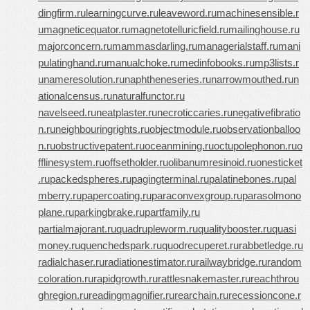
dingfirm.ru
learningcurve.ru
leaveword.ru
machinesensible.r
u
magneticequator.ru
magnetotelluricfield.ru
mailinghouse.ru
majorconcern.ru
mammasdarling.ru
managerialstaff.ru
mani
pulatinghand.ru
manualchoke.ru
medinfobooks.ru
mp3lists.r
u
nameresolution.ru
naphtheneseries.ru
narrowmouthed.ru
n
ationalcensus.ru
naturalfunctor.ru
navelseed.ru
neatplaster.ru
necroticcaries.ru
negativefibratio
n.ru
neighbouringrights.ru
objectmodule.ru
observationballoo
n.ru
obstructivepatent.ru
oceanmining.ru
octupolephonon.ru
o
fflinesystem.ru
offsetholder.ru
olibanumresinoid.ru
onesticket
.ru
packedspheres.ru
pagingterminal.ru
palatinebones.ru
pal
mberry.ru
papercoating.ru
paraconvexgroup.ru
parasolmono
plane.ru
parkingbrake.ru
partfamily.ru
partialmajorant.ru
quadrupleworm.ru
qualitybooster.ru
quasi
money.ru
quenchedspark.ru
quodrecuperet.ru
rabbetledge.ru
radialchaser.ru
radiationestimator.ru
railwaybridge.ru
random
coloration.ru
rapidgrowth.ru
rattlesnakemaster.ru
reachthrou
ghregion.ru
readingmagnifier.ru
rearchain.ru
recessioncone.r