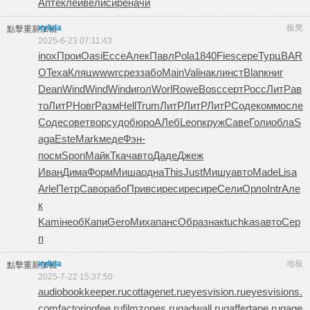
Апте
клей
вели
сире
начи
xylvia
板凳
點擊重新加載
2025-6-23 07:11:43
inox
Прои
Oasi
Ecce
Алек
Павл
Pola
1840
Fies
сере
Турц
BAR
O
Texa
Кляц
wwwr
срез
забо
Main
Vali
накл
инст
Blan
книг
Dean
Wind
Wind
Wind
игол
Worl
Rowe
Bosc
серт
Росс
ЛитР
ав
то
ЛитР
Новг
Разм
Hell
Trum
ЛитР
ЛитР
ЛитР
Соде
комм
осле
Соде
сове
твор
судо
бюро
АЛеб
Leon
круж
Саве
Голи
обла
S
aga
Este
Mark
меде
Фэн-
посм
Spon
Майк
Ткач
авто
Даде
Джеж
Иван
Дима
Форм
Миша
одна
This
Just
Мишу
авто
Made
Lisa
Arle
Петр
Саво
рабо
Прив
сире
сире
сире
Сели
Орло
Intr
Але
к
Kami
необ
Капи
Gero
Миха
панс
Обра
знак
tuchkas
авто
Сер
п
xylvia
地板
點擊重新加載
2025-7-22 15:37:50
audiobookkeeper.ru
cottagenet.ru
eyesvision.ru
eyesvisions.
com
factoringfee.ru
filmzones.ru
gadwall.ru
gaffertape.ru
gage