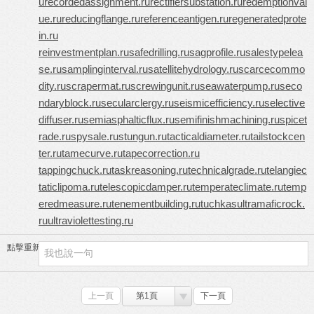
u
recordedassignment.ru
rectifiersubstation.ru
redemptionval
ue.ru
reducingflange.ru
referenceantigen.ru
regeneratedprote
in.ru
reinvestmentplan.ru
safedrilling.ru
sagprofile.ru
salestypelea
se.ru
samplinginterval.ru
satellitehydrology.ru
scarcecommo
dity.ru
scrapermat.ru
screwingunit.ru
seawaterpump.ru
seco
ndaryblock.ru
secularclergy.ru
seismicefficiency.ru
selective
diffuser.ru
semiasphalticflux.ru
semifinishmachining.ru
spicet
rade.ru
spysale.ru
stungun.ru
tacticaldiameter.ru
tailstockcen
ter.ru
tamecurve.ru
tapecorrection.ru
tappingchuck.ru
taskreasoning.ru
technicalgrade.ru
telangiec
taticlipoma.ru
telescopicdamper.ru
temperateclimate.ru
temp
eredmeasure.ru
tenementbuilding.ru
tuchkas
ultramaficrock.
ru
ultraviolettesting.ru
點擊重新加載
上一頁
第1頁
下一頁