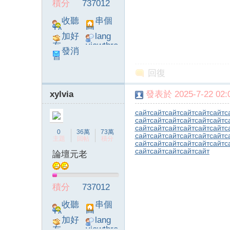
積分
737012
收聽
串個
TA
門
加好
lang
友
viewthre
發消
ad_left_
息
poke}
回復
xylvia
發表於 2025-7-22 02:0
сайт
сайт
сайт
сайт
сайт
сайт
с
сайт
сайт
сайт
сайт
сайт
сайт
с
сайт
сайт
сайт
сайт
сайт
сайт
с
0
36萬
73萬
сайт
сайт
сайт
сайт
сайт
сайт
с
主題
回帖
積分
сайт
сайт
сайт
сайт
сайт
сайт
с
сайт
сайт
сайт
сайт
сайт
論壇元老
積分
737012
收聽
串個
TA
門
加好
lang
友
viewthre