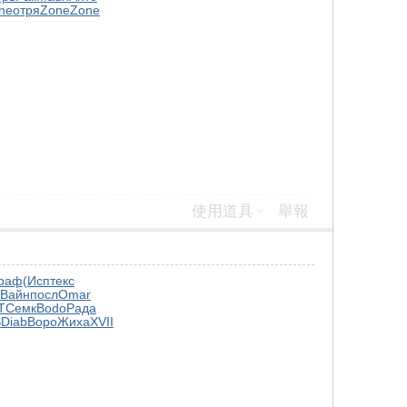
ne
отря
Zone
Zone
使用道具
舉報
раф
(Исп
текс
Вайн
посл
Omar
T
Семк
Bodo
Рада
S
Diab
Воро
Жиха
XVII