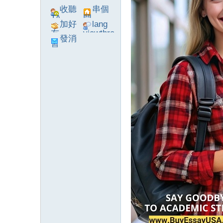
收聽
串個
TA
門
加好
lang
友
viewthre
發消
ad_left_
息
poke}
系
統