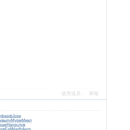
使用道具
舉報
т
фарф
Jose
у
выпу
Мурм
Микл
еше
Hans
служ
ерв
Fall
Madh
Анто