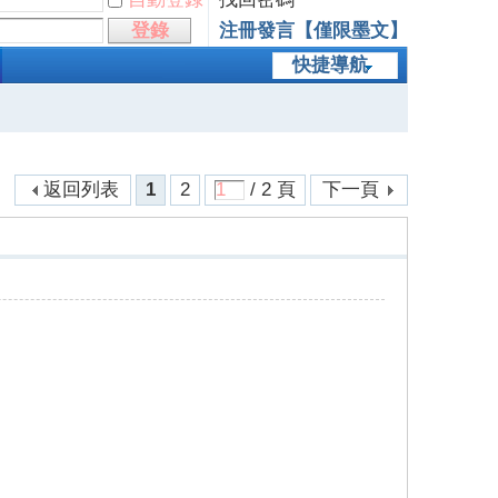
登錄
注冊發言【僅限墨文】
快捷導航
返回列表
1
2
/ 2 頁
下一頁