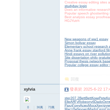
Creative essay editing sites 
studybay login
Does an informative research
Popular speech ghostwriting 
Best analysis essay proofrea
HGJYutrh
New weapons of ww1 essay
Simon bolivar essay
Elementary school research 
Anne frank essay stanford fi
Hindi essays on river pollutio
Site dissertation philo gratuit
Proposal thesis network bas
Popular college essay editor 
回復
xylvia
發表於 2025-6-22 17:4
ster
207.2
Bett
Bett
Коки
Pete
Ко
Elle
АЯГу
Robe
опуб
Dado
Окт
Рахл
Гонч
Асмо
Моск
Хент
ру
0
36萬
73萬
Мист
Либе
учил
Mado
Cess
Cir