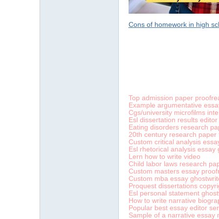
Cons of homework in high sc
字
Top admission paper proofrea
Example argumentative essa
Cgs/university microfilms int
Esl dissertation results editor 
Eating disorders research pa
20th century research paper 
Custom critical analysis essay
Esl rhetorical analysis essay 
Lern how to write video
畫
Child labor laws research pa
Custom masters essay proofr
Custom mba essay ghostwrite
Proquest dissertations copyri
Esl personal statement ghostw
How to write narrative biogr
Popular best essay editor ser
Sample of a narrative essay 