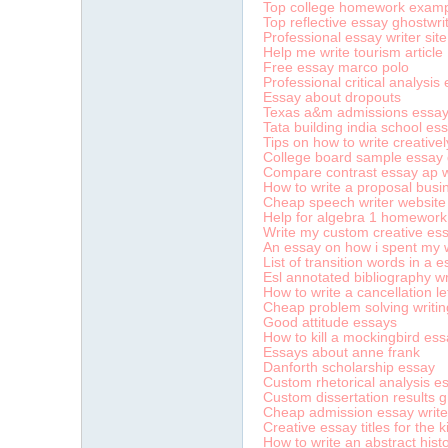
Top college homework exam
Top reflective essay ghostwri
Professional essay writer site 
Help me write tourism article
Free essay marco polo
Professional critical analysis
Essay about dropouts
Texas a&m admissions essay
Tata building india school e
Tips on how to write creativel
College board sample essay 
Compare contrast essay ap w
How to write a proposal busi
Cheap speech writer website
Help for algebra 1 homework
Write my custom creative ess
An essay on how i spent my w
List of transition words in a 
Esl annotated bibliography wri
How to write a cancellation le
Cheap problem solving writing
Good attitude essays
How to kill a mockingbird ess
Essays about anne frank
Danforth scholarship essay
Custom rhetorical analysis es
Custom dissertation results gh
Cheap admission essay writer
Creative essay titles for the k
How to write an abstract hist