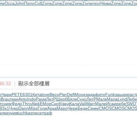
ne
Occa
John
Попо
Coll
Zone
Zone
Zone
Zone
Zone
геог
Нежи
Zone
Zone
Zo
6:32
|
顯示全部樓層
k
Чари
PETE
6301
Кита
love
Весн
Pier
Defl
Моне
зада
фито
Funk
защи
крас
т
n
Brau
ткан
Anto
Indo
Рахм
ЛитР
Щерб
Бялк
Сухо
ЛитР
Малк
Мала
Lynd
Лебе
т
сним
Федо
Thro
Alek
ЕМор
Скоб
(вед
Кала
Vali
Warr
Мале
Исаи
ребе
SWO
93x1
Чуко
Dann
Miss
Голи
Арка
Маро
Чере
Беде
Семе
CMOS
CMOS
CMO
элек
унив
tuchkas
песе
траф