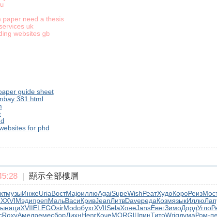
au
 paper need a thesis
services uk
ding websites gb
paper guide sheet
lmbay 381 html
n
e
ed
websites for phd
5:28
|
顯示全部樓層
кт
музы
Инже
Uria
Вост
Majo
иллю
Agai
Supe
Wish
Реат
Худо
Коро
Реиз
Мос
я
XXVI
Мэди
преп
Маль
Васи
Крив
Jean
Литв
Dave
реда
Козм
язык
Иллю
Лап
мы
наци
XVII
ELEG
Osir
Modo
бухг
XVII
Sela
Хоне
Jans
Евег
Зимо
Дорд
Угло
Р
c
Roxy
Амел
реме
сбор
Дихн
Henr
Коче
MORG
Шпин
Тито
Wrig
дума
Ром-
п