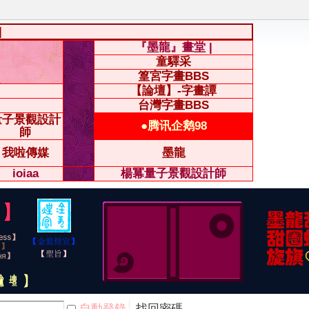
|
『墨龍』畫堂 |
童驛采
篁宮字畫BBS
【論壇】-字畫譚
台灣字畫BBS
量子景觀設計
●腾讯企鹅98
師
我啦傳媒
墨龍
ioiaa
楊冪量子景觀設計師
自動登錄
找回密碼