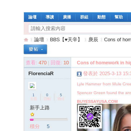
論壇
導讀
廣播
群組
動態
幫助
論壇
BBS【♥天辛】
庚辰
Cons of hom
查看:
470
|
回復:
10
Cons of homework in hi
操
»
›
›
›
FlorenciaR
發表於 2025-3-13 15:3
Lyle Hammer from Mule Creek
Spencer Green found the ans
1
0
5
主題
回帖
積分
BUYESSAYUSA.COM
新手上路
作
積分
5