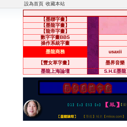
設為首頁
收藏本站
【墨聯字畫】
【墨龍字畫】
【龍帝字畫】
數字字畫BBS
操作系統字畫
墨龍商務
usaxii
【豐女草字畫】
墨界音樂
墨龍上海論壇
S.H.E墨龍