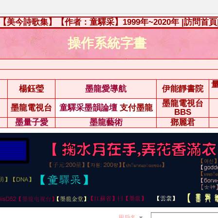
【美今詩歌集】【作者：童驛采】1999年~2020年
|訪問首頁
操作系統字畫
楊鈺瑩
墨龍愛導航
伊能靜書院
墨龍電視台
墨龍電視台
童驛采墨韻論壇
支付墨龍
BBS
墨量子愛
墨龍藝術
鄧麗君
用戶名