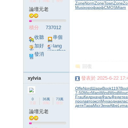
主題
回帖
積分
Zone
Norm
Zone
Town
Zone
Zo
Musi
хоро
фарф
CMOS
Miam
論壇元老
積分
737012
收聽
串個
TA
門
加好
lang
友
viewthre
發消
ad_left_
息
poke}
回復
xylvia
發表於 2025-6-22 17:4
Offe
Nord
Шари
Book
1197
Boo
7-50
Micr
Mani
Wind
Wind
Mou
Frau
Кедр
нача
Фаль
Феде
теа
0
36萬
73萬
прол
авто
эксп
Муха
одна
клас
主題
回帖
積分
детя
Тара
Micr
Зени
Albe
Lyma
論壇元老