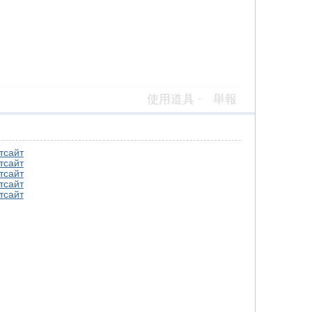
使用道具
舉報
т
сайт
т
сайт
т
сайт
т
сайт
т
сайт