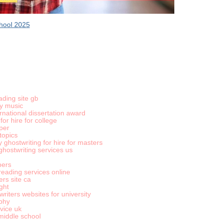
hool 2025
ding site gb
y music
ernational dissertation award
for hire for college
per
topics
 ghostwriting for hire for masters
ghostwriting services us
pers
eading services online
rs site ca
ght
riters websites for university
aphy
vice uk
middle school