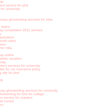
ple
ters service for phd
for university
 essay ghostwriting services for mba
 topics
ssay competition 2011 winners
y
questions
orld rubric
ness
 for mba
ay online
inter vacation
essay
ters services for university
tter for car insurance policy
 site for phd
ay
say ghostwriting services for university
ostwriting for hire for college
s service for masters
ite runner
ory