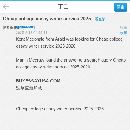
丁己
回復
Cheap college essay writer service 2025
看全部
MichealWzj
樓主
點擊重新加載
2025-3-13 04:55:44
收藏
Kent Mcdonald from Arabi was looking for Cheap college
essay writer service 2025-2026
Marlin Mcgraw found the answer to a search query Cheap
college essay writer service 2025-2026
BUYESSAYUSA.COM
點擊重新加載
Cheap college essay writer service 2025-2026