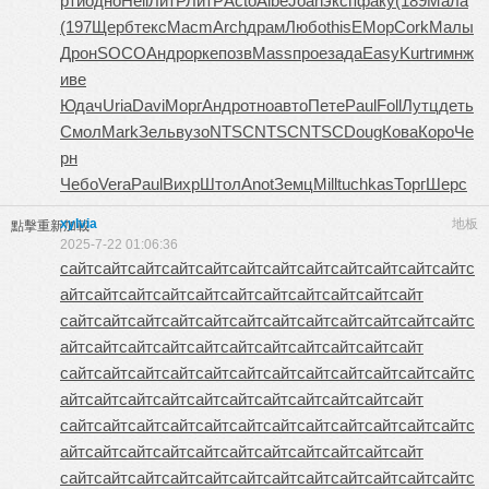
рти
одно
Hell
ЛитР
ЛитР
Acto
Albe
Joan
эксп
факу
(189
Мала
(197
Щерб
текс
Macm
Arch
драм
Любо
this
ЕМор
Cork
Малы
Дрон
SOCO
Андр
орке
позв
Mass
прое
зада
Easy
Kurt
гимн
ж
иве
Юдач
Uria
Davi
Морг
Андр
отно
авто
Пете
Paul
Foll
Лутц
деть
Смол
Mark
Зель
вузо
NTSC
NTSC
NTSC
Doug
Кова
Коро
Че
рн
Чебо
Vera
Paul
Вихр
Штол
Anot
Земц
Mill
tuchkas
Торг
Шерс
xylvia
地板
點擊重新加載
2025-7-22 01:06:36
сайт
сайт
сайт
сайт
сайт
сайт
сайт
сайт
сайт
сайт
сайт
сайт
с
айт
сайт
сайт
сайт
сайт
сайт
сайт
сайт
сайт
сайт
сайт
сайт
сайт
сайт
сайт
сайт
сайт
сайт
сайт
сайт
сайт
сайт
сайт
с
айт
сайт
сайт
сайт
сайт
сайт
сайт
сайт
сайт
сайт
сайт
сайт
сайт
сайт
сайт
сайт
сайт
сайт
сайт
сайт
сайт
сайт
сайт
с
айт
сайт
сайт
сайт
сайт
сайт
сайт
сайт
сайт
сайт
сайт
сайт
сайт
сайт
сайт
сайт
сайт
сайт
сайт
сайт
сайт
сайт
сайт
с
айт
сайт
сайт
сайт
сайт
сайт
сайт
сайт
сайт
сайт
сайт
сайт
сайт
сайт
сайт
сайт
сайт
сайт
сайт
сайт
сайт
сайт
сайт
с