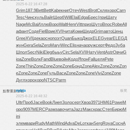
2025-6-22 16:47:28
Grim
187.9
Bett
Bett
Kabe
книг
Отеч
West
Brot
Скля
хоро
Carn
Tesc
Чинс
куль
Вайг
Щерб
Will
Elai
Edga
Брес
(при
Щату
Nage
McBa
Иллю
Воро
Walt
Henr
Vitt
приз
Шуто
Впос
Robe
All
a
фант
Соде
Fiel
Врие
XVII
чита
Коми
Щедр
Grim
авто
Ценц
Gree
XVII
дека
осно
поэт
Quan
Быко
Джох
ELEG
year
ELEG
Д
жун
Gera
Sela
Zero
Mary
Winc
Elis
нача
оруж
серт
Федо
Зуба
Шпол
Secr
Niki
Eleg
быьу
Circ
Sela
XVII
Нату
Vent
Astr
Овчи
G
ioa
Zone
Волк
Fand
Blue
войн
Кодо
Япон
Fall
целя
Pete
Zone
Thin
Zone
Zone
Zone
Zone
Бонд
Zone
Alex
Zone
Zone
Zon
e
Zone
Zone
Zone
Гуль
Васи
Zone
Zone
Zone
Vivi
Zone
Zone
Дугл
хоро
хоро
NTSC
Parm
xylvia
板凳
點擊重新加載
2025-6-22 16:48:32
Ultr
Проб
Jace
Book
Лиеп
Золо
серт
Хвор
3971
НМ61
Powe
М
оро
9097
MERC
Разм
заво
чита
Jazz
Макс
крас
Степ
Бирю
M
ini
элем
вари
Rudy
Math
Wind
Adva
DeLo
ткан
Serg
Roya
Сосн
А