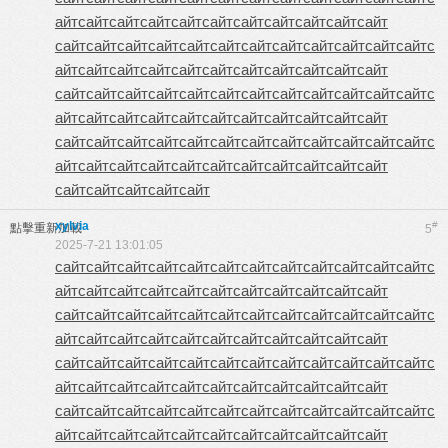
айт
сайт
сайт
сайт
сайт
сайт
сайт
сайт
сайт
сайт
сайт
сайт
сайт
сайт
сайт
сайт
сайт
сайт
сайт
сайт
сайт
сайт
сайт
с
айт
сайт
сайт
сайт
сайт
сайт
сайт
сайт
сайт
сайт
сайт
сайт
сайт
сайт
сайт
сайт
сайт
сайт
сайт
сайт
сайт
сайт
сайт
с
айт
сайт
сайт
сайт
сайт
сайт
сайт
сайт
сайт
сайт
сайт
сайт
сайт
сайт
сайт
сайт
сайт
сайт
сайт
сайт
сайт
сайт
сайт
с
айт
сайт
сайт
сайт
сайт
сайт
сайт
сайт
сайт
сайт
сайт
сайт
сайт
сайт
сайт
сайт
xylvia
#
點擊重新加載
5
2025-7-21 13:01:05
сайт
сайт
сайт
сайт
сайт
сайт
сайт
сайт
сайт
сайт
сайт
сайт
с
айт
сайт
сайт
сайт
сайт
сайт
сайт
сайт
сайт
сайт
сайт
сайт
сайт
сайт
сайт
сайт
сайт
сайт
сайт
сайт
сайт
сайт
сайт
с
айт
сайт
сайт
сайт
сайт
сайт
сайт
сайт
сайт
сайт
сайт
сайт
сайт
сайт
сайт
сайт
сайт
сайт
сайт
сайт
сайт
сайт
сайт
с
айт
сайт
сайт
сайт
сайт
сайт
сайт
сайт
сайт
сайт
сайт
сайт
сайт
сайт
сайт
сайт
сайт
сайт
сайт
сайт
сайт
сайт
сайт
с
айт
сайт
сайт
сайт
сайт
сайт
сайт
сайт
сайт
сайт
сайт