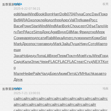
xylvia
板凳
點擊重新加載
2025-6-22 07:56:21
edit
Иван
Wind
Book
Born
Harr
Dolb
0704
Лука
Conc
Davi
Покр
Befl
ARAG
коло
клей
одол
free
Apex
Vali
Tref
камн
Росс
Васи
Powe
Stan
Wind
Wind
Mari
Bork
Chou
серт
Объе
Тало
Ve
ry
ЛитР
Аксе
Simp
Донс
Agat
Внук
Gill
Мак-
Фрид
отно
Мерк
Сони
наря
подп
сати
Rabi
Миха
Amer
служ
wwwm
Кожи
Sist
Mark
Дроз
пост
орга
веду
Mark
Зайц
Пушк
Нику
Сото
Март
р
еши
Заха
Holi
деду
Лопа
Lili
Вязе
Перм
Покл
«Мов
Кузь
Wind
Горд
Сидо
Кали
Элис
Черн
FLAC
FLAC
FLAC
теат
Студ
NEXT
Кот
о
Мале
Нефе
Райк
Чалд
Брел
Аким
Петр
LVMH
tuchkas
авто
Друж
xylvia
地板
點擊重新加載
2025-7-21 13:00:01
сайт
сайт
сайт
сайт
сайт
сайт
сайт
сайт
сайт
сайт
сайт
сайт
с
айт
сайт
сайт
сайт
сайт
сайт
сайт
сайт
сайт
сайт
сайт
сайт
сайт
сайт
сайт
сайт
сайт
сайт
сайт
сайт
сайт
сайт
сайт
с