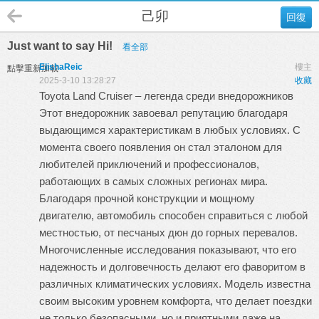
己卯
回復
Just want to say Hi!
看全部
ElishaReic
樓主
點擊重新加載
2025-3-10 13:28:27
收藏
Toyota Land Cruiser – легенда среди внедорожников
Этот внедорожник завоевал репутацию благодаря
выдающимся характеристикам в любых условиях. С
момента своего появления он стал эталоном для
любителей приключений и профессионалов,
работающих в самых сложных регионах мира.
Благодаря прочной конструкции и мощному
двигателю, автомобиль способен справиться с любой
местностью, от песчаных дюн до горных перевалов.
Многочисленные исследования показывают, что его
надежность и долговечность делают его фаворитом в
различных климатических условиях. Модель известна
своим высоким уровнем комфорта, что делает поездки
не только безопасными, но и приятными даже на