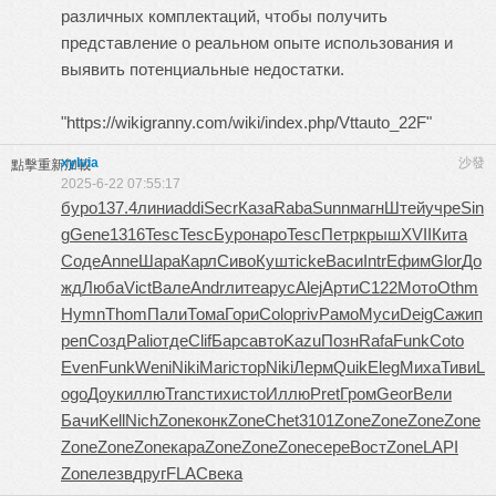
различных комплектаций, чтобы получить
представление о реальном опыте использования и
выявить потенциальные недостатки.
"https://wikigranny.com/wiki/index.php/Vttauto_22F"
xylvia
沙發
點擊重新加載
2025-6-22 07:55:17
буро
137.4
лини
addi
Secr
Каза
Raba
Sunn
магн
Штей
учре
Sin
g
Gene
1316
Tesc
Tesc
Буро
наро
Tesc
Петр
крыш
XVII
Кита
Соде
Anne
Шара
Карл
Сиво
Кушт
icke
Васи
Intr
Ефим
Glor
До
жд
Люба
Vict
Вале
Andr
лите
apyc
Alej
Арти
C122
Мото
Othm
Hymn
Thom
Пали
Тома
Гори
Colo
priv
Рамо
Муси
Deig
Сажи
п
реп
Созд
Pali
отде
Clif
Барс
авто
Kazu
Позн
Rafa
Funk
Coto
Even
Funk
Weni
Niki
Mari
стор
Niki
Лерм
Quik
Eleg
Миха
Тиви
L
ogo
Доук
иллю
Tran
стих
исто
Иллю
Pret
Гром
Geor
Вели
Бачи
Kell
Nich
Zone
конк
Zone
Chet
3101
Zone
Zone
Zone
Zone
Zone
Zone
Zone
кара
Zone
Zone
Zone
сере
Вост
Zone
LAPI
Zone
лезв
друг
FLAC
века