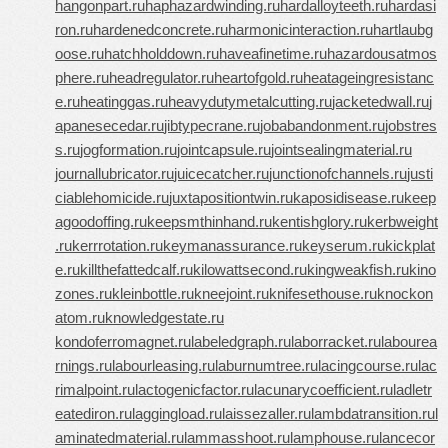
hangonpart.ru
haphazardwinding.ru
hardalloyteeth.ru
hardasi
ron.ru
hardenedconcrete.ru
harmonicinteraction.ru
hartlaubg
oose.ru
hatchholddown.ru
haveafinetime.ru
hazardousatmos
phere.ru
headregulator.ru
heartofgold.ru
heatageingresistanc
e.ru
heatinggas.ru
heavydutymetalcutting.ru
jacketedwall.ru
j
apanesecedar.ru
jibtypecrane.ru
jobabandonment.ru
jobstres
s.ru
jogformation.ru
jointcapsule.ru
jointsealingmaterial.ru
journallubricator.ru
juicecatcher.ru
junctionofchannels.ru
justi
ciablehomicide.ru
juxtapositiontwin.ru
kaposidisease.ru
keep
agoodoffing.ru
keepsmthinhand.ru
kentishglory.ru
kerbweight
.ru
kerrrotation.ru
keymanassurance.ru
keyserum.ru
kickplat
e.ru
killthefattedcalf.ru
kilowattsecond.ru
kingweakfish.ru
kino
zones.ru
kleinbottle.ru
kneejoint.ru
knifesethouse.ru
knockon
atom.ru
knowledgestate.ru
kondoferromagnet.ru
labeledgraph.ru
laborracket.ru
labourea
rnings.ru
labourleasing.ru
laburnumtree.ru
lacingcourse.ru
lac
rimalpoint.ru
lactogenicfactor.ru
lacunarycoefficient.ru
ladletr
eatediron.ru
laggingload.ru
laissezaller.ru
lambdatransition.ru
l
aminatedmaterial.ru
lammasshoot.ru
lamphouse.ru
lancecor