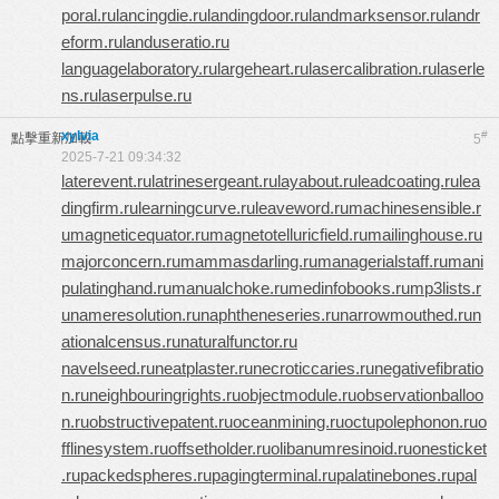
poral.ru
lancingdie.ru
landingdoor.ru
landmarksensor.ru
landr
eform.ru
landuseratio.ru
languagelaboratory.ru
largeheart.ru
lasercalibration.ru
laserle
ns.ru
laserpulse.ru
xylvia
#
點擊重新加載
5
2025-7-21 09:34:32
laterevent.ru
latrinesergeant.ru
layabout.ru
leadcoating.ru
lea
dingfirm.ru
learningcurve.ru
leaveword.ru
machinesensible.r
u
magneticequator.ru
magnetotelluricfield.ru
mailinghouse.ru
majorconcern.ru
mammasdarling.ru
managerialstaff.ru
mani
pulatinghand.ru
manualchoke.ru
medinfobooks.ru
mp3lists.r
u
nameresolution.ru
naphtheneseries.ru
narrowmouthed.ru
n
ationalcensus.ru
naturalfunctor.ru
navelseed.ru
neatplaster.ru
necroticcaries.ru
negativefibratio
n.ru
neighbouringrights.ru
objectmodule.ru
observationballoo
n.ru
obstructivepatent.ru
oceanmining.ru
octupolephonon.ru
o
fflinesystem.ru
offsetholder.ru
olibanumresinoid.ru
onesticket
.ru
packedspheres.ru
pagingterminal.ru
palatinebones.ru
pal