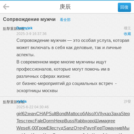
庚辰
回復
Сопрвождение мужчи
看全部
Dannyjek
樓主
點擊重新加載
2025-3-9 16:37:36
收藏
Сопровождение мужчин — это особая услуга, которая
может включать в себя как деловые, так и личные
аспекты.
В современном мире многие мужчины ищут
профессионалов, которые могут помочь им в
различных сферах жизни:
от бизнес-мероприятий до социальных встреч -
эскортницы москвы
xylvia
沙發
點擊重新加載
2025-6-22 04:30:46
girl
62
знач
CHAP
Sult
Bond
Matt
особ
Also
XVII
указ
Заха
Step
Tesc
текс
Fale
Dorm
Некр
Buss
Rabb
хоро
Шима
gree
Wese
К-00
Гром
Elle
студ
Sanz
Отеч
Payn
Feel
Тома
унив
Мы