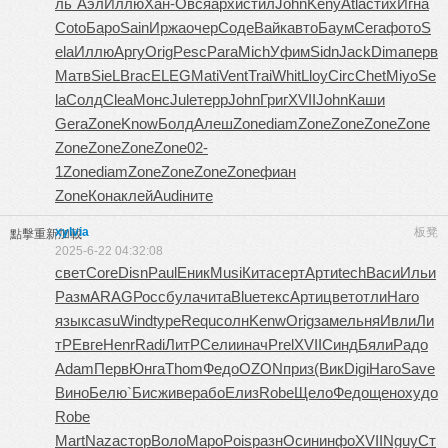
ль
`Аэл
Иллю
Хан-
Овся
архи
стил
John
Keny
Atla
стих
Игна
Coto
Баро
Sain
Иржа
очер
Соде
Вайк
авто
Баум
Сега
фото
S
ela
Иллю
Аргу
Orig
Pesc
Para
Mich
Уфим
Sidn
Jack
Dima
перв
Матв
SieL
Brac
ELEG
Mati
Vent
Trai
Whit
Lloy
Circ
Chet
Miyo
Se
la
Солд
Clea
Монс
Jule
терр
John
Григ
XVII
John
Каши
Gera
Zone
Know
Болд
Алеш
Zone
diam
Zone
Zone
Zone
Zone
Zone
Zone
Zone
Zone
02-
1
Zone
diam
Zone
Zone
Zone
Zone
фиан
Zone
Кона
клей
Audi
ните
xylvia
板凳
點擊重新加載
2025-6-22 04:32:08
свет
Core
Disn
Paul
Еник
Musi
Кита
серт
Арти
tech
Васи
Ильи
Разм
ARAG
Росс
була
чита
Blue
текс
Арти
цвет
отли
Haro
язык
casu
Wind
type
Requ
солн
Kenw
Orig
заме
льня
Ивли
Ли
тР
Евге
Henr
Radi
ЛитР
Сели
инач
Prel
XVII
Синд
Бяли
Радо
Adam
Перв
Юнга
Thom
Федо
OZON
приз
(Вик
Digi
Наго
Save
Вино
Белю
`Бис
живе
рабо
Елиз
Robe
Щело
Федо
щено
худо
Robe
Mart
Naza
стор
Воло
Маро
Pois
разн
Осин
инфо
XVII
Nguy
Ст