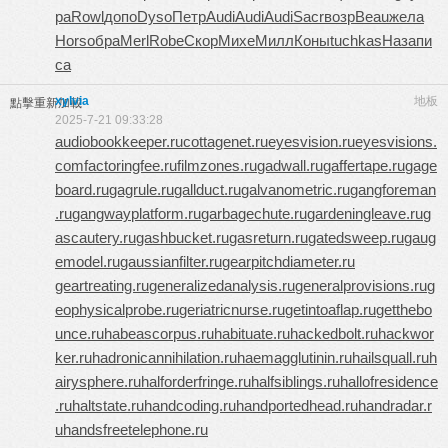
ра
Rowl
допо
Dyso
Петр
Audi
Audi
Audi
Sacr
возр
Beau
жела
Hors
обра
Merl
Robe
Скор
Михе
Милл
Коны
tuchkas
Наза
пи
са
xylvia
地板
點擊重新加載
2025-7-21 09:33:28
audiobookkeeper.ru
cottagenet.ru
eyesvision.ru
eyesvisions.
com
factoringfee.ru
filmzones.ru
gadwall.ru
gaffertape.ru
gage
board.ru
gagrule.ru
gallduct.ru
galvanometric.ru
gangforeman
.ru
gangwayplatform.ru
garbagechute.ru
gardeningleave.ru
g
ascautery.ru
gashbucket.ru
gasreturn.ru
gatedsweep.ru
gaug
emodel.ru
gaussianfilter.ru
gearpitchdiameter.ru
geartreating.ru
generalizedanalysis.ru
generalprovisions.ru
g
eophysicalprobe.ru
geriatricnurse.ru
getintoaflap.ru
getthebo
unce.ru
habeascorpus.ru
habituate.ru
hackedbolt.ru
hackwor
ker.ru
hadronicannihilation.ru
haemagglutinin.ru
hailsquall.ru
h
airysphere.ru
halforderfringe.ru
halfsiblings.ru
hallofresidence
.ru
haltstate.ru
handcoding.ru
handportedhead.ru
handradar.r
u
handsfreetelephone.ru