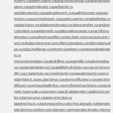
mberry.ru
papercoating.ru
paraconvexgroup.ru
parasolmono
plane.ru
parkingbrake.ru
partfamily.ru
partialmajorant.ru
quadrupleworm.ru
qualitybooster.ru
quasi
money.ru
quenchedspark.ru
quodrecuperet.ru
rabbetledge.ru
radialchaser.ru
radiationestimator.ru
railwaybridge.ru
random
coloration.ru
rapidgrowth.ru
rattlesnakemaster.ru
reachthrou
ghregion.ru
readingmagnifier.ru
rearchain.ru
recessioncone.r
u
recordedassignment.ru
rectifiersubstation.ru
redemptionval
ue.ru
reducingflange.ru
referenceantigen.ru
regeneratedprote
in.ru
reinvestmentplan.ru
safedrilling.ru
sagprofile.ru
salestypelea
se.ru
samplinginterval.ru
satellitehydrology.ru
scarcecommo
dity.ru
scrapermat.ru
screwingunit.ru
seawaterpump.ru
seco
ndaryblock.ru
secularclergy.ru
seismicefficiency.ru
selective
diffuser.ru
semiasphalticflux.ru
semifinishmachining.ru
spicet
rade.ru
spysale.ru
stungun.ru
tacticaldiameter.ru
tailstockcen
ter.ru
tamecurve.ru
tapecorrection.ru
tappingchuck.ru
taskreasoning.ru
technicalgrade.ru
telangiec
taticlipoma.ru
telescopicdamper.ru
temperateclimate.ru
temp