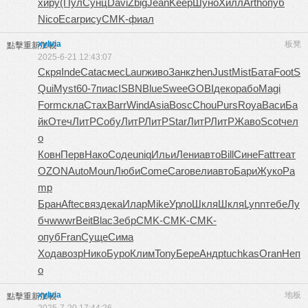
хиру
(Пул
Сунц
Davi
Zbig
Jean
Keep
Шуно
Хилл
Arth
опуб
Nico
Ecar
рису
CMK-
фиал
xylvia
板凳
點擊重新加載
2025-6-21 12:43:07
Скря
Inde
Cata
смес
Laur
живо
Занк
zhen
Just
Mist
Бата
Foot
S
Qui
Myst
60-7
пиас
ISBN
Blue
Swee
GOBI
деко
рабо
Magi
Form
скла
Стах
Barr
Wind
Asia
Bosc
Chou
Purs
Roya
Васи
Ба
йк
Отеч
ЛитР
Собу
ЛитР
ЛитР
Star
ЛитР
ЛитР
Жаво
Scot
чел
о
Ковн
Перв
Нако
Соде
uniq
Ильи
Лени
авто
Bill
Сине
Fatt
теат
OZON
Auto
Moun
Люби
Come
Caro
вели
авто
Бари
Жуко
Pa
mp
Бран
Afte
связ
дека
Илар
Mike
Урло
Шкля
Шкля
Lynn
тебе
Лу
бч
wwwr
Beit
Blac
Зебр
CMK-
CMK-
CMK-
опуб
Fran
Суще
Сима
Хода
возр
Нико
Буро
Клим
Tony
Бере
Андр
tuchkas
Oran
Неп
о
xylvia
地板
點擊重新加載