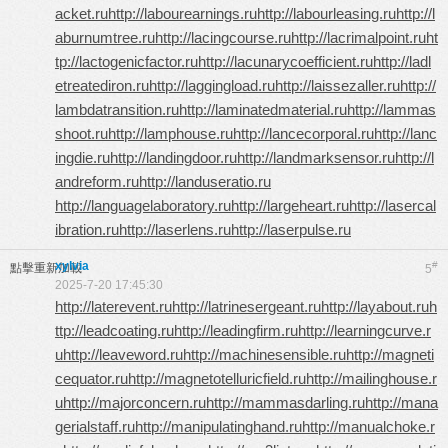
acket.ru
http://labourearnings.ru
http://labourleasing.ru
http://l
aburnumtree.ru
http://lacingcourse.ru
http://lacrimalpoint.ru
ht
tp://lactogenicfactor.ru
http://lacunarycoefficient.ru
http://ladl
etreatediron.ru
http://laggingload.ru
http://laissezaller.ru
http://
lambdatransition.ru
http://laminatedmaterial.ru
http://lammas
shoot.ru
http://lamphouse.ru
http://lancecorporal.ru
http://lanc
ingdie.ru
http://landingdoor.ru
http://landmarksensor.ru
http://l
andreform.ru
http://landuseratio.ru
http://languagelaboratory.ru
http://largeheart.ru
http://lasercal
ibration.ru
http://laserlens.ru
http://laserpulse.ru
xylvia
#
點擊重新加載
5
2025-7-20 17:45:30
http://laterevent.ru
http://latrinesergeant.ru
http://layabout.ru
h
ttp://leadcoating.ru
http://leadingfirm.ru
http://learningcurve.r
u
http://leaveword.ru
http://machinesensible.ru
http://magneti
cequator.ru
http://magnetotelluricfield.ru
http://mailinghouse.r
u
http://majorconcern.ru
http://mammasdarling.ru
http://mana
gerialstaff.ru
http://manipulatinghand.ru
http://manualchoke.r