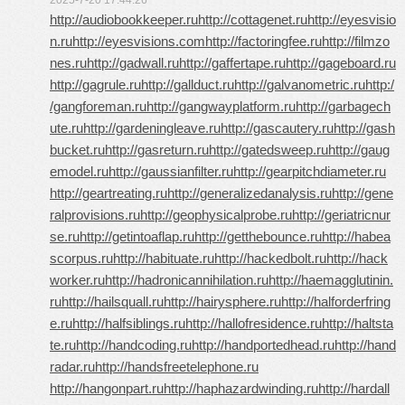
2025-7-20 17:44:26
http://audiobookkeeper.ru
http://cottagenet.ru
http://eyesvisio
n.ru
http://eyesvisions.com
http://factoringfee.ru
http://filmzo
nes.ru
http://gadwall.ru
http://gaffertape.ru
http://gageboard.ru
http://gagrule.ru
http://gallduct.ru
http://galvanometric.ru
http:/
/gangforeman.ru
http://gangwayplatform.ru
http://garbagech
ute.ru
http://gardeningleave.ru
http://gascautery.ru
http://gash
bucket.ru
http://gasreturn.ru
http://gatedsweep.ru
http://gaug
emodel.ru
http://gaussianfilter.ru
http://gearpitchdiameter.ru
http://geartreating.ru
http://generalizedanalysis.ru
http://gene
ralprovisions.ru
http://geophysicalprobe.ru
http://geriatricnur
se.ru
http://getintoaflap.ru
http://getthebounce.ru
http://habea
scorpus.ru
http://habituate.ru
http://hackedbolt.ru
http://hack
worker.ru
http://hadronicannihilation.ru
http://haemagglutinin.
ru
http://hailsquall.ru
http://hairysphere.ru
http://halforderfring
e.ru
http://halfsiblings.ru
http://hallofresidence.ru
http://haltsta
te.ru
http://handcoding.ru
http://handportedhead.ru
http://hand
radar.ru
http://handsfreetelephone.ru
http://hangonpart.ru
http://haphazardwinding.ru
http://hardall