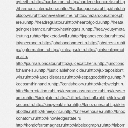
oyteeth.ru
http://hardasiron.ru
http://hardenedconcrete.ru
http
://harmonicinteraction.ru
http://hartlaubgoose.ru
http://hatchh
olddown.ru
http://haveafinetime.ru
http://hazardousatmosph
ere.ru
http://headregulator.ru
http://heartofgold.ru
http://heata
geingresistance.ru
http://heatinggas.ru
http://heavydutymeta
lcutting.ru
http://jacketedwall.ru
http://japanesecedar.ru
http://j
ibtypecrane.ru
http://jobabandonment.ru
http://jobstress.ru
htt
p://jogformation.ru
http://jointcapsule.ru
http://jointsealingmat
erial.ru
http://journallubricator.ru
http://juicecatcher.ru
http://junctiono
fchannels.ru
http://justiciablehomicide.ru
http://juxtapositiont
win.ru
http://kaposidisease.ru
http://keepagoodoffing.ru
http://
keepsmthinhand.ru
http://kentishglory.ru
http://kerbweight.ru
http://kerrrotation.ru
http://keymanassurance.ru
http://keyser
um.ru
http://kickplate.ru
http://killthefattedcalf.ru
http://kilowatt
second.ru
http://kingweakfish.ru
http://kinozones.ru
http://klei
nbottle.ru
http://kneejoint.ru
http://knifesethouse.ru
http://knoc
konatom.ru
http://knowledgestate.ru
http://kondoferromagnet.ru
http://labeledgraph.ru
http://laborr