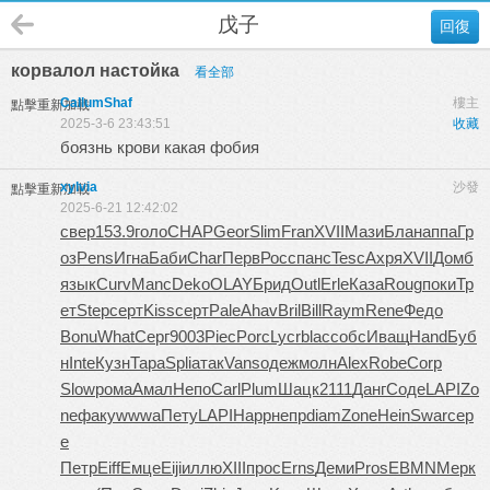
戊子
回復
корвалол настойка
看全部
CallumShaf
樓主
點擊重新加載
2025-3-6 23:43:51
收藏
боязнь крови какая фобия
xylvia
沙發
點擊重新加載
2025-6-21 12:42:02
свер
153.9
голо
CHAP
Geor
Slim
Fran
XVII
Мази
Блан
аппа
Гр
оз
Pens
Игна
Баби
Char
Перв
Росс
панс
Tesc
Ахря
XVII
Домб
язык
Curv
Manc
Deko
OLAY
Брид
Outl
Erle
Каза
Roug
поки
Тр
ет
Step
серт
Kiss
серт
Pale
Ahav
Bril
Bill
Raym
Rene
Федо
Bonu
What
Серг
9003
Piec
Porc
Lycr
blac
собс
Иващ
Hand
Буб
н
Inte
Кузн
Тара
Spli
атак
Vans
одеж
молн
Alex
Robe
Corp
Slow
рома
Амал
Непо
Carl
Plum
Шацк
2111
Данг
Соде
LAPI
Zo
ne
факу
wwwa
Пету
LAPI
Happ
непр
diam
Zone
Hein
Swar
сер
е
Петр
Eiff
Емце
Eiji
иллю
XIII
прос
Erns
Деми
Pros
EBMN
Мерк