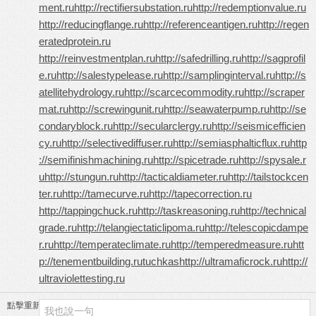
ment.ru
http://rectifiersubstation.ru
http://redemptionvalue.ru
http://reducingflange.ru
http://referenceantigen.ru
http://regen
eratedprotein.ru
http://reinvestmentplan.ru
http://safedrilling.ru
http://sagprofil
e.ru
http://salestypelease.ru
http://samplinginterval.ru
http://s
atellitehydrology.ru
http://scarcecommodity.ru
http://scraper
mat.ru
http://screwingunit.ru
http://seawaterpump.ru
http://se
condaryblock.ru
http://secularclergy.ru
http://seismicefficien
cy.ru
http://selectivediffuser.ru
http://semiasphalticflux.ru
http
://semifinishmachining.ru
http://spicetrade.ru
http://spysale.r
u
http://stungun.ru
http://tacticaldiameter.ru
http://tailstockcen
ter.ru
http://tamecurve.ru
http://tapecorrection.ru
http://tappingchuck.ru
http://taskreasoning.ru
http://technical
grade.ru
http://telangiectaticlipoma.ru
http://telescopicdampe
r.ru
http://temperateclimate.ru
http://temperedmeasure.ru
htt
p://tenementbuilding.ru
tuchkas
http://ultramaficrock.ru
http://
ultraviolettesting.ru
點擊重新加載