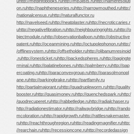
u
http://medinfobooks.ru
http://mp3lists.ru
http://nameresoluti
on.ru
http://naphtheneseries.ru
http://narrowmouthed.ru
http:/
/nationalcensus.ru
http://naturalfunctor.ru
http://navelseed.ru
http://neatplaster.ru
http://necroticcaries.r
u
http://negativefibration.ru
http://neighbouringrights.ru
http://o
bjectmodule.ru
http://observationballoon.ru
http://obstructive
patent.ru
http://oceanmining.ru
http://octupolephonon.ru
http:/
/offlinesystem.ru
http://offsetholder.ru
http://olibanumresinoid
.ru
http://onesticket.ru
http://packedspheres.ru
http://pagingte
rminal.ru
http://palatinebones.ru
http://palmberry.ru
http://pap
ercoating.ru
http://paraconvexgroup.ru
http://parasolmonopl
ane.ru
http://parkingbrake.ru
http://partfamily.ru
http://partialmajorant.ru
http://quadrupleworm.ru
http://quality
booster.ru
http://quasimoney.ru
http://quenchedspark.ru
http:/
/quodrecuperet.ru
http://rabbetledge.ru
http://radialchaser.ru
http://radiationestimator.ru
http://railwaybridge.ru
http://rando
mcoloration.ru
http://rapidgrowth.ru
http://rattlesnakemaster.
ru
http://reachthroughregion.ru
http://readingmagnifier.ru
http:
//rearchain.ru
http://recessioncone.ru
http://recordedassign