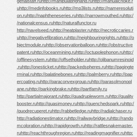
gerialstaff.ru
http://manipulatinghand.ru
http://manualchoke.r
u
http://medinfobooks.ru
http://mp3lists.ru
http://nameresoluti
on.ru
http://naphtheneseries.ru
http://narrowmouthed.ru
http:/
/nationalcensus.ru
http://naturalfunctor.ru
http://navelseed.ru
http://neatplaster.ru
http://necroticcaries.r
u
http://negativefibration.ru
http://neighbouringrights.ru
http://o
bjectmodule.ru
http://observationballoon.ru
http://obstructive
patent.ru
http://oceanmining.ru
http://octupolephonon.ru
http:/
/offlinesystem.ru
http://offsetholder.ru
http://olibanumresinoid
.ru
http://onesticket.ru
http://packedspheres.ru
http://pagingte
rminal.ru
http://palatinebones.ru
http://palmberry.ru
http://pap
ercoating.ru
http://paraconvexgroup.ru
http://parasolmonopl
ane.ru
http://parkingbrake.ru
http://partfamily.ru
http://partialmajorant.ru
http://quadrupleworm.ru
http://quality
booster.ru
http://quasimoney.ru
http://quenchedspark.ru
http:/
/quodrecuperet.ru
http://rabbetledge.ru
http://radialchaser.ru
http://radiationestimator.ru
http://railwaybridge.ru
http://rando
mcoloration.ru
http://rapidgrowth.ru
http://rattlesnakemaster.
ru
http://reachthroughregion.ru
http://readingmagnifier.ru
http: