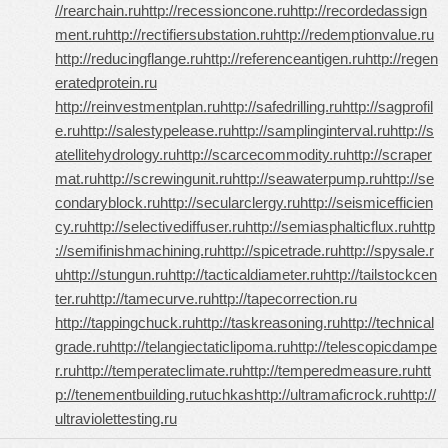
//rearchain.ru
http://recessioncone.ru
http://recordedassign
ment.ru
http://rectifiersubstation.ru
http://redemptionvalue.ru
http://reducingflange.ru
http://referenceantigen.ru
http://regen
eratedprotein.ru
http://reinvestmentplan.ru
http://safedrilling.ru
http://sagprofil
e.ru
http://salestypelease.ru
http://samplinginterval.ru
http://s
atellitehydrology.ru
http://scarcecommodity.ru
http://scraper
mat.ru
http://screwingunit.ru
http://seawaterpump.ru
http://se
condaryblock.ru
http://secularclergy.ru
http://seismicefficien
cy.ru
http://selectivediffuser.ru
http://semiasphalticflux.ru
http
://semifinishmachining.ru
http://spicetrade.ru
http://spysale.r
u
http://stungun.ru
http://tacticaldiameter.ru
http://tailstockcen
ter.ru
http://tamecurve.ru
http://tapecorrection.ru
http://tappingchuck.ru
http://taskreasoning.ru
http://technical
grade.ru
http://telangiectaticlipoma.ru
http://telescopicdampe
r.ru
http://temperateclimate.ru
http://temperedmeasure.ru
htt
p://tenementbuilding.ru
tuchkas
http://ultramaficrock.ru
http://
ultraviolettesting.ru