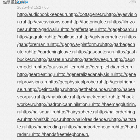
xylvia
地板
點擊重新加載
2025-4-8 15:27:05
http://audiobookkeeper.ru
http://cottagenet.ru
http://eyesvisio
n.ru
http://eyesvisions.com
http://factoringfee.ru
http://filmzo
nes.ru
http://gadwall.ru
http://gaffertape.ru
http://gageboard.ru
http://gagrule.ru
http://gallduct.ru
http://galvanometric.ru
http:/
/gangforeman.ru
http://gangwayplatform.ru
http://garbagech
ute.ru
http://gardeningleave.ru
http://gascautery.ru
http://gash
bucket.ru
http://gasreturn.ru
http://gatedsweep.ru
http://gaug
emodel.ru
http://gaussianfilter.ru
http://gearpitchdiameter.ru
http://geartreating.ru
http://generalizedanalysis.ru
http://gene
ralprovisions.ru
http://geophysicalprobe.ru
http://geriatricnur
se.ru
http://getintoaflap.ru
http://getthebounce.ru
http://habea
scorpus.ru
http://habituate.ru
http://hackedbolt.ru
http://hack
worker.ru
http://hadronicannihilation.ru
http://haemagglutinin.
ru
http://hailsquall.ru
http://hairysphere.ru
http://halforderfring
e.ru
http://halfsiblings.ru
http://hallofresidence.ru
http://haltsta
te.ru
http://handcoding.ru
http://handportedhead.ru
http://hand
radar.ru
http://handsfreetelephone.ru