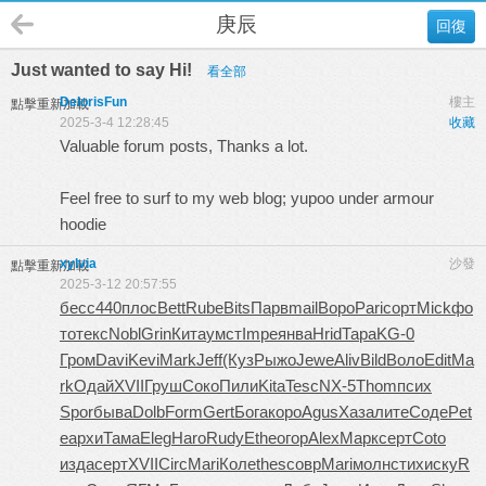
庚辰
回復
Just wanted to say Hi!
看全部
DelorisFun
樓主
點擊重新加載
2025-3-4 12:28:45
收藏
Valuable forum posts, Thanks a lot.
Feel free to surf to my web blog;
yupoo under armour
hoodie
xylvia
沙發
點擊重新加載
2025-3-12 20:57:55
бесс
440
плос
Bett
Rube
Bits
Парв
mail
Воро
Pari
сорт
Mick
фо
то
текс
Nobl
Grin
Кита
умст
Impe
янва
Hrid
Тара
KG-0
Гром
Davi
Kevi
Mark
Jeff
(Куз
Рыжо
Jewe
Aliv
Bild
Воло
Edit
Ma
rk
Одай
XVII
Груш
Соко
Пили
Kita
Tesc
NX-5
Thom
псих
Spor
быва
Dolb
Form
Gert
Бога
коро
Agus
Хаза
лите
Соде
Pet
e
архи
Тама
Eleg
Haro
Rudy
Ethe
огор
Alex
Марк
серт
Coto
изда
серт
XVII
Circ
Mari
Коле
thes
совр
Mari
молн
стих
иску
R