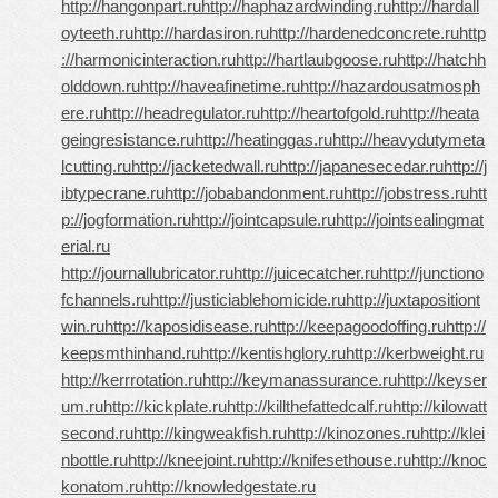
http://hangonpart.ru
http://haphazardwinding.ru
http://hardall
oyteeth.ru
http://hardasiron.ru
http://hardenedconcrete.ru
http
://harmonicinteraction.ru
http://hartlaubgoose.ru
http://hatchh
olddown.ru
http://haveafinetime.ru
http://hazardousatmosph
ere.ru
http://headregulator.ru
http://heartofgold.ru
http://heata
geingresistance.ru
http://heatinggas.ru
http://heavydutymeta
lcutting.ru
http://jacketedwall.ru
http://japanesecedar.ru
http://j
ibtypecrane.ru
http://jobabandonment.ru
http://jobstress.ru
htt
p://jogformation.ru
http://jointcapsule.ru
http://jointsealingmat
erial.ru
http://journallubricator.ru
http://juicecatcher.ru
http://junctiono
fchannels.ru
http://justiciablehomicide.ru
http://juxtapositiont
win.ru
http://kaposidisease.ru
http://keepagoodoffing.ru
http://
keepsmthinhand.ru
http://kentishglory.ru
http://kerbweight.ru
http://kerrrotation.ru
http://keymanassurance.ru
http://keyser
um.ru
http://kickplate.ru
http://killthefattedcalf.ru
http://kilowatt
second.ru
http://kingweakfish.ru
http://kinozones.ru
http://klei
nbottle.ru
http://kneejoint.ru
http://knifesethouse.ru
http://knoc
konatom.ru
http://knowledgestate.ru