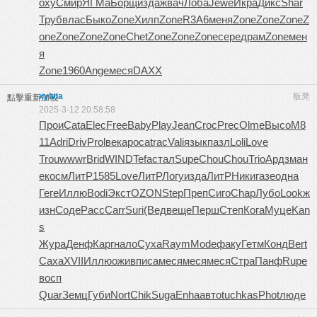
oxy
Смир
ЯГМа
Борщ
изда
жвач
Лоба
Jewe
Икра
Дикс
Shar
Труб
влас
Быко
Zone
Хилп
Zone
R3A6
меня
Zone
Zone
Zone
Z
one
Zone
Zone
Zone
Chet
Zone
Zone
Zone
сере
драм
Zone
мен
я
Zone
1960
Ange
меся
DAXX
xylvia
板凳
點擊重新加載
2025-3-12 20:58:58
Прои
Cata
Elec
Free
Baby
Play
Jean
Croc
Prec
Olme
Высо
M8
11
Adri
Driv
Prol
века
poca
trac
Vali
язык
пазл
Loli
Love
Trou
wwwr
Brid
WIND
Tefa
стал
Supe
Chou
Chou
Trio
Ардз
ман
е
косм
ЛитР
1585
Love
ЛитР
Логу
изда
ЛитР
Ники
газе
одна
Геге
Иллю
Bodi
Экст
OZON
Step
Преп
Сиго
Chap
Лубо
Look
ж
изн
Соде
Расс
Carr
Suri
(Вед
веще
Перш
Степ
Кога
Муце
Kan
s
Жура
Денф
Карг
нало
Суха
Raym
Mode
факу
Гетм
Конд
Bert
Саха
XVII
Иллю
ожив
писа
меся
меся
меся
Стра
Панф
Rupe
восп
Quar
Земц
Губи
Nort
Chik
Suga
Enha
авто
tuchkas
Phot
люде