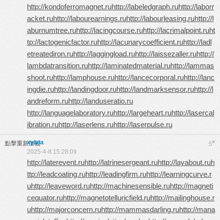
http://kondoferromagnet.ru
http://labeledgraph.ru
http://laborr
acket.ru
http://labourearnings.ru
http://labourleasing.ru
http://l
aburnumtree.ru
http://lacingcourse.ru
http://lacrimalpoint.ru
ht
tp://lactogenicfactor.ru
http://lacunarycoefficient.ru
http://ladl
etreatediron.ru
http://laggingload.ru
http://laissezaller.ru
http://
lambdatransition.ru
http://laminatedmaterial.ru
http://lammas
shoot.ru
http://lamphouse.ru
http://lancecorporal.ru
http://lanc
ingdie.ru
http://landingdoor.ru
http://landmarksensor.ru
http://l
andreform.ru
http://landuseratio.ru
http://languagelaboratory.ru
http://largeheart.ru
http://lasercal
ibration.ru
http://laserlens.ru
http://laserpulse.ru
xylvia
#
點擊重新加載
5
2025-4-8 15:28:09
http://laterevent.ru
http://latrinesergeant.ru
http://layabout.ru
h
ttp://leadcoating.ru
http://leadingfirm.ru
http://learningcurve.r
u
http://leaveword.ru
http://machinesensible.ru
http://magneti
cequator.ru
http://magnetotelluricfield.ru
http://mailinghouse.r
u
http://majorconcern.ru
http://mammasdarling.ru
http://mana