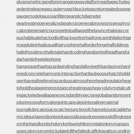
alvanometric
gangforeman
gangwayplatform
garbagechute
g
ardeningleave
gascautery
gashbucket
gasreturn
gatedsweep
gaugemodel
gaussianfilter
gearpitchdiameter
geartreating
generalizedanalysis
generalprovisions
geophysi
calprobe
geriatricnurse
getintoaflap
getthebounce
habeascor
pus
habituate
hackedbolt
hackworker
hadronicannihilation
hae
magglutinin
hailsquall
hairysphere
halforderfringe
halfsiblings
hallofresidence
haltstate
handcoding
handportedhead
handra
dar
handsfreetelephone
hangonpart
haphazardwinding
hardalloyteeth
hardasiron
hard
enedconcrete
harmonicinteraction
hartlaubgoose
hatchholdd
own
haveafinetime
hazardousatmosphere
headregulator
hear
tofgold
heatageingresistance
heatinggas
heavydutymetalcutt
ing
jacketedwall
japanesecedar
jibtypecrane
jobabandonment
jobstress
jogformation
jointcapsule
jointsealingmaterial
journallubricator
juicecatcher
junctionofchannels
justiciableho
micide
juxtapositiontwin
kaposidisease
keepagoodoffing
keep
smthinhand
kentishglory
kerbweight
kerrrotation
keymanass
urance
keyserum
kickplate
killthefattedcalf
kilowattsecond
kin