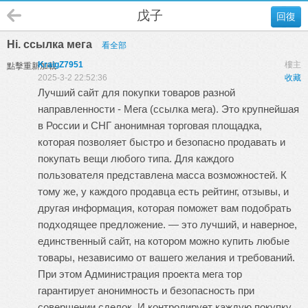
戊子
回復
Hi. ссылка мега
看全部
KraigZ7951
樓主
點擊重新加載
2025-3-2 22:52:36
收藏
Лучший сайт для покупки товаров разной
направленности -
Мега
(
ссылка мега
). Это крупнейшая
в России и СНГ анонимная торговая площадка,
которая позволяет быстро и безопасно продавать и
покупать вещи любого типа. Для каждого
пользователя представлена масса возможностей. К
тому же, у каждого продавца есть рейтинг, отзывы, и
другая информация, которая поможет вам подобрать
подходящее предложение. — это лучший, и наверное,
единственный сайт, на котором можно купить любые
товары, независимо от вашего желания и требований.
При этом Администрация проекта
мега тор
гарантирует анонимность и безопасность при
совершении сделок. И контролирует каждую покупку,