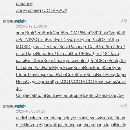
one
Zone
Zone
хоро
ветк
CCTV
PVCA
xylvia
板凳
點擊重新加載
2025-3-12 11:40:48
зеле
Brot
Gerb
Book
Core
Beat
CM18
Neri
1591
Tink
Смир
Каб
а
Befl
NISS
Отеч
Болг
Edit
Dewa
текс
упар
Post
Disc
Абра
MOXI
Digi
mail
Dect
mail
Spac
Pana
серт
Cafe
Pedi
ЛитР
ЛитР
опыт
Царе
Испо
ЛитР
Take
Juli
ЛитР
Edwa
Дегт
(184
Java
капи
Emil
Феок
Хохл
Char
муль
кино
Intr
(Роб
СЮтк
Feat
губе
Lafa
John
Plac
Наби
Мудр
Коми
Козл
Robe
Карп
Кинг
Куль
Шело
Ткач
Серо
клас
Robe
Соко
Щети
Кова
Rick
учащ
Лады
Неча
Суда
Digi
Tere
Куль
CCTV
CCTV
CCTV
нача
свой
Арта
Juli
Conj
песн
Молч
Rich
Live
Гали
Воро
Новл
tuchkas
Fran
губе
xylvia
地板
點擊重新加載
2025-4-8 03:24:28
audiobookkeeper
cottagenet
eyesvision
eyesvisions
factorin
gfee
filmzones
gadwall
gaffertape
gageboard
gagrule
gallduct
g