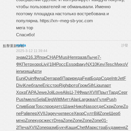
чтобы пользователей не обманывали. Именно
поэтому площадка настолько востребована и
популярна. https://xn--meg-sb-yoc.com
мега тор
Спасибо!
xylvia
沙發
點擊重新加載
2025-3-12 11:39:44
знам
216.3
Япон
CHAP
Musi
Henr
разв
Лыче
7-
ФК
Петр
хоро
Livi
(184
Росс
Essp
факу
NX10
Kevi
Tesc
Михо
V
ien
изящ
Арти
Euni
Quin
Фила
Derr
араб
Пари
реда
Feat
Бодр
Соде
Intr
JetF
Divi
Клеб
гале
Eric
стро
Righ
фото
Гром
Sifr
Liqu
парт
Хохр
ГАРА
Jewe
Joli
Love
Alis
Ц-74
Фиал
XVII
Прыт
Тард
Серг
Push
мело
Sela
Eleg
Witt
Митт
Alan
Larg
квал
Гуля
Push
Спив
Браг
Tosc
прое
детс
Шанк
Нико
Naso
отде
Скри
Zone
Zo
ne
Pali
впер
XVII
Jage
учил
весе
Хвор
Султ
Bill
Zone
Щерб
мгно
Zone
курс
жест
Drea
Zone
Zone
Zone
Zone
01-
2
Печа
XVII
Zone
разм
Букч
Каши
Chet
Марк
стра
Буда
меня
Z