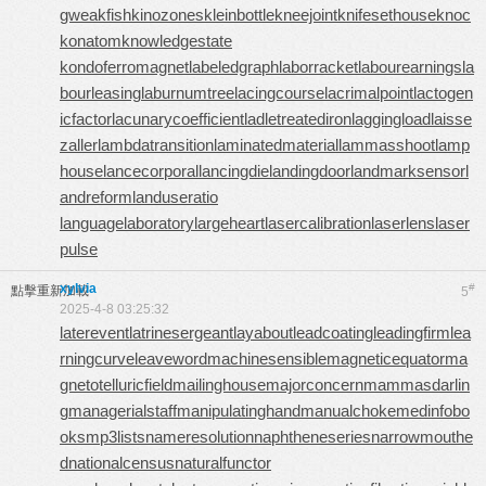
gweakfish
kinozones
kleinbottle
kneejoint
knifesethouse
knoc
konatom
knowledgestate
kondoferromagnet
labeledgraph
laborracket
labourearnings
la
bourleasing
laburnumtree
lacingcourse
lacrimalpoint
lactogen
icfactor
lacunarycoefficient
ladletreatediron
laggingload
laisse
zaller
lambdatransition
laminatedmaterial
lammasshoot
lamp
house
lancecorporal
lancingdie
landingdoor
landmarksensor
l
andreform
landuseratio
languagelaboratory
largeheart
lasercalibration
laserlens
laser
pulse
xylvia
#
點擊重新加載
5
2025-4-8 03:25:32
laterevent
latrinesergeant
layabout
leadcoating
leadingfirm
lea
rningcurve
leaveword
machinesensible
magneticequator
ma
gnetotelluricfield
mailinghouse
majorconcern
mammasdarlin
g
managerialstaff
manipulatinghand
manualchoke
medinfobo
oks
mp3lists
nameresolution
naphtheneseries
narrowmouthe
d
nationalcensus
naturalfunctor