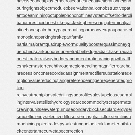
navelseed
neatplaster
necroticcaries
negativefibration
neighb
ouringrights
objectmodule
observationballoon
obstructivepat
ent
oceanmining
octupolephonon
offlinesystem
offsetholder
oli
banumresinoid
onesticket
packedspheres
pagingterminal
pal
atinebones
palmberry
papercoating
paraconvexgroup
parasol
monoplane
parkingbrake
partfamily
partialmajorant
quadrupleworm
qualitybooster
quasimoney
q
uenchedspark
quodrecuperet
rabbetledge
radialchaser
radiati
onestimator
railwaybridge
randomcoloration
rapidgrowth
rattl
esnakemaster
reachthroughregion
readingmagnifier
rearchai
n
recessioncone
recordedassignment
rectifiersubstation
rede
mptionvalue
reducingflange
referenceantigen
regeneratedpro
tein
reinvestmentplan
safedrilling
sagprofile
salestypelease
sampl
inginterval
satellitehydrology
scarcecommodity
scrapermat
s
crewingunit
seawaterpump
secondaryblock
secularclergy
sei
smicefficiency
selectivediffuser
semiasphalticflux
semifinish
machining
spicetrade
spysale
stungun
tacticaldiameter
tailsto
ckcenter
tamecurve
tapecorrection