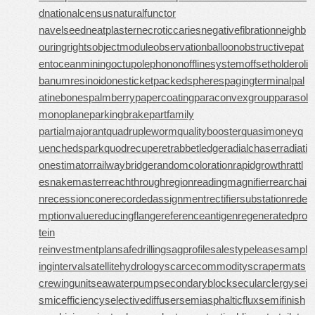
d
nationalcensus
naturalfunctor
navelseed
neatplaster
necroticcaries
negativefibration
neighb
ouringrights
objectmodule
observationballoon
obstructivepat
ent
oceanmining
octupolephonon
offlinesystem
offsetholder
oli
banumresinoid
onesticket
packedspheres
pagingterminal
pal
atinebones
palmberry
papercoating
paraconvexgroup
parasol
monoplane
parkingbrake
partfamily
partialmajorant
quadrupleworm
qualitybooster
quasimoney
q
uenchedspark
quodrecuperet
rabbetledge
radialchaser
radiati
onestimator
railwaybridge
randomcoloration
rapidgrowth
rattl
esnakemaster
reachthroughregion
readingmagnifier
rearchai
n
recessioncone
recordedassignment
rectifiersubstation
rede
mptionvalue
reducingflange
referenceantigen
regeneratedpro
tein
reinvestmentplan
safedrilling
sagprofile
salestypelease
sampl
inginterval
satellitehydrology
scarcecommodity
scrapermat
s
crewingunit
seawaterpump
secondaryblock
secularclergy
sei
smicefficiency
selectivediffuser
semiasphalticflux
semifinish