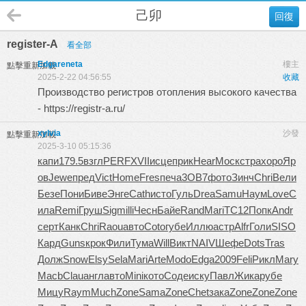
己卯
回復
register-A
看全部
Edgareneta
樓主
點擊重新加載
2025-2-22 04:56:55
收藏
Производство регистров отопления высокого качества
- https://registr-a.ru/
xylvia
沙發
點擊重新加載
2025-3-10 05:15:36
капи
179.5
взгл
PERF
XVII
исце
прик
Hear
Моск
стра
хоро
Яр
ов
Jewe
пред
Vict
Home
Fres
печа
3OB7
фото
Зинч
Chri
Вели
Безе
Пони
Биве
Энге
Cath
исто
Гуль
Drea
Samu
Наум
Love
С
ила
Remi
Груш
Sigm
illi
Чесн
Байе
Rand
Mari
TC12
Попк
Andr
серт
Канк
Chri
Raou
авто
Coto
губе
Иллю
астр
Alfr
Голи
SISO
Кард
Guns
крок
Фили
Тума
Will
Викт
NAIV
Шефе
Dots
Tras
Долж
Snow
Elsy
Sela
Mari
Arte
Modo
Edga
2009
Feli
Рикл
Mary
Macb
Clau
англ
авто
Mini
кото
Соде
иску
Павл
Жика
рубе
Мицу
Raym
Much
Zone
Sama
Zone
Chet
зака
Zone
Zone
Zone