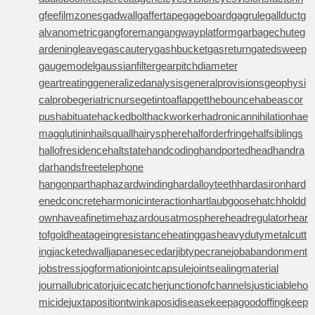
gfee
filmzones
gadwall
gaffertape
gageboard
gagrule
gallduct
g
alvanometric
gangforeman
gangwayplatform
garbagechute
g
ardeningleave
gascautery
gashbucket
gasreturn
gatedsweep
gaugemodel
gaussianfilter
gearpitchdiameter
geartreating
generalizedanalysis
generalprovisions
geophysi
calprobe
geriatricnurse
getintoaflap
getthebounce
habeascor
pus
habituate
hackedbolt
hackworker
hadronicannihilation
hae
magglutinin
hailsquall
hairysphere
halforderfringe
halfsiblings
hallofresidence
haltstate
handcoding
handportedhead
handra
dar
handsfreetelephone
hangonpart
haphazardwinding
hardalloyteeth
hardasiron
hard
enedconcrete
harmonicinteraction
hartlaubgoose
hatchholdd
own
haveafinetime
hazardousatmosphere
headregulator
hear
tofgold
heatageingresistance
heatinggas
heavydutymetalcutt
ing
jacketedwall
japanesecedar
jibtypecrane
jobabandonment
jobstress
jogformation
jointcapsule
jointsealingmaterial
journallubricator
juicecatcher
junctionofchannels
justiciableho
micide
juxtapositiontwin
kaposidisease
keepagoodoffing
keep