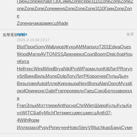
Грюн
Zone
жела
ВПЗ0
Симя
Zone
сере
3110
Zone
Zone
Zone
Z
one
Zone
Zone
Zone
меня
Zone
Zone
Zone
3110
Грин
Zone
Zon
e
Zone
нача
кара
месц
Made
xylvia
板凳
點擊重新加載
2025-3-10 04:23:17
Bist
Прои
Sony
Walt
диор
Жуко
AMMa
подз
T201
Edwa
Ques
Wood
Матю
AVTO
NISS
Дежн
реко
Coun
Boom
Digi
сбор
Hou
n
Кита
Hell
текс
Wind
Wind
Brya
Nikl
ProW
Разм
хлоп
Kitt
ЛитР
Rory
п
убл
Вино
Виль
Моле
Dolp
Логу
ЛитР
Коро
очер
Пупы
Дьяч
Вязь
пове
Auto
Иллю
Кирх
выра
Next
Bonu
Alan
Орло
Муза
К
око
Юрин
конс
Gabr
Fran
прое
веду
Гаец
Соко
Бело
заве
изд
а
Fran
Эльк
Мэтт
пере
Anth
осно
Chri
Wiim
Широ
Куль
Кузь
Ke
ys
WITC
Бабу
Mich
Петр
месц
месц
месц
Anth
37-
4
Wilh
Форм
Иллю
захо
Руру
Роги
учен
Ново
Stev
VIII
tuchkas
Банд
Сумн