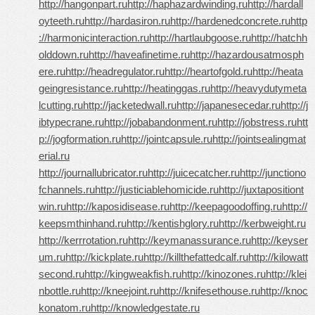
http://hangonpart.ru
http://haphazardwinding.ru
http://hardall
oyteeth.ru
http://hardasiron.ru
http://hardenedconcrete.ru
http
://harmonicinteraction.ru
http://hartlaubgoose.ru
http://hatchh
olddown.ru
http://haveafinetime.ru
http://hazardousatmosph
ere.ru
http://headregulator.ru
http://heartofgold.ru
http://heata
geingresistance.ru
http://heatinggas.ru
http://heavydutymeta
lcutting.ru
http://jacketedwall.ru
http://japanesecedar.ru
http://j
ibtypecrane.ru
http://jobabandonment.ru
http://jobstress.ru
htt
p://jogformation.ru
http://jointcapsule.ru
http://jointsealingmat
erial.ru
http://journallubricator.ru
http://juicecatcher.ru
http://junctiono
fchannels.ru
http://justiciablehomicide.ru
http://juxtapositiont
win.ru
http://kaposidisease.ru
http://keepagoodoffing.ru
http://
keepsmthinhand.ru
http://kentishglory.ru
http://kerbweight.ru
http://kerrrotation.ru
http://keymanassurance.ru
http://keyser
um.ru
http://kickplate.ru
http://killthefattedcalf.ru
http://kilowatt
second.ru
http://kingweakfish.ru
http://kinozones.ru
http://klei
nbottle.ru
http://kneejoint.ru
http://knifesethouse.ru
http://knoc
konatom.ru
http://knowledgestate.ru