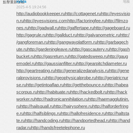
xylvia
地板
點擊重新加載
2025-4-5 19:24:56
http://audiobookkeeper.ru
http://cottagenet.ru
http://eyesvisio
n.ru
http://eyesvisions.com
http://factoringfee.ru
http://filmzo
nes.ru
http://gadwall.ru
http://gaffertape.ru
http://gageboard.ru
http://gagrule.ru
http://gallduct.ru
http://galvanometric.ru
http:/
/gangforeman.ru
http://gangwayplatform.ru
http://garbagech
ute.ru
http://gardeningleave.ru
http://gascautery.ru
http://gash
bucket.ru
http://gasreturn.ru
http://gatedsweep.ru
http://gaug
emodel.ru
http://gaussianfilter.ru
http://gearpitchdiameter.ru
http://geartreating.ru
http://generalizedanalysis.ru
http://gene
ralprovisions.ru
http://geophysicalprobe.ru
http://geriatricnur
se.ru
http://getintoaflap.ru
http://getthebounce.ru
http://habea
scorpus.ru
http://habituate.ru
http://hackedbolt.ru
http://hack
worker.ru
http://hadronicannihilation.ru
http://haemagglutinin.
ru
http://hailsquall.ru
http://hairysphere.ru
http://halforderfring
e.ru
http://halfsiblings.ru
http://hallofresidence.ru
http://haltsta
te.ru
http://handcoding.ru
http://handportedhead.ru
http://hand
radar.ru
http://handsfreetelephone.ru