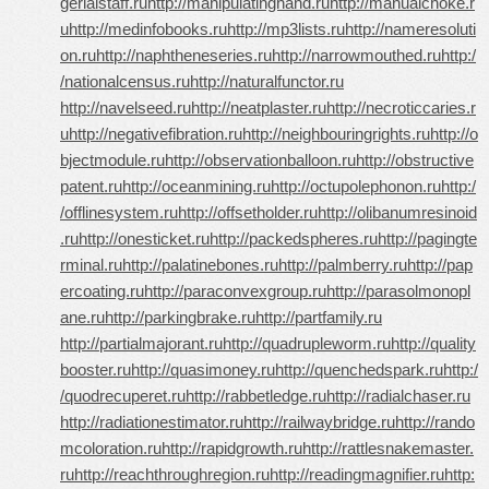
gerialstaff.ru
http://manipulatinghand.ru
http://manualchoke.r
u
http://medinfobooks.ru
http://mp3lists.ru
http://nameresoluti
on.ru
http://naphtheneseries.ru
http://narrowmouthed.ru
http:/
/nationalcensus.ru
http://naturalfunctor.ru
http://navelseed.ru
http://neatplaster.ru
http://necroticcaries.r
u
http://negativefibration.ru
http://neighbouringrights.ru
http://o
bjectmodule.ru
http://observationballoon.ru
http://obstructive
patent.ru
http://oceanmining.ru
http://octupolephonon.ru
http:/
/offlinesystem.ru
http://offsetholder.ru
http://olibanumresinoid
.ru
http://onesticket.ru
http://packedspheres.ru
http://pagingte
rminal.ru
http://palatinebones.ru
http://palmberry.ru
http://pap
ercoating.ru
http://paraconvexgroup.ru
http://parasolmonopl
ane.ru
http://parkingbrake.ru
http://partfamily.ru
http://partialmajorant.ru
http://quadrupleworm.ru
http://quality
booster.ru
http://quasimoney.ru
http://quenchedspark.ru
http:/
/quodrecuperet.ru
http://rabbetledge.ru
http://radialchaser.ru
http://radiationestimator.ru
http://railwaybridge.ru
http://rando
mcoloration.ru
http://rapidgrowth.ru
http://rattlesnakemaster.
ru
http://reachthroughregion.ru
http://readingmagnifier.ru
http: