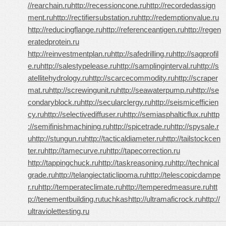
//rearchain.ru
http://recessioncone.ru
http://recordedassign
ment.ru
http://rectifiersubstation.ru
http://redemptionvalue.ru
http://reducingflange.ru
http://referenceantigen.ru
http://regen
eratedprotein.ru
http://reinvestmentplan.ru
http://safedrilling.ru
http://sagprofil
e.ru
http://salestypelease.ru
http://samplinginterval.ru
http://s
atellitehydrology.ru
http://scarcecommodity.ru
http://scraper
mat.ru
http://screwingunit.ru
http://seawaterpump.ru
http://se
condaryblock.ru
http://secularclergy.ru
http://seismicefficien
cy.ru
http://selectivediffuser.ru
http://semiasphalticflux.ru
http
://semifinishmachining.ru
http://spicetrade.ru
http://spysale.r
u
http://stungun.ru
http://tacticaldiameter.ru
http://tailstockcen
ter.ru
http://tamecurve.ru
http://tapecorrection.ru
http://tappingchuck.ru
http://taskreasoning.ru
http://technical
grade.ru
http://telangiectaticlipoma.ru
http://telescopicdampe
r.ru
http://temperateclimate.ru
http://temperedmeasure.ru
htt
p://tenementbuilding.ru
tuchkas
http://ultramaficrock.ru
http://
ultraviolettesting.ru