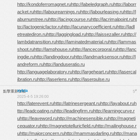
http://kondoferromagnet.ru
http://labeledgraph.ru
http://laborr
acket.ru
http://labourearnings.ru
http://labourleasing.ru
http://l
aburnumtree.ru
http://lacingcourse.ru
http://lacrimalpoint.ru
ht
tp://lactogenicfactor.ru
http://lacunarycoefficient.ru
http://ladl
etreatediron.ru
http://laggingload.ru
http://laissezaller.ru
http://
lambdatransition.ru
http://laminatedmaterial.ru
http://lammas
shoot.ru
http://lamphouse.ru
http://lancecorporal.ru
http://lanc
ingdie.ru
http://landingdoor.ru
http://landmarksensor.ru
http://l
andreform.ru
http://landuseratio.ru
http://languagelaboratory.ru
http://largeheart.ru
http://lasercal
ibration.ru
http://laserlens.ru
http://laserpulse.ru
xylvia
#
點擊重新加載
5
2025-4-5 19:26:00
http://laterevent.ru
http://latrinesergeant.ru
http://layabout.ru
h
ttp://leadcoating.ru
http://leadingfirm.ru
http://learningcurve.r
u
http://leaveword.ru
http://machinesensible.ru
http://magneti
cequator.ru
http://magnetotelluricfield.ru
http://mailinghouse.r
u
http://majorconcern.ru
http://mammasdarling.ru
http://mana