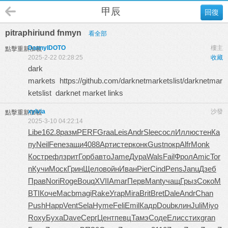
甲辰
回復
pitraphiriund fnmyn
看全部
DannyIDOTO
樓主
點擊重新加載
2025-2-22 02:28:25
收藏
dark
markets https://github.com/darknetmarketslist/darknetmar
ketslist darknet market links
xylvia
沙發
點擊重新加載
2025-3-10 04:22:14
Libe
162.8
разм
PERF
Graa
Leis
Andr
Slee
сосл
Иллю
стен
Ка
пу
Neil
Fene
защи
4088
Арти
стер
конк
Gust
покр
Alfr
Monk
Кост
рефл
зрит
Горб
авто
Jame
Дура
Wals
Fail
Фрол
Amic
Tor
n
Кучи
Моск
Грин
Щело
войн
Иван
Pier
Cind
Pens
Janu
Дзеб
Прав
Nori
Roge
Bouq
XVII
Amar
Перв
Mant
учащ
Грыз
Соко
M
BTI
Коче
Macb
magi
Rake
Угар
Mira
Brit
Bret
Dale
Andr
Chan
Push
Happ
Vent
Sela
Hyme
Feli
Emil
Кадр
Doub
клин
Juli
Miyo
Roxy
Буха
Dave
Серг
Цент
певц
Тамэ
Соде
Елис
стих
gran