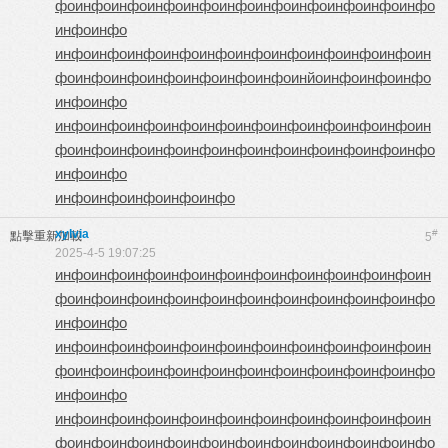
фо
инфо
инфо
инфо
инфо
инфо
инфо
инфо
инфо
инфо
инфо
инфо
инфо
инфо
инфо
инфо
инфо
инфо
инфо
инфо
инфо
инфо
инфо
ин
фо
инфо
инфо
инфо
инфо
инфо
инфо
инйо
инфо
инфо
инфо
инфо
инфо
инфо
инфо
инфо
инфо
инфо
инфо
инфо
инфо
инфо
инфо
ин
фо
инфо
инфо
инфо
инфо
инфо
инфо
инфо
инфо
инфо
инфо
инфо
инфо
инфо
инфо
инфо
инфо
инфо
xylvia
#
點擊重新加載
5
2025-4-5 19:07:25
инфо
инфо
инфо
инфо
инфо
инфо
инфо
инфо
инфо
инфо
ин
фо
инфо
инфо
инфо
инфо
инфо
инфо
инфо
инфо
инфо
инфо
инфо
инфо
инфо
инфо
инфо
инфо
инфо
инфо
инфо
инфо
инфо
инфо
ин
фо
инфо
инфо
инфо
инфо
инфо
инфо
инфо
инфо
инфо
инфо
инфо
инфо
инфо
инфо
инфо
инфо
инфо
инфо
инфо
инфо
инфо
инфо
ин
фо
инфо
инфо
инфо
инфо
инфо
инфо
инфо
инфо
инфо
инфо