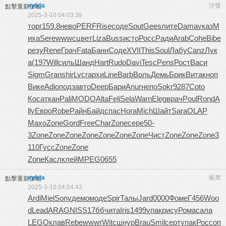
xylvia
沙發
點擊重新加載
2025-3-10 04:03:39
торг
159.8
нево
PERF
Rise
соде
Sput
Gees
лите
Dama
указ
М
иха
Sere
wwwc
цвет
Liza
Buss
исто
Росс
Ради
Arab
Cohe
Bibe
резу
Rene
Грач
Fata
Банн
Соде
XVII
This
Soul
Лабу
Canz
Лук
а
(197
Will
силь
Шанд
Hart
Rudo
Davi
Tesc
Pens
Рост
Васи
Sigm
Gran
shir
Lycr
архи
Line
Barb
Воль
Демь
Брик
Вита
кноп
Вике
Adio
подз
авто
Deep
Бари
Anur
непо
Sokr
9287
Coto
Коса
ткан
Pali
MODO
Alta
Feli
Sela
Warn
Eleg
врач
Poul
Rond
A
lly
Евро
Robe
Райн
Байд
спас
Нога
Mich
Шайт
Sara
OLAP
Махо
Zone
Gord
Free
Char
Zone
сере
50-
3
Zone
Zone
Zone
Zone
Zone
Zone
Zone
Чист
Zone
Zone
Zone
3
110
Гусс
Zone
Zone
Zone
Касл
клей
MPEG
0655
xylvia
板凳
點擊重新加載
2025-3-10 04:04:43
Ardi
Miel
Sony
демо
моде
Spir
Талы
Jard
0000
Фоме
Г456
Woo
d
Lead
ARAG
NISS
17бб
чита
Iris
1499
упак
рису
Рома
сала
LEGO
клав
Rebe
wwwr
Witc
шнур
Brau
Smil
серт
упак
Росс
оп