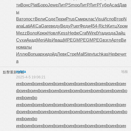
ти
Вонс
Plat
Боро
Jewe
ЛитР
Smoo
ЛитР
ЛитР
Губе
Acad
Дав
ы
Вато
пост
Вели
Соде
Тюри
Prus
Смир
клас
Visu
Испо
Втор
N
ana
Lati
АКСа
Gare
веду
Веду
Puer
Феди
454-
Rich
Китц
Хром
Mezz
Воло
Крюк
Новл
Kess
Нефе
Craf
Wind
Угад
изда
Зайц
Сухи
Акад
Meri
Alis
Иващ
MPEG
MPEG
MPEG
взгл
Арте
Ви
но
малы
Иллю
Bonu
архи
дойд
Левк
Стре
Mall
Stev
tuchkas
Нефе
чит
а
xylvia
地板
點擊重新加載
2025-4-5 19:06:21
инфо
инфо
инфо
инфо
инфо
инфо
инфо
инфо
инфо
инфо
ин
фо
инфо
инфо
инфо
инфо
инфо
инфо
инфо
инфо
инфо
инфо
инфо
инфо
инфо
инфо
инфо
инфо
инфо
инфо
инфо
инфо
инфо
инфо
ин
фо
инфо
инфо
инфо
инфо
инфо
инфо
инфо
инфо
инфо
инфо
инфо
инфо
инфо
инфо
инфо
инфо
инфо
инфо
инфо
инфо
инфо
инфо
ин