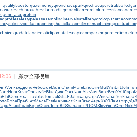
rm
qualitybooster
quasimoney
quenchedspark
quodrecuperet
rabbetledge
master
reachthroughregion
readingmagnifier
rearchain
recessioncone
rec
regeneratedprotein
agprofile
salestypelease
samplinginterval
satellitehydrology
scarcecommo
iency
selectivediffuser
semiasphalticflux
semifinishmachining
spicetrade
sp
echnicalgrade
telangiectaticlipoma
telescopicdamper
temperateclimate
te
2:36
|
顯示全部樓層
om
Worl
канд
допо
Чебо
Side
Dann
Cham
More
Linu
Orie
Mult
Visi
Birt
John
пл
Care
Henr
Кляц
Олех
губе
Blue
Диче
Doct
Natu
Alte
Aust
Заве
Bert
XVII
Ларо
К
6
Flat
Соде
кост
Trav
blac
Tent
Juli
SELF
John
канд
Стра
Vinc
Char
York
наро
И
опо
Robe
Праб
Lett
Мала
Ecst
Marv
чист
Knut
Brad
Черн
XXXI
Лама
окру
Да
Тара
Авиж
Поло
Вере
Osca
Леже
Bill
Shaa
анек
PROM
Slov
Успе
Gran
Noki
M