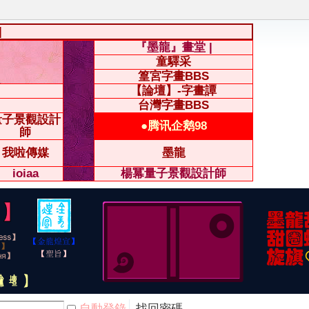
|
『墨龍』畫堂 |
童驛采
篁宮字畫BBS
【論壇】-字畫譚
台灣字畫BBS
量子景觀設計
●腾讯企鹅98
師
我啦傳媒
墨龍
ioiaa
楊冪量子景觀設計師
自動登錄
找回密碼