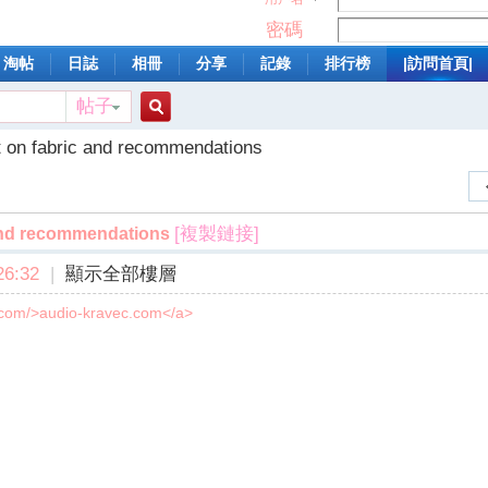
密碼
淘帖
日誌
相冊
分享
記錄
排行榜
|訪問首頁|
帖子
搜
t on fabric and recommendations
索
[複製鏈接]
 and recommendations
6:32
|
顯示全部樓層
c.com/>audio-kravec.com</a>