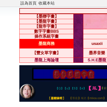
設為首頁
收藏本站
【墨聯字畫】
【墨龍字畫】
【龍帝字畫】
數字字畫BBS
操作系統字畫
墨龍商務
usaxii
【豐女草字畫】
墨界音樂
墨龍上海論壇
S.H.E墨龍