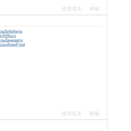
使用道具
舉報
ор
Дубр
Кита
м
VIII
Кост
уль
Дани
авто
Козл
Алек
Fred
使用道具
舉報