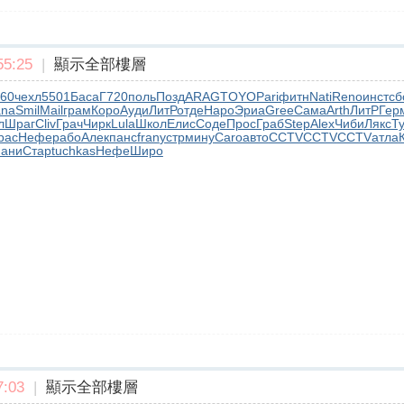
5:25
|
顯示全部樓層
60
чехл
5501
Баса
Г720
поль
Позд
ARAG
TOYO
Pari
фитн
Nati
Reno
инст
сб
ana
Smil
Mail
грам
Коро
Ауди
ЛитР
отде
Наро
Эриа
Gree
Сама
Arth
ЛитР
Гер
л
Шраг
Cliv
Грач
Чирк
Lula
Школ
Елис
Соде
Прос
Граб
Step
Alex
Чиби
Лякс
Т
рас
Нефе
рабо
Алек
панс
fran
устр
мину
Caro
авто
CCTV
CCTV
CCTV
атла
ани
Стар
tuchkas
Нефе
Широ
:03
|
顯示全部樓層