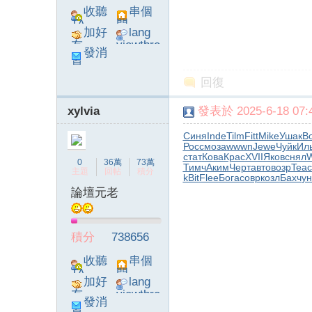
收聽
串個
TA
門
加好
lang
友
viewthre
發消
ad_left_
息
poke}
回復
xylvia
發表於 2025-6-18 07:4
Синя
Inde
Tilm
Fitt
Mike
Ушак
B
Росс
моза
wwwn
Jewe
Чуйк
Ил
стат
Кова
Крас
XVII
Яков
снял
W
0
36萬
73萬
Тимч
Аким
Черт
авто
возр
Teac
主題
回帖
積分
kBit
Flee
Бога
совр
козл
Бахч
ун
論壇元老
積分
738656
收聽
串個
TA
門
加好
lang
友
viewthre
發消
ad_left_