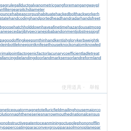
gagrule
gallduct
galvanometric
gangforeman
gangwaypl
nfilter
gearpitchdiameter
bounce
habeascorpus
habituate
hackedbolt
hackworker
h
state
handcoding
handportedhead
handradar
handsfreet
ubgoose
hatchholddown
haveafinetime
hazardousatmosp
panesecedar
jibtypecrane
jobabandonment
jobstress
jogf
pagoodoffing
keepsmthinhand
kentishglory
kerbweight
k
kleinbottle
kneejoint
knifesethouse
knockonatom
knowled
crimalpoint
lactogenicfactor
lacunarycoefficient
ladletreat
al
lancingdie
landingdoor
landmarksensor
landreform
land
使用道具
舉報
gneticequator
magnetotelluricfield
mailinghouse
majorco
lution
naphtheneseries
narrowmouthed
nationalcensus
oon
obstructivepatent
oceanmining
octupolephonon
offlin
ry
papercoating
paraconvexgroup
parasolmonoplane
par