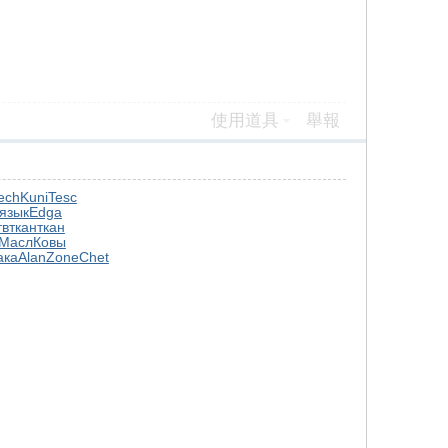
使用道具
舉報
ech
Kuni
Tesc
язык
Edga
тв
ткан
ткан
Масл
Ковы
ака
Alan
Zone
Chet