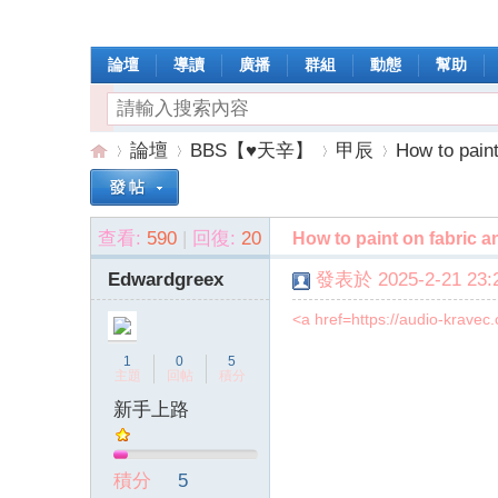
論壇
導讀
廣播
群組
動態
幫助
論壇
BBS【♥天辛】
甲辰
How to pain
查看:
590
|
回復:
20
How to paint on fabric
操
»
›
›
›
Edwardgreex
發表於 2025-2-21 23:2
<a href=https://audio-krave
1
0
5
主題
回帖
積分
新手上路
作
積分
5