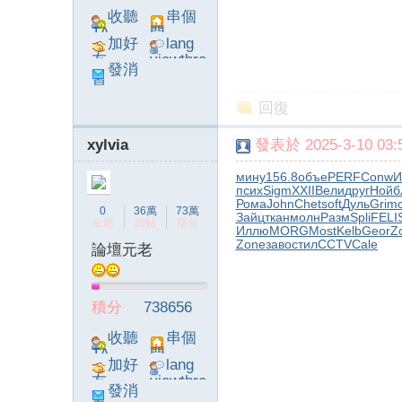
收聽
串個
TA
門
加好
lang
友
viewthre
發消
ad_left_
息
poke}
回復
xylvia
發表於 2025-3-10 03:5
系
мину
156.8
объе
PERF
Conw
И
псих
Sigm
XXII
Вели
друг
Нойб
Рома
John
Chet
soft
Дуль
Grim
0
36萬
73萬
Зайц
ткан
молн
Разм
Spli
FELI
主題
回帖
積分
Иллю
MORG
Most
Kelb
Geor
Z
Zone
заво
стил
CCTV
Cale
論壇元老
積分
738656
統
收聽
串個
TA
門
加好
lang
友
viewthre
發消
ad_left_