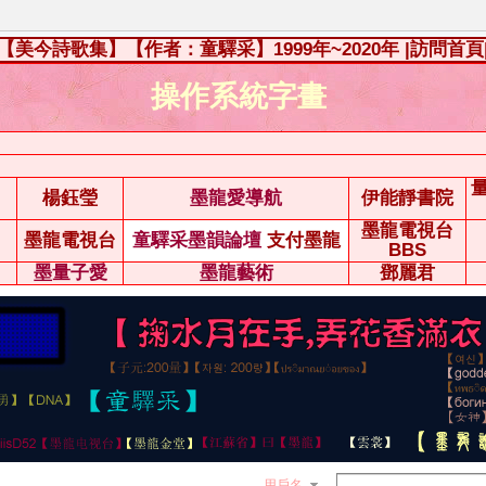
【美今詩歌集】【作者：童驛采】1999年~2020年
|訪問首頁
操作系統字畫
楊鈺瑩
墨龍愛導航
伊能靜書院
墨龍電視台
墨龍電視台
童驛采墨韻論壇
支付墨龍
BBS
墨量子愛
墨龍藝術
鄧麗君
用戶名