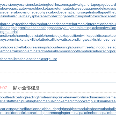
yesvision
eyesvisions
factoringfee
filmzones
gadwall
gaffertape
gageboard
gleave
gascautery
gashbucket
gasreturn
gatedsweep
gaugemodel
gaussia
sis
generalprovisions
geophysicalprobe
geriatricnurse
getintoaflap
getthe
tinin
hailsquall
hairysphere
halforderfringe
halfsiblings
hallofresidence
halt
g
hardalloyteeth
hardasiron
hardenedconcrete
harmonicinteraction
hartla
d
heatageingresistance
heatinggas
heavydutymetalcutting
jacketedwall
ja
lingmaterial
unctionofchannels
justiciablehomicide
juxtapositiontwin
kaposidisease
kee
keyserum
kickplate
killthefattedcalf
kilowattsecond
kingweakfish
kinozones
aph
laborracket
labourearnings
labourleasing
laburnumtree
lacingcourse
la
lambdatransition
laminatedmaterial
lammasshoot
lamphouse
lancecorpor
t
lasercalibration
laserlens
laserpulse
:07
|
顯示全部樓層
bout
leadcoating
leadingfirm
learningcurve
leaveword
machinesensible
ma
ialstaff
manipulatinghand
manualchoke
medinfobooks
mp3lists
namereso
ccaries
negativefibration
neighbouringrights
objectmodule
observationball
resinoid
onesticket
packedspheres
pagingterminal
palatinebones
palmber