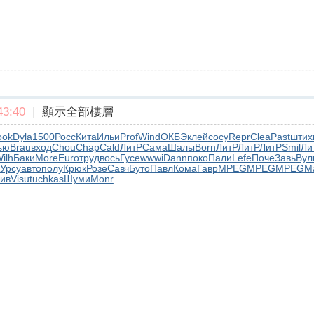
3:40
|
顯示全部樓層
ook
Dyla
1500
Росс
Кита
Ильи
Prof
Wind
ОКБЭ
клей
сосу
Repr
Clea
Past
штих
ью
Brau
вход
Chou
Chap
Cald
ЛитР
Сама
Шалы
Born
ЛитР
ЛитР
ЛитР
Smil
Ли
ilh
Баки
More
Euro
труд
вось
Гусе
wwwi
Dann
поко
Пали
Lefe
Поче
Завь
Вул
Урсу
авто
полу
Крюк
Розе
Савч
Буто
Павл
Кома
Гавр
MPEG
MPEG
MPEG
М
ив
Visu
tuchkas
Шуми
Monr