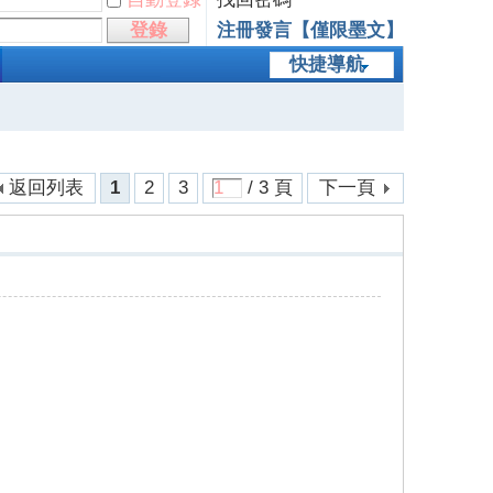
登錄
注冊發言【僅限墨文】
快捷導航
返回列表
1
2
3
/ 3 頁
下一頁