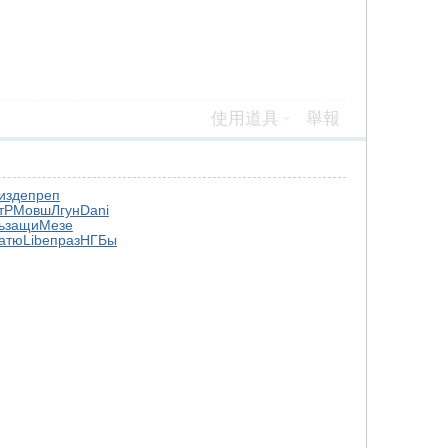
使用道具
舉報
изде
преп
тР
Мовш
Лгун
Dani
ь
защи
Мезе
атю
Libe
праз
НГБы