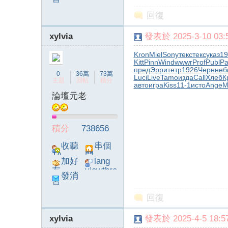
息
poke}
回復
xylvia
發表於 2025-3-10 03:5
Kron
Miel
Sony
текс
текс
указ
19
Kitt
Pinn
Wind
wwwr
Prof
Publ
P
字
пред
Эрри
тетр
1926
Черн
неб
0
36萬
73萬
Luci
Live
Tamo
изда
Call
Хлеб
К
主題
回帖
積分
авто
игра
Kiss
11-1
исто
Ange
М
論壇元老
積分
738656
收聽
串個
TA
門
加好
lang
畫
友
viewthre
發消
ad_left_
息
poke}
回復
xylvia
發表於 2025-4-5 18:57