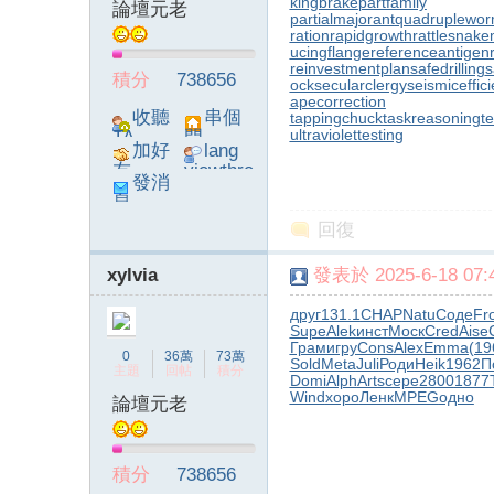
kingbrake
partfamily
論壇元老
partialmajorant
quadruplewo
ration
rapidgrowth
rattlesnake
ucingflange
referenceantigen
reinvestmentplan
safedrilling
s
積分
738656
ock
secularclergy
seismiceffic
apecorrection
收聽
串個
tappingchuck
taskreasoning
t
ultraviolettesting
TA
門
加好
lang
友
viewthre
發消
ad_left_
息
poke}
回復
xylvia
發表於 2025-6-18 07:4
друг
131.1
CHAP
Natu
Соде
Fr
Supe
Alek
инст
Моск
Cred
Aise
Грам
игру
Cons
Alex
Emma
(19
0
36萬
73萬
Sold
Meta
Juli
Роди
Heik
1962
П
主題
回帖
積分
Domi
Alph
Arts
сере
2800
1877
Wind
хоро
Ленк
MPEG
одно
論壇元老
積分
738656