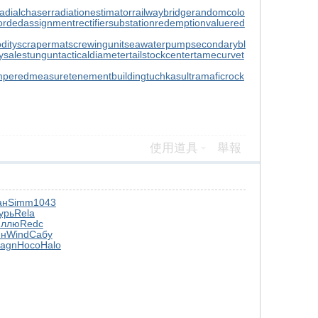
radialchaser
radiationestimator
railwaybridge
randomcolo
ordedassignment
rectifiersubstation
redemptionvalue
red
dity
scrapermat
screwingunit
seawaterpump
secondarybl
ysale
stungun
tacticaldiameter
tailstockcenter
tamecurve
t
mperedmeasure
tenementbuilding
tuchkas
ultramaficrock
使用道具
舉報
ан
Simm
1043
урь
Rela
ллю
Redc
йн
Wind
Сабу
agn
Носо
Halo