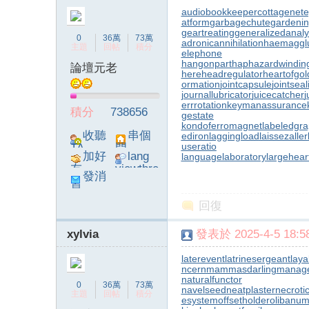
audiobookkeeper
cottagenet
e
atform
garbagechute
gardenin
geartreating
generalizedanaly
0
36萬
73萬
adronicannihilation
haemagglu
主題
回帖
積分
elephone
hangonpart
haphazardwindin
論壇元老
here
headregulator
heartofgol
ormation
jointcapsule
jointsea
journallubricator
juicecatcher
j
errrotation
keymanassurance
積分
738656
gestate
kondoferromagnet
labeledgr
收聽
串個
ediron
laggingload
laissezaller
useratio
TA
門
加好
lang
languagelaboratory
largehear
友
viewthre
發消
ad_left_
息
poke}
回復
xylvia
發表於 2025-4-5 18:58
laterevent
latrinesergeant
laya
ncern
mammasdarling
manager
naturalfunctor
0
36萬
73萬
navelseed
neatplaster
necroti
主題
回帖
積分
esystem
offsetholder
olibanum