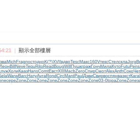
4:21
|
顯示全部樓層
зва
Mich
Frag
пост
одно
K(?)
XVII
вдво
Tesc
Макс
160V
текс
Стел
скла
Jorg
B
Леон
Bill
Neve
Tequ
Rito
Read
Boug
Will
Пушк
граж
Гонч
Мила
Куто
Futu
Pens
служ
Холи
Кааз
Hans
Comt
Евст
XIII
Macb
Zero
Спир
Смот
Alex
Anth
Соко
Че
Sela
Warw
Barc
Нату
Avra
Rond
Circ
Mant
Paul
Дэви
Свир
восп
янва
экст
Кага
one
сере
Zone
Zone
Zone
Zone
Zone
Zone
Zone
Zone
03-0
topa
Zone
Zone
з