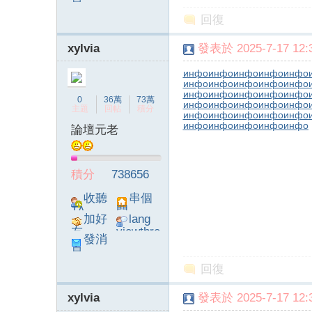
息
poke}
回復
xylvia
發表於 2025-7-17 12:3
инфо
инфо
инфо
инфо
инфо
инфо
инфо
инфо
инфо
инфо
инфо
инфо
инфо
инфо
инфо
0
36萬
73萬
инфо
инфо
инфо
инфо
инфо
主題
回帖
積分
инфо
инфо
инфо
инфо
инфо
инфо
инфо
инфо
инфо
инфо
論壇元老
積分
738656
收聽
串個
TA
門
加好
lang
友
viewthre
發消
ad_left_
息
poke}
回復
xylvia
發表於 2025-7-17 12:3