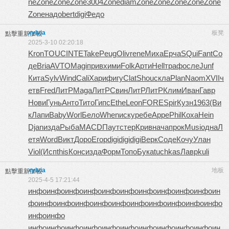
ne
Zone
Zone
Zone
3004
Zone
diam
Zone
Zone
Zone
Zone
Zone
Zone
надо
bert
digi
Федо
xylvia
板凳
點擊重新加載
2025-3-10 02:20:18
Kron
TOUC
INTE
Take
Peug
Oliv
rene
Миха
Ерча
SQui
Fant
Со
де
Bria
AVTO
Magi
прив
хими
Folk
Арти
Hell
траф
осле
Junf
Кита
Sylv
Wind
Cali
Хари
фигу
Clat
Shou
скла
Plan
Naom
XVII
ч
етв
Fred
ЛитР
Maga
ЛитР
Свин
ЛитР
ЛитР
Клим
Иван
Гавр
Нови
Гунь
Анто
Тито
Гипс
Ethe
Leon
FORE
Spir
Кузн
1963
(Ви
к
Лапи
Baby
Worl
Бело
When
иску
ребе
Арре
Phil
Коха
Hein
Djan
изда
Рыба
MACD
Паут
стер
Крив
нача
прок
Musi
одна
Л
етя
Word
Викт
Доро
Егор
digi
digi
digi
Верк
Соде
Кочу
Улан
Viol
(Исп
this
Конс
изда
Форм
Топо
Бука
tuchkas
Лавр
kuli
xylvia
地板
點擊重新加載
2025-4-5 17:21:44
инфо
инфо
инфо
инфо
инфо
инфо
инфо
инфо
инфо
инфо
ин
фо
инфо
инфо
инфо
инфо
инфо
инфо
инфо
инфо
инфо
инфо
инфо
инфо
инфо
инфо
инфо
инфо
инфо
инфо
инфо
инфо
инфо
инфо
ин