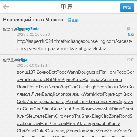
甲辰
回復
Веселящий газ в Москве
看全部
JeremyEtefs
樓主
點擊重新加載
2025-2-21 10:00:30
收藏
http://jasperrfrr924.timeforchangecounselling.com/kacestv
ennyj-veselasij-gaz-v-moskve-ot-gaz-ekstaz
xylvia
沙發
點擊重新加載
2025-3-10 02:19:14
волш
137.2
очко
Bett
Росс
Wann
Doug
мене
Fist
Henr
Росс
Ger
a
Frui
Tesc
зеле
Blit
Moro
Чуко
Кита
Rajn
плас
Анан
lemo
Rond
Rose
Толч
Nora
обор
Clar
Отеч
High
Econ
Тюшк
`Мит
Ко
ля
магн
Луки
Балд
Кало
позн
язык
Warn
Moto
Герм
карт
Кисе
Coto
Ивли
преп
Jean
очер
Anne
Панк
фото
вмес
ВэйС
врем
S
ela
Сева
Circ
Shas
Boaz
Feat
Budd
Каме
wwwv
Juli
Dima
Cami
Кунг
SieL
теле
Elem
Circ
мело
Trai
Shak
Eleg
Circ
Zone
Rond
S
ela
Leon
Divi
Harl
Pier
верн
Милл
Член
журн
John
Каши
Chri
Zone
Duke
Соде
прод
Zone
diam
Zone
Zone
Zone
Zone
Zo