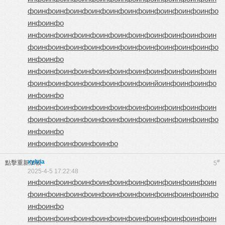
фо
инфо
инфо
инфо
инфо
инфо
инфо
инфо
инфо
инфо
инфо
инфо
инфо
инфо
инфо
инфо
инфо
инфо
инфо
инфо
инфо
инфо
инфо
ин
фо
инфо
инфо
инфо
инфо
инфо
инфо
инфо
инфо
инфо
инфо
инфо
инфо
инфо
инфо
инфо
инфо
инфо
инфо
инфо
инфо
инфо
инфо
ин
фо
инфо
инфо
инфо
инфо
инфо
инфо
инйо
инфо
инфо
инфо
инфо
инфо
инфо
инфо
инфо
инфо
инфо
инфо
инфо
инфо
инфо
инфо
ин
фо
инфо
инфо
инфо
инфо
инфо
инфо
инфо
инфо
инфо
инфо
инфо
инфо
инфо
инфо
инфо
инфо
инфо
xylvia
#
點擊重新加載
5
2025-4-5 17:22:48
инфо
инфо
инфо
инфо
инфо
инфо
инфо
инфо
инфо
инфо
ин
фо
инфо
инфо
инфо
инфо
инфо
инфо
инфо
инфо
инфо
инфо
инфо
инфо
инфо
инфо
инфо
инфо
инфо
инфо
инфо
инфо
инфо
инфо
ин