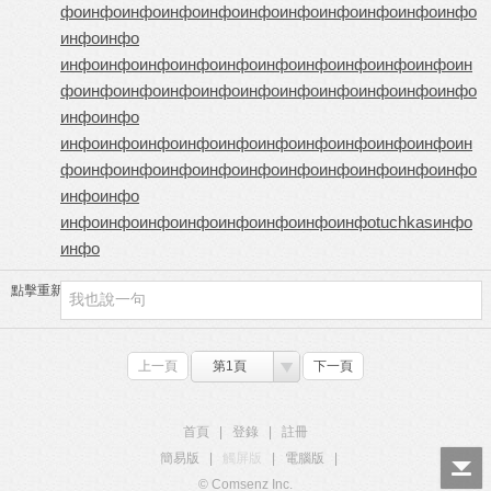
фо
инфо
инфо
инфо
инфо
инфо
инфо
инфо
инфо
инфо
инфо
инфо
инфо
инфо
инфо
инфо
инфо
инфо
инфо
инфо
инфо
инфо
инфо
ин
фо
инфо
инфо
инфо
инфо
инфо
инфо
инфо
инфо
инфо
инфо
инфо
инфо
инфо
инфо
инфо
инфо
инфо
инфо
инфо
инфо
инфо
инфо
ин
фо
инфо
инфо
инфо
инфо
инфо
инфо
инфо
инфо
инфо
инфо
инфо
инфо
инфо
инфо
инфо
инфо
инфо
инфо
инфо
инфо
tuchkas
инфо
инфо
點擊重新加載
上一頁
第1頁
下一頁
首頁
|
登錄
|
註冊
簡易版
|
觸屏版
|
電腦版
|
© Comsenz Inc.