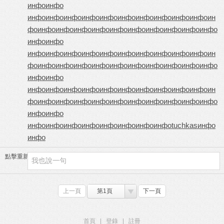
инфо
инфо
инфо
инфо
инфо
инфо
инфо
инфо
инфо
инфо
инфо
инфо
ин
фо
инфо
инфо
инфо
инфо
инфо
инфо
инфо
инфо
инфо
инфо
инфо
инфо
инфо
инфо
инфо
инфо
инфо
инфо
инфо
инфо
инфо
инфо
ин
фо
инфо
инфо
инфо
инфо
инфо
инфо
инфо
инфо
инфо
инфо
инфо
инфо
инфо
инфо
инфо
инфо
инфо
инфо
инфо
инфо
инфо
инфо
ин
фо
инфо
инфо
инфо
инфо
инфо
инфо
инфо
инфо
инфо
инфо
инфо
инфо
инфо
инфо
инфо
инфо
инфо
инфо
инфо
инфо
tuchkas
инфо
инфо
點擊重新加載
上一頁
第1頁
下一頁
首頁
|
登錄
|
註冊