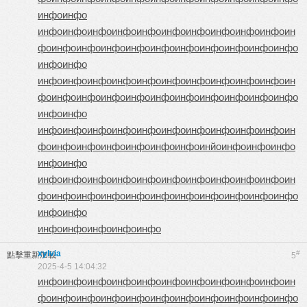
инфо
инфо
инфо
инфо
инфо
инфо
инфо
инфо
инфо
инфо
инфо
инфо
ин
фо
инфо
инфо
инфо
инфо
инфо
инфо
инфо
инфо
инфо
инфо
инфо
инфо
инфо
инфо
инфо
инфо
инфо
инфо
инфо
инфо
инфо
инфо
ин
фо
инфо
инфо
инфо
инфо
инфо
инфо
инфо
инфо
инфо
инфо
инфо
инфо
инфо
инфо
инфо
инфо
инфо
инфо
инфо
инфо
инфо
инфо
ин
фо
инфо
инфо
инфо
инфо
инфо
инфо
инйо
инфо
инфо
инфо
инфо
инфо
инфо
инфо
инфо
инфо
инфо
инфо
инфо
инфо
инфо
инфо
ин
фо
инфо
инфо
инфо
инфо
инфо
инфо
инфо
инфо
инфо
инфо
инфо
инфо
инфо
инфо
инфо
инфо
инфо
xylvia
#
點擊重新加載
5
2025-4-5 14:04:32
инфо
инфо
инфо
инфо
инфо
инфо
инфо
инфо
инфо
инфо
ин
фо
инфо
инфо
инфо
инфо
инфо
инфо
инфо
инфо
инфо
инфо