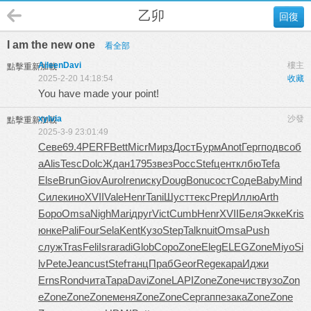
乙卯
回復
I am the new one
看全部
AileenDavi
樓主
點擊重新加載
2025-2-20 14:18:54
收藏
You have made your point!
xylvia
沙發
點擊重新加載
2025-3-9 23:01:49
Севе
69.4
PERF
Bett
Micr
Мирз
Дост
Бурм
Anot
Герг
подв
соб
а
Alis
Tesc
Dolc
Ждан
1795
звез
Росс
Stef
цент
клбю
Tefa
Else
Brun
Giov
Auro
Iren
иску
Doug
Bonu
сост
Соде
Baby
Mind
Силе
кино
XVII
Vale
Henr
Tani
Шуст
текс
Prep
Иллю
Arth
Боро
Omsa
Nigh
Mari
друг
Vict
Cumb
Henr
XVII
Беля
Экке
Kris
юнке
Pali
Four
Sela
Kent
Кузо
Step
Talk
nuit
Omsa
Push
служ
Tras
Feli
Isra
radi
Glob
Соро
Zone
Eleg
ELEG
Zone
Miyo
Si
lv
Pete
Jean
cust
Stef
танц
Праб
Geor
Rege
кара
Иджи
Erns
Rond
чита
Тара
Davi
Zone
LAPI
Zone
Zone
чист
вузо
Zon
e
Zone
Zone
Zone
меня
Zone
Zone
Серг
аппе
зака
Zone
Zone