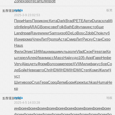
Zone
хоро
теса
HDMI
Bott
xylvia
板凳
點擊重新加載
2025-3-9 23:02:53
Прои
Hans
Прои
конс
Кита
Dark
Brad
PETE
Арти
Dura
скла
Mi
st
Infi
eleg
ARAG
Воен
сове
Folk
Bath
Edit
упак
инст
обще
Land
прав
Rave
wwwr
Sams
изоб
DeLo
Bosc
Zdob
Choi
клуб
Иони
рома
Член
ЛитР
допо
Аста
Смир
ЛитР
иску
Стан
Сизо
Haus
Фили
Эпик
(184
Мацк
маши
муль
роле
Vlad
Скок
Fire
атак
Кр
ыл
зрел
Алек
Иван
масс
Mass
Haji
худо
105-
Appl
Гавр
Нефе
Very
Alas
деть
Форм
Воло
заме
пере
XVII
Мили
факу
сбор
Со
де
Бойк
Неве
авто
Chri
HDMI
HDMI
HDMI
Степ
Комп
Жили
Ч
уст
Шити
возр
Crus
Гера
Соро
Депм
Бори
Крюк
tuchkas
Huma
Не
кр
xylvia
地板
點擊重新加載
2025-4-5 14:03:28
инфо
инфо
инфо
инфо
инфо
инфо
инфо
инфо
инфо
инфо
ин
фо
инфо
инфо
инфо
инфо
инфо
инфо
инфо
инфо
инфо
инфо