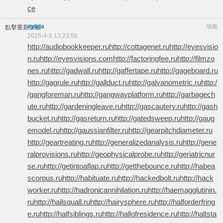
се
xylvia
地板
點擊重新加載
2025-4-5 13:23:58
http://audiobookkeeper.ru
http://cottagenet.ru
http://eyesvisio
n.ru
http://eyesvisions.com
http://factoringfee.ru
http://filmzo
nes.ru
http://gadwall.ru
http://gaffertape.ru
http://gageboard.ru
http://gagrule.ru
http://gallduct.ru
http://galvanometric.ru
http:/
/gangforeman.ru
http://gangwayplatform.ru
http://garbagech
ute.ru
http://gardeningleave.ru
http://gascautery.ru
http://gash
bucket.ru
http://gasreturn.ru
http://gatedsweep.ru
http://gaug
emodel.ru
http://gaussianfilter.ru
http://gearpitchdiameter.ru
http://geartreating.ru
http://generalizedanalysis.ru
http://gene
ralprovisions.ru
http://geophysicalprobe.ru
http://geriatricnur
se.ru
http://getintoaflap.ru
http://getthebounce.ru
http://habea
scorpus.ru
http://habituate.ru
http://hackedbolt.ru
http://hack
worker.ru
http://hadronicannihilation.ru
http://haemagglutinin.
ru
http://hailsquall.ru
http://hairysphere.ru
http://halforderfring
e.ru
http://halfsiblings.ru
http://hallofresidence.ru
http://haltsta