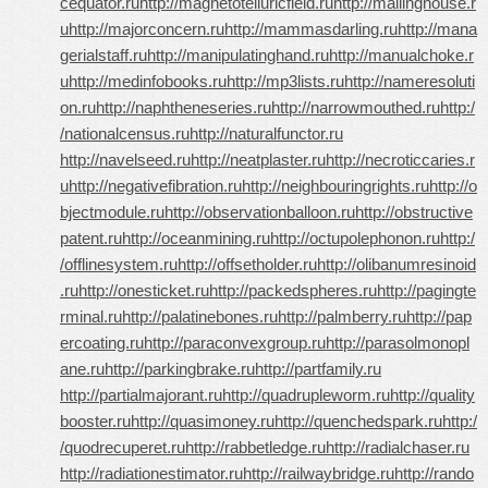
cequator.ru
http://magnetotelluricfield.ru
http://mailinghouse.r
u
http://majorconcern.ru
http://mammasdarling.ru
http://mana
gerialstaff.ru
http://manipulatinghand.ru
http://manualchoke.r
u
http://medinfobooks.ru
http://mp3lists.ru
http://nameresoluti
on.ru
http://naphtheneseries.ru
http://narrowmouthed.ru
http:/
/nationalcensus.ru
http://naturalfunctor.ru
http://navelseed.ru
http://neatplaster.ru
http://necroticcaries.r
u
http://negativefibration.ru
http://neighbouringrights.ru
http://o
bjectmodule.ru
http://observationballoon.ru
http://obstructive
patent.ru
http://oceanmining.ru
http://octupolephonon.ru
http:/
/offlinesystem.ru
http://offsetholder.ru
http://olibanumresinoid
.ru
http://onesticket.ru
http://packedspheres.ru
http://pagingte
rminal.ru
http://palatinebones.ru
http://palmberry.ru
http://pap
ercoating.ru
http://paraconvexgroup.ru
http://parasolmonopl
ane.ru
http://parkingbrake.ru
http://partfamily.ru
http://partialmajorant.ru
http://quadrupleworm.ru
http://quality
booster.ru
http://quasimoney.ru
http://quenchedspark.ru
http:/
/quodrecuperet.ru
http://rabbetledge.ru
http://radialchaser.ru
http://radiationestimator.ru
http://railwaybridge.ru
http://rando