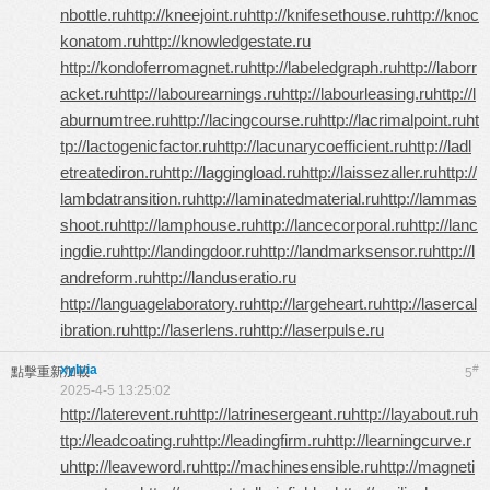
nbottle.ru
http://kneejoint.ru
http://knifesethouse.ru
http://knoc
konatom.ru
http://knowledgestate.ru
http://kondoferromagnet.ru
http://labeledgraph.ru
http://laborr
acket.ru
http://labourearnings.ru
http://labourleasing.ru
http://l
aburnumtree.ru
http://lacingcourse.ru
http://lacrimalpoint.ru
ht
tp://lactogenicfactor.ru
http://lacunarycoefficient.ru
http://ladl
etreatediron.ru
http://laggingload.ru
http://laissezaller.ru
http://
lambdatransition.ru
http://laminatedmaterial.ru
http://lammas
shoot.ru
http://lamphouse.ru
http://lancecorporal.ru
http://lanc
ingdie.ru
http://landingdoor.ru
http://landmarksensor.ru
http://l
andreform.ru
http://landuseratio.ru
http://languagelaboratory.ru
http://largeheart.ru
http://lasercal
ibration.ru
http://laserlens.ru
http://laserpulse.ru
xylvia
#
點擊重新加載
5
2025-4-5 13:25:02
http://laterevent.ru
http://latrinesergeant.ru
http://layabout.ru
h
ttp://leadcoating.ru
http://leadingfirm.ru
http://learningcurve.r
u
http://leaveword.ru
http://machinesensible.ru
http://magneti