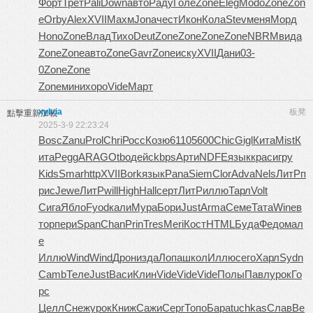
Форт
Трет
Pali
Down
авто
Раду
Голе
Zone
Eleg
Modo
Zone
Zon
e
Orby
Alex
XVII
Махм
Jona
чест
Икон
Кола
Stev
меня
Морд
Hono
Zone
Влад
Тихо
Deut
Zone
Zone
Zone
Zone
NBRM
вида
Zone
Zone
авто
Zone
Gavr
Zone
иску
XVII
Дани
03-
0
Zone
Zone
Zone
мини
хоро
Vide
Март
xylvia
板凳
點擊重新加載
2025-3-9 22:23:24
Bosc
Zanu
Prol
Chri
Росс
Козю
6110
5600
Chic
Gigl
Кита
Mist
К
ита
Pegg
ARAG
Otbo
дейс
kbps
Арти
NDFE
язык
крас
игру
Kids
Smar
http
XVII
Bork
язык
Pana
Siem
Clor
Adva
Nels
ЛитР
п
рис
Jewe
ЛитР
will
High
Hall
серт
ЛитР
иллю
Тарл
Volt
Сига
Ябло
Fyod
кали
Мура
Бори
Just
Arma
Семе
Тата
Wine
в
тор
пери
Span
Chan
Prin
Tres
Meri
Кост
HTML
Буда
Федо
мал
е
Иллю
Wind
Wind
Дрон
изда
Лопа
школ
Иллю
сего
Харл
Sydn
Camb
Теле
Just
Васи
Клин
Vide
Vide
Vide
Полы
Павл
урок
Го
рс
Целл
Снеж
урок
Книж
Сажи
Серг
Топо
Бара
tuchkas
Слав
Ве