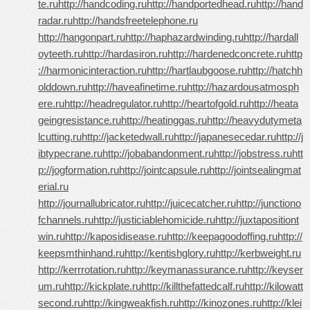
te.ru
http://handcoding.ru
http://handportedhead.ru
http://hand
radar.ru
http://handsfreetelephone.ru
http://hangonpart.ru
http://haphazardwinding.ru
http://hardall
oyteeth.ru
http://hardasiron.ru
http://hardenedconcrete.ru
http
://harmonicinteraction.ru
http://hartlaubgoose.ru
http://hatchh
olddown.ru
http://haveafinetime.ru
http://hazardousatmosph
ere.ru
http://headregulator.ru
http://heartofgold.ru
http://heata
geingresistance.ru
http://heatinggas.ru
http://heavydutymeta
lcutting.ru
http://jacketedwall.ru
http://japanesecedar.ru
http://j
ibtypecrane.ru
http://jobabandonment.ru
http://jobstress.ru
htt
p://jogformation.ru
http://jointcapsule.ru
http://jointsealingmat
erial.ru
http://journallubricator.ru
http://juicecatcher.ru
http://junctiono
fchannels.ru
http://justiciablehomicide.ru
http://juxtapositiont
win.ru
http://kaposidisease.ru
http://keepagoodoffing.ru
http://
keepsmthinhand.ru
http://kentishglory.ru
http://kerbweight.ru
http://kerrrotation.ru
http://keymanassurance.ru
http://keyser
um.ru
http://kickplate.ru
http://killthefattedcalf.ru
http://kilowatt
second.ru
http://kingweakfish.ru
http://kinozones.ru
http://klei