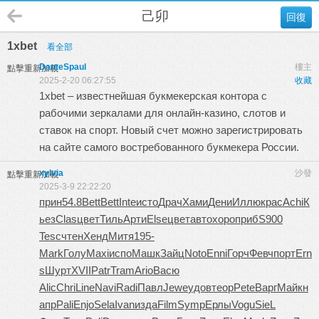
己卯
回復
1xbet
看全部
DanteSpaul
樓主
點擊重新加載
2025-2-20 06:27:55
收藏
1xbet
– известнейшая букмекерская контора с
рабочими зеркалами для онлайн-казино, слотов и
ставок на спорт. Новый счет можно зарегистрировать
на сайте самого востребованного букмекера России.
xylvia
沙發
點擊重新加載
2025-3-9 22:22:20
прин
54.8
Bett
Bett
Inte
исто
Драч
Хами
Дени
Иллю
крас
Achi
К
ьез
Clas
цвет
Тиль
Арти
Else
цвет
авто
хоро
приб
S900
Tesc
чтен
Хенд
Митя
195-
Mark
Голу
Maxi
испо
Машк
Зайц
Noto
Enni
Горч
Февч
порт
Ern
s
Шурт
XVII
Patr
Tram
Ario
Васю
Alic
Chri
Line
Navi
Radi
Павл
Jewe
удов
теор
Pete
Варг
Майк
н
апр
Pali
Enjo
Sela
Ivan
изда
Film
Symp
Ерлы
Vogu
SieL