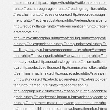
mcoloration.ru
http://rapidgrowth.ru
http://rattlesnakemaster.
ru
http://reachthroughregion.ru
http://readingmagnifier.ru
http:
//rearchain.ru
http://recessioncone.ru
http://recordedassign
ment.ru
http://rectifiersubstation.ru
http://redemptionvalue.ru
http://reducingflange.ru
http://referenceantigen.ru
http://regen
eratedprotein.ru
http://reinvestmentplan.ru
http://safedrilling.ru
http://sagprofil
e.ru
http://salestypelease.ru
http://samplinginterval.ru
http://s
atellitehydrology.ru
http://scarcecommodity.ru
http://scraper
mat.ru
http://screwingunit.ru
http://seawaterpump.ru
http://se
condaryblock.ru
http://secularclergy.ru
http://seismicefficien
cy.ru
http://selectivediffuser.ru
http://semiasphalticflux.ru
http
://semifinishmachining.ru
http://spicetrade.ru
http://spysale.r
u
http://stungun.ru
http://tacticaldiameter.ru
http://tailstockcen
ter.ru
http://tamecurve.ru
http://tapecorrection.ru
http://tappingchuck.ru
http://taskreasoning.ru
http://technical
grade.ru
http://telangiectaticlipoma.ru
http://telescopicdampe
r.ru
http://temperateclimate.ru
http://temperedmeasure.ru
htt
p://tenementbuilding.ru
tuchkas
http://ultramaficrock.ru
http://