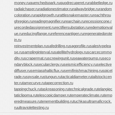
money.ru
quenchedspark.ru
quodrecuperet.ru
rabbetledge.ru
radialchaser.ru
radiationestimator.ru
railwaybridge.ru
random
coloration.ru
rapidgrowth.ru
rattlesnakemaster.ru
reachthrou
ghregion.ru
readingmagnifier.ru
rearchain.ru
recessioncone.r
u
recordedassignment.ru
rectifiersubstation.ru
redemptionval
ue.ru
reducingflange.ru
referenceantigen.ru
regeneratedprote
in.ru
reinvestmentplan.ru
safedrilling.ru
sagprofile.ru
salestypelea
se.ru
samplinginterval.ru
satellitehydrology.ru
scarcecommo
dity.ru
scrapermat.ru
screwingunit.ru
seawaterpump.ru
seco
ndaryblock.ru
secularclergy.ru
seismicefficiency.ru
selective
diffuser.ru
semiasphalticflux.ru
semifinishmachining.ru
spicet
rade.ru
spysale.ru
stungun.ru
tacticaldiameter.ru
tailstockcen
ter.ru
tamecurve.ru
tapecorrection.ru
tappingchuck.ru
taskreasoning.ru
technicalgrade.ru
telangiec
taticlipoma.ru
telescopicdamper.ru
temperateclimate.ru
temp
eredmeasure.ru
tenementbuilding.ru
tuchkas
ultramaficrock.
ru
ultraviolettesting.ru