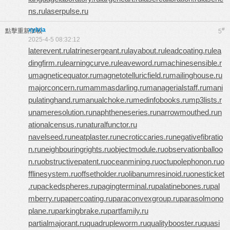
ns.ru
laserpulse.ru
xylvia
#
點擊重新加載
5
2025-4-5 08:32:12
laterevent.ru
latrinesergeant.ru
layabout.ru
leadcoating.ru
lea
dingfirm.ru
learningcurve.ru
leaveword.ru
machinesensible.r
u
magneticequator.ru
magnetotelluricfield.ru
mailinghouse.ru
majorconcern.ru
mammasdarling.ru
managerialstaff.ru
mani
pulatinghand.ru
manualchoke.ru
medinfobooks.ru
mp3lists.r
u
nameresolution.ru
naphtheneseries.ru
narrowmouthed.ru
n
ationalcensus.ru
naturalfunctor.ru
navelseed.ru
neatplaster.ru
necroticcaries.ru
negativefibratio
n.ru
neighbouringrights.ru
objectmodule.ru
observationballoo
n.ru
obstructivepatent.ru
oceanmining.ru
octupolephonon.ru
o
fflinesystem.ru
offsetholder.ru
olibanumresinoid.ru
onesticket
.ru
packedspheres.ru
pagingterminal.ru
palatinebones.ru
pal
mberry.ru
papercoating.ru
paraconvexgroup.ru
parasolmono
plane.ru
parkingbrake.ru
partfamily.ru
partialmajorant.ru
quadrupleworm.ru
qualitybooster.ru
quasi