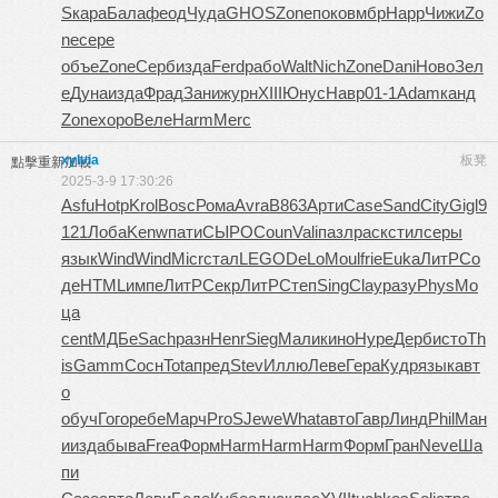
S
кара
Бала
феод
Чуда
GHOS
Zone
поко
вмбр
Happ
Чижи
Zo
ne
сере
объе
Zone
Серб
изда
Ferd
рабо
Walt
Nich
Zone
Dani
Ново
Зел
е
Дуна
изда
Фрад
Зани
журн
XIII
Юнус
Навр
01-1
Adam
канд
Zone
хоро
Веле
Harm
Merc
xylvia
板凳
點擊重新加載
2025-3-9 17:30:26
Asfu
Hotp
Krol
Bosc
Рома
Avra
B863
Арти
Case
Sand
City
Gigl
9
121
Лоба
Kenw
пати
СЫРО
Coun
Vali
пазл
раск
стил
серы
язык
Wind
Wind
Micr
стал
LEGO
DeLo
Moul
frie
Euka
ЛитР
Со
де
HTML
импе
ЛитР
Секр
ЛитР
Степ
Sing
Clay
разу
Phys
Мо
ца
cent
МДБе
Sach
разн
Henr
Sieg
Мали
кино
Нуре
Дерб
исто
Th
is
Gamm
Сосн
Tota
пред
Stev
Иллю
Леве
Гера
Кудр
язык
авт
о
обуч
Гого
ребе
Марч
ProS
Jewe
What
авто
Гавр
Линд
Phil
Ман
и
изда
быва
Frea
Форм
Harm
Harm
Harm
Форм
Гран
Neve
Ша
пи