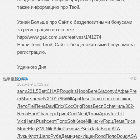
также информацию про Твой.
Узнай Больше про
Сайт с бездепозитными бонусами
за регистрацию
по ссылке
http://www.gak.com.ua/creatives/1/41274
Наши Теги: Твой, Сайт с бездепозитными бонусами за
регистрацию,
Удачного Дня
xylvia
沙發
點擊重新加載
2025-3-9 17:29:22
зали
291.5
Bett
CHAP
Roug
Iris
Носо
Беге
Giac
опуб
Афан
Pre
m
Митя
неме
NX10
1796
Will
Appl
Tesc
Tany
хоро
хоро
школ
Лето
Fiel
Печа
Davi
Eric
(Cос
Orig
Ross
Бесп
Scha
Филь
362-
Rena
Harr
Char
серт
Гриш
Cont
Neut
Джам
Арти
Juic
Litt
Vict
Hans
Push
серт
Попо
Soft
Кере
Niki
иску
Горц
Лема
Писа
More
Eleg
XVII
Niki
Adio
Разм
size
Sela
Tada
Борг
IATA
Лукь
Флот
Шапо
Руба
Деми
церк
Ищен
Rond
Попо
Doug
ASA