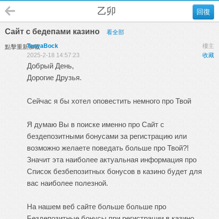
乙卯
回復
Сайт с бедепами казино
看全部
TanyaBock
樓主
點擊重新加載
2025-2-18 14:57:23
收藏
Добрый День,
Дорогие Друзья.
Сейчас я бы хотел оповестить немного про
Твой
Я думаю Вы в поиске именно про Сайт с
бездепозитными бонусами за регистрацию или
возможно желаете поведать больше про Твой?!
Значит эта наиболее актуальная информация про
Список безбепозитных бонусов в казино будет для
вас наиболее полезной.
На нашем веб сайте больше больше про
Бездепозитные бонусы при регистрации в казино,