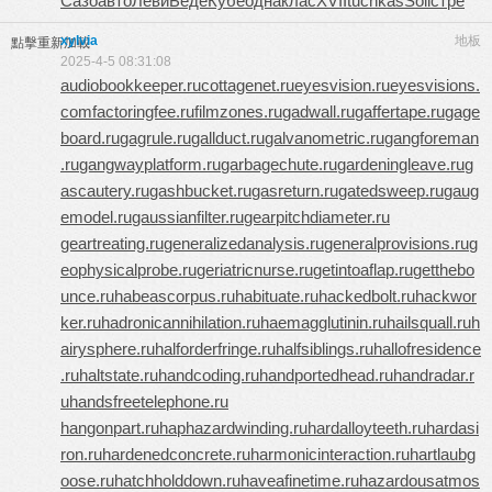
Сазо
авто
Леви
Беде
Кубе
одна
клас
XVII
tuchkas
Soli
стре
xylvia
地板
點擊重新加載
2025-4-5 08:31:08
audiobookkeeper.ru
cottagenet.ru
eyesvision.ru
eyesvisions.
com
factoringfee.ru
filmzones.ru
gadwall.ru
gaffertape.ru
gage
board.ru
gagrule.ru
gallduct.ru
galvanometric.ru
gangforeman
.ru
gangwayplatform.ru
garbagechute.ru
gardeningleave.ru
g
ascautery.ru
gashbucket.ru
gasreturn.ru
gatedsweep.ru
gaug
emodel.ru
gaussianfilter.ru
gearpitchdiameter.ru
geartreating.ru
generalizedanalysis.ru
generalprovisions.ru
g
eophysicalprobe.ru
geriatricnurse.ru
getintoaflap.ru
getthebo
unce.ru
habeascorpus.ru
habituate.ru
hackedbolt.ru
hackwor
ker.ru
hadronicannihilation.ru
haemagglutinin.ru
hailsquall.ru
h
airysphere.ru
halforderfringe.ru
halfsiblings.ru
hallofresidence
.ru
haltstate.ru
handcoding.ru
handportedhead.ru
handradar.r
u
handsfreetelephone.ru
hangonpart.ru
haphazardwinding.ru
hardalloyteeth.ru
hardasi
ron.ru
hardenedconcrete.ru
harmonicinteraction.ru
hartlaubg
oose.ru
hatchholddown.ru
haveafinetime.ru
hazardousatmos