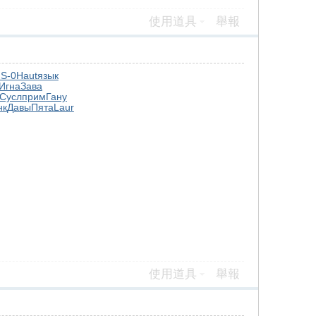
使用道具
舉報
S-0
Haut
язык
Игна
Зава
Сусл
прим
Гану
нк
Давы
Пята
Laur
使用道具
舉報