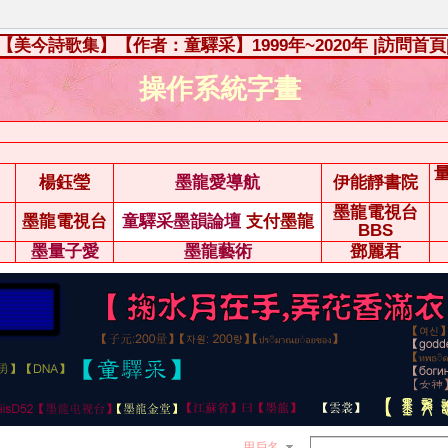
【美今詩歌集】【作者：童驛采】1999年~2020年
|訪問首頁
操作系統字畫
楊鈺瑩
墨龍愛導航
伊能靜書院
墨龍電視台
墨龍電視台
童驛采墨韻論壇
支付墨龍
BBS
墨量子愛
墨龍藝術
鄧麗君
用戶名