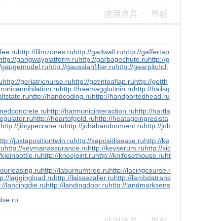
使用道具
舉報
gfee.ru
http://filmzones.ru
http://gadwall.ru
http://gaffertap
http://gangwayplatform.ru
http://garbagechute.ru
http://g
//gaugemodel.ru
http://gaussianfilter.ru
http://gearpitchdi
u
http://geriatricnurse.ru
http://getintoaflap.ru
http://getth
dronicannihilation.ru
http://haemagglutinin.ru
http://hailsq
altstate.ru
http://handcoding.ru
http://handportedhead.ru
enedconcrete.ru
http://harmonicinteraction.ru
http://hartla
egulator.ru
http://heartofgold.ru
http://heatageingresista
u
http://jibtypecrane.ru
http://jobabandonment.ru
http://job
ttp://juxtapositiontwin.ru
http://kaposidisease.ru
http://ke
ru
http://keymanassurance.ru
http://keyserum.ru
http://kic
/kleinbottle.ru
http://kneejoint.ru
http://knifesethouse.ru
ht
bourleasing.ru
http://laburnumtree.ru
http://lacingcourse.r
tp://laggingload.ru
http://laissezaller.ru
http://lambdatrans
://lancingdie.ru
http://landingdoor.ru
http://landmarksens
ulse.ru