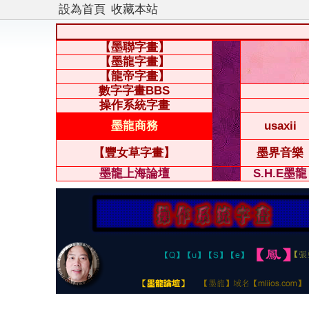
設為首頁
收藏本站
【墨聯字畫】
【墨龍字畫】
【龍帝字畫】
數字字畫BBS
操作系統字畫
墨龍商務
usaxii
【豐女草字畫】
墨界音樂
墨龍上海論壇
S.H.E墨龍