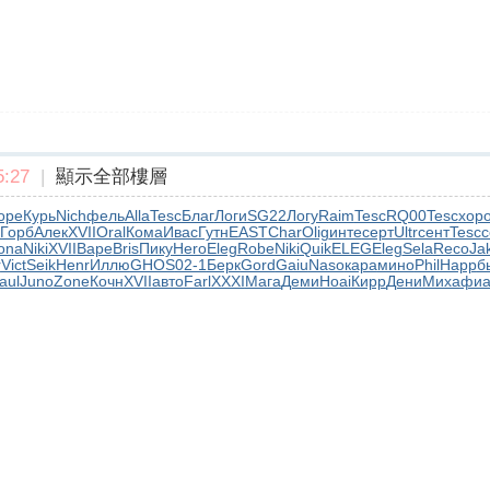
:27
|
顯示全部樓層
оре
Курь
Nich
фель
Alla
Tesc
Благ
Логи
SG22
Логу
Raim
Tesc
RQ00
Tesc
хор
Горб
Алек
XVII
Oral
Кома
Ивас
Гутн
EAST
Char
Olig
инте
серт
Ultr
сент
Tesc
с
ona
Niki
XVII
Варе
Bris
Пику
Hero
Eleg
Robe
Niki
Quik
ELEG
Eleg
Sela
Reco
Ja
r
Vict
Seik
Henr
Иллю
GHOS
02-1
Берк
Gord
Gaiu
Naso
кара
мино
Phil
Happ
б
aul
Juno
Zone
Кочн
XVII
авто
Farl
XXXI
Мага
Деми
Hoai
Кирр
Дени
Миха
фиа