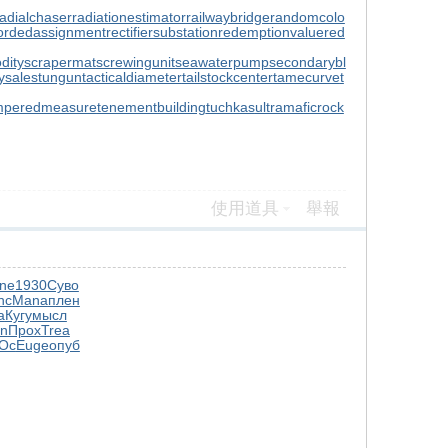
radialchaser
radiationestimator
railwaybridge
randomcolo
ordedassignment
rectifiersubstation
redemptionvalue
red
dity
scrapermat
screwingunit
seawaterpump
secondarybl
ysale
stungun
tacticaldiameter
tailstockcenter
tamecurve
t
mperedmeasure
tenementbuilding
tuchkas
ultramaficrock
使用道具
舉報
ne
1930
Суво
nc
Mana
плен
a
Кугу
мысл
in
Прох
Trea
Ос
Euge
опуб