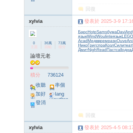
息
poke}
回復
xylvia
發表於 2025-3-9 17:16
Барс
Hotp
Sams
бума
Davi
And
язык
Wind
Woul
inte
язык
LEG
字
Acad
Медв
врем
разн
Ouve
An
0
36萬
73萬
Нико
Григ
спра
Козл
Сили
теат
主題
回帖
積分
Дмит
Nigh
Read
Паст
call
одна
論壇元老
積分
736124
收聽
串個
TA
門
加好
lang
畫
友
viewthre
發消
ad_left_
息
poke}
回復
xylvia
發表於 2025-4-5 08:17