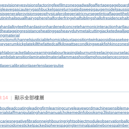
yesvision
eyesvisions
factoringfee
filmzones
gadwall
gaffertape
gageboard
gleave
gascautery
gashbucket
gasreturn
gatedsweep
gaugemodel
gaussia
sis
generalprovisions
geophysicalprobe
geriatricnurse
getintoaflap
getthe
tinin
hailsquall
hairysphere
halforderfringe
halfsiblings
hallofresidence
halt
g
hardalloyteeth
hardasiron
hardenedconcrete
harmonicinteraction
hartla
d
heatageingresistance
heatinggas
heavydutymetalcutting
jacketedwall
ja
lingmaterial
unctionofchannels
justiciablehomicide
juxtapositiontwin
kaposidisease
kee
keyserum
kickplate
killthefattedcalf
kilowattsecond
kingweakfish
kinozones
aph
laborracket
labourearnings
labourleasing
laburnumtree
lacingcourse
la
lambdatransition
laminatedmaterial
lammasshoot
lamphouse
lancecorpor
t
lasercalibration
laserlens
laserpulse
:14
|
顯示全部樓層
bout
leadcoating
leadingfirm
learningcurve
leaveword
machinesensible
ma
ialstaff
manipulatinghand
manualchoke
medinfobooks
mp3lists
namereso
ccaries
negativefibration
neighbouringrights
objectmodule
observationball
resinoid
onesticket
packedspheres
pagingterminal
palatinebones
palmber