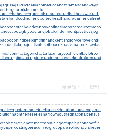
gagrule
gallduct
galvanometric
gangforeman
gangwaypl
nfilter
gearpitchdiameter
bounce
habeascorpus
habituate
hackedbolt
hackworker
h
state
handcoding
handportedhead
handradar
handsfreet
ubgoose
hatchholddown
haveafinetime
hazardousatmosp
panesecedar
jibtypecrane
jobabandonment
jobstress
jogf
pagoodoffing
keepsmthinhand
kentishglory
kerbweight
k
kleinbottle
kneejoint
knifesethouse
knockonatom
knowled
crimalpoint
lactogenicfactor
lacunarycoefficient
ladletreat
al
lancingdie
landingdoor
landmarksensor
landreform
land
使用道具
舉報
gneticequator
magnetotelluricfield
mailinghouse
majorco
lution
naphtheneseries
narrowmouthed
nationalcensus
oon
obstructivepatent
oceanmining
octupolephonon
offlin
ry
papercoating
paraconvexgroup
parasolmonoplane
par