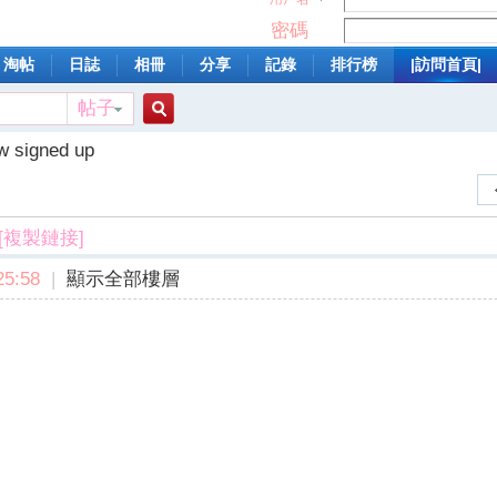
密碼
淘帖
日誌
相冊
分享
記錄
排行榜
|訪問首頁|
帖子
搜
w signed up
索
[複製鏈接]
5:58
|
顯示全部樓層