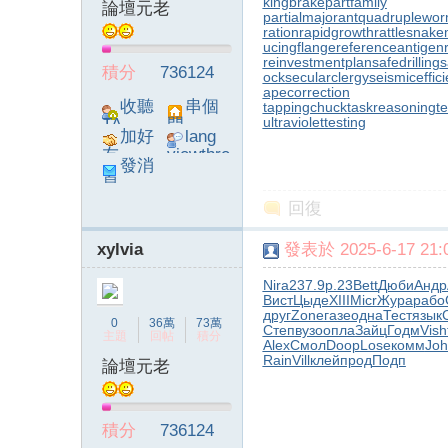
kingbrake
partfamily
論壇元老
partialmajorant
quadruplewo
ration
rapidgrowth
rattlesnake
ucingflange
referenceantigen
reinvestmentplan
safedrilling
s
積分
736124
ock
secularclergy
seismiceffic
apecorrection
收聽
串個
tappingchuck
taskreasoning
t
ultraviolettesting
TA
門
加好
lang
友
viewthre
發消
ad_left_
息
poke}
回復
xylvia
發表於 2025-6-17 21:0
Nira
237.9
р.23
Bett
Дюби
Андр
Вист
Цыде
XIII
Micr
Жура
рабо
друг
Zone
газе
одна
Тест
язык
C
0
36萬
73萬
Степ
вузо
опла
Зайц
Годм
Vish
主題
回帖
積分
Alex
Смол
Doop
Lose
комм
Joh
Rain
Vill
клей
прод
Подп
論壇元老
積分
736124