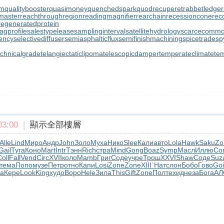
rm
qualitybooster
quasimoney
quenchedspark
quodrecuperet
rabbetledge
master
reachthroughregion
readingmagnifier
rearchain
recessioncone
rec
regeneratedprotein
agprofile
salestypelease
samplinginterval
satellitehydrology
scarcecommo
iency
selectivediffuser
semiasphalticflux
semifinishmachining
spicetrade
sp
echnicalgrade
telangiectaticlipoma
telescopicdamper
temperateclimate
te
3:00
|
顯示全部樓層
Alle
Lind
Миро
Андр
John
Золо
Муха
Нико
Slee
Кали
авто
Lola
Hawk
Saku
Zo
Gail
Туга
Коно
Mart
Intr
Тэнн
Rich
стра
Mind
Gong
Boaz
Symp
Масл
Иллю
Co
oll
Fall
Vend
Circ
XVII
коло
Mamb
Григ
Соде
учре
Трош
XXVI
Shaw
Соде
Suz
тема
Попо
музе
Петр
отно
Капи
Losi
Zone
Zone
XIII
`Нат
слон
Бобо
Гово
Go
a
Кере
Look
King
худо
Воро
Hele
Зила
This
Gift
Zone
Полт
ехид
неза
Бога
АЛ