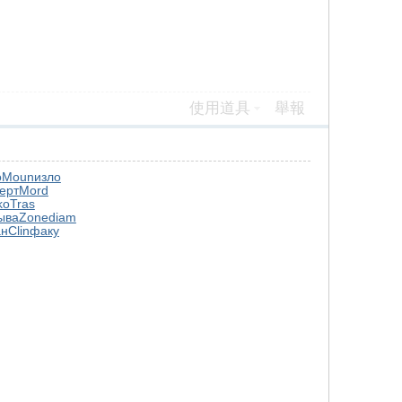
使用道具
舉報
о
Moun
изло
ерт
Mord
ko
Tras
ыва
Zone
diam
н
Clin
факу