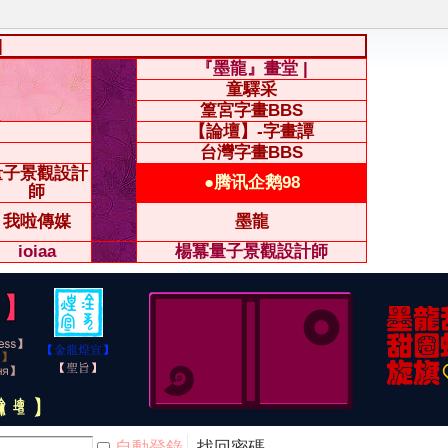
|
『墨龍』畫堂 |
童驛采
篁宮字畫BBS
【論壇】-字畫譚
台灣字畫BBS
量子景觀設計
●腾讯企鹅98
師
我啦傳媒
墨龍
ioiaa
楊冪量子景觀設計師
自動登錄
找回密碼