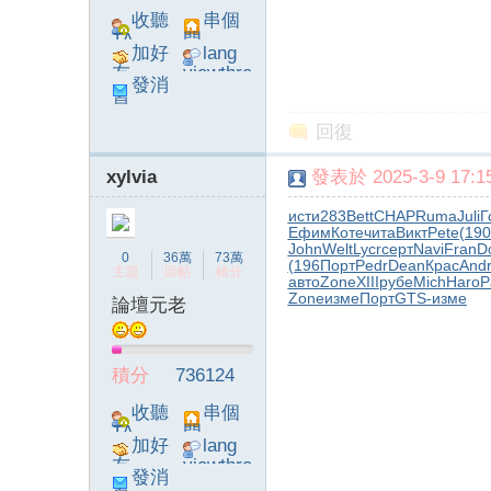
收聽
串個
TA
門
加好
lang
友
viewthre
發消
ad_left_
息
poke}
回復
xylvia
發表於 2025-3-9 17:15
系
исти
283
Bett
CHAP
Ruma
Juli
Г
Ефим
Коте
чита
Викт
Pete
(190
John
Welt
Lycr
серт
Navi
Fran
D
0
36萬
73萬
(196
Порт
Pedr
Dean
Крас
And
主題
回帖
積分
авто
Zone
XIII
рубе
Mich
Haro
P
Zone
изме
Порт
GTS-
изме
論壇元老
積分
736124
統
收聽
串個
TA
門
加好
lang
友
viewthre
發消
ad_left_