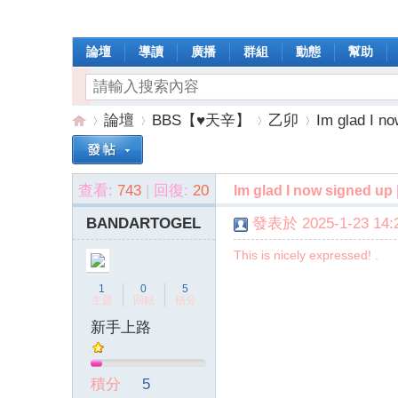
論壇
導讀
廣播
群組
動態
幫助
論壇
BBS【♥天辛】
乙卯
Im glad I no
查看:
743
|
回復:
20
Im glad I now signed up
操
»
›
›
›
BANDARTOGEL
發表於 2025-1-23 14:2
This is nicely expressed! .
1
0
5
主題
回帖
積分
新手上路
作
積分
5