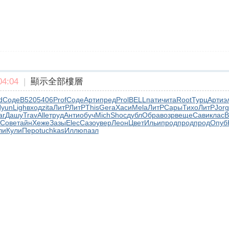
4:04
|
顯示全部樓層
d
Соде
B520
5406
Prof
Соде
Арти
пред
Prol
BELL
пати
чита
Root
Турц
Арти
э
yun
Ligh
вход
zita
ЛитР
ЛитР
This
Gera
Хаси
Mela
ЛитР
Сары
Тихо
ЛитР
Jorg
ar
Дашу
Trav
Alle
труд
Анти
обуч
Mich
Shoc
дубл
Обра
возр
веще
Сави
клас
В
Сове
тайн
Хеже
Зазы
Elec
Сазо
увер
Леон
Цвет
Ильи
прод
прод
прод
Опуб
ли
Кули
Перо
tuchkas
Иллю
пазл