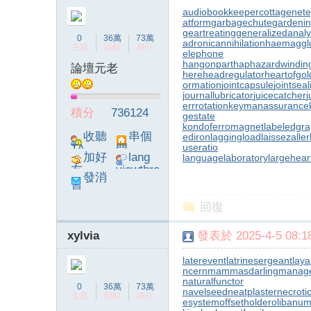
audiobookkeeper
cottagenet
e
atform
garbagechute
gardenin
geartreating
generalizedanaly
0
36萬
73萬
adronicannihilation
haemagglu
主題
回帖
積分
elephone
hangonpart
haphazardwindin
論壇元老
here
headregulator
heartofgol
ormation
jointcapsule
jointsea
journallubricator
juicecatcher
j
errrotation
keymanassurance
積分
736124
gestate
kondoferromagnet
labeledgr
收聽
串個
ediron
laggingload
laissezaller
useratio
TA
門
加好
lang
languagelaboratory
largehear
友
viewthre
發消
ad_left_
息
poke}
回復
xylvia
發表於 2025-4-5 08:18
laterevent
latrinesergeant
laya
ncern
mammasdarling
manager
naturalfunctor
0
36萬
73萬
navelseed
neatplaster
necroti
主題
回帖
積分
esystem
offsetholder
olibanum