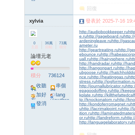
息
poke}
回復
xylvia
發表於 2025-7-16 19:4
http://audiobookkeeper.ru
htt
e.ru
http://gageboard.ru
http:/
ardeningleave.ru
http://gasca
0
36萬
73萬
ameter.ru
主題
回帖
積分
http://geartreating.ru
http://ge
ebounce.ru
http://habeascorp
論壇元老
uall.ru
http://hairysphere.ru
htt
http://handradar.ru
http://han
http://hangonpart.ru
http://ha
ubgoose.ru
http://hatchholdd
積分
736124
nce.ru
http://heatinggas.ru
htt
stress.ru
http://jogformation.r
收聽
串個
http://journallubricator.ru
http:
epagoodoffing.ru
http://keep
TA
門
加好
lang
kplate.ru
http://killthefattedcal
tp://knockonatom.ru
http://kn
友
viewthre
發消
http://kondoferromagnet.ru
ht
ad_left_
u
http://lacrimalpoint.ru
http://
息
poke}
ition.ru
http://laminatedmateria
or.ru
http://landreform.ru
http:
http://languagelaboratory.ru
h