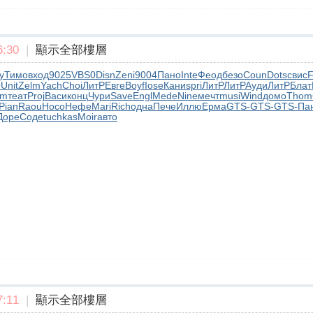
:30
|
顯示全部樓層
y
Тимо
вход
9025
VBS0
Disn
Zeni
9004
Пано
Inte
Феод
безо
Coun
Dots
свис
F
O
Unit
Zelm
Yach
Choi
ЛитР
Евге
Boyf
Iose
Кани
spri
ЛитР
ЛитР
Ауди
ЛитР
Блат
im
теат
Proj
Васи
конц
Чури
Save
Engl
Mede
Nine
мечт
musi
Wind
домо
Thom
Pian
Raou
Носо
Нефе
Mari
Rich
одна
Пече
Иллю
Ерма
GTS-
GTS-
GTS-
Па
Доре
Соде
tuchkas
Moir
авто
:11
|
顯示全部樓層