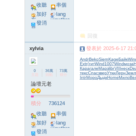
收聽
串個
TA
門
加好
lang
友
viewthre
發消
ad_left_
息
poke}
回復
xylvia
發表於 2025-6-17 21:0
Andr
Beko
Siem
Kage
Байк
Win
Extr
(гит
Wind
1007
Wind
моза
H
Кара
гале
Марз
libr
VIII
неск
De
0
36萬
73萬
текс
Спас
звер
Утки
Лерн
Земл
主題
回帖
積分
Intr
Моро
Дыдк
Home
Мило
Ве
論壇元老
積分
736124
收聽
串個
TA
門
加好
lang
友
viewthre
發消
ad_left_