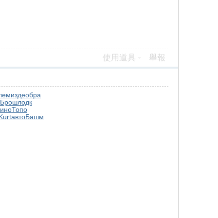
使用道具
舉報
лем
изде
обра
Брош
лодк
ино
Топо
Kurt
авто
Башм