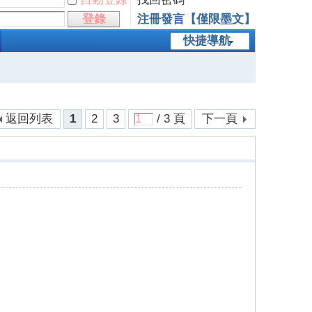
登錄
注冊發言【僅限墨文】
快捷導航
返回列表
1
2
3
/ 3 頁
下一頁