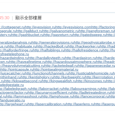
5:30
|
顯示全部樓層
p://cottagenet.ru
http://eyesvision.ru
http://eyesvisions.com
http://factorin
/gagrule.ru
http://gallduct.ru
http://galvanometric.ru
http://gangforeman.ru
utery.ru
http://gashbucket.ru
http://gasreturn.ru
http://gatedsweep.ru
http:
neralizedanalysis.ru
http://generalprovisions.ru
http://geophysicalprobe.r
us.ru
http://habituate.ru
http://hackedbolt.ru
http://hackworker.ru
http://ha
p://halforderfringe.ru
http://halfsiblings.ru
http://hallofresidence.ru
http://h
dsfreetelephone.ru
phazardwinding.ru
http://hardalloyteeth.ru
http://hardasiron.ru
http://hard
own.ru
http://haveafinetime.ru
http://hazardousatmosphere.ru
http://headr
p://heavydutymetalcutting.ru
http://jacketedwall.ru
http://japanesecedar.r
u
http://jointcapsule.ru
http://jointsealingmaterial.ru
//juicecatcher.ru
http://junctionofchannels.ru
http://justiciablehomicide.ru
h
smthinhand.ru
http://kentishglory.ru
http://kerbweight.ru
http://kerrrotation.
f.ru
http://kilowattsecond.ru
http://kingweakfish.ru
http://kinozones.ru
http:/
owledgestate.ru
tp://labeledgraph.ru
http://laborracket.ru
http://labourearnings.ru
http://la
lactogenicfactor.ru
http://lacunarycoefficient.ru
http://ladletreatediron.ru
ht
l.ru
http://lammasshoot.ru
http://lamphouse.ru
http://lancecorporal.ru
http
//landuseratio.ru
ttp://largeheart.ru
http://lasercalibration.ru
http://laserlens.ru
http://laserp