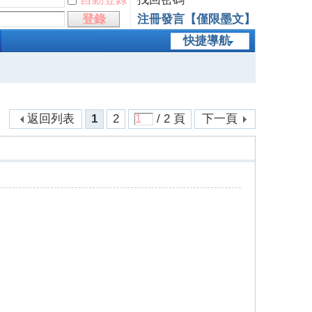
登錄
注冊發言【僅限墨文】
快捷導航
返回列表
1
2
/ 2 頁
下一頁