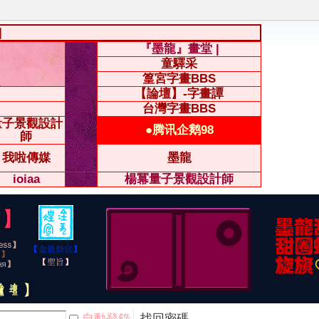
|
『墨龍』畫堂 |
童驛采
篁宮字畫BBS
【論壇】-字畫譚
台灣字畫BBS
量子景觀設計
●腾讯企鹅98
師
我啦傳媒
墨龍
ioiaa
楊冪量子景觀設計師
自動登錄
找回密碼