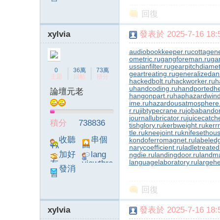
息
poke}
回復
xylvia
發表於 2025-7-16 18:5
audiobookkeeper.ru
cottagene
ometric.ru
gangforeman.ru
ga
ussianfilter.ru
gearpitchdiamet
0
36萬
73萬
geartreating.ru
generalizedana
主題
回帖
積分
hackedbolt.ru
hackworker.ru
h
u
handcoding.ru
handportedhe
論壇元老
hangonpart.ru
haphazardwind
ime.ru
hazardousatmosphere
r.ru
jibtypecrane.ru
jobabando
journallubricator.ru
juicecatch
積分
738836
tishglory.ru
kerbweight.ru
kerrr
tle.ru
kneejoint.ru
knifesethous
收聽
串個
kondoferromagnet.ru
labeled
narycoefficient.ru
ladletreated
TA
門
加好
lang
ngdie.ru
landingdoor.ru
landma
languagelaboratory.ru
largehe
友
viewthre
發消
ad_left_
息
poke}
回復
xylvia
發表於 2025-7-16 18:5