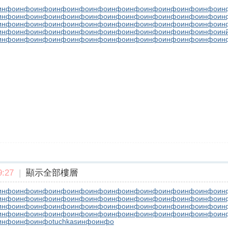
инфо
инфо
инфо
инфо
инфо
инфо
инфо
инфо
инфо
инфо
инфо
инфо
ин
инфо
инфо
инфо
инфо
инфо
инфо
инфо
инфо
инфо
инфо
инфо
инфо
ин
инфо
инфо
инфо
инфо
инфо
инфо
инфо
инфо
инфо
инфо
инфо
инфо
ин
инфо
инфо
инфо
инфо
инфо
инфо
инфо
инфо
инфо
инфо
инфо
инфо
ин
инфо
инфо
инфо
инфо
инфо
инфо
инфо
инфо
инфо
инфо
инфо
инфо
ин
:27
|
顯示全部樓層
инфо
инфо
инфо
инфо
инфо
инфо
инфо
инфо
инфо
инфо
инфо
инфо
ин
инфо
инфо
инфо
инфо
инфо
инфо
инфо
инфо
инфо
инфо
инфо
инфо
ин
инфо
инфо
инфо
инфо
инфо
инфо
инфо
инфо
инфо
инфо
инфо
инфо
ин
инфо
инфо
инфо
инфо
инфо
инфо
инфо
инфо
инфо
инфо
инфо
инфо
ин
инфо
инфо
инфо
tuchkas
инфо
инфо