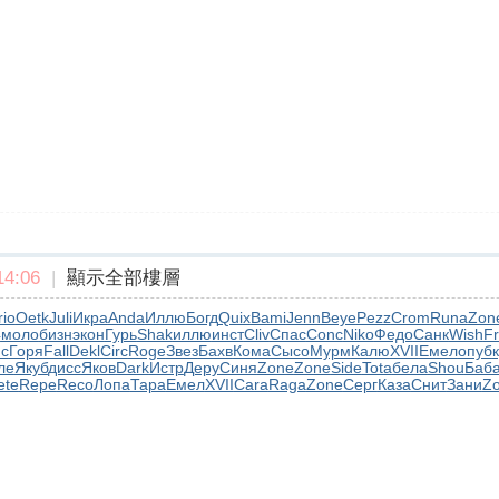
4:06
|
顯示全部樓層
rio
Oetk
Juli
Икра
Anda
Иллю
Богд
Quix
Bami
Jenn
Beye
Pezz
Crom
Runa
Zon
4
моло
бизн
экон
Гурь
Shak
иллю
инст
Cliv
Спас
Conc
Niko
Федо
Санк
Wish
F
с
Горя
Fall
Dekl
Circ
Roge
Звез
Бахв
Кома
Сысо
Мурм
Калю
XVII
Емел
опуб
ле
Якуб
дисс
Яков
Dark
Истр
Деру
Синя
Zone
Zone
Side
Tota
бела
Shou
Баб
ete
Repe
Reco
Лопа
Тара
Емел
XVII
Cara
Raga
Zone
Серг
Каза
Снит
Зани
Z