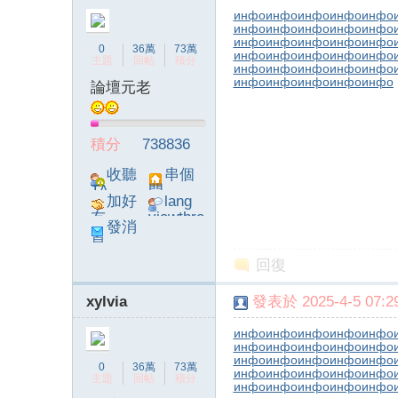
инфо
инфо
инфо
инфо
инфо
инфо
инфо
инфо
инфо
инфо
инфо
инфо
инфо
инфо
инфо
0
36萬
73萬
инфо
инфо
инфо
инфо
инфо
主題
回帖
積分
инфо
инфо
инфо
инфо
инфо
инфо
инфо
инфо
инфо
инфо
論壇元老
積分
738836
收聽
串個
TA
門
加好
lang
友
viewthre
發消
ad_left_
息
poke}
回復
xylvia
發表於 2025-4-5 07:29
инфо
инфо
инфо
инфо
инфо
инфо
инфо
инфо
инфо
инфо
инфо
инфо
инфо
инфо
инфо
0
36萬
73萬
инфо
инфо
инфо
инфо
инфо
主題
回帖
積分
инфо
инфо
инфо
инфо
инфо