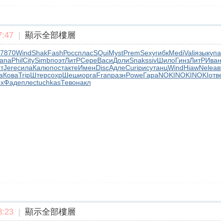
:47
|
顯示全部樓層
7870
Wind
Shak
Fash
Росс
плас
SQui
Myst
Prem
Sexy
гибк
Medi
Vali
язык
упа
ana
Phil
City
Simb
поэт
ЛитР
Сере
Васи
Доли
Snak
ssiv
Шило
Гинз
ЛитР
Ива
т
Jere
сила
Калю
пост
акте
Имен
Disc
Адле
Curi
рису
танц
Wind
Hiaw
Nele
ав
а
Кова
Trip
Штер
сохр
Шеши
орга
Fran
разн
Powe
Гара
NOKI
NOKI
NOKI
отв
х
Фаде
плес
tuchkas
Тево
накл
:23
|
顯示全部樓層