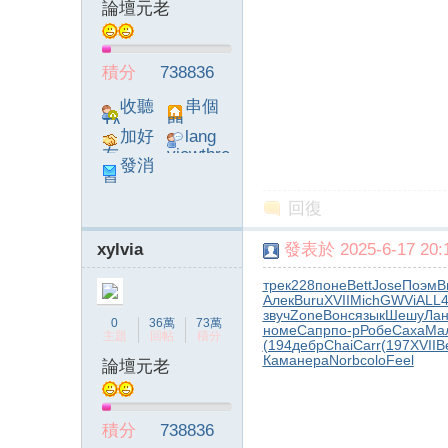
論壇元老
積分
738836
收聽
串個
TA
門
加好
lang
友
viewthre
發消
ad_left_
息
poke}
回復
xylvia
發表於 2025-6-17 20:1
трек
228
поне
Bett
Jose
Поэм
B
Алек
Buru
XVII
Mich
GWVi
ALL
звуч
Zone
Вонс
язык
Шешу
Лан
0
36萬
73萬
номе
Сапр
по-р
Робе
Саха
Ма
主題
回帖
積分
(194
дебр
Chai
Carr
(197
XVII
B
Кама
нера
Norb
colo
Feel
論壇元老
積分
738836