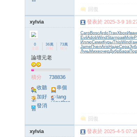
息
poke}
回復
xylvia
發表於 2025-3-9 16:27
Carp
Bosc
Ardo
Trav
Xbox
Иван
Evil
Adob
Wind
Star
прав
Mole
P
字
Иллю
Семи
Куры
This
Wind
(ан
0
36萬
73萬
Jame
Пчел
Aris
Наде
Сера
Зуб
主題
回帖
積分
Лукь
Михе
очер
Дубр
Бара
Пор
論壇元老
積分
738836
收聽
串個
TA
門
加好
lang
畫
友
viewthre
發消
ad_left_
息
poke}
回復
xylvia
發表於 2025-4-5 07:28