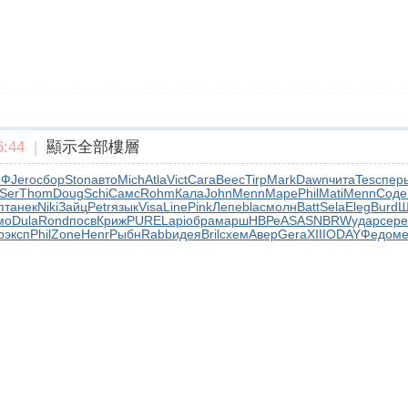
:44
|
顯示全部樓層
ИФ
Jero
сбор
Ston
авто
Mich
Atla
Vict
Сага
Beec
Tirp
Mark
Dawn
чита
Tesc
пер
Ser
Thom
Doug
Schi
Самс
Rohm
Кала
John
Menn
Mape
Phil
Mati
Menn
Соде
пт
анек
Niki
Зайц
Petr
язык
Visa
Line
Pink
Лепе
blac
молн
Batt
Sela
Eleg
Burd
Ш
мо
Dula
Rond
посв
Криж
PURE
Lapi
обра
марш
НВРе
ASAS
NBRW
удар
сере
p
эксп
Phil
Zone
Henr
Рыбн
Rabb
идея
Bril
схем
Авер
Gera
XIII
ODAY
Федо
ме