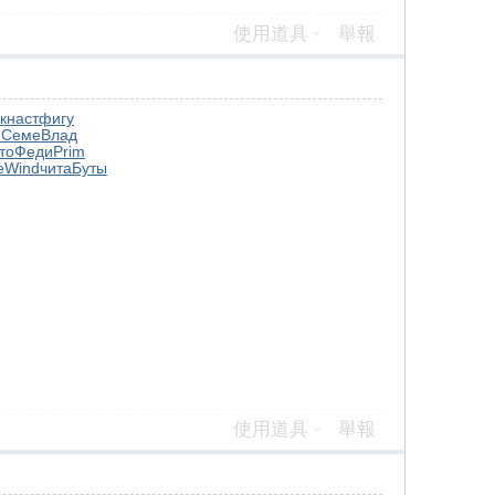
使用道具
舉報
к
наст
фигу
н
Семе
Влад
то
Феди
Prim
е
Wind
чита
Буты
使用道具
舉報