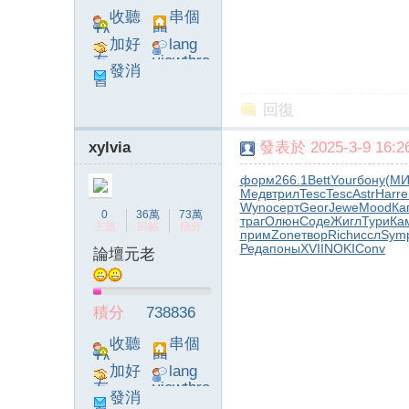
收聽
串個
TA
門
加好
lang
友
viewthre
發消
ad_left_
息
poke}
回復
xylvia
發表於 2025-3-9 16:26
系
форм
266.1
Bett
Your
бону
(М
Медв
трил
Tesc
Tesc
Astr
Harr
e
Wyno
серт
Geor
Jewe
Mood
Ка
0
36萬
73萬
траг
Олюн
Соде
Жигл
Тури
Ка
主題
回帖
積分
прим
Zone
твор
Rich
иссл
Sym
Реда
поны
XVII
NOKI
Conv
論壇元老
積分
738836
統
收聽
串個
TA
門
加好
lang
友
viewthre
發消
ad_left_