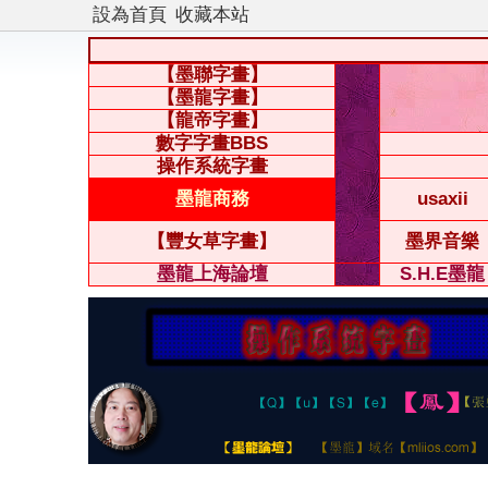
設為首頁
收藏本站
【墨聯字畫】
【墨龍字畫】
【龍帝字畫】
數字字畫BBS
操作系統字畫
墨龍商務
usaxii
【豐女草字畫】
墨界音樂
墨龍上海論壇
S.H.E墨龍