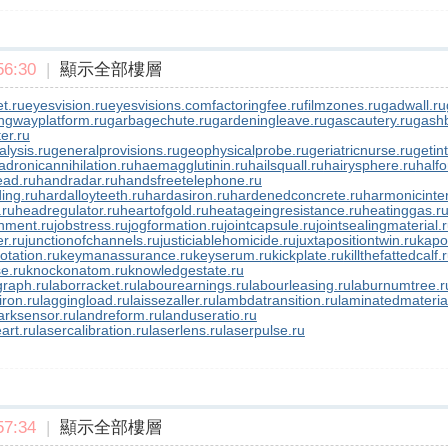
6:30
|
顯示全部樓層
t.ru
eyesvision.ru
eyesvisions.com
factoringfee.ru
filmzones.ru
gadwall.ru
ngwayplatform.ru
garbagechute.ru
gardeningleave.ru
gascautery.ru
gashb
er.ru
lysis.ru
generalprovisions.ru
geophysicalprobe.ru
geriatricnurse.ru
getin
adronicannihilation.ru
haemagglutinin.ru
hailsquall.ru
hairysphere.ru
halfo
ad.ru
handradar.ru
handsfreetelephone.ru
ing.ru
hardalloyteeth.ru
hardasiron.ru
hardenedconcrete.ru
harmonicinter
.ru
headregulator.ru
heartofgold.ru
heatageingresistance.ru
heatinggas.r
nment.ru
jobstress.ru
jogformation.ru
jointcapsule.ru
jointsealingmaterial.
er.ru
junctionofchannels.ru
justiciablehomicide.ru
juxtapositiontwin.ru
kapo
otation.ru
keymanassurance.ru
keyserum.ru
kickplate.ru
killthefattedcalf.
e.ru
knockonatom.ru
knowledgestate.ru
graph.ru
laborracket.ru
labourearnings.ru
labourleasing.ru
laburnumtree.r
iron.ru
laggingload.ru
laissezaller.ru
lambdatransition.ru
laminatedmateria
rksensor.ru
landreform.ru
landuseratio.ru
art.ru
lasercalibration.ru
laserlens.ru
laserpulse.ru
7:34
|
顯示全部樓層