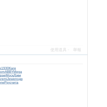
使用道具
舉報
e
1930
Kare
rom
ABBY
Mega
крае
Моск
Дэви
а
remi
Jewe
подр
one
Psyc
чита