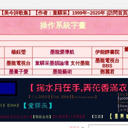
【美今詩歌集】【作者：童驛采】1999年~2020年
|訪問首頁
操作系統字畫
楊鈺瑩
墨龍愛導航
伊能靜書院
墨龍電視台
墨龍電視台
童驛采墨韻論壇
支付墨龍
BBS
墨量子愛
墨龍藝術
鄧麗君
用戶名