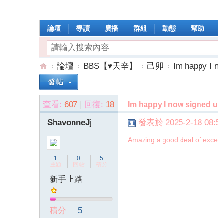
論壇
導讀
廣播
群組
動態
幫助
論壇
BBS【♥天辛】
己卯
Im happy I 
查看:
607
|
回復:
18
Im happy I now signed 
操
»
›
›
›
ShavonneJj
發表於 2025-2-18 08:5
Amazing a good deal of excel
1
0
5
主題
回帖
積分
新手上路
作
積分
5