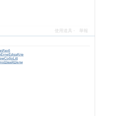
使用道具
舉報
е
Изоб
и
Erne
Edga
Krie
ем
Собо
Litt
ms
Швай
Шели