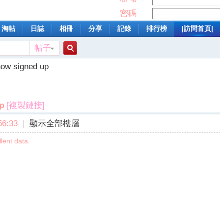
密碼
淘帖
日誌
相冊
分享
記錄
排行榜
|訪問首頁|
帖子
搜
now signed up
索
[複製鏈接]
up
6:33
|
顯示全部樓層
lent data.