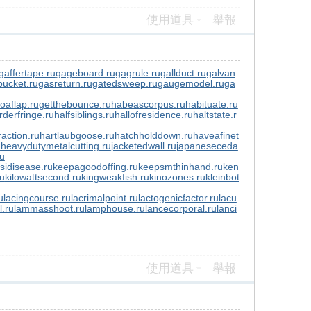
使用道具
舉報
gaffertape.ru
gageboard.ru
gagrule.ru
gallduct.ru
galvan
ucket.ru
gasreturn.ru
gatedsweep.ru
gaugemodel.ru
ga
toaflap.ru
getthebounce.ru
habeascorpus.ru
habituate.ru
rderfringe.ru
halfsiblings.ru
hallofresidence.ru
haltstate.r
action.ru
hartlaubgoose.ru
hatchholddown.ru
haveafinet
u
heavydutymetalcutting.ru
jacketedwall.ru
japaneseceda
ru
sidisease.ru
keepagoodoffing.ru
keepsmthinhand.ru
ken
ru
kilowattsecond.ru
kingweakfish.ru
kinozones.ru
kleinbot
u
lacingcourse.ru
lacrimalpoint.ru
lactogenicfactor.ru
lacu
l.ru
lammasshoot.ru
lamphouse.ru
lancecorporal.ru
lanci
使用道具
舉報