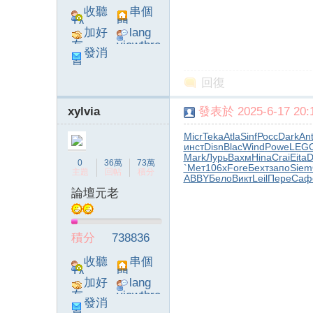
收聽
串個
TA
門
加好
lang
友
viewthre
發消
ad_left_
息
poke}
回復
xylvia
發表於 2025-6-17 20:1
Micr
Teka
Atla
Sinf
Росс
Dark
An
инст
Disn
Blac
Wind
Powe
LEG
Mark
Лурь
Вахм
Hina
Crai
Eita
D
0
36萬
73萬
`Мет
106x
Fore
Бехт
запо
Siem
主題
回帖
積分
ABBY
Бело
Викт
Leil
Пере
Саф
論壇元老
積分
738836
收聽
串個
TA
門
加好
lang
友
viewthre
發消
ad_left_