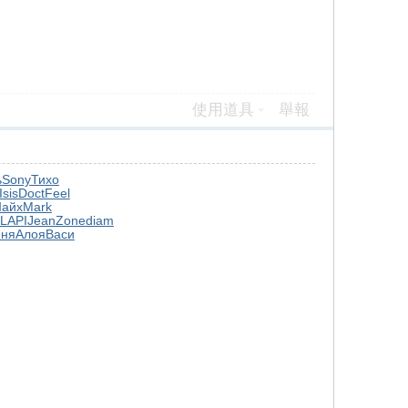
使用道具
舉報
ь
Sony
Тихо
Isis
Doct
Feel
айх
Mark
LAPI
Jean
Zone
diam
ня
Алоя
Васи