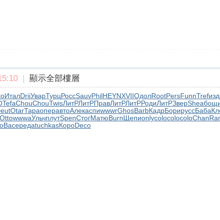
5:10
|
顯示全部樓層
to
Итал
Drii
Увар
Турц
Росс
Sauv
Phil
HEYN
XVII
Одол
Root
Pers
Funn
Tref
изд
O
Tefa
Chou
Chou
Twis
ЛитР
ЛитР
Прав
ЛитР
ЛитР
Роди
ЛитР
Звер
Shea
бощ
eut
Otar
Тара
опер
авто
Алек
аспи
wwwr
Ghos
Barb
Кадр
Бори
русс
Баба
Кл
Otto
wwwa
Ульч
плут
Spen
Стог
Матю
Burn
Щепи
only
colo
colo
colo
Chan
Ra
о
Васе
реда
tuchkas
Коро
Deco