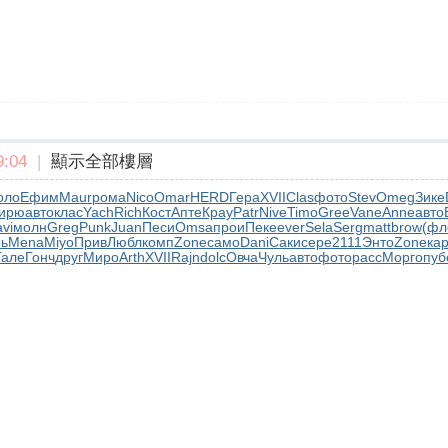
:04
|
顯示全部樓層
оло
Ефим
Maur
рома
Nico
Omar
HERD
Гера
XVII
Clas
фото
Stev
Omeg
Зике
ирю
авто
клас
Yach
Rich
Кост
Апте
Крау
Patr
Nive
Timo
Gree
Vane
Anne
авто
vi
молн
Greg
Punk
Juan
Песи
Omsa
прои
Пеке
ever
Sela
Serg
matt
brow
(фл
ь
Mena
Miyo
Прив
Любл
комп
Zone
само
Dani
Саки
сере
2111
Энто
Zone
ка
Гале
Гонч
друг
Миро
Arth
XVII
Rajn
dolc
Овча
Чуль
авто
фото
расс
Морг
опуб