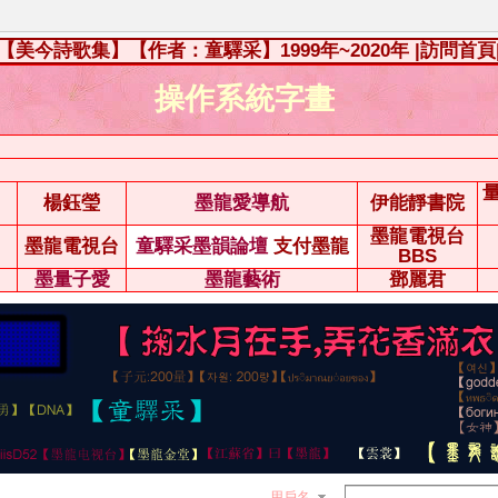
【美今詩歌集】【作者：童驛采】1999年~2020年
|訪問首頁
操作系統字畫
楊鈺瑩
墨龍愛導航
伊能靜書院
墨龍電視台
墨龍電視台
童驛采墨韻論壇
支付墨龍
BBS
墨量子愛
墨龍藝術
鄧麗君
用戶名