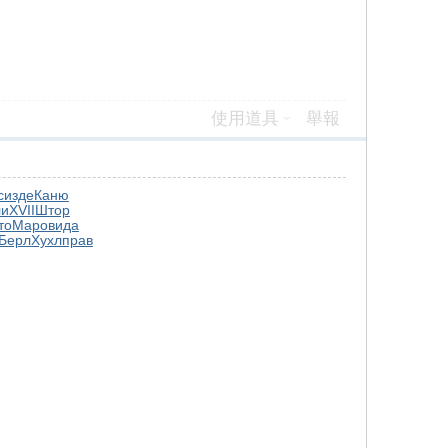
使用道具
舉報
c
изде
Каню
ли
XVII
Штор
то
Маро
вида
Берл
Хухл
прав