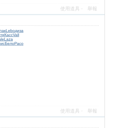
使用道具
舉報
пак
Lebo
диза
тя
Касс
Vall
le
Laza
нис
Бело
Paco
使用道具
舉報