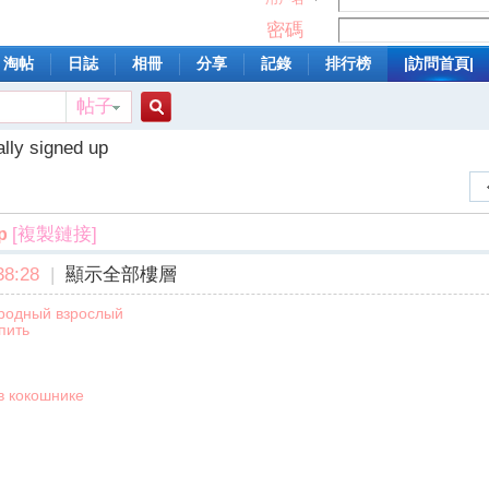
密碼
淘帖
日誌
相冊
分享
記錄
排行榜
|訪問首頁|
帖子
搜
ally signed up
索
[複製鏈接]
p
8:28
|
顯示全部樓層
ародный взрослый
пить
 в кокошнике