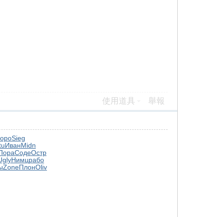
使用道具
舉報
хоро
Sieg
tu
Иван
Midn
Пора
Соде
Остр
Ugly
Нимц
рабо
ы
Zone
Плон
Oliv