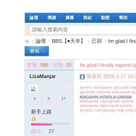
論壇
導讀
廣播
群組
動態
幫助
論壇
BBS【♥天辛】
己卯
Im glad I fin
查看:
589
|
回復:
20
Im glad I finally signed u
操
»
›
›
›
LizaManjar
發表於 2025-2-17 16:3
купить кокошник русский н
русская корона кокошник ку
кокошник купить в самаре
5
0
27
кокошник народный купить
主題
回帖
積分
кокошник взрослый купить
купить снегурочку под елку
新手上路
作
積分
27