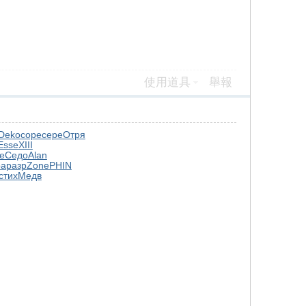
使用道具
舉報
Deko
соре
сере
Отря
Esse
XIII
е
Седо
Alan
ра
разр
Zone
PHIN
стих
Медв