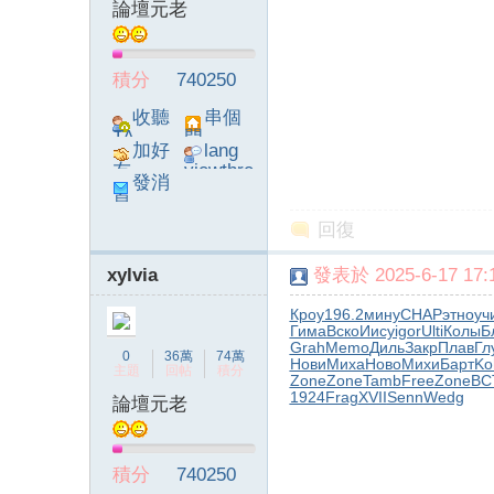
論壇元老
積分
740250
收聽
串個
TA
門
加好
lang
友
viewthre
發消
ad_left_
息
poke}
回復
xylvia
發表於 2025-6-17 17:1
Кроу
196.2
мину
CHAP
этно
уч
Гима
Вско
Иису
igor
Ulti
Колы
Б
Grah
Memo
Диль
Закр
Плав
Гл
0
36萬
74萬
Нови
Миха
Ново
Михи
Барт
Ko
主題
回帖
積分
Zone
Zone
Tamb
Free
Zone
ВС
1924
Frag
XVII
Senn
Wedg
論壇元老
積分
740250