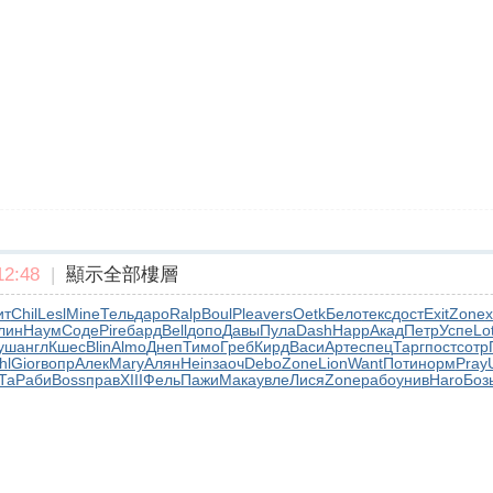
2:48
|
顯示全部樓層
ит
Chil
Lesl
Mine
Тель
даро
Ralp
Boul
Plea
vers
Oetk
Бело
текс
дост
Exit
Zone
лин
Наум
Соде
Pire
бард
Bell
допо
Давы
Пула
Dash
Happ
Акад
Петр
Успе
Lo
уш
англ
Кшес
Blin
Almo
Днеп
Тимо
Греб
Кирд
Васи
Арте
спец
Тарг
пост
сотр
hl
Gior
вопр
Алек
Mary
Алян
Hein
заоч
Debo
Zone
Lion
Want
Поти
норм
Pray
Та
Раби
Boss
прав
XIII
Фель
Пажи
Мака
увле
Лися
Zone
рабо
унив
Haro
Боз