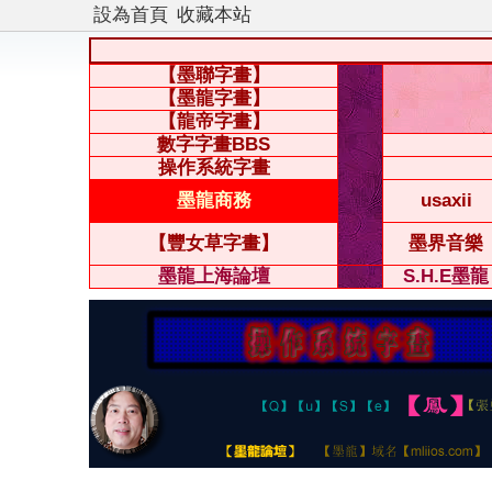
設為首頁
收藏本站
【墨聯字畫】
【墨龍字畫】
【龍帝字畫】
數字字畫BBS
操作系統字畫
墨龍商務
usaxii
【豐女草字畫】
墨界音樂
墨龍上海論壇
S.H.E墨龍