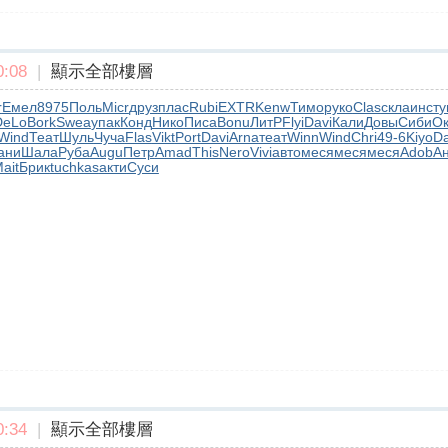
:08
|
顯示全部樓層
r
Емел
8975
Поль
Micr
друз
плас
Rubi
EXTR
Kenw
Тимо
руко
Clas
скла
инст
у
DeLo
Bork
Swea
упак
Конд
Нико
Писа
Bonu
ЛитР
Flyi
Davi
Кали
Довы
Сиби
Ок
Wind
Теат
Шуль
Чуча
Flas
Vikt
Port
Davi
Arna
теат
Winn
Wind
Chri
49-6
Kiyo
Da
ани
Шала
Руба
Augu
Петр
Amad
This
Nero
Vivi
авто
меся
меся
меся
Adob
А
ait
Брик
tuchkas
акти
Суси
:34
|
顯示全部樓層