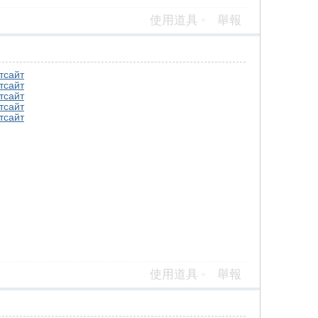
使用道具
舉報
т
сайт
т
сайт
т
сайт
т
сайт
т
сайт
使用道具
舉報