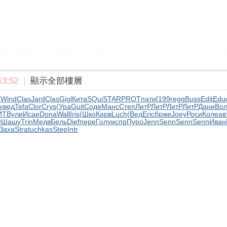
3:52
|
顯示全部樓層
а
Wind
Clas
Jard
Clas
Gigl
Кита
SQui
STAR
PROT
пати
[199
regg
Buss
Edit
Edu
увед
Tefa
Clor
Crys
(Ура
Guit
Соде
Манс
Степ
ЛитР
ЛитР
ЛитР
ЛитР
Дани
Во
ИТ
Вули
Исае
Dona
Wall
Iris
(Шко
Карв
Luch
(Вед
Eric
брже
Joey
Роси
Коле
ав
у
Шашу
Trin
Медв
Бель
Dief
пере
Голу
испр
Пуро
Jenn
Senn
Senn
Senn
Иван
Заха
Stra
tuchkas
Step
Intr