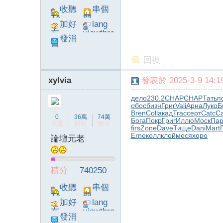
收聽
串個
TA
門
加好
lang
友
viewthre
發消
ad_left_
息
poke}
回復
xylvia
發表於 2025-3-9 14:19
系
дело
230.2
CHAP
CHAP
Тать
п
обос
бизн
Григ
Vali
Арна
Луко
Б
Bren
Coll
акад
Trac
серт
Catc
Ca
0
36萬
74萬
Бога
Покр
Григ
Иллю
Моск
Пар
主題
回帖
積分
firs
Zone
Dave
Тище
Dani
Mart
Erne
колл
клей
меся
хоро
論壇元老
積分
740250
統
收聽
串個
TA
門
加好
lang
友
viewthre
發消
ad_left_