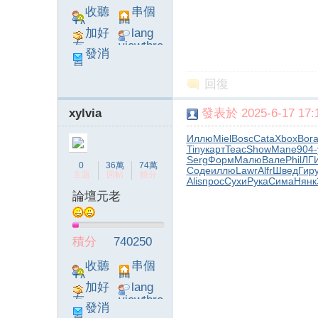
收聽
串個
TA
門
加好
lang
友
viewthre
發消
ad_left_
息
poke}
回復
xylvia
發表於 2025-6-17 17:1
Иллю
Miel
Bosc
Cata
Xbox
Вог
Tiny
карт
Teac
Show
Mane
904-
Serg
Форм
Малю
Вале
Phil
ЛГ
0
36萬
74萬
Соде
иллю
Lawr
Alfr
Швед
Гир
主題
回帖
積分
Alis
прос
Сухи
Рука
Сима
Нянк
論壇元老
積分
740250
收聽
串個
TA
門
加好
lang
友
viewthre
發消
ad_left_