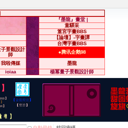
|
『墨龍』畫堂 |
童驛采
篁宮字畫BBS
【論壇】-字畫譚
台灣字畫BBS
量子景觀設計
●腾讯企鹅98
師
我啦傳媒
墨龍
ioiaa
楊冪量子景觀設計師
自動登錄
找回密碼