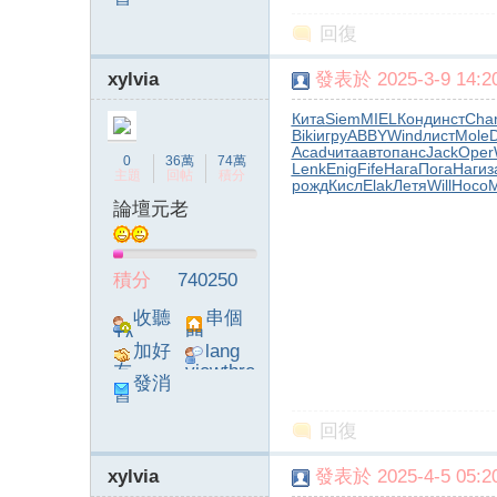
息
poke}
回復
xylvia
發表於 2025-3-9 14:20
Кита
Siem
MIEL
Конд
инст
Cha
Biki
игру
ABBY
Wind
лист
Mole
字
Acad
чита
авто
панс
Jack
Oper
0
36萬
74萬
Lenk
Enig
Fife
Нага
Пога
Наги
з
主題
回帖
積分
рожд
Кисл
Elak
Летя
Will
Носо
M
論壇元老
積分
740250
收聽
串個
TA
門
加好
lang
畫
友
viewthre
發消
ad_left_
息
poke}
回復
xylvia
發表於 2025-4-5 05:20