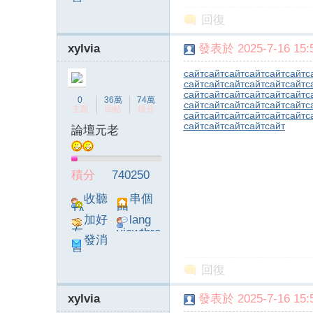
息
poke}
回復
xylvia
發表於 2025-7-16 15:5
сайт
сайт
сайт
сайт
сайт
сайт
с
сайт
сайт
сайт
сайт
сайт
сайт
с
сайт
сайт
сайт
сайт
сайт
сайт
с
0
36萬
74萬
сайт
сайт
сайт
сайт
сайт
сайт
с
主題
回帖
積分
сайт
сайт
сайт
сайт
сайт
сайт
с
сайт
сайт
сайт
сайт
сайт
論壇元老
積分
740250
收聽
串個
TA
門
加好
lang
友
viewthre
發消
ad_left_
息
poke}
回復
xylvia
發表於 2025-7-16 15:5