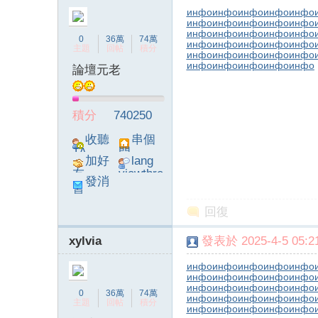
инфо
инфо
инфо
инфо
инфо
инфо
инфо
инфо
инфо
инфо
инфо
инфо
инфо
инфо
инфо
0
36萬
74萬
инфо
инфо
инфо
инфо
инфо
主題
回帖
積分
инфо
инфо
инфо
инфо
инфо
инфо
инфо
инфо
инфо
инфо
論壇元老
積分
740250
收聽
串個
TA
門
加好
lang
友
viewthre
發消
ad_left_
息
poke}
回復
xylvia
發表於 2025-4-5 05:21
инфо
инфо
инфо
инфо
инфо
инфо
инфо
инфо
инфо
инфо
инфо
инфо
инфо
инфо
инфо
0
36萬
74萬
инфо
инфо
инфо
инфо
инфо
主題
回帖
積分
инфо
инфо
инфо
инфо
инфо