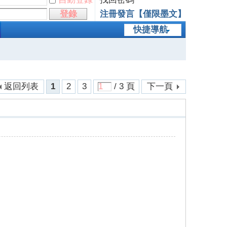
登錄
注冊發言【僅限墨文】
快捷導航
返回列表
1
2
3
/ 3 頁
下一頁