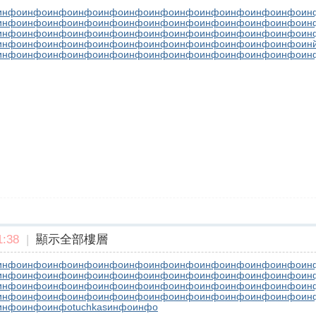
инфо
инфо
инфо
инфо
инфо
инфо
инфо
инфо
инфо
инфо
инфо
инфо
ин
инфо
инфо
инфо
инфо
инфо
инфо
инфо
инфо
инфо
инфо
инфо
инфо
ин
инфо
инфо
инфо
инфо
инфо
инфо
инфо
инфо
инфо
инфо
инфо
инфо
ин
инфо
инфо
инфо
инфо
инфо
инфо
инфо
инфо
инфо
инфо
инфо
инфо
ин
инфо
инфо
инфо
инфо
инфо
инфо
инфо
инфо
инфо
инфо
инфо
инфо
ин
:38
|
顯示全部樓層
инфо
инфо
инфо
инфо
инфо
инфо
инфо
инфо
инфо
инфо
инфо
инфо
ин
инфо
инфо
инфо
инфо
инфо
инфо
инфо
инфо
инфо
инфо
инфо
инфо
ин
инфо
инфо
инфо
инфо
инфо
инфо
инфо
инфо
инфо
инфо
инфо
инфо
ин
инфо
инфо
инфо
инфо
инфо
инфо
инфо
инфо
инфо
инфо
инфо
инфо
ин
инфо
инфо
инфо
tuchkas
инфо
инфо