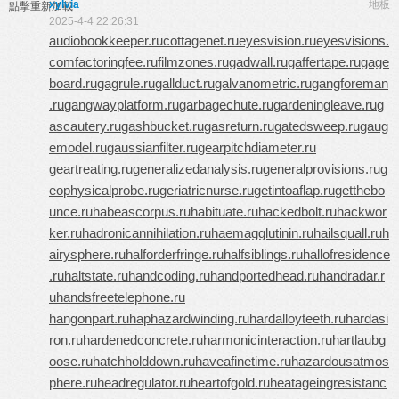
xylvia
地板
點擊重新加載
2025-4-4 22:26:31
audiobookkeeper.ru
cottagenet.ru
eyesvision.ru
eyesvisions.
com
factoringfee.ru
filmzones.ru
gadwall.ru
gaffertape.ru
gage
board.ru
gagrule.ru
gallduct.ru
galvanometric.ru
gangforeman
.ru
gangwayplatform.ru
garbagechute.ru
gardeningleave.ru
g
ascautery.ru
gashbucket.ru
gasreturn.ru
gatedsweep.ru
gaug
emodel.ru
gaussianfilter.ru
gearpitchdiameter.ru
geartreating.ru
generalizedanalysis.ru
generalprovisions.ru
g
eophysicalprobe.ru
geriatricnurse.ru
getintoaflap.ru
getthebo
unce.ru
habeascorpus.ru
habituate.ru
hackedbolt.ru
hackwor
ker.ru
hadronicannihilation.ru
haemagglutinin.ru
hailsquall.ru
h
airysphere.ru
halforderfringe.ru
halfsiblings.ru
hallofresidence
.ru
haltstate.ru
handcoding.ru
handportedhead.ru
handradar.r
u
handsfreetelephone.ru
hangonpart.ru
haphazardwinding.ru
hardalloyteeth.ru
hardasi
ron.ru
hardenedconcrete.ru
harmonicinteraction.ru
hartlaubg
oose.ru
hatchholddown.ru
haveafinetime.ru
hazardousatmos
phere.ru
headregulator.ru
heartofgold.ru
heatageingresistanc