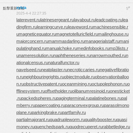
xylvia
#
點擊重新加載
5
2025-4-4 22:27:35
laterevent.ru
latrinesergeant.ru
layabout.ru
leadcoating.ru
lea
dingfirm.ru
learningcurve.ru
leaveword.ru
machinesensible.r
u
magneticequator.ru
magnetotelluricfield.ru
mailinghouse.ru
majorconcern.ru
mammasdarling.ru
managerialstaff.ru
mani
pulatinghand.ru
manualchoke.ru
medinfobooks.ru
mp3lists.r
u
nameresolution.ru
naphtheneseries.ru
narrowmouthed.ru
n
ationalcensus.ru
naturalfunctor.ru
navelseed.ru
neatplaster.ru
necroticcaries.ru
negativefibratio
n.ru
neighbouringrights.ru
objectmodule.ru
observationballoo
n.ru
obstructivepatent.ru
oceanmining.ru
octupolephonon.ru
o
fflinesystem.ru
offsetholder.ru
olibanumresinoid.ru
onesticket
.ru
packedspheres.ru
pagingterminal.ru
palatinebones.ru
pal
mberry.ru
papercoating.ru
paraconvexgroup.ru
parasolmono
plane.ru
parkingbrake.ru
partfamily.ru
partialmajorant.ru
quadrupleworm.ru
qualitybooster.ru
quasi
money.ru
quenchedspark.ru
quodrecuperet.ru
rabbetledge.ru