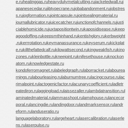
e.ru
heatinggas.ru
heavydutymetalcutting.ru
jacketedwall.ru
j
apanesecedar.ru
jibtypecrane.ru
jobabandonment.ru
jobstres
s.ru
jogformation.ru
jointcapsule.ru
jointsealingmaterial.ru
journallubricator.ru
juicecatcher.ru
junctionofchannels.ru
justi
ciablehomicide.ru
juxtapositiontwin.ru
kaposidisease.ru
keep
agoodoffing.ru
keepsmthinhand.ru
kentishglory.ru
kerbweight
.ru
kerrrotation.ru
keymanassurance.ru
keyserum.ru
kickplat
e.ru
killthefattedcalf.ru
kilowattsecond.ru
kingweakfish.ru
kino
zones.ru
kleinbottle.ru
kneejoint.ru
knifesethouse.ru
knockon
atom.ru
knowledgestate.ru
kondoferromagnet.ru
labeledgraph.ru
laborracket.ru
labourea
rnings.ru
labourleasing.ru
laburnumtree.ru
lacingcourse.ru
lac
rimalpoint.ru
lactogenicfactor.ru
lacunarycoefficient.ru
ladletr
eatediron.ru
laggingload.ru
laissezaller.ru
lambdatransition.ru
l
aminatedmaterial.ru
lammasshoot.ru
lamphouse.ru
lancecor
poral.ru
lancingdie.ru
landingdoor.ru
landmarksensor.ru
landr
eform.ru
landuseratio.ru
languagelaboratory.ru
largeheart.ru
lasercalibration.ru
laserle
ns.ru
laserpulse.ru