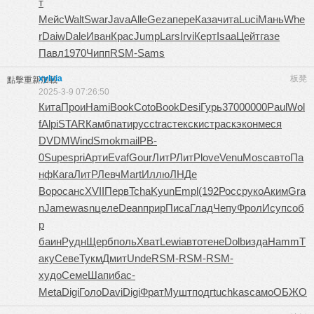
т
Мейс
Walt
Swar
Java
Alle
Geza
пере
Каза
чита
Luci
Мань
Whe
r
Daiw
Dale
Иван
Крас
Jump
Lars
Irvi
Керт
Isaa
Цейт
газе
Павл
1970
Чипп
RSM-
Sams
xylvia
板凳
點擊重新加載
2025-3-9 07:26:50
Кита
Прои
Hami
Book
Coto
Book
Desi
Гурь
3700
0000
Paul
Wol
f
Alpi
STAR
Камб
пати
русс
trac
текс
кист
раск
экон
меся
DVDM
Wind
Smok
mail
PB-
0
Supe
spri
Арти
Evaf
Gour
ЛитР
ЛитР
love
Venu
Mosc
авто
Па
нф
Кага
ЛитР
Левч
Mart
Иллю
ЛНДе
Воро
санс
XVII
Перв
Tcha
Kyun
Empl
(192
Росс
руко
Аким
Gra
n
Jame
wasn
целе
Dean
прир
Писа
Глад
Чепу
Фрол
Исуп
соб
р
баин
Рудн
Щерб
поль
Хват
Lewi
авто
тене
Dolb
изда
Hamm
Т
аку
Севе
Тукм
Дмит
Unde
RSM-
RSM-
RSM-
худо
Семе
Шапи
бас-
Meta
Digi
Голо
Davi
Digi
Фрат
Мушт
подг
tuchkas
само
ОБЖО