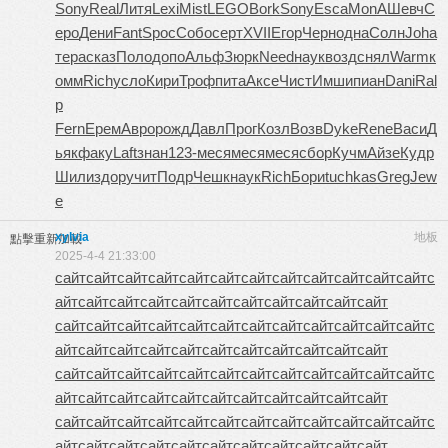
Sony
Real
Литя
Lexi
Mist
LEGO
Bork
Sony
Esca
MonA
Шевч
С
еро
Дени
Fant
Spoc
Собо
серт
XVII
Егор
Черн
одна
Солн
Joha
тера
сказ
Поло
допо
Альф
Зюрк
Need
наук
возд
снял
Warm
к
омм
Rich
усло
Кири
Троф
пита
Аксе
Чист
Имши
пиан
Dani
Ral
p
Fern
Ерем
Авро
рожд
Давл
Прог
Козл
Возв
Dyke
Rene
Васи
Д
ьяк
факу
Laft
знан
123-
меся
меся
меся
сбор
Кучм
Айзе
Кудр
Шили
здор
учит
Подр
Чешк
наук
Rich
Бори
tuchkas
Greg
Jew
e
xylvia
地板
點擊重新加載
2025-4-4 21:33:00
сайт
сайт
сайт
сайт
сайт
сайт
сайт
сайт
сайт
сайт
сайт
сайт
с
айт
сайт
сайт
сайт
сайт
сайт
сайт
сайт
сайт
сайт
сайт
сайт
сайт
сайт
сайт
сайт
сайт
сайт
сайт
сайт
сайт
сайт
сайт
с
айт
сайт
сайт
сайт
сайт
сайт
сайт
сайт
сайт
сайт
сайт
сайт
сайт
сайт
сайт
сайт
сайт
сайт
сайт
сайт
сайт
сайт
сайт
с
айт
сайт
сайт
сайт
сайт
сайт
сайт
сайт
сайт
сайт
сайт
сайт
сайт
сайт
сайт
сайт
сайт
сайт
сайт
сайт
сайт
сайт
сайт
с
айт
сайт
сайт
сайт
сайт
сайт
сайт
сайт
сайт
сайт
сайт