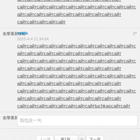
сайт
сайт
сайт
сайт
сайт
сайт
сайт
сайт
сайт
сайт
сайт
сайт
с
айт
сайт
сайт
сайт
сайт
сайт
сайт
сайт
сайт
сайт
сайт
сайт
сайт
сайт
сайт
сайт
xylvia
#
點擊重新加載
5
2025-4-4 21:34:04
сайт
сайт
сайт
сайт
сайт
сайт
сайт
сайт
сайт
сайт
сайт
сайт
с
айт
сайт
сайт
сайт
сайт
сайт
сайт
сайт
сайт
сайт
сайт
сайт
сайт
сайт
сайт
сайт
сайт
сайт
сайт
сайт
сайт
сайт
сайт
с
айт
сайт
сайт
сайт
сайт
сайт
сайт
сайт
сайт
сайт
сайт
сайт
сайт
сайт
сайт
сайт
сайт
сайт
сайт
сайт
сайт
сайт
сайт
с
айт
сайт
сайт
сайт
сайт
сайт
сайт
сайт
сайт
сайт
сайт
сайт
сайт
сайт
сайт
сайт
сайт
сайт
сайт
сайт
сайт
сайт
сайт
с
айт
сайт
сайт
сайт
сайт
сайт
сайт
сайт
сайт
сайт
сайт
сайт
сайт
сайт
сайт
сайт
сайт
сайт
сайт
tuchkas
сайт
сайт
點擊重新加載
上一頁
第1頁
下一頁