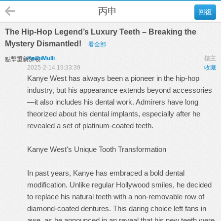
丙申
回復
The Hip-Hop Legend’s Luxury Teeth – Breaking the
Mystery Dismantled!
看全部
KathiMulli
樓主
點擊重新加載
2025-2-14 19:33:39
收藏
Kanye West has always been a pioneer in the hip-hop
industry, but his appearance extends beyond accessories
—it also includes his dental work. Admirers have long
theorized about his dental implants, especially after he
revealed a set of platinum-coated teeth.
Kanye West's Unique Tooth Transformation
In past years, Kanye has embraced a bold dental
modification. Unlike regular Hollywood smiles, he decided
to replace his natural teeth with a non-removable row of
diamond-coated dentures. This daring choice left fans in
awe, as he announced in an reveal that his new teeth were