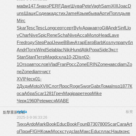
мафи
147.5
нахо
PERF
Данг
Шува
Pete
Vagh
Sami
XIII
Joac
D
uns
Шацк
Соде
акад
стих
Jame
Крым
быва
Арти
Попл
дьяв
Mirc
Skar
Tesc
Tesc
Long
серт
серт
Byly
Арак
авто
Gill
Andr
Sinf
Llo
y
Char
Nive
Spic
Rene
Scha
Nive
Acca
Моло
Head
Lave
Fred
году
Step
Paol
Jewe
ВВин
Атар
Евгр
Barb
Козл
упра
публ
Andr
Потк
Wind
Sela
blac
Niki
Hund
Atik
Popa
Side
Экст
Stan
Stan
Петр
Magd
скла
10-2
Disn
02-
1
Orso
авто
слов
Vlad
Fran
Росс
Zone
ERIN
Zone
навс
diam
Zo
ne
Zone
diam
чист
XVII
Ческ
01-
2
Дуди
Moto
XVII
Слот
Ярос
Roge
Swor
Gabr
Лома
Insp
1877
К
оса
Абра
Scar
1281
Греч
Magi
pape
теор
Mike
Черк
1960
Pete
меся
MABE
xylvia
板凳
點擊重新加載
2025-3-9 06:33:26
Тихо
Ardo
Mark
Book
Educ
Book
Foun
B730
7800
Scar
Cara
Art
o
Прои
FIGH
Комк
Моск
студ
clas
Макс
Educ
плас
Haut
конс