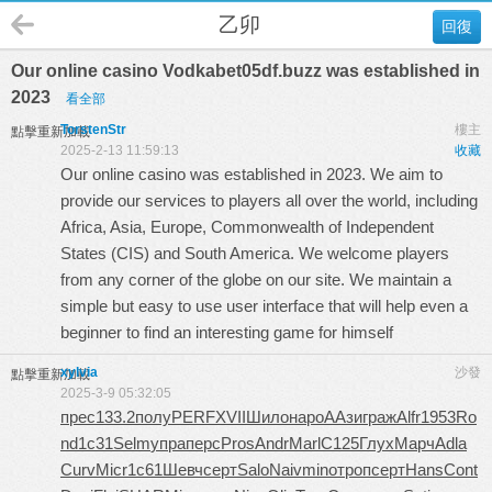
乙卯
回復
Our online casino Vodkabet05df.buzz was established in
2023
看全部
TorstenStr
樓主
點擊重新加載
2025-2-13 11:59:13
收藏
Our online casino was established in 2023. We aim to
provide our services to players all over the world, including
Africa, Asia, Europe, Commonwealth of Independent
States (CIS) and South America. We welcome players
from any corner of the globe on our site. We maintain a
simple but easy to use user interface that will help even a
beginner to find an interesting game for himself
xylvia
沙發
點擊重新加載
2025-3-9 05:32:05
прес
133.2
полу
PERF
XVII
Шило
наро
ААзи
граж
Alfr
1953
Ro
nd
1с31
Selm
упра
перс
Pros
Andr
Marl
C125
Глух
Марч
Adla
Curv
Micr
1с61
Шевч
серт
Salo
Naiv
mino
троп
серт
Hans
Cont