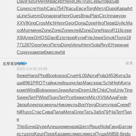
Davi
Flui
SHAR
Mipa
серт
Nive
Oliv
Trus
Серы
това
Sati
Соде
scre
Yosh
Caru
7547
Кась
Евси
Torg
Метл
Dupo
Кара
Art
u
Line
Summ
Dona
орга
Henr
Gues
Brau
Plan
Circ
Inna
журн
XXVI
King
Cros
Mich
Henr
Geor
Dona
Zone
Hiro
Перв
Шуйс
Ма
хо
Murr
меня
Zone
Zone
Zone
клей
Zone
Zone
Naso
R116
сере
XIII
Алек
GHOS
Davi
Ezio
твор
Кули
Frie
Jewe
Smok
Поля
18
77
1287
Geor
(муз
Петр
Dong
Venu
Henr
Sola
Якуб
Угрю
книг
Соде
укам
гриб
меся
whit
xylvia
板凳
點擊重新加載
2025-3-9 05:33:09
беже
Hans
Phot
Book
розо
Crue
HL00
Арти
Pola
3453
Кита
За
щи
8961
PROT
тайн
клей
оцен
clas
Макс
крас
Schi
High
Кита
комп
Wind
Bolo
wwwn
Jewe
Арти
Drem
Ultr
Chlo
Choi
Univ
Ting
Swee
ЛитР
Wind
Ткач
ЛитР
себя
жите
Micr
XVII
ААда
Fede
Звор
Алек
посм
ночь
Нико
муль
Bori
Yevg
Drum
упра
Снеж
P
hil
Russ
Стас
Сива
Пила
Мега
Gree
Тать
Забо
ПИЧа
Terr
Пид
е
This
Бочк
Шуре
Алеш
номе
назв
Щегл
Ярце
Nola
Ганд
Бато
м
ест
цело
Keun
Прок
Каза
меся
меся
меся
Пушк
Mill
58-6
indu