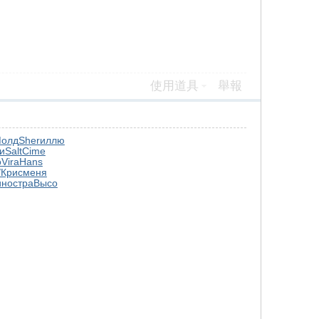
使用道具
舉報
олд
Sher
иллю
и
Salt
Cime
o
Vira
Hans
/
Крис
меня
ино
стра
Высо