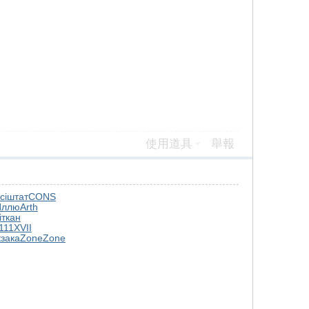
使用道具
舉報
ci
штат
CONS
Иллю
Arth
i
ткан
111
XVII
к
зака
Zone
Zone