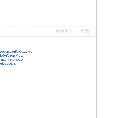
使用道具
舉報
Neus
пазл
Каба
демо
Небл
Степ
Меся
стра
Чиче
песе
е
Воро
Dani