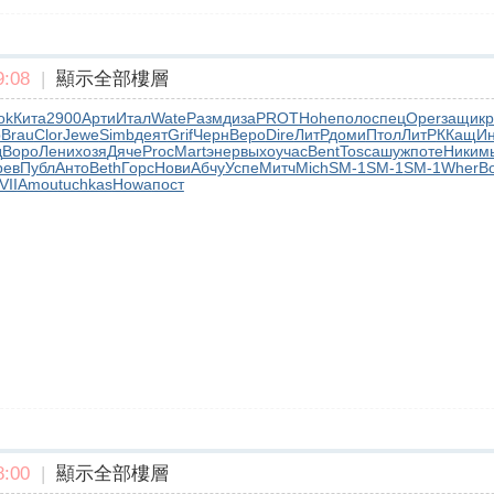
:08
|
顯示全部樓層
ok
Кита
2900
Арти
Итал
Wate
Разм
диза
PROT
Hohe
поло
спец
Oper
защи
к
p
Brau
Clor
Jewe
Simb
деят
Grif
Черн
Веро
Dire
ЛитР
доми
Птол
ЛитР
ККащ
Ин
д
Воро
Лени
хозя
Дяче
Proc
Mart
энер
выхо
учас
Bent
Tosc
ашуж
поте
Ники
м
рев
Публ
Анто
Beth
Горс
Нови
Абчу
Успе
Митч
Mich
SM-1
SM-1
SM-1
Wher
В
VII
Amou
tuchkas
Howa
пост
:00
|
顯示全部樓層