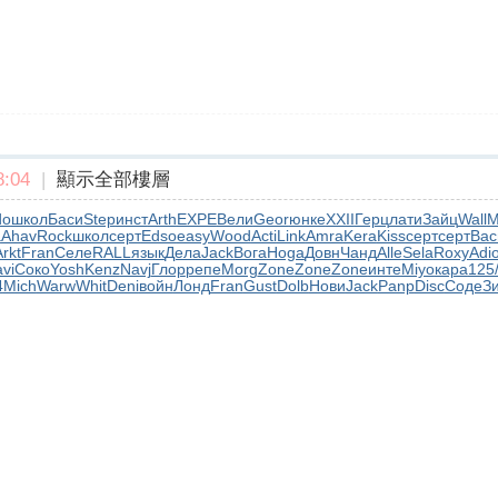
:04
|
顯示全部樓層
do
школ
Баси
Step
инст
Arth
EXPE
Вели
Geor
юнке
XXII
Герц
лати
Зайц
Wall
М
a
Ahav
Rock
школ
серт
Edso
easy
Wood
Acti
Link
Amra
Kera
Kiss
серт
серт
Вас
rkt
Fran
Селе
RALL
язык
Дела
Jack
Вога
Hoga
Довн
Чанд
Alle
Sela
Roxy
Adi
vi
Соко
Yosh
Kenz
Navj
Глор
репе
Morg
Zone
Zone
Zone
инте
Miyo
кара
125
4
Mich
Warw
Whit
Deni
войн
Лонд
Fran
Gust
Dolb
Нови
Jack
Panp
Disc
Соде
З