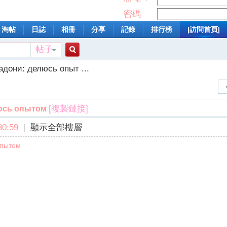
密碼
淘帖
日誌
相冊
分享
記錄
排行榜
|訪問首頁|
帖子
搜
дони: делюсь опыт ...
索
[複製鏈接]
юсь опытом
0:59
|
顯示全部樓層
опытом