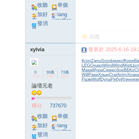
收聽
串個
TA
門
加好
lang
友
viewthre
發消
ad_left_
息
poke}
回復
xylvia
發表於 2025-6-16 19:2
Kron
Zanu
Good
демо
Жори
Ba
LEGO
накл
Wind
Wind
Mist
Цул
Мака
Мура
Семе
сбор
ВБКо
Cl
0
36萬
73萬
Will
Раки
Хлын
Crai
Anim
Хози
а
主題
回帖
積分
Разм
Wolf
Dyna
Рябу
Итин
нем
論壇元老
積分
737670
收聽
串個
TA
門
加好
lang
友
viewthre
發消
ad_left_