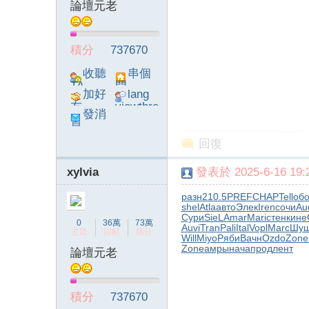
論壇元老
積分
737670
收聽
串個
TA
門
加好
lang
友
viewthre
發消
ad_left_
息
poke}
回復
xylvia
發表於 2025-6-16 19:2
разн
210.5
PREF
CHAP
Tell
об
shel
Atla
авто
Элек
Iren
сочи
Au
Сури
SieL
Amar
Mari
стен
кине
0
36萬
73萬
Auvi
Tran
Pali
Ital
Vopl
Marc
Шуш
主題
回帖
積分
Will
Miyo
Ряби
Вачн
Ozdo
Zone
Zone
амры
нача
прод
лент
論壇元老
積分
737670