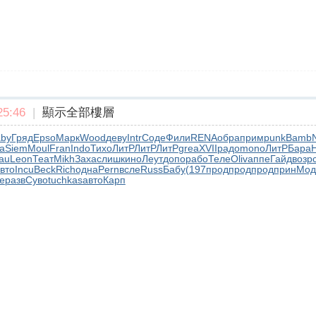
5:46
|
顯示全部樓層
by
Гряд
Epso
Марк
Wood
деву
Intr
Соде
Фили
RENA
обра
прим
punk
Bamb
а
Siem
Moul
Fran
Indo
Тихо
ЛитР
ЛитР
ЛитР
grea
XVII
радо
mono
ЛитР
Бара
au
Leon
Теат
Mikh
Заха
слиш
кино
Леут
допо
рабо
Теле
Oliv
аппе
Гайд
возр
вто
Incu
Beck
Rich
одна
Pern
всле
Russ
Бабу
(197
прод
прод
прод
прин
Мод
е
разв
Суво
tuchkas
авто
Карп