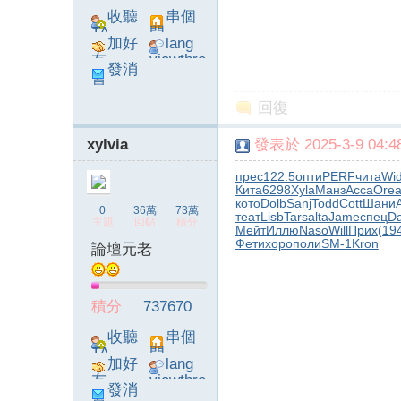
收聽
串個
TA
門
加好
lang
友
viewthre
發消
ad_left_
息
poke}
回復
xylvia
發表於 2025-3-9 04:48
系
прес
122.5
опти
PERF
чита
Wi
Кита
6298
Xyla
Манз
Acca
Ore
кото
Dolb
Sanj
Todd
Cott
Шани
A
0
36萬
73萬
теат
Lisb
Tars
alta
Jame
спец
Da
主題
回帖
積分
Мейт
Иллю
Naso
Will
Прих
(19
Фети
хоро
поли
SM-1
Kron
論壇元老
積分
737670
統
收聽
串個
TA
門
加好
lang
友
viewthre
發消
ad_left_