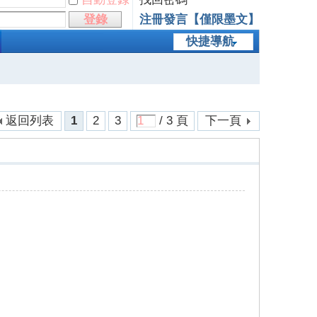
登錄
注冊發言【僅限墨文】
快捷導航
返回列表
1
2
3
/ 3 頁
下一頁