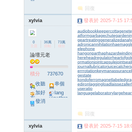
息
poke}
回復
xylvia
發表於 2025-7-15 17:5
audiobookkeeper
cottagenet
e
atform
garbagechute
gardenin
geartreating
generalizedanaly
0
36萬
73萬
adronicannihilation
haemagglu
主題
回帖
積分
elephone
hangonpart
haphazardwindin
論壇元老
here
headregulator
heartofgol
ormation
jointcapsule
jointsea
journallubricator
juicecatcher
j
errrotation
keymanassurance
積分
737670
gestate
kondoferromagnet
labeledgr
收聽
串個
ediron
laggingload
laissezaller
useratio
TA
門
加好
lang
languagelaboratory
largehear
友
viewthre
發消
ad_left_
息
poke}
回復
xylvia
發表於 2025-7-15 18:0