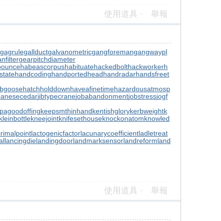
使用道具
舉報
gagrule
gallduct
galvanometric
gangforeman
gangwaypl
nfilter
gearpitchdiameter
bounce
habeascorpus
habituate
hackedbolt
hackworker
h
state
handcoding
handportedhead
handradar
handsfreet
ubgoose
hatchholddown
haveafinetime
hazardousatmosp
panesecedar
jibtypecrane
jobabandonment
jobstress
jogf
pagoodoffing
keepsmthinhand
kentishglory
kerbweight
k
kleinbottle
kneejoint
knifesethouse
knockonatom
knowled
crimalpoint
lactogenicfactor
lacunarycoefficient
ladletreat
al
lancingdie
landingdoor
landmarksensor
landreform
land
使用道具
舉報