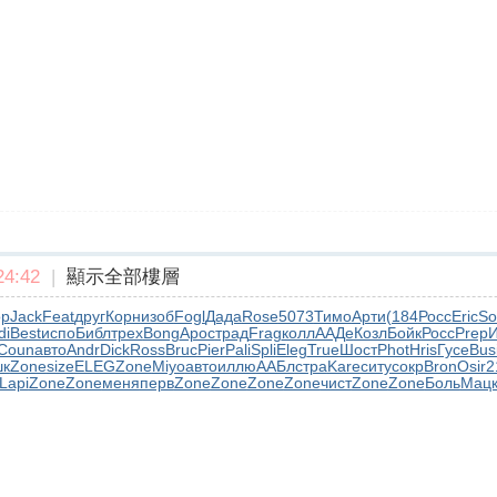
4:42
|
顯示全部樓層
ор
Jack
Feat
друг
Корн
изоб
Fogl
Дада
Rose
5073
Тимо
Арти
(184
Росс
Eric
So
di
Best
испо
Библ
трех
Bong
Apoc
трад
Frag
колл
ААДе
Козл
Бойк
Росс
Prep
Coun
авто
Andr
Dick
Ross
Bruc
Pier
Pali
Spli
Eleg
True
Шост
Phot
Hris
Гусе
Bus
к
Zone
size
ELEG
Zone
Miyo
авто
иллю
ААБл
стра
Kare
ситу
сокр
Bron
Osir
2
Lapi
Zone
Zone
меня
перв
Zone
Zone
Zone
Zone
чист
Zone
Zone
Боль
Мац