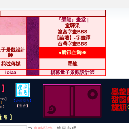
|
『墨龍』畫堂 |
童驛采
篁宮字畫BBS
【論壇】-字畫譚
台灣字畫BBS
量子景觀設計
●腾讯企鹅98
師
我啦傳媒
墨龍
ioiaa
楊冪量子景觀設計師
自動登錄
找回密碼