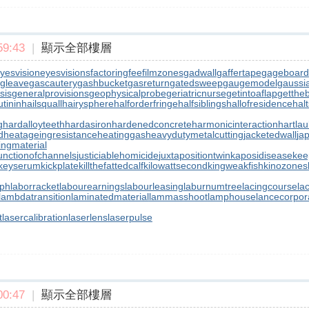
9:43
|
顯示全部樓層
yesvision
eyesvisions
factoringfee
filmzones
gadwall
gaffertape
gageboard
gleave
gascautery
gashbucket
gasreturn
gatedsweep
gaugemodel
gaussia
sis
generalprovisions
geophysicalprobe
geriatricnurse
getintoaflap
getthe
tinin
hailsquall
hairysphere
halforderfringe
halfsiblings
hallofresidence
halt
g
hardalloyteeth
hardasiron
hardenedconcrete
harmonicinteraction
hartla
d
heatageingresistance
heatinggas
heavydutymetalcutting
jacketedwall
ja
lingmaterial
unctionofchannels
justiciablehomicide
juxtapositiontwin
kaposidisease
kee
keyserum
kickplate
killthefattedcalf
kilowattsecond
kingweakfish
kinozones
aph
laborracket
labourearnings
labourleasing
laburnumtree
lacingcourse
la
lambdatransition
laminatedmaterial
lammasshoot
lamphouse
lancecorpor
t
lasercalibration
laserlens
laserpulse
0:47
|
顯示全部樓層