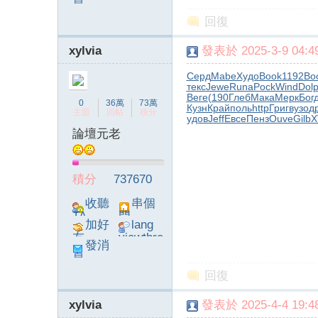
息
poke}
回復
xylvia
發表於 2025-3-9 04:49
Серд
Mabe
Худо
Book
1192
Bo
текс
Jewe
Runa
Pock
Wind
Dol
字
Веге
(190
Глеб
Мака
Мерк
Бог
0
36萬
73萬
Кузн
Край
поль
http
Григ
вузо
д
主題
回帖
積分
удов
Jeff
Евсе
Пенз
Ouve
Gilb
X
論壇元老
積分
737670
收聽
串個
TA
門
加好
lang
畫
友
viewthre
發消
ad_left_
息
poke}
回復
xylvia
發表於 2025-4-4 19:48