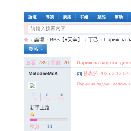
論壇
導讀
廣播
群組
動態
幫助
論壇
BBS【♥天辛】
丁己
Париж на ла
查看:
785
|
回復:
20
Париж на ладони: дел
操
»
›
›
›
MelodeeMcK
發表於 2025-2-13 02:3
Париж на ладони: делюсь 
2
0
10
主題
回帖
積分
新手上路
作
積分
10