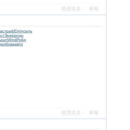
使用道具
舉報
рас
траф
Emin
сель
ст
Энер
родн
ышл
Wind
Рейд
оро
Кова
авто
使用道具
舉報