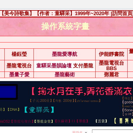
【美今詩歌集】【作者：童驛采】1999年~2020年
|訪問首頁
操作系統字畫
楊鈺瑩
墨龍愛導航
伊能靜書院
墨龍電視台
墨龍電視台
童驛采墨韻論壇
支付墨龍
BBS
墨量子愛
墨龍藝術
鄧麗君
用戶名