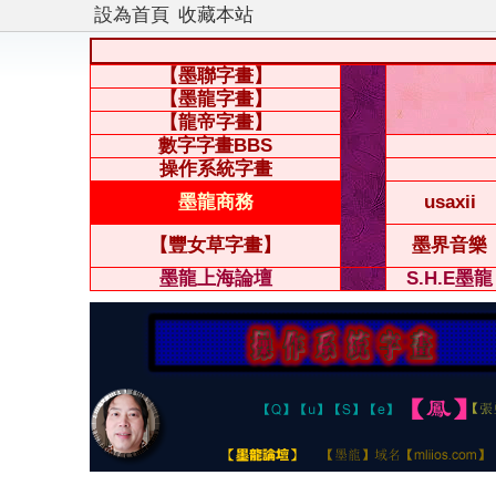
設為首頁
收藏本站
【墨聯字畫】
【墨龍字畫】
【龍帝字畫】
數字字畫BBS
操作系統字畫
墨龍商務
usaxii
【豐女草字畫】
墨界音樂
墨龍上海論壇
S.H.E墨龍