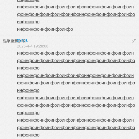
инфо
инфо
инфо
инфо
инфо
инфо
инфо
инфо
инфо
инфо
ин
фо
инфо
инфо
инфо
инфо
инфо
инфо
инфо
инфо
инфо
инфо
инфо
инфо
инфо
инфо
инфо
инфо
инфо
xylvia
#
點擊重新加載
5
2025-4-4 19:28:08
инфо
инфо
инфо
инфо
инфо
инфо
инфо
инфо
инфо
инфо
ин
фо
инфо
инфо
инфо
инфо
инфо
инфо
инфо
инфо
инфо
инфо
инфо
инфо
инфо
инфо
инфо
инфо
инфо
инфо
инфо
инфо
инфо
инфо
ин
фо
инфо
инфо
инфо
инфо
инфо
инфо
инфо
инфо
инфо
инфо
инфо
инфо
инфо
инфо
инфо
инфо
инфо
инфо
инфо
инфо
инфо
инфо
ин
фо
инфо
инфо
инфо
инфо
инфо
инфо
инфо
инфо
инфо
инфо
инфо
инфо
инфо
инфо
инфо
инфо
инфо
инфо
инфо
инфо
инфо
инфо
ин
фо
инфо
инфо
инфо
инфо
инфо
инфо
инфо
инфо
инфо
инфо
инфо
инфо