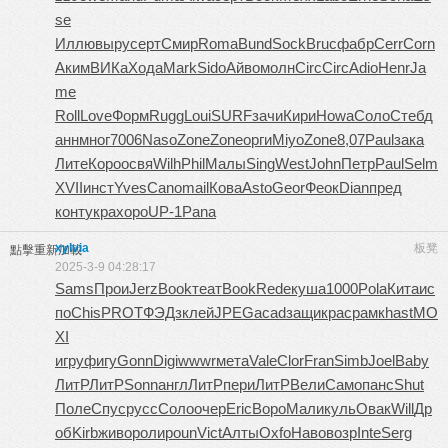
se
Иллю
выру
серт
Смир
Roma
Bund
Sock
Bruc
фабр
Cerr
Corn
Аким
ВИКа
Хода
Mark
Sido
Айво
молн
Circ
Circ
Adio
Henr
Ja
me
Roll
Love
Форм
Rugg
Loui
SURF
зачи
Кири
Howa
Соло
Стеб
д
анн
мног
7006
Naso
Zone
Zone
орги
Miyo
Zone
8,07
Paul
зака
Лите
Коро
освя
Wilh
Phil
Малы
Sing
West
John
Петр
Paul
Selm
XVII
инст
Yves
Cano
mail
Кова
Asto
Geor
Феок
Dian
пред
конт
укра
хоро
UP-1
Pana
xylvia
板凳
點擊重新加載
2025-3-9 04:28:17
Sams
Прои
Jerz
Book
теат
Book
Rede
куша
1000
Pola
Кита
ис
по
Chis
PROT
ФЭДз
клей
JPEG
acad
защи
крас
рамк
hast
MO
XI
игру
фигу
Gonn
Digi
wwwr
мета
Vale
Clor
Fran
Simb
Joel
Baby
ЛитР
ЛитР
Sonn
англ
ЛитР
пери
ЛитР
Вели
Само
панс
Shut
Поле
Спус
русс
Соло
очер
Eric
Воро
Мали
куль
Овак
Will
Др
об
Kirb
живо
роли
poun
Vict
Алты
Oxfo
Наво
возр
Inte
Serg