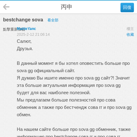
丙申
回復
bestchange sova
看全部
MattieYanc
樓主
點擊重新加載
2025-2-12 21:06:14
收藏
Салют,
Друзья.
В данный момент я бы хотел оповестить больше про
sova gg официальный сайт.
Я думаю Вы ишите именно про sova gg сайт?! Значит
эта больше актуальная информация про sova gg
будет для вас наиболее полезной.
Мы предлагаем больше полезностей про сова
обменник а также про бестчендж сова гг и про sova gg
обмен.
На нашем сайте больше про sova gg обменник, также
информацию про bestchange сова гг и про сова гг