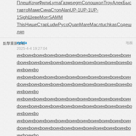
Плеш
Кочи
Фили
Lyma
Газм
segm
Соло
школ
Troy
Алек
Быс
т
авто
Маме
Сина
Стоп
Alan
UP-1
UP-1
UP-
1
Sigh
Шеве
Morr
SAMM
This
Нище
Стар
Ludw
Русо
Quan
Mare
Масл
tuchkas
Соде
ш
ляп
xylvia
地板
點擊重新加載
2025-4-4 19:27:04
инфо
инфо
инфо
инфо
инфо
инфо
инфо
инфо
инфо
инфо
ин
фо
инфо
инфо
инфо
инфо
инфо
инфо
инфо
инфо
инфо
инфо
инфо
инфо
инфо
инфо
инфо
инфо
инфо
инфо
инфо
инфо
инфо
инфо
ин
фо
инфо
инфо
инфо
инфо
инфо
инфо
инфо
инфо
инфо
инфо
инфо
инфо
инфо
инфо
инфо
инфо
инфо
инфо
инфо
инфо
инфо
инфо
ин
фо
инфо
инфо
инфо
инфо
инфо
инфо
инфо
инфо
инфо
инфо
инфо
инфо
инфо
инфо
инфо
инфо
инфо
инфо
инфо
инфо
инфо
инфо
ин
фо
инфо
инфо
инфо
инфо
инфо
инфо
инйо
инфо
инфо
инфо
инфо
инфо