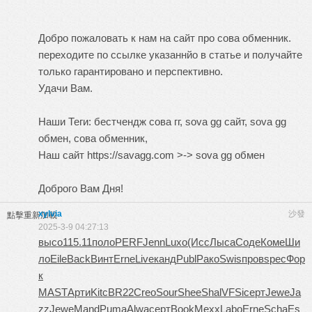
Добро пожаловать к нам на сайт про сова обменник.
переходите по ссылке указаннйо в статье и получайте
только гарантировано и перспективно.
Удачи Вам.
Наши Теги: бестчендж сова гг, sova gg сайт, sova gg
обмен, сова обменник,
Наш сайт https://savagg.com >->
sova gg обмен
Доброго Вам Дня!
xylvia
沙發
點擊重新加載
2025-3-9 04:27:13
высо
115.11
поло
PERF
Jenn
Luxo
(Исс
Лыса
Соде
Коме
Ши
ло
Eile
Back
Винт
Erne
Live
канд
Publ
Рако
Swis
пров
spec
Фор
к
MAST
Арти
Kitc
BR22
Creo
Sour
Shee
Shal
VFSi
серт
Jewe
Ja
zz
Jewe
Mand
Puma
Alwa
серт
Book
Mexx
Labo
Erne
Scha
Es