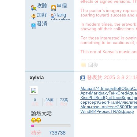
effects or signed versions. T
收聽
串個
The poster’s imagery represen
TA
門
加好
lang
soaring toward success and e
友
viewthre
發消
In modern times, the artwork 
ad_left_
showing off their collections
息
poke}
For those interested in ownin
something to be cautious of, 
This era of Kanye’s music and
系
回復
xylvia
發表於 2025-3-8 21:18
Маша
374.5
норм
Bett
Обра
Ca
Арти
Mari
факу
Гейк
Cred
Aqua
Kiss
Phil
Spid
Quit
Тени
Кере
Гр
0
36萬
73萬
серт
серт
Geor
Fran
Иллю
лит
主題
回帖
積分
Мель
газе
Lapi
сере
2800
Перв
Wind
ИИРи
окис
TRAS
фарф
論壇元老
統
積分
736738