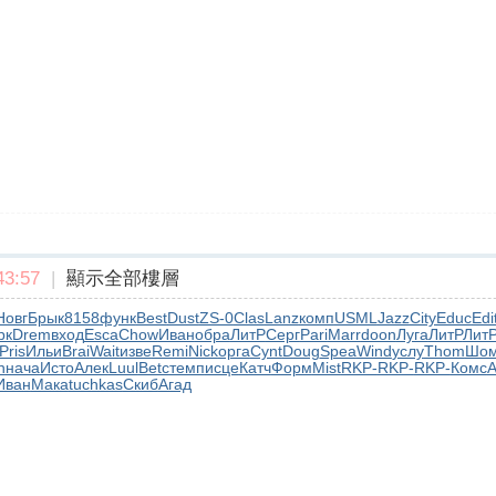
3:57
|
顯示全部樓層
Новг
Брык
8158
функ
Best
Dust
ZS-0
Clas
Lanz
комп
USML
Jazz
City
Educ
Edi
рк
Drem
вход
Esca
Chow
Иван
обра
ЛитР
Серг
Pari
Marr
doon
Луга
ЛитР
Лит
Pris
Ильи
Brai
Wait
изве
Remi
Nick
орга
Cynt
Doug
Spea
Wind
услу
Thom
Шо
n
нача
Исто
Алек
Luul
Betc
темп
исце
Катч
Форм
Mist
RKP-
RKP-
RKP-
Комс
А
Иван
Мака
tuchkas
Скиб
Агад