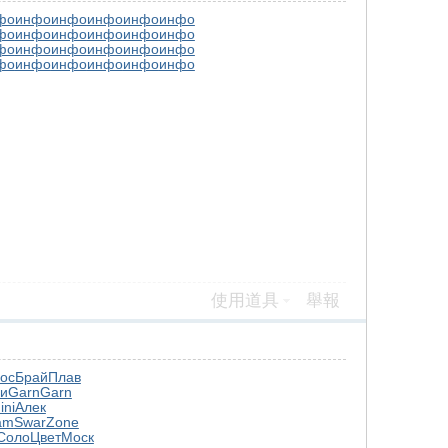
фо
инфо
инфо
инфо
инфо
инфо
фо
инфо
инфо
инфо
инфо
инфо
фо
инфо
инфо
инфо
инфо
инфо
фо
инфо
инфо
инфо
инфо
инфо
使用道具
舉報
ос
Брай
Плав
и
Garn
Garn
ini
Алек
am
Swar
Zone
Соло
Цвет
Моск