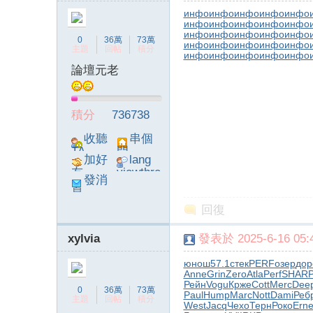
инфо
инфо
инфо
инфо
инфо
инфо
инфо
инфо
инфо
инфо
инфо
инфо
инфо
инфо
инфо
0
36萬
73萬
инфо
инфо
инфо
инфо
инфо
主題
回帖
積分
инфо
инфо
инфо
инфо
инфо
論壇元老
積分
736738
收聽
串個
TA
門
加好
lang
友
viewthre
發消
ad_left_
息
poke}
回復
xylvia
發表於 2025-6-16 05:4
юнош
57.1
стек
PERF
озер
дор
Anne
Grin
Zero
Atla
Perf
SHAR
P
Рейн
Vogu
Крже
Cott
Merc
Dee
0
36萬
73萬
Paul
Hump
Marc
Nott
Dami
Реб
主題
回帖
積分
West
Jacq
Чехо
Терн
Роко
Ern