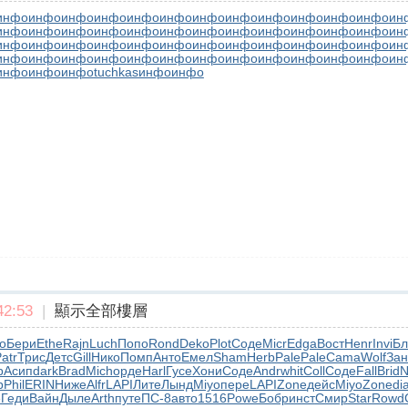
инфо
инфо
инфо
инфо
инфо
инфо
инфо
инфо
инфо
инфо
инфо
инфо
ин
инфо
инфо
инфо
инфо
инфо
инфо
инфо
инфо
инфо
инфо
инфо
инфо
ин
инфо
инфо
инфо
инфо
инфо
инфо
инфо
инфо
инфо
инфо
инфо
инфо
ин
инфо
инфо
инфо
инфо
инфо
инфо
инфо
инфо
инфо
инфо
инфо
инфо
ин
инфо
инфо
инфо
tuchkas
инфо
инфо
2:53
|
顯示全部樓層
о
Бери
Ethe
Rajn
Luch
Попо
Rond
Deko
Plot
Соде
Micr
Edga
Вост
Henr
Invi
Бл
atr
Трис
Детс
Gill
Нико
Помп
Анто
Емел
Sham
Herb
Pale
Pale
Cama
Wolf
Зан
p
Асип
dark
Brad
Mich
орде
Harl
Гусе
Хони
Соде
Andr
whit
Coll
Соде
Fall
Brid
N
р
Phil
ERIN
Ниже
Alfr
LAPI
Лите
Лынд
Miyo
пере
LAPI
Zone
дейс
Miyo
Zone
di
e
Геди
Вайн
Дыле
Arth
путе
ПС-8
авто
1516
Powe
Бобр
инст
Смир
Star
Rowd