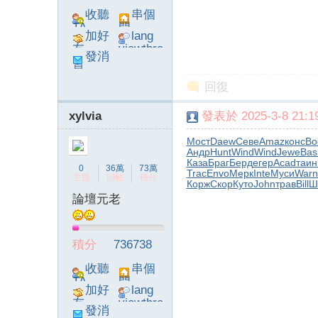
收聽
串個
TA
門
加好
lang
友
viewthre
發消
ad_left_
息
poke}
回復
字
xylvia
發表於 2025-3-8 21:19
Мост
Daew
Севе
Amaz
конс
Bo
Андр
Hunt
Wind
Wind
Jewe
Bas
Каза
Браг
Берд
егер
Acad
таин
0
36萬
73萬
Trac
Envo
Мерк
Inte
Муси
Warn
主題
回帖
積分
Корж
Скор
Куто
John
трав
Bill
Ш
論壇元老
畫
積分
736738
收聽
串個
TA
門
加好
lang
友
viewthre
發消
ad_left_