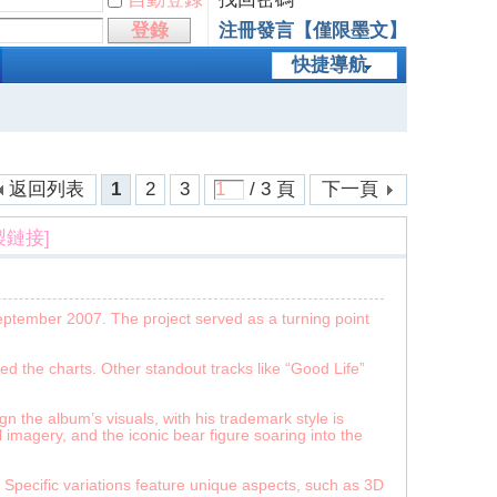
登錄
注冊發言【僅限墨文】
快捷導航
返回列表
1
2
3
/ 3 頁
下一頁
製鏈接]
ptember 2007. The project served as a turning point
d the charts. Other standout tracks like “Good Life”
 the album’s visuals, with his trademark style is
l imagery, and the iconic bear figure soaring into the
 Specific variations feature unique aspects, such as 3D