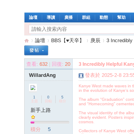
論壇
導讀
廣播
群組
動態
幫助
論壇
BBS【♥天辛】
庚辰
3 Incredibly
查看:
632
|
回復:
20
3 Incredibly Helpful Ka
操
»
›
›
›
WillardAng
發表於 2025-2-8 23:55
Kanye West made waves in the
in the evolution of Kanye’s s
1
0
5
The album “Graduation” conta
主題
回帖
積分
and “Homecoming” cemented 
新手上路
The visual identity of the al
clearly evident. Posters inspi
cosmos.
作
積分
5
Collectors of Kanye West ofte