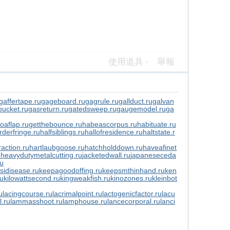
使用道具
舉報
gaffertape.ru
gageboard.ru
gagrule.ru
gallduct.ru
galvan
ucket.ru
gasreturn.ru
gatedsweep.ru
gaugemodel.ru
ga
toaflap.ru
getthebounce.ru
habeascorpus.ru
habituate.ru
rderfringe.ru
halfsiblings.ru
hallofresidence.ru
haltstate.r
action.ru
hartlaubgoose.ru
hatchholddown.ru
haveafinet
u
heavydutymetalcutting.ru
jacketedwall.ru
japaneseceda
ru
sidisease.ru
keepagoodoffing.ru
keepsmthinhand.ru
ken
ru
kilowattsecond.ru
kingweakfish.ru
kinozones.ru
kleinbot
u
lacingcourse.ru
lacrimalpoint.ru
lactogenicfactor.ru
lacu
l.ru
lammasshoot.ru
lamphouse.ru
lancecorporal.ru
lanci