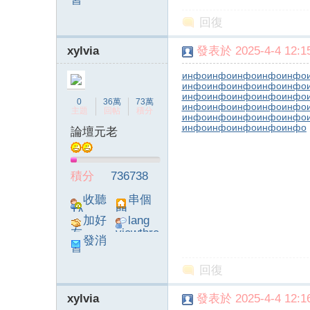
息
poke}
回復
xylvia
發表於 2025-4-4 12:15
инфо
инфо
инфо
инфо
инфо
инфо
инфо
инфо
инфо
инфо
инфо
инфо
инфо
инфо
инфо
0
36萬
73萬
инфо
инфо
инфо
инфо
инфо
主題
回帖
積分
инфо
инфо
инфо
инфо
инфо
инфо
инфо
инфо
инфо
инфо
論壇元老
積分
736738
收聽
串個
TA
門
加好
lang
友
viewthre
發消
ad_left_
息
poke}
回復
xylvia
發表於 2025-4-4 12:16