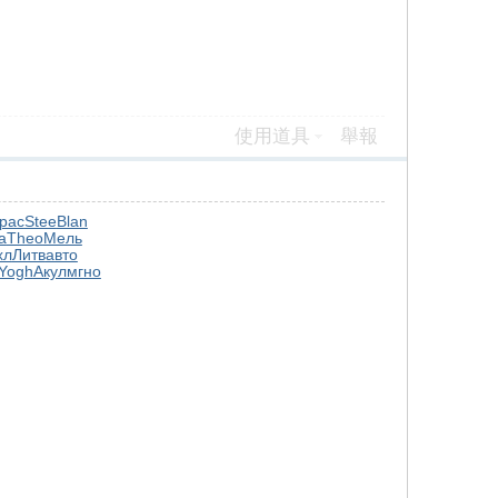
使用道具
舉報
рас
Stee
Blan
а
Theo
Мель
хл
Литв
авто
Yogh
Акул
мгно