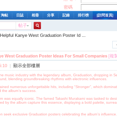
密碼
淘帖
日誌
相冊
分享
記錄
排行榜
|訪問首頁|
帖子
搜
 Helpful Kanye West Graduation Poster Id ...
索
[複
nye West Graduation Poster Ideas For Small Companies
:10
|
顯示全部樓層
 music industry with the legendary album, Graduation, dropping in Se
ound, blending groundbreaking rhythms with electronic influences.
ined numerous unforgettable hits, including “Stronger”, which dominate
the album’s success.
bum was equally iconic. The famed Takashi Murakami was tasked to design
red by the album capture this essence, displaying a bold palette, surrea
n seek exclusive Graduation posters celebrating the album’s influence.