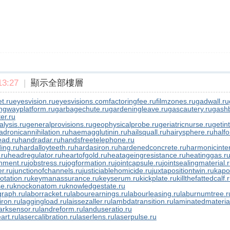
3:27
|
顯示全部樓層
t.ru
eyesvision.ru
eyesvisions.com
factoringfee.ru
filmzones.ru
gadwall.ru
ngwayplatform.ru
garbagechute.ru
gardeningleave.ru
gascautery.ru
gashb
er.ru
lysis.ru
generalprovisions.ru
geophysicalprobe.ru
geriatricnurse.ru
getin
adronicannihilation.ru
haemagglutinin.ru
hailsquall.ru
hairysphere.ru
halfo
ad.ru
handradar.ru
handsfreetelephone.ru
ing.ru
hardalloyteeth.ru
hardasiron.ru
hardenedconcrete.ru
harmonicinter
.ru
headregulator.ru
heartofgold.ru
heatageingresistance.ru
heatinggas.r
nment.ru
jobstress.ru
jogformation.ru
jointcapsule.ru
jointsealingmaterial.
er.ru
junctionofchannels.ru
justiciablehomicide.ru
juxtapositiontwin.ru
kapo
otation.ru
keymanassurance.ru
keyserum.ru
kickplate.ru
killthefattedcalf.
e.ru
knockonatom.ru
knowledgestate.ru
graph.ru
laborracket.ru
labourearnings.ru
labourleasing.ru
laburnumtree.r
iron.ru
laggingload.ru
laissezaller.ru
lambdatransition.ru
laminatedmateria
rksensor.ru
landreform.ru
landuseratio.ru
art.ru
lasercalibration.ru
laserlens.ru
laserpulse.ru