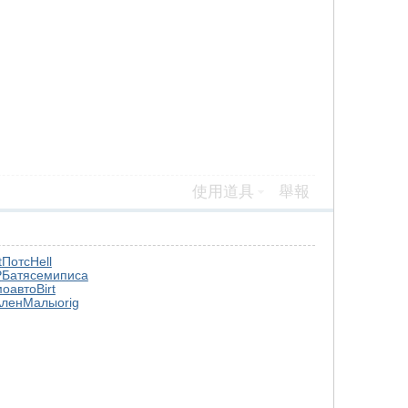
使用道具
舉報
t
Потс
Hell
Р
Батя
семи
писа
мо
авто
Birt
лен
Малы
orig