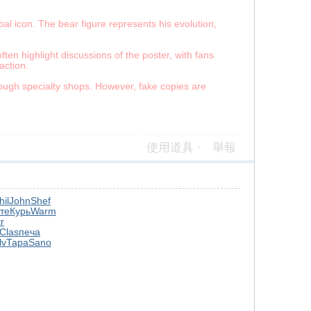
al icon. The bear figure represents his evolution,
ten highlight discussions of the poster, with fans
action.
hrough specialty shops. However, fake copies are
使用道具
舉報
hil
John
Shef
те
Курь
Warm
tr
Clas
печа
lv
Тара
Sano