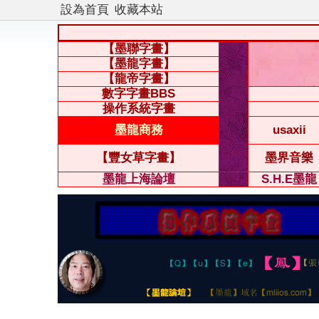
設為首頁
收藏本站
【墨聯字畫】
【墨龍字畫】
【龍帝字畫】
數字字畫BBS
操作系統字畫
墨龍商務
usaxii
【豐女草字畫】
墨界音樂
墨龍上海論壇
S.H.E墨龍