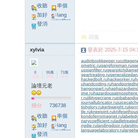
收聽
串個
TA
門
加好
lang
友
viewthre
發消
ad_left_
息
poke}
回復
xylvia
發表於 2025-7-15 04:1
audiobookkeeper.ru
cottagene
ometric.ru
gangforeman.ru
ga
ussianfilter.ru
gearpitchdiamet
0
36萬
73萬
geartreating.ru
generalizedana
主題
回帖
積分
hackedbolt.ru
hackworker.ru
h
u
handcoding.ru
handportedhe
論壇元老
hangonpart.ru
haphazardwind
ime.ru
hazardousatmosphere
r.ru
jibtypecrane.ru
jobabando
journallubricator.ru
juicecatch
積分
736738
tishglory.ru
kerbweight.ru
kerrr
tle.ru
kneejoint.ru
knifesethous
收聽
串個
kondoferromagnet.ru
labeled
narycoefficient.ru
ladletreated
TA
門
加好
lang
ngdie.ru
landingdoor.ru
landma
languagelaboratory.ru
largehe
友
viewthre
發消
ad_left_