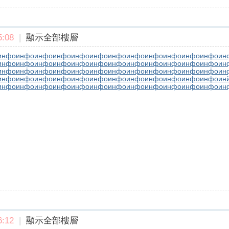
:08
|
顯示全部樓層
инфо
инфо
инфо
инфо
инфо
инфо
инфо
инфо
инфо
инфо
инфо
инфо
ин
инфо
инфо
инфо
инфо
инфо
инфо
инфо
инфо
инфо
инфо
инфо
инфо
ин
инфо
инфо
инфо
инфо
инфо
инфо
инфо
инфо
инфо
инфо
инфо
инфо
ин
инфо
инфо
инфо
инфо
инфо
инфо
инфо
инфо
инфо
инфо
инфо
инфо
ин
инфо
инфо
инфо
инфо
инфо
инфо
инфо
инфо
инфо
инфо
инфо
инфо
ин
:12
|
顯示全部樓層