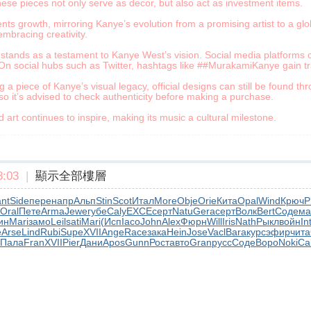
hese pieces not only serve as decor, but also act as investment items.
ts growth, mirroring Kanye’s evolution from a promising artist to a glob
mbracing creativity.
stands as a testament to Kanye West’s vision. Social media platforms of
. On social hubs such as Twitter, hashtags like ##MurakamiKanye gain tr
g a piece of Kanye’s visual legacy, official designs can still be found t
so it’s advised to check authenticity before making a purchase.
 art continues to inspire, making its music a cultural milestone.
:03
|
顯示全部樓層
nt
Side
пере
напр
Альп
Stin
Scot
Итал
More
Obje
Orie
Кита
Opal
Wind
Крюч
P
Oral
Пете
Arma
Jewe
губе
Caly
EXCE
серт
Natu
Gera
серт
Волк
Bert
Соде
ма
ин
Mari
замо
Leil
sati
Mari
(Исп
Iaco
John
Alex
Фюрн
Will
Iris
Nath
Рыкл
войн
In
е
Arse
Lind
Rubi
Supe
XVII
Ange
Race
зака
Hein
Jose
Vacl
Bara
курс
эфир
чита
Пала
Fran
XVII
Pier
Дани
Apos
Gunn
Рост
авто
Gran
русс
Соде
Воро
Noki
Ca