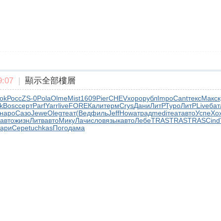
:07
|
顯示全部樓層
ok
Росс
ZS-0
Pola
Olme
Mist
1609
Pier
CHEV
хоро
рубл
Impo
Cant
текс
Макс
к
k
Bosc
серт
Parf
Yarr
live
FORE
Кали
терм
Crys
Дани
ЛитР
Туро
ЛитР
Live
бат
наро
Сазо
Jewe
Oleg
теат
(Вед
филь
Jeff
Howa
трад
medi
теат
авто
Успе
Хо
авто
жизн
Литв
авто
Мику
Лачи
слов
язык
авто
Лебе
TRAS
TRAS
TRAS
Cind
ари
Сере
tuchkas
Пого
дама