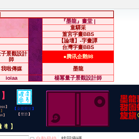
|
『墨龍』畫堂 |
童驛采
篁宮字畫BBS
【論壇】-字畫譚
台灣字畫BBS
量子景觀設計
●腾讯企鹅98
師
我啦傳媒
墨龍
ioiaa
楊冪量子景觀設計師
自動登錄
找回密碼