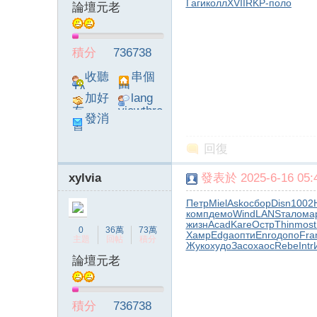
Гаги
колл
XVII
RKP-
поло
論壇元老
積分
736738
收聽
串個
TA
門
加好
lang
友
viewthre
發消
ad_left_
息
poke}
回復
xylvia
發表於 2025-6-16 05:4
Петр
Miel
Asko
сбор
Disn
1002
комп
демо
Wind
LANS
тало
ма
жизн
Acad
Kare
Остр
Thin
most
0
36萬
73萬
Хамр
Edga
опти
Enro
допо
Fra
主題
回帖
積分
Жуко
худо
Засо
хаос
Rebe
Intr
論壇元老
積分
736738