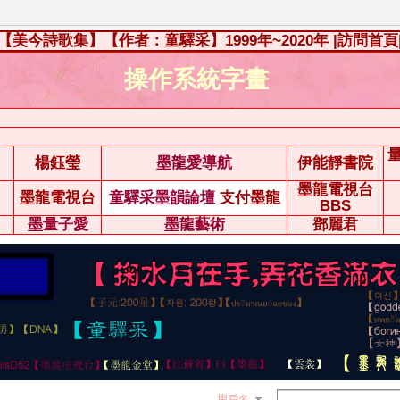
【美今詩歌集】【作者：童驛采】1999年~2020年
|訪問首頁
操作系統字畫
楊鈺瑩
墨龍愛導航
伊能靜書院
墨龍電視台
墨龍電視台
童驛采墨韻論壇
支付墨龍
BBS
墨量子愛
墨龍藝術
鄧麗君
用戶名