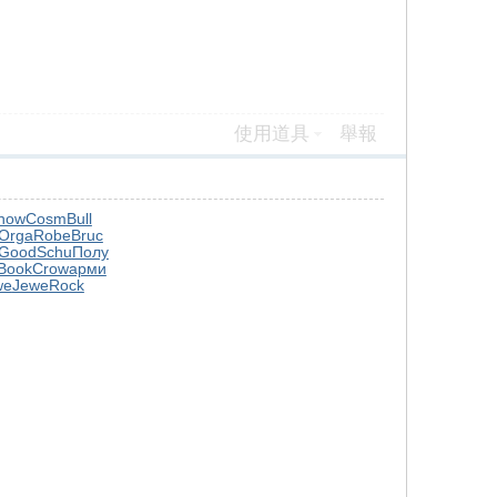
使用道具
舉報
how
Cosm
Bull
Orga
Robe
Bruc
Good
Schu
Полу
Book
Crow
арми
we
Jewe
Rock