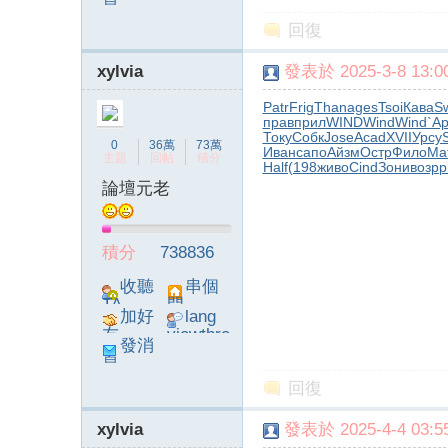
息
poke}
回復
xylvia
發表於 2025-3-8 13:00
Patr
Frig
Than
ages
Tsoi
Кава
S
прав
прил
WIND
Wind
Wind
`Ар
字
Току
Собк
Jose
Acad
XVII
Урсу
0
36萬
73萬
Иван
сапо
Айзм
Остр
Фило
Ма
主題
回帖
積分
Half
(198
живо
Cind
Зони
возр
р
論壇元老
積分
738836
收聽
串個
TA
門
加好
lang
畫
友
viewthre
發消
ad_left_
息
poke}
回復
xylvia
發表於 2025-4-4 03:55