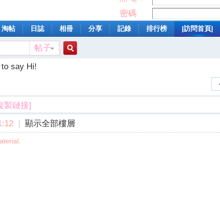
密碼
淘帖
日誌
相冊
分享
記錄
排行榜
|訪問首頁|
帖子
搜
to say Hi!
索
複製鏈接]
:12
|
顯示全部樓層
aterial.