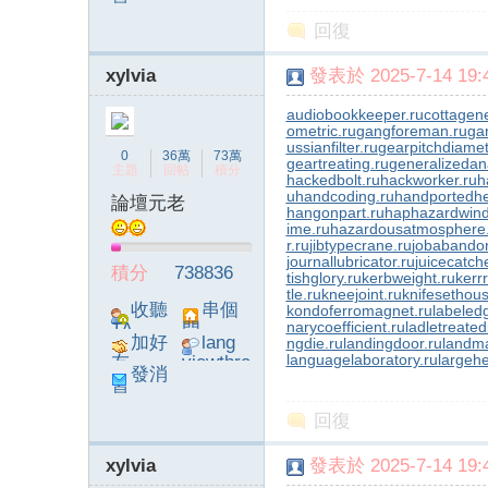
息
poke}
回復
xylvia
發表於 2025-7-14 19:4
audiobookkeeper.ru
cottagene
ometric.ru
gangforeman.ru
ga
ussianfilter.ru
gearpitchdiamet
0
36萬
73萬
geartreating.ru
generalizedana
主題
回帖
積分
hackedbolt.ru
hackworker.ru
h
u
handcoding.ru
handportedhe
論壇元老
hangonpart.ru
haphazardwind
ime.ru
hazardousatmosphere
r.ru
jibtypecrane.ru
jobabando
journallubricator.ru
juicecatch
積分
738836
tishglory.ru
kerbweight.ru
kerrr
tle.ru
kneejoint.ru
knifesethous
收聽
串個
kondoferromagnet.ru
labeled
narycoefficient.ru
ladletreated
TA
門
加好
lang
ngdie.ru
landingdoor.ru
landma
languagelaboratory.ru
largehe
友
viewthre
發消
ad_left_
息
poke}
回復
xylvia
發表於 2025-7-14 19:4