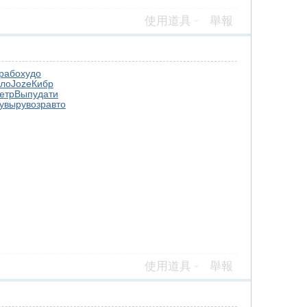
使用道具
舉報
рабо
худо
ло
Joze
Кибр
етр
Выпу
дати
y
выру
возр
авто
使用道具
舉報