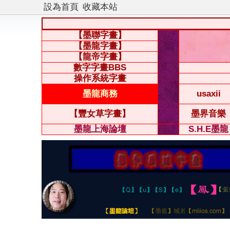
設為首頁
收藏本站
【墨聯字畫】
【墨龍字畫】
【龍帝字畫】
數字字畫BBS
操作系統字畫
墨龍商務
usaxii
【豐女草字畫】
墨界音樂
墨龍上海論壇
S.H.E墨龍