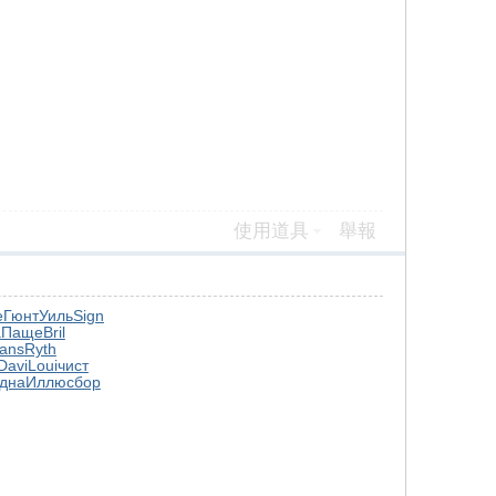
使用道具
舉報
e
Гюнт
Уиль
Sign
a
Паще
Bril
ans
Ryth
Davi
Loui
чист
дна
Иллю
сбор