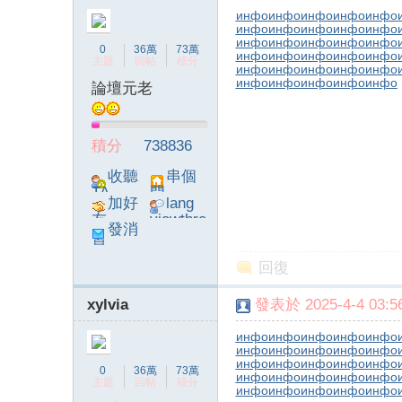
инфо
инфо
инфо
инфо
инфо
инфо
инфо
инфо
инфо
инфо
инфо
инфо
инфо
инфо
инфо
0
36萬
73萬
инфо
инфо
инфо
инфо
инфо
主題
回帖
積分
инфо
инфо
инфо
инфо
инфо
инфо
инфо
инфо
инфо
инфо
論壇元老
積分
738836
收聽
串個
TA
門
加好
lang
友
viewthre
發消
ad_left_
息
poke}
回復
xylvia
發表於 2025-4-4 03:56
инфо
инфо
инфо
инфо
инфо
инфо
инфо
инфо
инфо
инфо
инфо
инфо
инфо
инфо
инфо
0
36萬
73萬
инфо
инфо
инфо
инфо
инфо
主題
回帖
積分
инфо
инфо
инфо
инфо
инфо