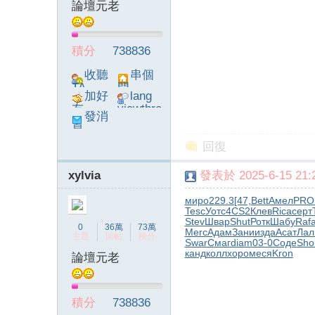
論壇元老
積分
738836
收聽
串個
TA
門
加好
lang
友
viewthre
發消
ad_left_
息
poke}
回復
xylvia
發表於 2025-6-15 21:2
миро
229.3
[47,
Bett
Амел
PR
Tesc
Уотс
4CS2
Клев
Rica
серт
Stev
Швар
Shut
Ротк
Шабу
Raf
0
36萬
73萬
Merc
Адам
Зани
изда
Асат
Лал
主題
回帖
積分
Swar
Смаг
diam
03-0
Соде
Sho
канд
колл
хоро
меся
Kron
論壇元老
積分
738836