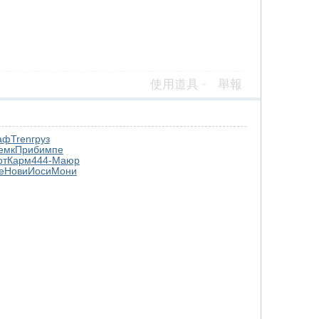
使用道具
舉報
аф
Tren
груз
емк
Приб
импе
рт
Карм
444-
Маюр
e
Нови
Иоси
Мони