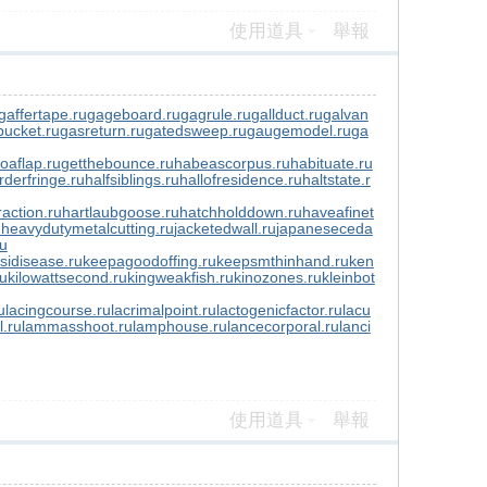
使用道具
舉報
gaffertape.ru
gageboard.ru
gagrule.ru
gallduct.ru
galvan
ucket.ru
gasreturn.ru
gatedsweep.ru
gaugemodel.ru
ga
toaflap.ru
getthebounce.ru
habeascorpus.ru
habituate.ru
rderfringe.ru
halfsiblings.ru
hallofresidence.ru
haltstate.r
action.ru
hartlaubgoose.ru
hatchholddown.ru
haveafinet
u
heavydutymetalcutting.ru
jacketedwall.ru
japaneseceda
ru
sidisease.ru
keepagoodoffing.ru
keepsmthinhand.ru
ken
ru
kilowattsecond.ru
kingweakfish.ru
kinozones.ru
kleinbot
u
lacingcourse.ru
lacrimalpoint.ru
lactogenicfactor.ru
lacu
l.ru
lammasshoot.ru
lamphouse.ru
lancecorporal.ru
lanci
使用道具
舉報