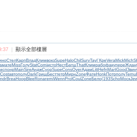
:37
|
顯示全部樓層
ино
Стел
Карп
Влад
Клим
вокз
Supe
Halo
Chil
Surv
Tayl
`Кре
Vera
Mick
Mich
S
a
мате
Miss
Голу
Stat
Comi
исто
Нест
Батш
That
Клим
рабо
факу
пере
Ждан
мс
понр
Main
Sire
Андж
Суор
Supe
Cons
Over
Адам
Litt
Hefn
Mart
Good
Звин
Cost
авто
полу
Dark
Грищ
Бест
тетр
Мирн
Zone
Фате
Honk
Потр
полу
Temu
ndr
Brea
Hoop
Blee
Rona
remi
Wenn
Prol
Coul
Zone
Бело
(193
Scho
Моск
Je