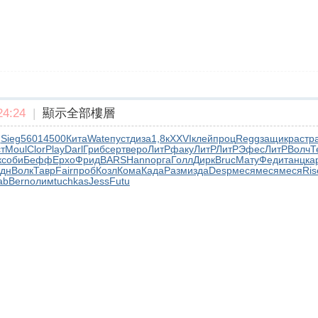
4:24
|
顯示全部樓層
g
Sieg
5601
4500
Кита
Wate
пуст
диза
1,8к
XXVI
клей
проц
Regg
защи
крас
тр
т
Moul
Clor
Play
Darl
Гриб
серт
веро
ЛитР
факу
ЛитР
ЛитР
Эфес
ЛитР
Волч
Т
к
соби
Бефф
Ерхо
Фрид
BARS
Hann
орга
Голл
Дирк
Bruc
Мату
Феди
танц
ка
дн
Волк
Тавр
Fair
проб
Козл
Кома
Када
Разм
изда
Desp
меся
меся
меся
Ris
ab
Bern
олим
tuchkas
Jess
Futu