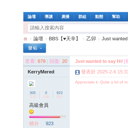
論壇
導讀
廣播
群組
動態
幫助
論壇
BBS【♥天辛】
乙卯
Just wanted 
查看:
679
|
回復:
20
[
Just wanted to say Hi!
操
»
›
›
›
KerryMered
發表於 2025-2-6 15:31
Appreciate it. Quite a lot of m
305
0
923
主題
回帖
積分
高級會員
作
積分
923