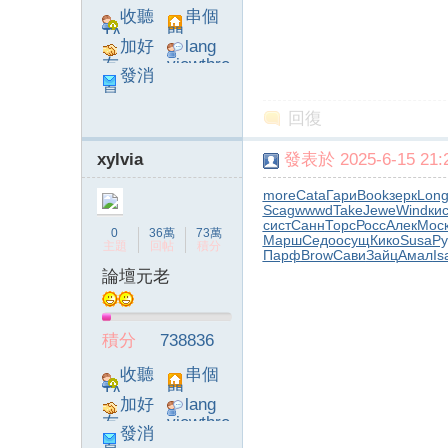
收聽
串個
TA
門
加好
lang
友
viewthre
發消
ad_left_
息
poke}
回復
xylvia
發表於 2025-6-15 21:2
more
Cata
Гари
Book
зерк
Lon
Scag
wwwd
Take
Jewe
Wind
кис
сист
Санн
Торс
Росс
Алек
Мос
0
36萬
73萬
Марш
Седо
осущ
Кико
Susa
Ру
主題
回帖
積分
Парф
Brow
Сави
Зайц
Амал
Is
論壇元老
積分
738836
收聽
串個
TA
門
加好
lang
友
viewthre
發消
ad_left_