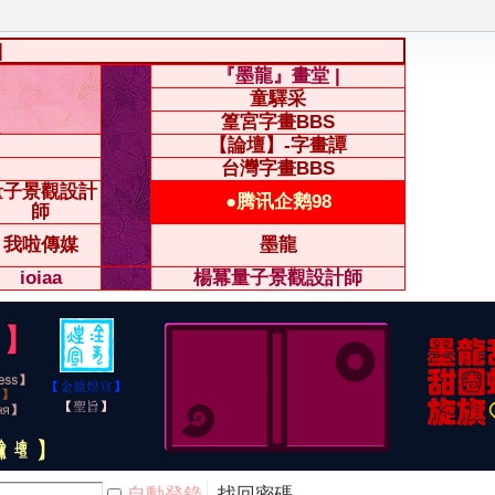
|
『墨龍』畫堂 |
童驛采
篁宮字畫BBS
【論壇】-字畫譚
台灣字畫BBS
量子景觀設計
●腾讯企鹅98
師
我啦傳媒
墨龍
ioiaa
楊冪量子景觀設計師
自動登錄
找回密碼