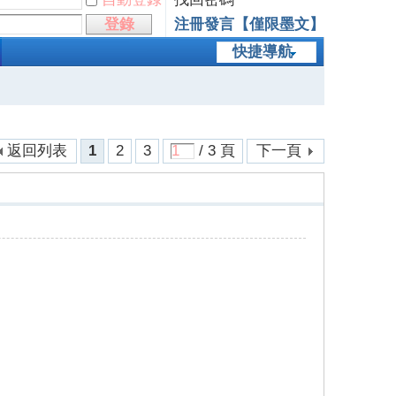
登錄
注冊發言【僅限墨文】
快捷導航
返回列表
1
2
3
/ 3 頁
下一頁