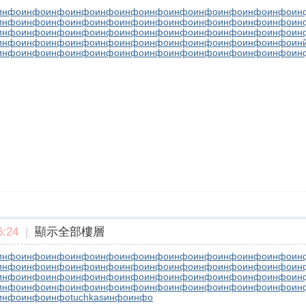
инфо
инфо
инфо
инфо
инфо
инфо
инфо
инфо
инфо
инфо
инфо
инфо
ин
инфо
инфо
инфо
инфо
инфо
инфо
инфо
инфо
инфо
инфо
инфо
инфо
ин
инфо
инфо
инфо
инфо
инфо
инфо
инфо
инфо
инфо
инфо
инфо
инфо
ин
инфо
инфо
инфо
инфо
инфо
инфо
инфо
инфо
инфо
инфо
инфо
инфо
ин
инфо
инфо
инфо
инфо
инфо
инфо
инфо
инфо
инфо
инфо
инфо
инфо
ин
:24
|
顯示全部樓層
инфо
инфо
инфо
инфо
инфо
инфо
инфо
инфо
инфо
инфо
инфо
инфо
ин
инфо
инфо
инфо
инфо
инфо
инфо
инфо
инфо
инфо
инфо
инфо
инфо
ин
инфо
инфо
инфо
инфо
инфо
инфо
инфо
инфо
инфо
инфо
инфо
инфо
ин
инфо
инфо
инфо
инфо
инфо
инфо
инфо
инфо
инфо
инфо
инфо
инфо
ин
инфо
инфо
инфо
tuchkas
инфо
инфо