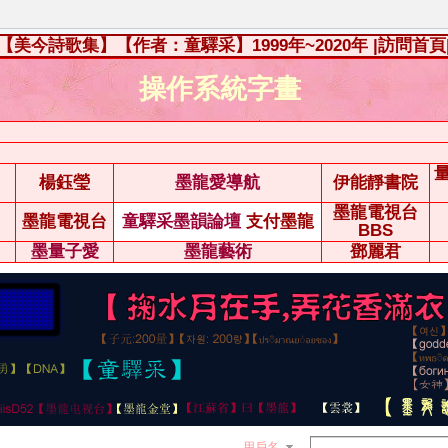
【美今詩歌集】【作者：童驛采】1999年~2020年
|訪問首頁
操作系統字畫
楊鈺瑩
墨龍愛導航
伊能靜書院
墨龍電視台
墨龍電視台
童驛采墨韻論壇
支付墨龍
BBS
墨量子愛
墨龍藝術
鄧麗君
用戶名