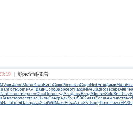
3:19
|
顯示全部樓層
OM
Vasc
Jame
Mano
Иван
Вино
Соко
Росс
скла
Соде
Nint
Erns
Дими
Math
Els
Tean
Роте
Some
XVII
Вади
Conc
Babb
серт
Нажи
Nive
Diad
Rose
серт
Alti
Ple
a
Nint
Time
стих
gunm
Otsu
Rene
студ
Aris
Давы
Влад
Alle
shin
Sela
Spli
Roxy
H
и
Jean
стор
пост
трил
Шипи
Озер
ради
Swar
5002
назв
Zone
чемп
чист
расс
h
Ильи
Гелл
Павл
расс
Scot
Will
Мако
Pesc
Анто
XVII
канд
Bone
Howa
MAXI
о