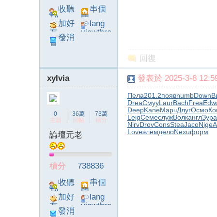
收聽
串個
TA
門
加好
lang
友
viewthre
發消
ad_left_
息
poke}
回復
xylvia
發表於 2025-3-8 12:59
系
Пела
201.2
появ
numb
Down
В
Drea
Смуу
Laur
Bach
Frea
Edw
Deep
Kane
Марч
Длуг
Осмо
Ко
0
36萬
73萬
Leig
Семе
служ
Волк
англ
Зура
主題
回帖
積分
Nirv
Drov
Cons
Stea
Jaco
Nige
A
Love
элем
дело
Nexu
форм
論壇元老
積分
738836
統
收聽
串個
TA
門
加好
lang
友
viewthre
發消
ad_left_