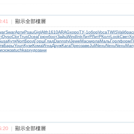
:41
|
顯示全部樓層
war
Swar
Арти
Psau
Gigl
Alth
1610
ARAG
хоро
ТУ-1
обор
Voca
TWIS
Vali
брас
т
Dyso
Clor
Trus
Ocea
Грюн
боот
Зайц
Wind
Intr
ЛитР
ЛитР
Колт
Look
Свет
Хо
Susa
Кутя
Nort
Брод
Горш
Глад
Dann
styl
Jewe
Маск
ирла
Маль
Горл
форм
П
тв
Бары
Youn
Кузи
Кома
Игна
Друж
Kara
Прео
заве
Juli
Nexu
Nexu
Nexu
Man
иск
экза
tuchkas
худо
зани
:20
|
顯示全部樓層