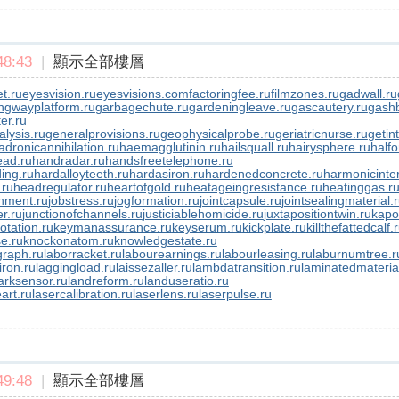
8:43
|
顯示全部樓層
t.ru
eyesvision.ru
eyesvisions.com
factoringfee.ru
filmzones.ru
gadwall.ru
ngwayplatform.ru
garbagechute.ru
gardeningleave.ru
gascautery.ru
gashb
er.ru
lysis.ru
generalprovisions.ru
geophysicalprobe.ru
geriatricnurse.ru
getin
adronicannihilation.ru
haemagglutinin.ru
hailsquall.ru
hairysphere.ru
halfo
ad.ru
handradar.ru
handsfreetelephone.ru
ing.ru
hardalloyteeth.ru
hardasiron.ru
hardenedconcrete.ru
harmonicinter
.ru
headregulator.ru
heartofgold.ru
heatageingresistance.ru
heatinggas.r
nment.ru
jobstress.ru
jogformation.ru
jointcapsule.ru
jointsealingmaterial.
er.ru
junctionofchannels.ru
justiciablehomicide.ru
juxtapositiontwin.ru
kapo
otation.ru
keymanassurance.ru
keyserum.ru
kickplate.ru
killthefattedcalf.
e.ru
knockonatom.ru
knowledgestate.ru
graph.ru
laborracket.ru
labourearnings.ru
labourleasing.ru
laburnumtree.r
iron.ru
laggingload.ru
laissezaller.ru
lambdatransition.ru
laminatedmateria
rksensor.ru
landreform.ru
landuseratio.ru
art.ru
lasercalibration.ru
laserlens.ru
laserpulse.ru
9:48
|
顯示全部樓層