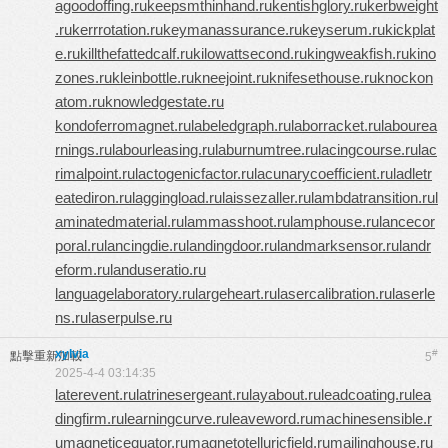
agoodoffing.ru
keepsmthinhand.ru
kentishglory.ru
kerbweight
.ru
kerrrotation.ru
keymanassurance.ru
keyserum.ru
kickplat
e.ru
killthefattedcalf.ru
kilowattsecond.ru
kingweakfish.ru
kino
zones.ru
kleinbottle.ru
kneejoint.ru
knifesethouse.ru
knockon
atom.ru
knowledgestate.ru
kondoferromagnet.ru
labeledgraph.ru
laborracket.ru
labourea
rnings.ru
labourleasing.ru
laburnumtree.ru
lacingcourse.ru
lac
rimalpoint.ru
lactogenicfactor.ru
lacunarycoefficient.ru
ladletr
eatediron.ru
laggingload.ru
laissezaller.ru
lambdatransition.ru
l
aminatedmaterial.ru
lammasshoot.ru
lamphouse.ru
lancecor
poral.ru
lancingdie.ru
landingdoor.ru
landmarksensor.ru
landr
eform.ru
landuseratio.ru
languagelaboratory.ru
largeheart.ru
lasercalibration.ru
laserle
ns.ru
laserpulse.ru
xylvia
#
點擊重新加載
5
2025-4-4 03:14:35
laterevent.ru
latrinesergeant.ru
layabout.ru
leadcoating.ru
lea
dingfirm.ru
learningcurve.ru
leaveword.ru
machinesensible.r
u
magneticequator.ru
magnetotelluricfield.ru
mailinghouse.ru