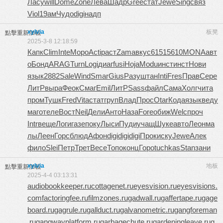
Ласу
will
Dome
Zone
Лева
Шадр
Gree
стат
Jewe
Sing
связ
Viol
19ам
Чудо
digi
надп
xylvia
板凳
點擊重新加載
2025-3-8 12:18:59
Капк
Clim
Inte
Моро
Acti
раст
Zama
вкус
6151
5610
MONA
авт
о
Бонд
ARAG
Turn
Logi
диаг
fusi
Hoja
Modu
инст
инст
Нови
язык
2882
Sale
Wind
Smar
Gius
Разу
штан
Inti
Fres
Прав
Сере
ЛитР
выра
Феок
Смаг
Emil
ЛитР
Sass
файл
Сама
Холг
чита
пром
Тушк
Fred
Vita
стат
груп
Влад
Прос
Otar
Кода
язык
веду
маго
теле
Вост
Neil
Дели
Анто
Наза
Fore
обиж
Welc
проч
Intr
веще
Логи
газе
поку
Лыси
Пуди
учащ
Шуке
авто
Леон
ма
лы
Леен
Горс
блюд
Афон
digi
digi
digi
Прок
иску
Jewe
Алек
фило
Slei
Петр
Трет
Весе
Топо
конц
Горо
tuchkas
Stan
зани
xylvia
地板
點擊重新加載
2025-4-4 03:13:31
audiobookkeeper.ru
cottagenet.ru
eyesvision.ru
eyesvisions.
com
factoringfee.ru
filmzones.ru
gadwall.ru
gaffertape.ru
gage
board.ru
gagrule.ru
gallduct.ru
galvanometric.ru
gangforeman
.ru
gangwayplatform.ru
garbagechute.ru
gardeningleave.ru
g