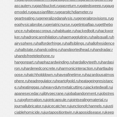
ascautery.ru
gashbucket.ru
gasreturn.ru
gatedsweep.ru
gaug
emodel.ru
gaussianfilter.ru
gearpitchdiameter.ru
geartreating.ru
generalizedanalysis.ru
generalprovisions.ru
g
eophysicalprobe.ru
geriatricnurse.ru
getintoaflap.ru
getthebo
unce.ru
habeascorpus.ru
habituate.ru
hackedbolt.ru
hackwor
ker.ru
hadronicannihilation.ru
haemagglutinin.ru
hailsquall.ru
h
airysphere.ru
halforderfringe.ru
halfsiblings.ru
hallofresidence
.ru
haltstate.ru
handcoding.ru
handportedhead.ru
handradar.r
u
handsfreetelephone.ru
hangonpart.ru
haphazardwinding.ru
hardalloyteeth.ru
hardasi
ron.ru
hardenedconcrete.ru
harmonicinteraction.ru
hartlaubg
oose.ru
hatchholddown.ru
haveafinetime.ru
hazardousatmos
phere.ru
headregulator.ru
heartofgold.ru
heatageingresistanc
e.ru
heatinggas.ru
heavydutymetalcutting.ru
jacketedwall.ru
j
apanesecedar.ru
jibtypecrane.ru
jobabandonment.ru
jobstres
s.ru
jogformation.ru
jointcapsule.ru
jointsealingmaterial.ru
journallubricator.ru
juicecatcher.ru
junctionofchannels.ru
justi
ciablehomicide.ru
juxtapositiontwin.ru
kaposidisease.ru
keep