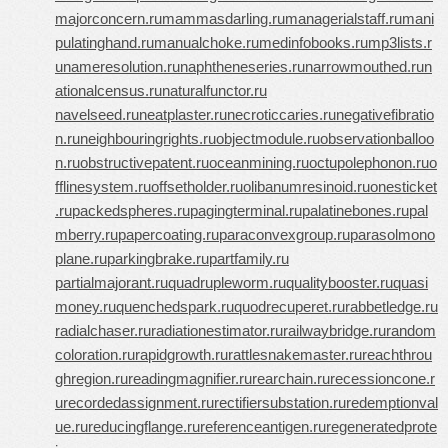
majorconcern.ru
mammasdarling.ru
managerialstaff.ru
mani
pulatinghand.ru
manualchoke.ru
medinfobooks.ru
mp3lists.r
u
nameresolution.ru
naphtheneseries.ru
narrowmouthed.ru
n
ationalcensus.ru
naturalfunctor.ru
navelseed.ru
neatplaster.ru
necroticcaries.ru
negativefibratio
n.ru
neighbouringrights.ru
objectmodule.ru
observationballoo
n.ru
obstructivepatent.ru
oceanmining.ru
octupolephonon.ru
o
fflinesystem.ru
offsetholder.ru
olibanumresinoid.ru
onesticket
.ru
packedspheres.ru
pagingterminal.ru
palatinebones.ru
pal
mberry.ru
papercoating.ru
paraconvexgroup.ru
parasolmono
plane.ru
parkingbrake.ru
partfamily.ru
partialmajorant.ru
quadrupleworm.ru
qualitybooster.ru
quasi
money.ru
quenchedspark.ru
quodrecuperet.ru
rabbetledge.ru
radialchaser.ru
radiationestimator.ru
railwaybridge.ru
random
coloration.ru
rapidgrowth.ru
rattlesnakemaster.ru
reachthrou
ghregion.ru
readingmagnifier.ru
rearchain.ru
recessioncone.r
u
recordedassignment.ru
rectifiersubstation.ru
redemptionval
ue.ru
reducingflange.ru
referenceantigen.ru
regeneratedprote