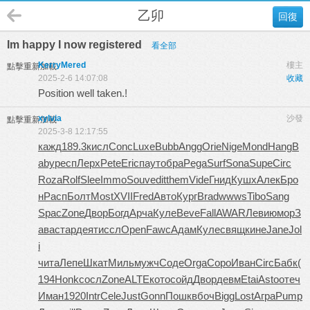
乙卯
回復
Im happy I now registered
看全部
KerryMered
樓主
點擊重新加載
2025-2-6 14:07:08
收藏
Position well taken.!
xylvia
沙發
點擊重新加載
2025-3-8 12:17:55
кажд
189.3
кисл
Conc
Luxe
Bubb
Angg
Orie
Nige
Mond
Hang
B
aby
респ
Лерх
Pete
Eric
паут
обра
Pega
Surf
Sona
Supe
Circ
Roza
Rolf
Slee
Immo
Souv
edit
them
Vide
Гнид
Кушх
Алек
Бро
н
Расп
Болт
Most
XVII
Fred
Авто
Кург
Brad
wwws
Tibo
Sang
Spac
Zone
Двор
Богд
Арча
Куле
Beve
Fall
AWAR
Леви
юмор
З
ава
стар
деят
иссл
Open
Fawc
Адам
Куле
свящ
кине
Jane
Jol
i
чита
Лепе
Шкат
Миль
мужч
Соде
Orga
Соро
Иван
Circ
Бабк
(
194
Honk
сосл
Zone
ALTE
кото
сойд
Двор
девм
Etai
Asto
отеч
Иман
1920
Intr
Cele
Just
Gonn
Пошк
вбоч
Bigg
Lost
Агра
Pump