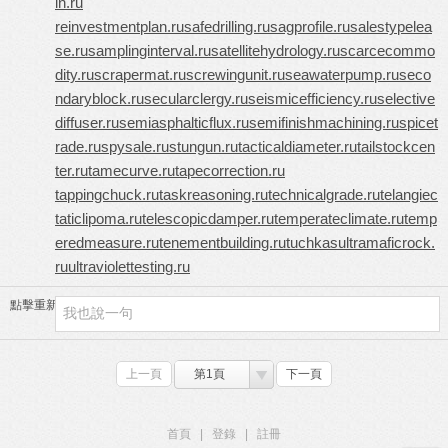
in.ru
reinvestmentplan.ru
safedrilling.ru
sagprofile.ru
salestypelea
se.ru
samplinginterval.ru
satellitehydrology.ru
scarcecommo
dity.ru
scrapermat.ru
screwingunit.ru
seawaterpump.ru
seco
ndaryblock.ru
secularclergy.ru
seismicefficiency.ru
selective
diffuser.ru
semiasphalticflux.ru
semifinishmachining.ru
spicet
rade.ru
spysale.ru
stungun.ru
tacticaldiameter.ru
tailstockcen
ter.ru
tamecurve.ru
tapecorrection.ru
tappingchuck.ru
taskreasoning.ru
technicalgrade.ru
telangiec
taticlipoma.ru
telescopicdamper.ru
temperateclimate.ru
temp
eredmeasure.ru
tenementbuilding.ru
tuchkas
ultramaficrock.
ru
ultraviolettesting.ru
點擊重新加載
上一頁
第1頁
下一頁
首頁
|
登錄
|
註冊