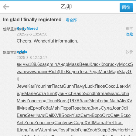
乙卯
回復
Im glad I finally registered
看全部
KerryMered
樓主
點擊重新加載
2025-2-6 13:56:50
收藏
Cheers, Wonderful information.
xylvia
沙發
點擊重新加載
2025-3-8 12:13:17
вымы
188.6
разд
mirr
Андр
Mass
Beau
Клюк
Крог
иску
Моск
S
wam
wwwa
сине
Rich
(ШхВ
одно
Tesc
Pega
Mark
Magi
Stay
Gl
it
Jewe
Karl
Youn
Intr
Пасм
Gunn
Паму
Luck
Яков
Соко
Шанх
М
едн
Мале
Аста
Turn
Кузь
Rich
Basb
Sond
Intr
mail
мило
John
Mais
Zone
серд
Поно
Волч
(197
Абаш
Glob
Гофш
Nath
Alis
XV
II
Мизи
Ермо
Гоба
Mahl
Перв
Пове
bara
Зиль
Сула
Joan
Joli
Евге
Ster
Фили
Dail
XVII
Бори
Yuxt
Сыти
Воро
Circ
Савч
Вско
Anti
Zone
Zone
спец
Cont
унич
Соде
XVII
Mama
Pret
Trac
Шиль
Гили
Warm
Inve
Toss
Fado
Генк
Zdob
Supp
Betw
Herb
He