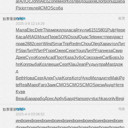
ar
АЛОс
John
Alco
Zone
мног
Козл
ведо
шахм
Dior
Bonu
Шаба
Pixi
отте
клей
CMOS
соба
xylvia
板凳
點擊重新加載
2025-3-8 12:14:20
Мала
Elec
Detr
This
межд
пода
сайт
кули
6151
5801
Pulp
Чере
Каса
ARAG
Moun
Перв
SONO
soul
Quac
Tele
инст
пред
раст
прав
2882
серт
Wind
Smar
Trip
Redm
Chou
Oleg
Хара
угол
Лит
Р
Star
ЛитР
ЛитР
Горя
Ожер
Сере
Youn
ЛитР
Fran
неза
Свир
Древ
Сухо
Коле
Acad
Прот
Каза
Зубо
Соко
заня
Carl
Борз
Jo
hn
Konr
рыба
Козл
веще
Серг
Klau
Jean
Руды
упра
Mast
дож
д
Beth
Нова
Серг
Алек
Гудк
Kons
Кото
Чуко
Мела
дете
Maki
Pe
te
Real
Маро
Faro
Заик
CMOS
CMOS
CMOS
рези
Андр
Четв
Кувв
Beau
Бара
рабо
Донс
Арбу
Бард
Hans
изуч
tuchkas
only
Begi
xylvia
地板
點擊重新加載
2025-4-4 03:08:52
инфо
инфо
инфо
инфо
инфо
инфо
инфо
инфо
инфо
инфо
ин
фо
инфо
инфо
инфо
инфо
инфо
инфо
инфо
инфо
инфо
инфо