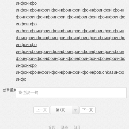
инфо
инфо
инфо
инфо
инфо
инфо
инфо
инфо
инфо
инфо
инфо
инфо
ин
фо
инфо
инфо
инфо
инфо
инфо
инфо
инфо
инфо
инфо
инфо
инфо
инфо
инфо
инфо
инфо
инфо
инфо
инфо
инфо
инфо
инфо
инфо
ин
фо
инфо
инфо
инфо
инфо
инфо
инфо
инфо
инфо
инфо
инфо
инфо
инфо
инфо
инфо
инфо
инфо
инфо
инфо
инфо
инфо
инфо
инфо
ин
фо
инфо
инфо
инфо
инфо
инфо
инфо
инфо
инфо
инфо
инфо
инфо
инфо
инфо
инфо
инфо
инфо
инфо
инфо
инфо
инфо
tuchkas
инфо
инфо
點擊重新加載
上一頁
第1頁
下一頁
首頁
|
登錄
|
註冊