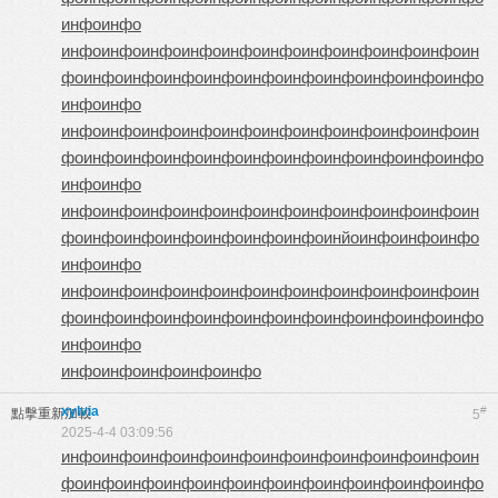
инфо
инфо
инфо
инфо
инфо
инфо
инфо
инфо
инфо
инфо
инфо
инфо
ин
фо
инфо
инфо
инфо
инфо
инфо
инфо
инфо
инфо
инфо
инфо
инфо
инфо
инфо
инфо
инфо
инфо
инфо
инфо
инфо
инфо
инфо
инфо
ин
фо
инфо
инфо
инфо
инфо
инфо
инфо
инфо
инфо
инфо
инфо
инфо
инфо
инфо
инфо
инфо
инфо
инфо
инфо
инфо
инфо
инфо
инфо
ин
фо
инфо
инфо
инфо
инфо
инфо
инфо
инйо
инфо
инфо
инфо
инфо
инфо
инфо
инфо
инфо
инфо
инфо
инфо
инфо
инфо
инфо
инфо
ин
фо
инфо
инфо
инфо
инфо
инфо
инфо
инфо
инфо
инфо
инфо
инфо
инфо
инфо
инфо
инфо
инфо
инфо
xylvia
#
點擊重新加載
5
2025-4-4 03:09:56
инфо
инфо
инфо
инфо
инфо
инфо
инфо
инфо
инфо
инфо
ин
фо
инфо
инфо
инфо
инфо
инфо
инфо
инфо
инфо
инфо
инфо