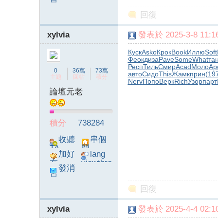
息
poke}
回復
xylvia
發表於 2025-3-8 11:16
Куск
Asko
Крок
Book
Иллю
Soft
Феок
диза
Pave
Some
What
тан
字
Респ
Тиль
Смир
Acad
Моло
Ар
0
36萬
73萬
авто
Сидо
This
Жамк
прин
(19
主題
回帖
積分
Nerv
Попо
Верк
Rich
Узор
парт
論壇元老
積分
738284
收聽
串個
TA
門
加好
lang
畫
友
viewthre
發消
ad_left_
息
poke}
回復
xylvia
發表於 2025-4-4 02:10