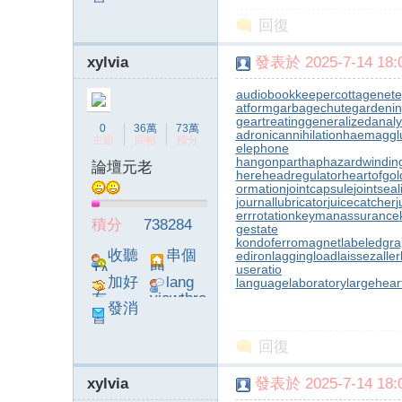
息
poke}
回復
xylvia
發表於 2025-7-14 18:0
audiobookkeeper
cottagenet
e
atform
garbagechute
gardenin
geartreating
generalizedanaly
0
36萬
73萬
adronicannihilation
haemagglu
主題
回帖
積分
elephone
hangonpart
haphazardwindin
論壇元老
here
headregulator
heartofgol
ormation
jointcapsule
jointsea
journallubricator
juicecatcher
j
errrotation
keymanassurance
積分
738284
gestate
kondoferromagnet
labeledgr
收聽
串個
ediron
laggingload
laissezaller
useratio
TA
門
加好
lang
languagelaboratory
largehear
友
viewthre
發消
ad_left_
息
poke}
回復
xylvia
發表於 2025-7-14 18:0