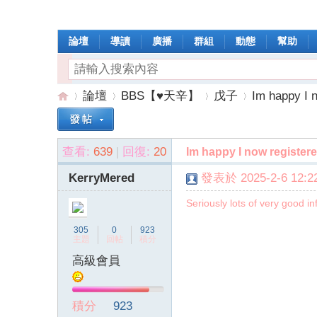
論壇
導讀
廣播
群組
動態
幫助
論壇
BBS【♥天辛】
戊子
Im happy I 
查看:
639
|
回復:
20
Im happy I now register
操
»
›
›
›
KerryMered
發表於 2025-2-6 12:22
Seriously lots of very good in
305
0
923
主題
回帖
積分
高級會員
作
積分
923