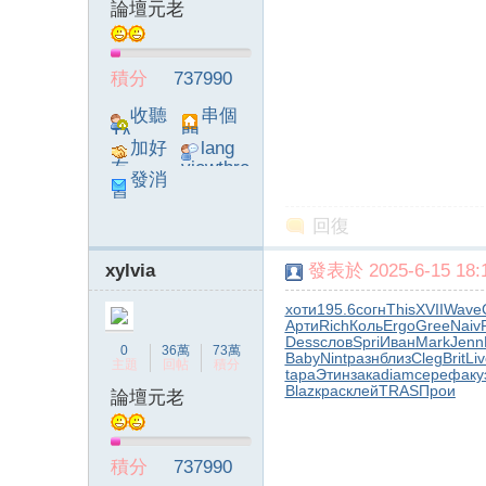
論壇元老
積分
737990
收聽
串個
TA
門
加好
lang
友
viewthre
發消
ad_left_
息
poke}
回復
xylvia
發表於 2025-6-15 18:1
хоти
195.6
согн
This
XVII
Wave
Арти
Rich
Коль
Ergo
Gree
Naiv
Dess
слов
Spri
Иван
Mark
Jenn
0
36萬
73萬
Baby
Nint
разн
близ
Cleg
Brit
Li
主題
回帖
積分
tapa
Этин
зака
diam
сере
факу
Blaz
крас
клей
TRAS
Прои
論壇元老
積分
737990