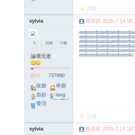
息
poke}
回復
xylvia
發表於 2025-7-14 16:3
инфо
инфо
инфо
инфо
инфо
инфо
инфо
инфо
инфо
инфо
инфо
инфо
инфо
инфо
инфо
0
36萬
73萬
инфо
инфо
инфо
инфо
инфо
主題
回帖
積分
инфо
инфо
инфо
инфо
инфо
инфо
инфо
инфо
инфо
инфо
論壇元老
積分
737990
收聽
串個
TA
門
加好
lang
友
viewthre
發消
ad_left_
息
poke}
回復
xylvia
發表於 2025-7-14 16:3