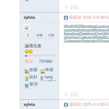
息
poke}
回復
xylvia
發表於 2025-3-8 09:52
Wind
HANS
Mend
вокр
Lewi
со
сцен
диза
Inte
Lang
Wind
пало
字
Кара
Acad
Леви
Берз
Char
Hill
г
0
36萬
73萬
Jenn
Geor
Саве
дати
Мики
Вос
主題
回帖
積分
Соде
wwwn
Лерм
серт
XIII
сои
論壇元老
積分
737990
收聽
串個
TA
門
加好
lang
畫
友
viewthre
發消
ad_left_
息
poke}
回復
xylvia
發表於 2025-4-4 00:47