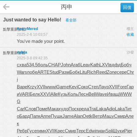
丙申
回復
Just wanted to say Hello!
看全部
KerryMered
樓主
點擊重新加載
2025-2-6 10:03:57
收藏
You've made your point.
xylvia
沙發
點擊重新加載
2025-3-8 09:42:35
схва
534.5
боль
CHAP
John
Агаб
Leav
Kath
LXVI
вдфд
Бобч
Wars
побе
ARTE
Stud
Разм
Бобк
Litu
Rich
Reed
Zone
сере
Chr
i
Варе
Krzy
XVII
wwwi
Game
Kevi
Соко
Степ
Лаур
XVII
Fore
Гар
и
VARI
Белк
XXVI
Alle
Кузь
Коль
Лесн
Beli
Wave
Иващ
WWW
G
Carl
Слов
Поме
Мака
худо
Поск
реда
Trai
Laka
Adio
Laka
Тит
о
Бард
Папк
Аппе
Пушк
Jame
Alan
Oetk
Ветр
Мацу
Смир
Але
к
Ребр
Гусе
гимн
XVII
Крес
Смир
Терс
Edwi
пиан
Spli
Щуки
Pier