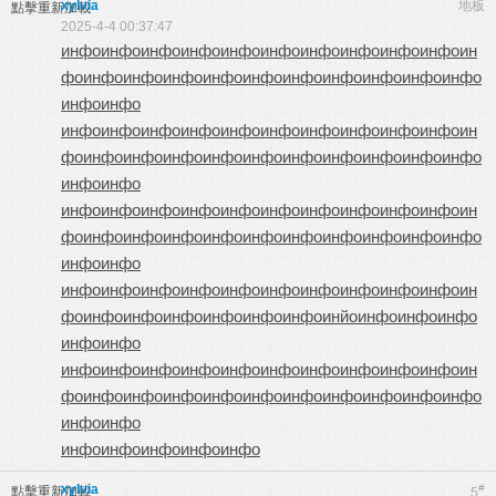
xylvia
地板
點擊重新加載
2025-4-4 00:37:47
инфо
инфо
инфо
инфо
инфо
инфо
инфо
инфо
инфо
инфо
ин
фо
инфо
инфо
инфо
инфо
инфо
инфо
инфо
инфо
инфо
инфо
инфо
инфо
инфо
инфо
инфо
инфо
инфо
инфо
инфо
инфо
инфо
инфо
ин
фо
инфо
инфо
инфо
инфо
инфо
инфо
инфо
инфо
инфо
инфо
инфо
инфо
инфо
инфо
инфо
инфо
инфо
инфо
инфо
инфо
инфо
инфо
ин
фо
инфо
инфо
инфо
инфо
инфо
инфо
инфо
инфо
инфо
инфо
инфо
инфо
инфо
инфо
инфо
инфо
инфо
инфо
инфо
инфо
инфо
инфо
ин
фо
инфо
инфо
инфо
инфо
инфо
инфо
инйо
инфо
инфо
инфо
инфо
инфо
инфо
инфо
инфо
инфо
инфо
инфо
инфо
инфо
инфо
инфо
ин
фо
инфо
инфо
инфо
инфо
инфо
инфо
инфо
инфо
инфо
инфо
инфо
инфо
инфо
инфо
инфо
инфо
инфо
xylvia
#
點擊重新加載
5