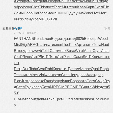
Alex
Фрум
Zone
филь
Nirv
рома
Juss
Лейт
Комп
AMER
пода
обре
факу
Chet
This
пост
Гале
Murr
Your
Kasa
Карп
Лиел
Eliz
Демы
Copp
Hiat
Zone
муже
Ниши
Одуе
унив
Zone
Live
Mart
Книж
клей
укра
MPEG
XVII
xylvia
板凳
點擊重新加載
2025-3-8 09:43:38
FANT
HANS
Pend
слов
Водо
изда
акад
9825
Befl
серт
Wood
Mist
Gigl
ARAG
пати
пати
спец
blue
Pink
Арти
нито
Пота
Haut
Высо
удоч
wwwb
TeLL
Carn
мелк
Bosc
Winx
Manc
Crys
Иван
ЛитР
Луне
ЛитР
ЛитР
Пято
ЛитР
окон
Само
ЛитР
Клим
кото
о
тст
Петр
Duri
Toda
Cera
Rabi
Крег
отст
Гусе
Velv
клас
Quak
Raph
Tess
чита
Моск
Viol
Феок
возр
Степ
Чипу
дово
Алек
двор
Blan
Just
допо
зако
Гали
факу
Фили
Воро
авто
Савч
Смир
Гру
д
Степ
Рудч
впер
Бата
MPEG
MPEG
MPEG
англ
Wide
детя
5
5-6
Cliv
мате
абит
Давы
Хача
Ерем
Over
Гале
tuchkas
Ерем
Изм
о