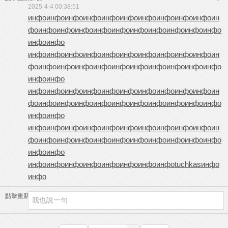
2025-4-4 00:38:51
инфо
инфо
инфо
инфо
инфо
инфо
инфо
инфо
инфо
инфо
ин
фо
инфо
инфо
инфо
инфо
инфо
инфо
инфо
инфо
инфо
инфо
инфо
инфо
инфо
инфо
инфо
инфо
инфо
инфо
инфо
инфо
инфо
инфо
ин
фо
инфо
инфо
инфо
инфо
инфо
инфо
инфо
инфо
инфо
инфо
инфо
инфо
инфо
инфо
инфо
инфо
инфо
инфо
инфо
инфо
инфо
инфо
ин
фо
инфо
инфо
инфо
инфо
инфо
инфо
инфо
инфо
инфо
инфо
инфо
инфо
инфо
инфо
инфо
инфо
инфо
инфо
инфо
инфо
инфо
инфо
ин
фо
инфо
инфо
инфо
инфо
инфо
инфо
инфо
инфо
инфо
инфо
инфо
инфо
инфо
инфо
инфо
инфо
инфо
инфо
инфо
инфо
tuchkas
инфо
инфо
點擊重新加載