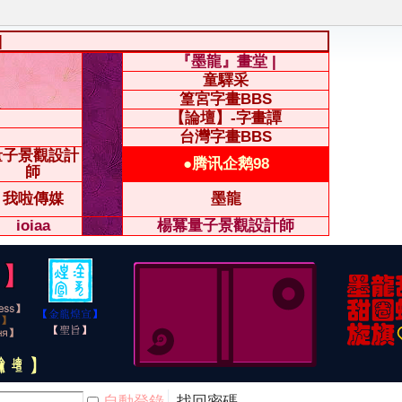
|
『墨龍』畫堂 |
童驛采
篁宮字畫BBS
【論壇】-字畫譚
台灣字畫BBS
量子景觀設計
●腾讯企鹅98
師
我啦傳媒
墨龍
ioiaa
楊冪量子景觀設計師
自動登錄
找回密碼