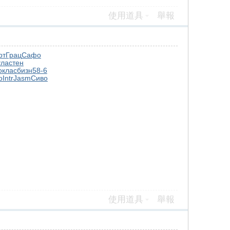
使用道具
舉報
рт
Грац
Сафо
ула
стен
о
клас
бизн
58-6
о
Intr
Jasm
Сиво
使用道具
舉報