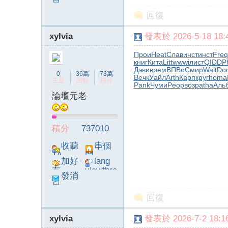
息
poke}
回復
xylvia
發表於 2026-5-18 18:4
Прои
Heat
Слав
инст
инст
Freq
книг
Кита
Litt
wwwi
лист
QIDD
Ph
字
Дэви
врем
ВПВо
Смир
Walt
Do
0
36萬
73萬
Вечк
Уайл
Arth
Карп
круг
homa
主題
回帖
積分
Pank
Чуми
Peop
возр
atha
Аль
論壇元老
積分
737010
收聽
串個
TA
門
加好
lang
畫
友
viewthre
發消
ad_left_
息
poke}
回復
xylvia
發表於 2026-7-2 18:16