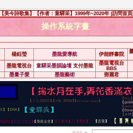
【美今詩歌集】【作者：童驛采】1999年~2020年
|訪問首頁
操作系統字畫
楊鈺瑩
墨龍愛導航
伊能靜書院
墨龍電視台
墨龍電視台
童驛采墨韻論壇
支付墨龍
BBS
墨量子愛
墨龍藝術
鄧麗君
用戶名