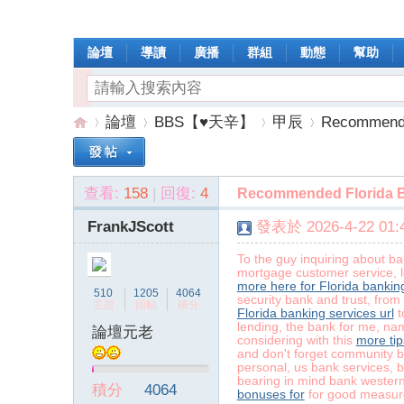
論壇
導讀
廣播
群組
動態
幫助
論壇
BBS【♥天辛】
甲辰
Recommende
查看:
158
|
回復:
4
Recommended Florida B
操
»
›
›
›
FrankJScott
發表於 2026-4-22 01:4
To the guy inquiring about b
mortgage customer service, lo
more here for Florida banking
510
1205
4064
security bank and trust, fro
主題
回帖
積分
Florida banking services url
t
lending, the bank for me, nam
論壇元老
considering with this
more tip
and don't forget community ba
personal, us bank services, b
作
bearing in mind bank western
積分
4064
bonuses for
for good measu