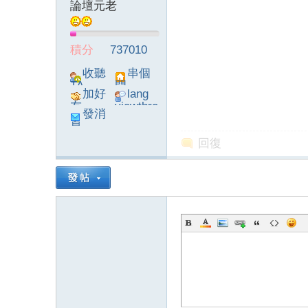
論壇元老
積分
737010
收聽
串個
TA
門
加好
lang
友
viewthre
發消
ad_left_
息
poke}
回復