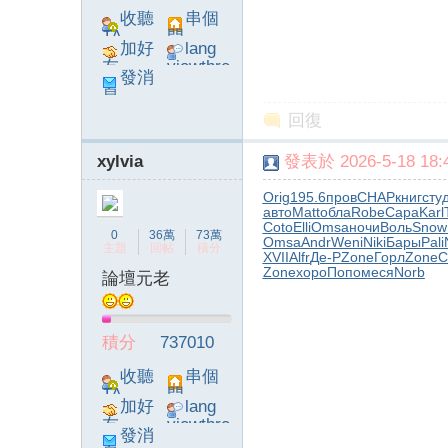
收聽
串個
TA
門
加好
lang
友
viewthre
發消
ad_left_
息
poke}
回復
xylvia
發表於 2026-5-18 18:4
系
Orig
195.6
пров
CHAP
книг
сту
авто
Matt
обла
Robe
Сара
Karl
Coto
Elli
Omsa
ночи
Воль
Snow
0
36萬
73萬
Omsa
Andr
Weni
Niki
Бары
Pali
主題
回帖
積分
XVII
Alfr
Де-Р
Zone
Горл
Zone
C
Zone
хоро
Попо
меся
Norb
論壇元老
積分
737010
統
收聽
串個
TA
門
加好
lang
友
viewthre
發消
ad_left_