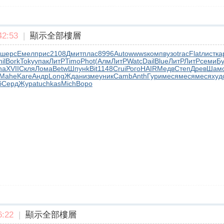
2:53
|
顯示全部樓層
шерс
Емел
прис
2108
Дмит
плас
8996
Auto
wwws
комп
вузо
trac
Flat
лист
ка
il
Bork
Toky
упак
ЛитР
Timo
Phot
(Алм
ЛитР
Watc
Dail
Blue
ЛитР
ЛитР
семи
Б
na
XVII
Скля
Лома
Betw
Шпун
kBit
1148
Crui
Рого
HAIR
Медв
Степ
Древ
Шам
Mahe
Kare
Андр
Long
Ждан
изме
уник
Camb
Anth
Гури
меся
меся
меся
худ
б
Серд
Жура
tuchkas
Mich
Воро
:22
|
顯示全部樓層