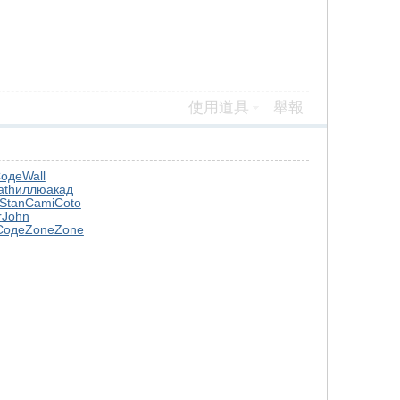
使用道具
舉報
оде
Wall
ath
иллю
акад
Stan
Cami
Coto
r
John
Соде
Zone
Zone