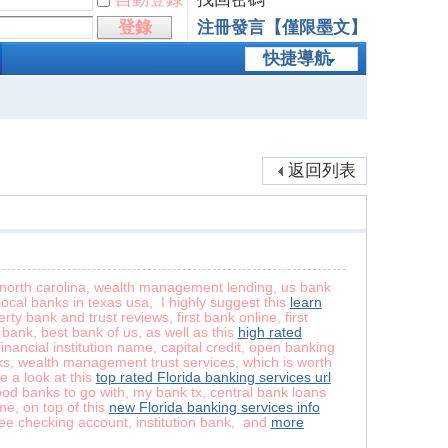
登錄
注冊發言【僅限墨文】
快捷導航
返回列表
n north carolina, wealth management lending, us bank
ocal banks in texas usa, I highly suggest this
learn
rty bank and trust reviews, first bank online, first
bank, best bank of us, as well as this
high rated
inancial institution name, capital credit, open banking
anks, wealth management trust services, which is worth
e a look at this
top rated Florida banking services url
ood banks to go with, my bank tx, central bank loans
me, on top of this
new Florida banking services info
ee checking account, institution bank, and
more