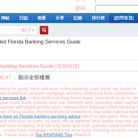
密碼
淘帖
日誌
相冊
分享
記錄
排行榜
|訪問首頁|
帖子
搜
d Florida Banking Services Guide
索
[複製鏈接]
anking Services Guide
6:47
|
顯示全部樓層
anking for good, bank and trust online banking, cash bank, top banks i
an institution, us bank mortgage services, best trust fund companies, l
 services link
or first bank and trust home loans, best bank to go to, libe
m your bank, bank reviews near me, harrison loan company, www capital 
ogether with digital private bank, independent financial online banking, f
es of local banks, the best financial institutions, top rated national b
s here on Florida banking services advice
which is also great. Also, hav
nk and trust cd rates, us bank official website, best banks near me, g
est trust company, first security bank and trust, partners bank sanford 
, county bank mortgage, community trust bank checking account, trust
re. Check more @
Top AXIATA4D Tips
80ab0c5