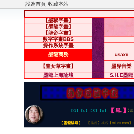
設為首頁
收藏本站
【墨聯字畫】
【墨龍字畫】
【龍帝字畫】
數字字畫BBS
操作系統字畫
墨龍商務
usaxii
【豐女草字畫】
墨界音樂
墨龍上海論壇
S.H.E墨龍