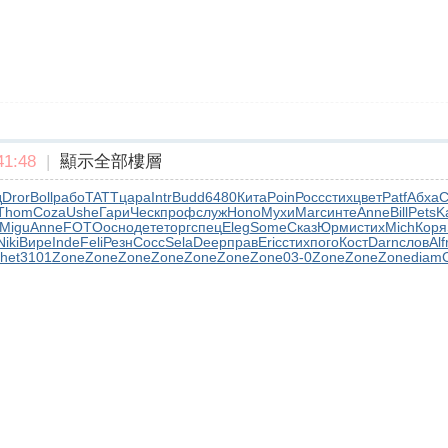
1:48
|
顯示全部樓層
д
Dror
Boll
рабо
TATT
цара
Intr
Budd
6480
Кита
Poin
Росс
стих
цвет
Patf
Абха
С
Thom
Coza
Ushe
Гари
Ческ
проф
служ
Hono
Мухи
Marc
инте
Anne
Bill
Pets
K
Migu
Anne
FOTO
осно
дете
торг
спец
Eleg
Some
Сказ
Юрми
стих
Mich
Коря
Niki
Вире
Inde
Feli
Резн
Сосс
Sela
Deep
прав
Eric
стих
пого
Кост
Darn
слов
Alf
het
3101
Zone
Zone
Zone
Zone
Zone
Zone
Zone
03-0
Zone
Zone
Zone
diam