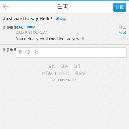
壬寅
回復
Just want to say Hello!
看全部
OYILaura02
樓主
點擊重新加載
2025-6-23 06:41:37
收藏
You actually explained that very well!
點擊重新加載
首頁
|
登錄
|
註冊
簡易版
|
觸屏版
|
電腦版
|
© Comsenz Inc.