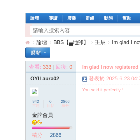
論壇
導讀
廣播
群組
動態
幫助
論壇
BBS【▄地卯】
壬辰
Im glad I no
查看:
333
|
回復:
0
Im glad I now registered
操
»
›
›
›
OYILaura02
發表於 2025-6-23 04:2
You said it perfectly.!
942
0
2866
主題
回帖
積分
金牌會員
作
積分
2866