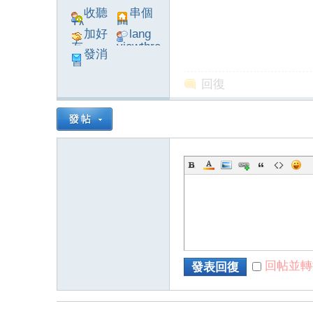
收聽
串個
TA
門
加好
lang
友
viewthre
發消
ad_left_
息
poke}
回復
系
統
回帖並轉
發表回復