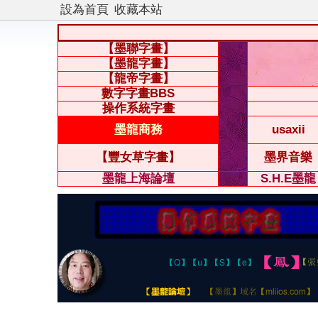
設為首頁
收藏本站
【墨聯字畫】
【墨龍字畫】
【龍帝字畫】
數字字畫BBS
操作系統字畫
墨龍商務
usaxii
【豐女草字畫】
墨界音樂
墨龍上海論壇
S.H.E墨龍