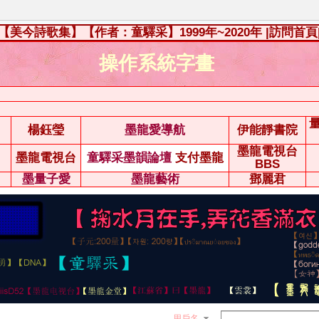
【美今詩歌集】【作者：童驛采】1999年~2020年
|訪問首頁
操作系統字畫
楊鈺瑩
墨龍愛導航
伊能靜書院
墨龍電視台
墨龍電視台
童驛采墨韻論壇
支付墨龍
BBS
墨量子愛
墨龍藝術
鄧麗君
用戶名