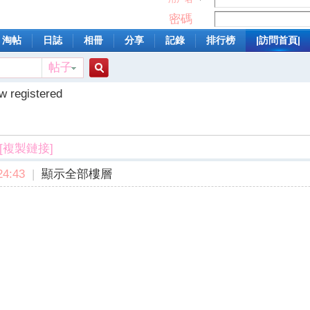
密碼
淘帖
日誌
相冊
分享
記錄
排行榜
|訪問首頁|
帖子
搜
w registered
索
[複製鏈接]
4:43
|
顯示全部樓層