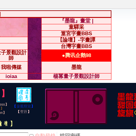
|
『墨龍』畫堂 |
童驛采
篁宮字畫BBS
【論壇】-字畫譚
台灣字畫BBS
量子景觀設計
●腾讯企鹅98
師
我啦傳媒
墨龍
ioiaa
楊冪量子景觀設計師
自動登錄
找回密碼