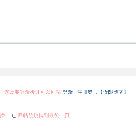
您需要登錄後才可以回帖
登錄
|
注冊發言【僅限墨文】
播
回帖後跳轉到最後一頁