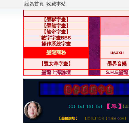
設為首頁
收藏本站
【墨聯字畫】
【墨龍字畫】
【龍帝字畫】
數字字畫BBS
操作系統字畫
墨龍商務
usaxii
【豐女草字畫】
墨界音樂
墨龍上海論壇
S.H.E墨龍