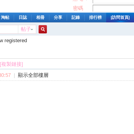
密碼
淘帖
日誌
相冊
分享
記錄
排行榜
|訪問首頁|
帖子
搜
w registered
索
[複製鏈接]
0:57
|
顯示全部樓層