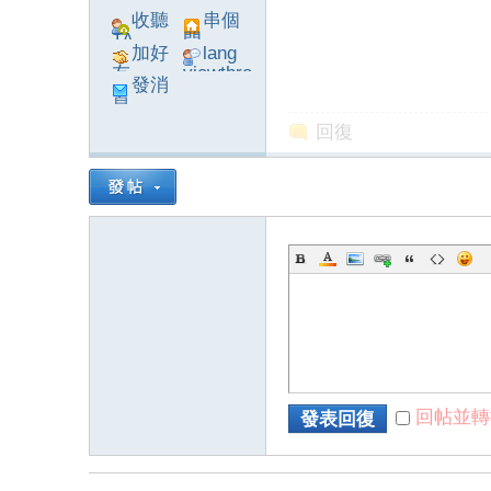
收聽
串個
TA
門
加好
lang
友
viewthre
發消
ad_left_
息
poke}
回復
系
統
回帖並轉
發表回復