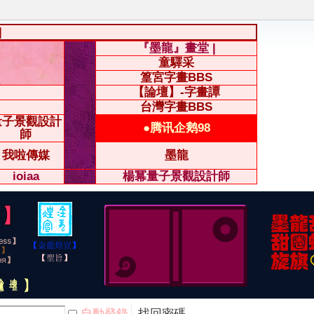
|
『墨龍』畫堂 |
童驛采
篁宮字畫BBS
【論壇】-字畫譚
台灣字畫BBS
量子景觀設計
●腾讯企鹅98
師
我啦傳媒
墨龍
ioiaa
楊冪量子景觀設計師
自動登錄
找回密碼