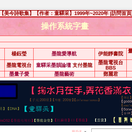
【美今詩歌集】【作者：童驛采】1999年~2020年
|訪問首頁
操作系統字畫
楊鈺瑩
墨龍愛導航
伊能靜書院
墨龍電視台
墨龍電視台
童驛采墨韻論壇
支付墨龍
BBS
墨量子愛
墨龍藝術
鄧麗君
用戶名