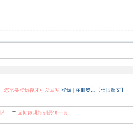
您需要登錄後才可以回帖
登錄
|
注冊發言【僅限墨文】
播
回帖後跳轉到最後一頁