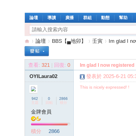
論壇
導讀
廣播
群組
動態
幫助
論壇
BBS【▄地卯】
壬寅
Im glad I no
查看:
321
|
回復:
0
Im glad I now registered
操
»
›
›
›
OYILaura02
發表於 2025-6-21 05:3
This is nicely expressed! !
942
0
2866
主題
回帖
積分
金牌會員
作
積分
2866