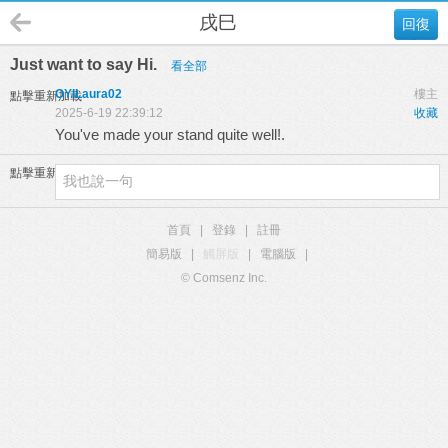
戌巳
回復
Just want to say Hi.
看全部
OYILaura02
樓主
點擊重新加載
2025-6-19 22:39:12
收藏
You've made your stand quite well!.
點擊重新加載
首頁
|
登錄
|
註冊
簡易版
|
觸屏版
|
電腦版
|
© Comsenz Inc.