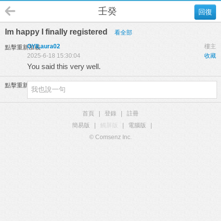
壬癸
回復
Im happy I finally registered
看全部
OYILaura02
樓主
點擊重新加載
2025-6-18 15:30:04
收藏
You said this very well.
點擊重新加載
首頁
|
登錄
|
註冊
簡易版
|
觸屏版
|
電腦版
|
© Comsenz Inc.