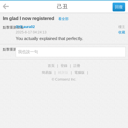
己丑
回復
Im glad I now registered
看全部
OYILaura02
樓主
點擊重新加載
2025-6-17 04:24:13
收藏
You actually explained that perfectly.
點擊重新加載
首頁
|
登錄
|
註冊
簡易版
|
觸屏版
|
電腦版
|
© Comsenz Inc.