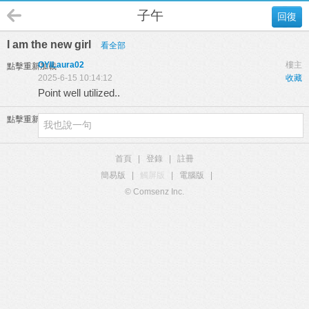
子午
回復
I am the new girl
看全部
OYILaura02
樓主
點擊重新加載
2025-6-15 10:14:12
收藏
Point well utilized..
點擊重新加載
首頁
|
登錄
|
註冊
簡易版
|
觸屏版
|
電腦版
|
© Comsenz Inc.