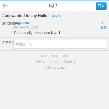
戌巳
回復
Just wanted to say Hello!
看全部
OYILaura02
樓主
點擊重新加載
2025-6-6 02:12:18
收藏
You actually mentioned it well.
點擊重新加載
首頁
|
登錄
|
註冊
簡易版
|
觸屏版
|
電腦版
|
© Comsenz Inc.