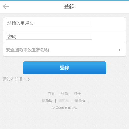
登錄
安全提問(未設置請忽略)
登錄
還沒有註冊？
首頁
|
登錄
|
註冊
簡易版
|
觸屏版
|
電腦版
|
© Comsenz Inc.