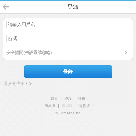
登錄
安全提問(未設置請忽略)
登錄
還沒有註冊？
首頁
|
登錄
|
註冊
簡易版
|
觸屏版
|
電腦版
|
© Comsenz Inc.