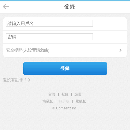
登錄
安全提問(未設置請忽略)
登錄
還沒有註冊？
首頁
|
登錄
|
註冊
簡易版
|
觸屏版
|
電腦版
|
© Comsenz Inc.