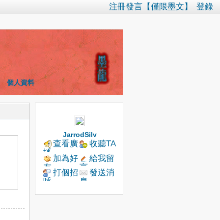
注冊發言【僅限墨文】
登錄
個人資料
JarrodSilv
查看廣
收聽TA
播
加為好
給我留
友
言
打個招
發送消
呼
息