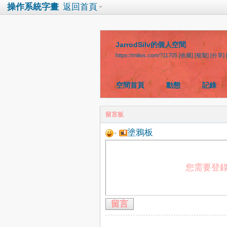
操作系統字畫
返回首頁
JarrodSilv的個人空間
https://mliios.com/?11705
[收藏]
[複製]
[分享]
空間首頁
動態
記錄
留言板
塗鴉板
您需要登
留言