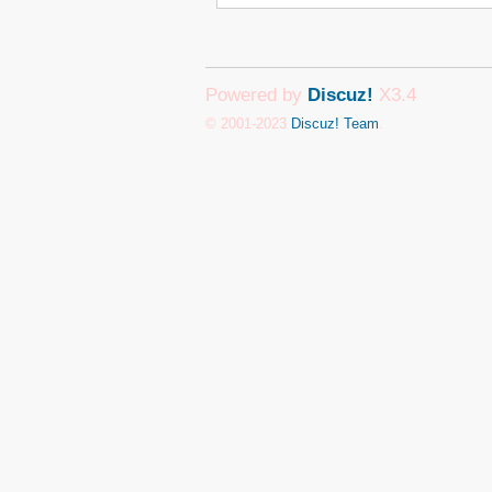
Powered by
Discuz!
X3.4
© 2001-2023
Discuz! Team
.