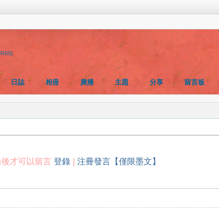
[RSS]
日誌
相冊
廣播
主題
分享
留言板
錄後才可以留言
登錄
|
注冊發言【僅限墨文】