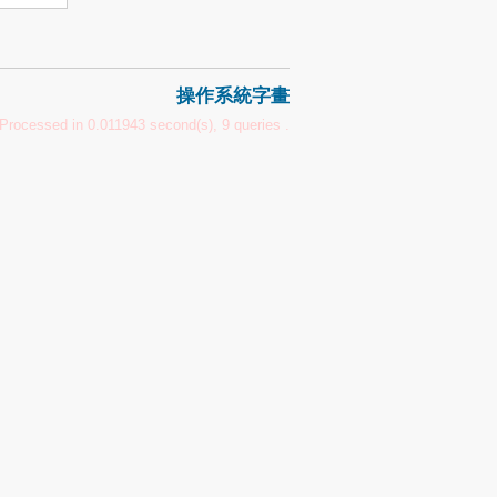
操作系統字畫
Processed in 0.011943 second(s), 9 queries .